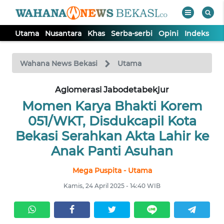
Utama
Nusantara
Khas
Serba-serbi
Opini
Indeks
WAHANA
Tutup
TV
Wahana News Bekasi
Utama
Aglomerasi Jabodetabekjur
UTAMA
Momen Karya Bhakti Korem
NUSANTARA
051/WKT, Disdukcapil Kota
Bekasi Serahkan Akta Lahir ke
KHAS
Anak Panti Asuhan
Mega Puspita - Utama
SERBA-
SERBI
Kamis, 24 April 2025 - 14:40 WIB
OPINI