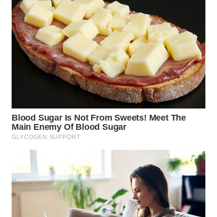
BEKASI
WN
BOGOR
WN
DEPOK
WN
TAPANULI
UTARA
WN
SAMOSIR
WN
PADANG
LAWAS