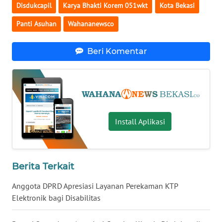
Disdukcapil
Karya Bhakti Korem 051wkt
Kota Bekasi
WN
Panti Asuhan
Wahananewsco
KALTARA
Beri Komentar
WN
KALSEL
WN
KALTIM
Install Aplikasi
WN
SULSEL
Berita Terkait
WN
GORONTALO
Anggota DPRD Apresiasi Layanan Perekaman KTP
Elektronik bagi Disabilitas
WN
SULUT