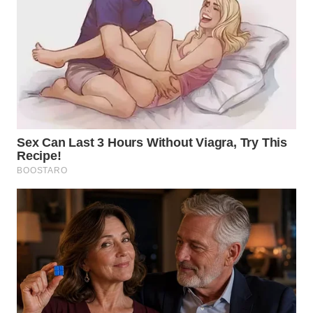
SURABAYA
WN
NATUNA
WN
BINTAN
WN
MANDALIKA
WN
LIKUPANG
WN
LABUANBAJO
WN
BORNEO