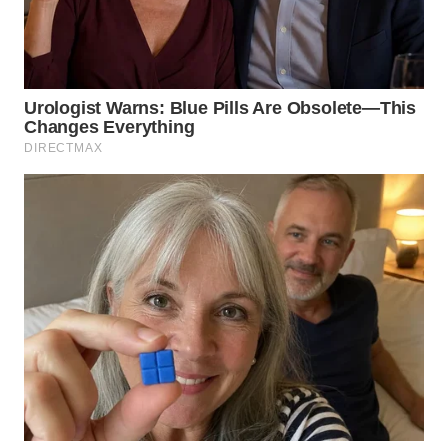
Wahana
Media
Group
WAHANA
NEWS
WAHANA
TANI
WAHANA
ADVOKAT
WAHANA
INFRASTRUKTUR
WAHANA