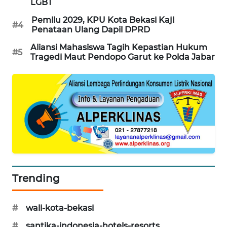
LGBT
CILEUNGSI
Pemilu 2029, KPU Kota Bekasi Kaji
#4
NEWS
Penataan Ulang Dapil DPRD
Aliansi Mahasiswa Tagih Kepastian Hukum
#5
BERKAT
Tragedi Maut Pendopo Garut ke Polda Jabar
NEWS
BERAMPU
NEWS
ANUGERAH
NEWS
AKHLAK
Trending
ID
PERAPKI
#
wali-kota-bekasi
NEWS
#
santika-indonesia-hotels-resorts