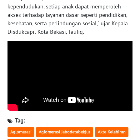
kependudukan, setiap anak dapat memperoleh
akses terhadap layanan dasar seperti pendidikan,
WN
NUSANTARA
kesehatan, serta perlindungan sosial," ujar Kepala
Disdukcapil Kota Bekasi, Taufiq.
WN
JOGJA
WN
JATIM
WN
BALI
WN
KALBAR
Tag:
WN
Aglomerasi
Aglomerasi Jabodetabekjur
Akte Kelahiran
KALTENG