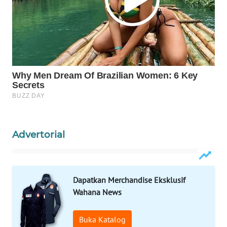
ID
MAWAKA
ID
MARTABAT
NET
PLN
WATCH
Advertorial
MKLI
LPKKI
Dapatkan Merchandise Eksklusif
Wahana News
LKKI
Buka Katalog
KOPEKLIN