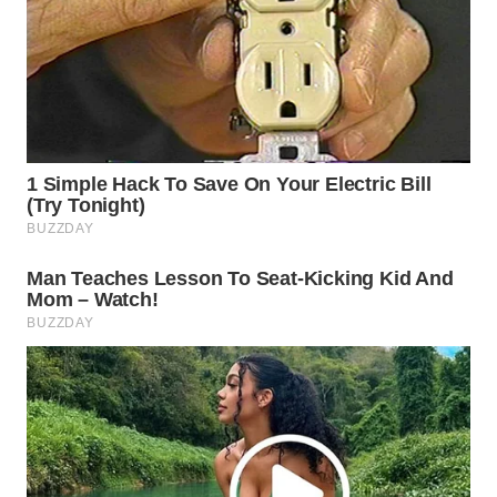
WAHANA
DESA
WISATA
LAPAK
WAHANA
Wahana
Network
KONSUMEN
LISTRIK
MASYARAKAT
KELISTRIKAN
WALINKI