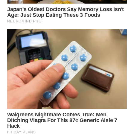
WN
INDRAMAYU
WN
KUNINGAN
WN
MAJALENGKA
WN
SUBANG
WN
SUKABUMI
WN
PURWAKARTA