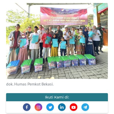
Informasi
INDEKS
BERITA
KONTAK
KAMI
INFO
IKLAN
TENTANG
KAMI
dok. Humas Pemkot Bekasi.
PEDOMAN
Ikuti Kami di:
MEDIA
SIBER