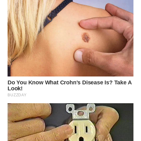
WAHANA
SPORT
WAHANA
UMKM
WAHANA
SELEB
WAHANA
PERSONA
WAHANA
OTOMOTIF
WAHANA
HEALTH