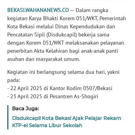
REDAKSI
BEKASI.WAHANANEWS.CO
— Dalam rangka
kegiatan Karya Bhakti Korem 051/WKT, Pemerintah
KARIR
Kota Bekasi melalui Dinas Kependudukan dan
Pencatatan Sipil (Disdukcapil) bekerja sama
DISCLAIMER
dengan Korem 051/WKT melaksanakan pelayanan
penerbitan Akta Kelahiran bagi anak-anak panti
Wahana
asuhan dan masyarakat umum.
News
Regional
Kegiatan ini berlangsung selama dua hari, yakni
pada:
WN
SUMUT
- 22 April 2025 di Kantor Kodim 0507/Bekasi
- 23 April 2025 di Pesantren As-Shogiri
WN
Baca Juga:
JAKARTA
Disdukcapil Kota Bekasi Ajak Pelajar Rekam
WN
KTP-el Selama Libur Sekolah
JABAR