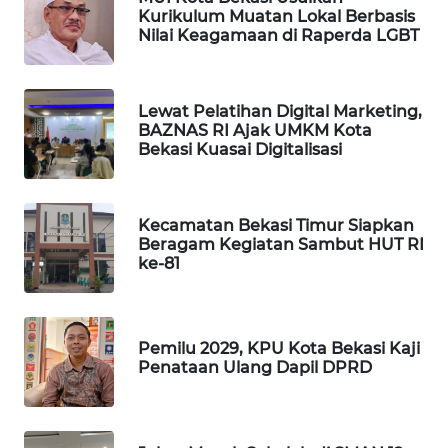
NEWS
Kurikulum Muatan Lokal Berbasis
Nilai Keagamaan di Raperda LGBT
SIBARAGAS
NEWS
Lewat Pelatihan Digital Marketing,
METRO
BAZNAS RI Ajak UMKM Kota
SIANTAR
Bekasi Kuasai Digitalisasi
NEWS
METRO
Kecamatan Bekasi Timur Siapkan
MEDAN
Beragam Kegiatan Sambut HUT RI
ke-81
NEWS
METRO
JAKARTA
Pemilu 2029, KPU Kota Bekasi Kaji
NEWS
Penataan Ulang Dapil DPRD
KRT
NEWS