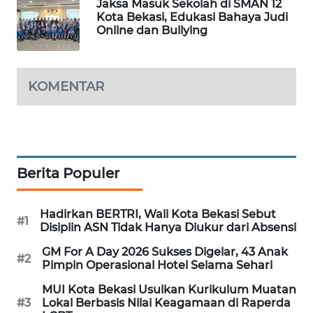
Jaksa Masuk Sekolah di SMAN 12
Kota Bekasi, Edukasi Bahaya Judi
KARING
Online dan Bullying
NEWS
JURNAL
KOMENTAR
MARITIM
HUMBANG
NEWS
Berita Populer
GARONGGANG
NEWS
Hadirkan BERTRI, Wali Kota Bekasi Sebut
#1
Disiplin ASN Tidak Hanya Diukur dari Absensi
FISUELRI
ID
GM For A Day 2026 Sukses Digelar, 43 Anak
#2
Pimpin Operasional Hotel Selama Sehari
ENERGI
MUI Kota Bekasi Usulkan Kurikulum Muatan
NEWS
#3
Lokal Berbasis Nilai Keagamaan di Raperda