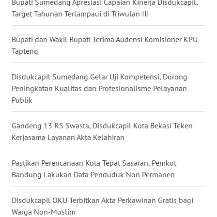
Bupati Sumedang Apresiasi Capaian Kinerja Disdukcapil,
Target Tahunan Terlampaui di Triwulan III
WN
MALUKU
Bupati dan Wakil Bupati Terima Audensi Komisioner KPU
Tapteng
WN
MALUT
Disdukcapil Sumedang Gelar Uji Kompetensi, Dorong
Peningkatan Kualitas dan Profesionalisme Pelayanan
WN
Publik
DAIRI
Gandeng 13 RS Swasta, Disdukcapil Kota Bekasi Teken
WN
Kerjasama Layanan Akta Kelahiran
DANAU
TOBA
Pastikan Perencanaan Kota Tepat Sasaran, Pemkot
Bandung Lakukan Data Penduduk Non Permanen
WN
NIAS
Disdukcapil OKU Terbitkan Akta Perkawinan Gratis bagi
WN
Warga Non-Muslim