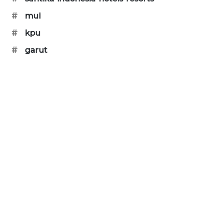
SONYA
#
mui
ASA
#
kpu
NEWS
#
garut