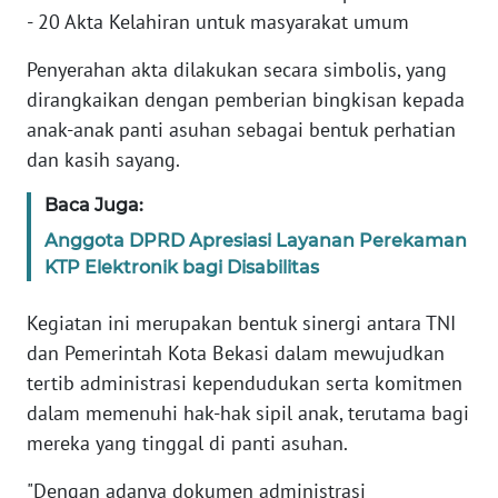
SULBAR
- 20 Akta Kelahiran untuk masyarakat umum
WN
Penyerahan akta dilakukan secara simbolis, yang
BABEL
dirangkaikan dengan pemberian bingkisan kepada
anak-anak panti asuhan sebagai bentuk perhatian
WN
dan kasih sayang.
SUMBAR
Baca Juga:
WN
Anggota DPRD Apresiasi Layanan Perekaman
SUMSEL
KTP Elektronik bagi Disabilitas
WN
Kegiatan ini merupakan bentuk sinergi antara TNI
BENGKULU
dan Pemerintah Kota Bekasi dalam mewujudkan
tertib administrasi kependudukan serta komitmen
WN
dalam memenuhi hak-hak sipil anak, terutama bagi
LAMPUNG
mereka yang tinggal di panti asuhan.
WN
"Dengan adanya dokumen administrasi
JATENG