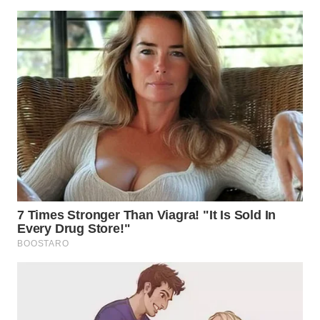
WN
PRIANGAN
TIMUR
WN
SEMARANG
WN
SOLO
WN
BOROBUDUR
WN
MADURA
WN