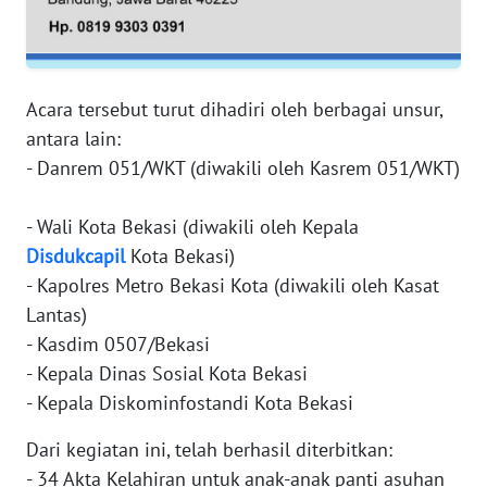
RIAU
WN
SERAMBI
Acara tersebut turut dihadiri oleh berbagai unsur,
antara lain:
WN
- Danrem 051/WKT (diwakili oleh Kasrem 051/WKT)
JAMBI
- Wali Kota Bekasi (diwakili oleh Kepala
WN
SULTRA
Disdukcapil
Kota Bekasi)
- Kapolres Metro Bekasi Kota (diwakili oleh Kasat
WN
Lantas)
NTB
- Kasdim 0507/Bekasi
- Kepala Dinas Sosial Kota Bekasi
WN
- Kepala Diskominfostandi Kota Bekasi
SULTENG
Dari kegiatan ini, telah berhasil diterbitkan:
WN
- 34 Akta Kelahiran untuk anak-anak panti asuhan