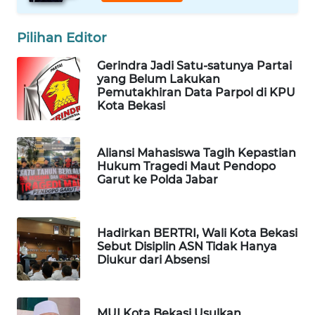
PORTAL
Pilihan Editor
KONSUMEN
Gerindra Jadi Satu-satunya Partai
yang Belum Lakukan
FORWAMKI
Pemutakhiran Data Parpol di KPU
Kota Bekasi
ALPERKLINAS
Aliansi Mahasiswa Tagih Kepastian
FORJASIDA
Hukum Tragedi Maut Pendopo
Garut ke Polda Jabar
TAMBANG
NEWS
Hadirkan BERTRI, Wali Kota Bekasi
Sebut Disiplin ASN Tidak Hanya
SITUNGIR
Diukur dari Absensi
NEWS
SIDIKALANG
MUI Kota Bekasi Usulkan