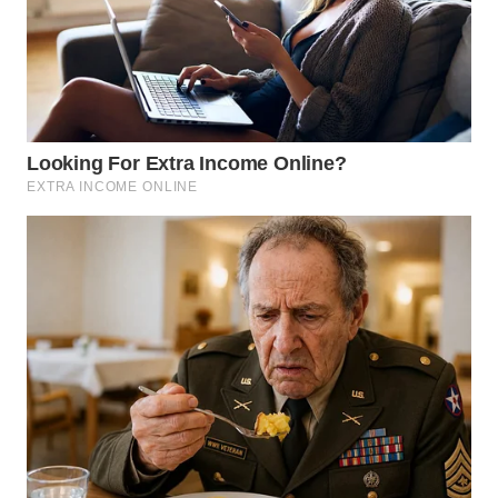
WN
SUMEDANG
WN
CIANJUR
WN
KEPULAUAN
SERIBU
WN
TANGERANG
WN
BINJAI
WN
CIREBON