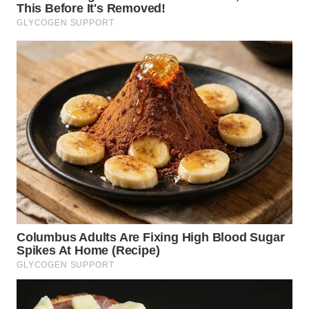
WN
TAPANULI
TENGAH
WN DELI
SERDANG
WN
TEBING
TINGGI
WN
PAKPAK
WN
KARAWANG
WN