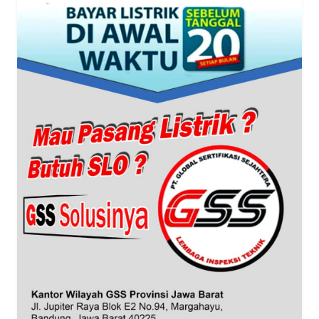
WN
BANTEN
WN
NTT
WN
KEPRI
WN
PAPUA
WN
PAPUA
BARAT
WN