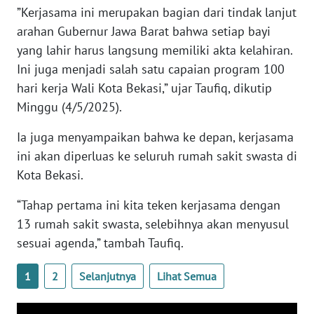
SULBAR
”Kerjasama ini merupakan bagian dari tindak lanjut
arahan Gubernur Jawa Barat bahwa setiap bayi
WN
yang lahir harus langsung memiliki akta kelahiran.
BABEL
Ini juga menjadi salah satu capaian program 100
hari kerja Wali Kota Bekasi,” ujar Taufiq, dikutip
WN
Minggu (4/5/2025).
SUMBAR
Ia juga menyampaikan bahwa ke depan, kerjasama
WN
ini akan diperluas ke seluruh rumah sakit swasta di
SUMSEL
Kota Bekasi.
WN
“Tahap pertama ini kita teken kerjasama dengan
BENGKULU
13 rumah sakit swasta, selebihnya akan menyusul
sesuai agenda,” tambah Taufiq.
WN
LAMPUNG
1
2
Selanjutnya
Lihat Semua
WN
JATENG