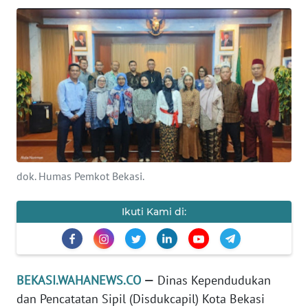
Informasi
INDEKS
BERITA
KONTAK
KAMI
INFO
IKLAN
dok. Humas Pemkot Bekasi.
TENTANG
Ikuti Kami di:
KAMI
PEDOMAN
MEDIA
BEKASI.WAHANEWS.CO
—
Dinas Kependudukan
SIBER
dan Pencatatan Sipil (Disdukcapil) Kota Bekasi