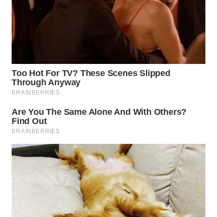
SURABAYA
WN
NATUNA
WN
BINTAN
WN
MANDALIKA
WN
LIKUPANG
WN
LABUANBAJO
WN
BORNEO