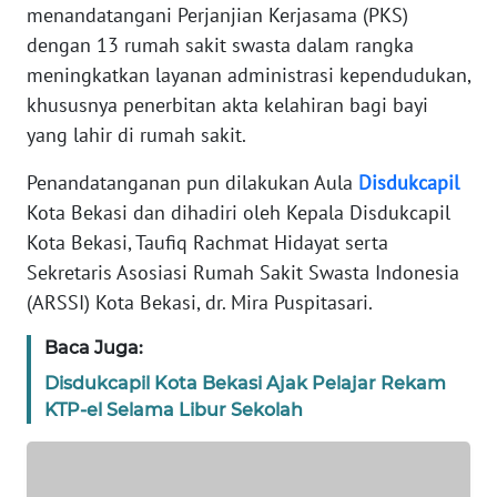
menandatangani Perjanjian Kerjasama (PKS)
REDAKSI
dengan 13 rumah sakit swasta dalam rangka
meningkatkan layanan administrasi kependudukan,
KARIR
khususnya penerbitan akta kelahiran bagi bayi
yang lahir di rumah sakit.
DISCLAIMER
Penandatanganan pun dilakukan Aula
Disdukcapil
Wahana
Kota Bekasi dan dihadiri oleh Kepala Disdukcapil
News
Regional
Kota Bekasi, Taufiq Rachmat Hidayat serta
Sekretaris Asosiasi Rumah Sakit Swasta Indonesia
WN
(ARSSI) Kota Bekasi, dr. Mira Puspitasari.
SUMUT
Baca Juga:
WN
Disdukcapil Kota Bekasi Ajak Pelajar Rekam
JAKARTA
KTP-el Selama Libur Sekolah
WN
JABAR