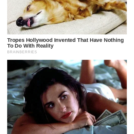
Wahana
Media
Group
WAHANA
NEWS
WAHANA
TANI
WAHANA
ADVOKAT
WAHANA
INFRASTRUKTUR
WAHANA