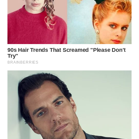
BEKASI
WN
BOGOR
WN
DEPOK
WN
TAPANULI
UTARA
WN
SAMOSIR
WN
PADANG
LAWAS