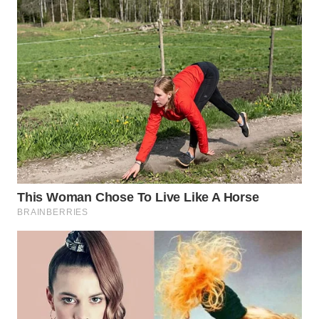
WN
TAPANULI
TENGAH
WN DELI
SERDANG
WN
TEBING
TINGGI
WN
PAKPAK
WN
KARAWANG
WN