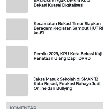
BAZNAS RI Ajak UMKM Kota
ID
Bekasi Kuasai Digitalisasi
MAWAKA
ID
Kecamatan Bekasi Timur Siapkan
Beragam Kegiatan Sambut HUT RI
MARTABAT
ke-81
NET
PLN
Pemilu 2029, KPU Kota Bekasi Kaji
WATCH
Penataan Ulang Dapil DPRD
MKLI
Jaksa Masuk Sekolah di SMAN 12
LPKKI
Kota Bekasi, Edukasi Bahaya Judi
Online dan Bullying
LKKI
KOPEKLIN
KOMENTAR