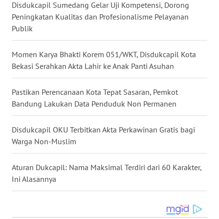
Disdukcapil Sumedang Gelar Uji Kompetensi, Dorong
Peningkatan Kualitas dan Profesionalisme Pelayanan
WN
Publik
MALUKU
Momen Karya Bhakti Korem 051/WKT, Disdukcapil Kota
WN
Bekasi Serahkan Akta Lahir ke Anak Panti Asuhan
MALUT
Pastikan Perencanaan Kota Tepat Sasaran, Pemkot
WN
Bandung Lakukan Data Penduduk Non Permanen
DAIRI
Disdukcapil OKU Terbitkan Akta Perkawinan Gratis bagi
WN
DANAU
Warga Non-Muslim
TOBA
Aturan Dukcapil: Nama Maksimal Terdiri dari 60 Karakter,
WN
Ini Alasannya
NIAS
WN