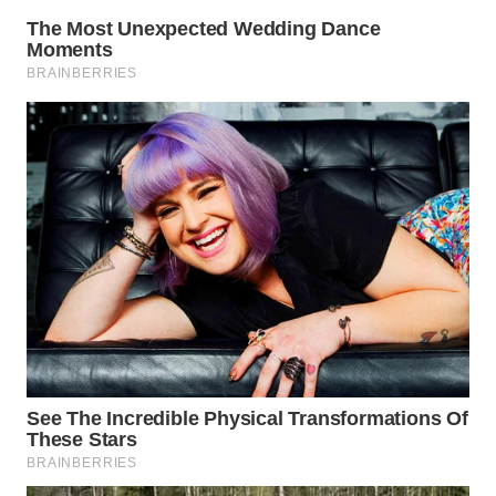
LANGKAT
WN
TAPANULI
SELATAN
WN
TANJUNG
LESUNG
WN
KARO
WN
SIMALUNGUN
WN
LABUHANBATU