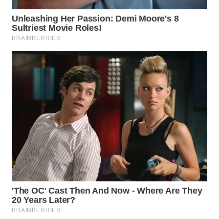
KONSUMEN
WAHANA
LISTRIK
WAHANA
TRAVEL
WAHANA
TV
WAHANANEWS
ID
WAHANANEWS
CO ID
WAHANANEWS
NET