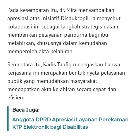
RIAU
Pada kesempatan itu, dr. Mira menyampaikan
apresiasi atas inisiatif Disdukcapil. Ia menyebut
WN
SERAMBI
kolaborasi ini sebagai langkah strategis dalam
memberikan pelayanan paripurna bagi ibu
WN
melahirkan, khususnya dalam kemudahan
JAMBI
memperoleh akta kelahiran.
WN
Sementara itu, Kadis Taufiq menegaskan bahwa
SULTRA
kerjasama ini merupakan bentuk nyata pelayanan
publik yang memudahkan masyarakat
WN
mendapatkan akta kelahiran secara cepat dan
NTB
efisien.
WN
Baca Juga:
SULTENG
Anggota DPRD Apresiasi Layanan Perekaman
KTP Elektronik bagi Disabilitas
WN