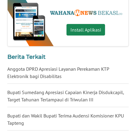
WN
KALTARA
Install Aplikasi
WN
KALSEL
Berita Terkait
WN
KALTIM
Anggota DPRD Apresiasi Layanan Perekaman KTP
Elektronik bagi Disabilitas
WN
SULSEL
Bupati Sumedang Apresiasi Capaian Kinerja Disdukcapil,
Target Tahunan Terlampaui di Triwulan III
WN
GORONTALO
Bupati dan Wakil Bupati Terima Audensi Komisioner KPU
Tapteng
WN
SULUT