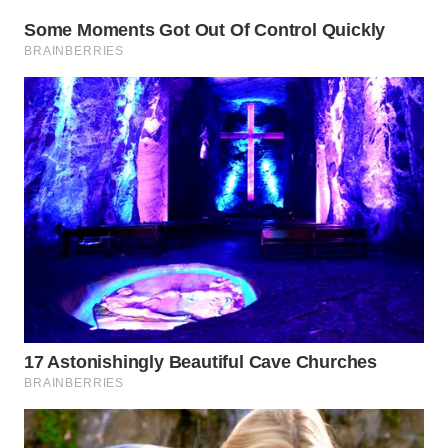
WN
INDRAMAYU
WN
KUNINGAN
WN
MAJALENGKA
WN
SUBANG
WN
SUKABUMI
WN
PURWAKARTA