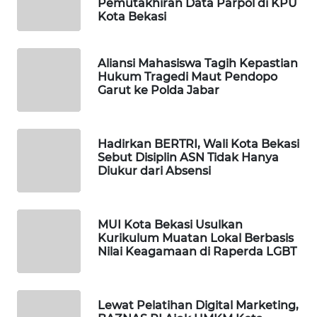
Pemutakhiran Data Parpol di KPU
Kota Bekasi
WAHANA
DESA
WISATA
Aliansi Mahasiswa Tagih Kepastian
Hukum Tragedi Maut Pendopo
Garut ke Polda Jabar
LAPAK
WAHANA
Hadirkan BERTRI, Wali Kota Bekasi
Wahana
Sebut Disiplin ASN Tidak Hanya
Network
Diukur dari Absensi
KONSUMEN
LISTRIK
MUI Kota Bekasi Usulkan
Kurikulum Muatan Lokal Berbasis
Nilai Keagamaan di Raperda LGBT
MASYARAKAT
KELISTRIKAN
Lewat Pelatihan Digital Marketing,
WALINKI