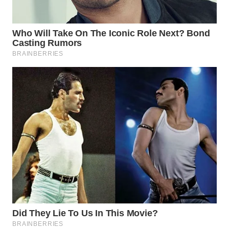
WN
SUMEDANG
WN
CIANJUR
WN
KEPULAUAN
SERIBU
WN
TANGERANG
WN
BINJAI
WN
CIREBON