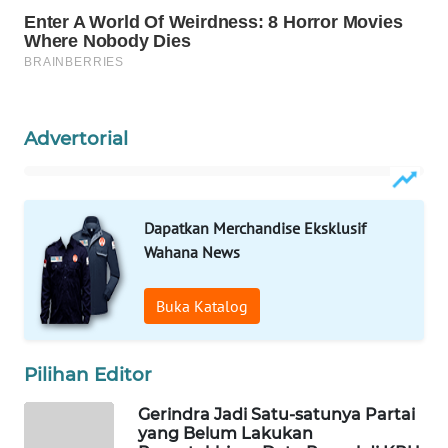
WAHANA
SPORT
WAHANA
Advertorial
UMKM
WAHANA
SELEB
Dapatkan Merchandise Eksklusif
Wahana News
WAHANA
PERSONA
Buka Katalog
WAHANA
OTOMOTIF
Pilihan Editor
Gerindra Jadi Satu-satunya Partai
WAHANA
yang Belum Lakukan
HEALTH