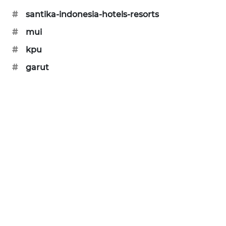
#
santika-indonesia-hotels-resorts
KARING
NEWS
#
mui
#
kpu
JURNAL
#
garut
MARITIM
HUMBANG
NEWS
GARONGGANG
NEWS
FISUELRI
ID
ENERGI
NEWS