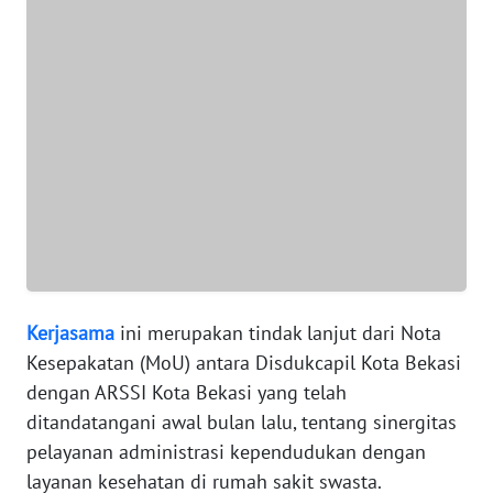
WN
BANTEN
WN
NTT
WN
KEPRI
WN
PAPUA
Kerjasama
ini merupakan tindak lanjut dari Nota
Kesepakatan (MoU) antara Disdukcapil Kota Bekasi
WN
dengan ARSSI Kota Bekasi yang telah
PAPUA
BARAT
ditandatangani awal bulan lalu, tentang sinergitas
pelayanan administrasi kependudukan dengan
WN
layanan kesehatan di rumah sakit swasta.