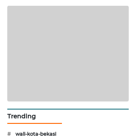
NEWS
SIBARAGAS
NEWS
METRO
SIANTAR
NEWS
METRO
MEDAN
NEWS
METRO
JAKARTA
NEWS
Trending
KRT
NEWS
#
wali-kota-bekasi