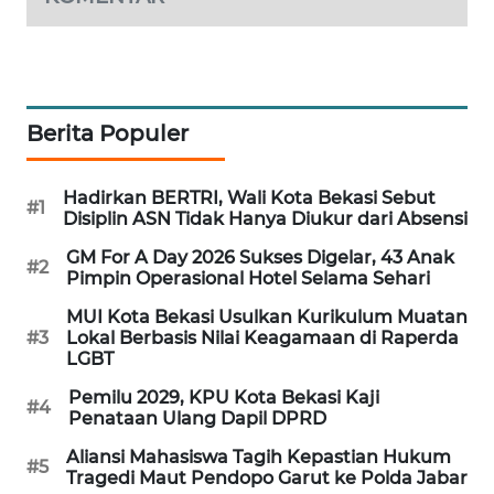
PORTAL
KONSUMEN
Berita Populer
FORWAMKI
ALPERKLINAS
Hadirkan BERTRI, Wali Kota Bekasi Sebut
#1
Disiplin ASN Tidak Hanya Diukur dari Absensi
FORJASIDA
GM For A Day 2026 Sukses Digelar, 43 Anak
#2
Pimpin Operasional Hotel Selama Sehari
TAMBANG
MUI Kota Bekasi Usulkan Kurikulum Muatan
NEWS
#3
Lokal Berbasis Nilai Keagamaan di Raperda
LGBT
SITUNGIR
Pemilu 2029, KPU Kota Bekasi Kaji
#4
NEWS
Penataan Ulang Dapil DPRD
Aliansi Mahasiswa Tagih Kepastian Hukum
#5
SIDIKALANG
Tragedi Maut Pendopo Garut ke Polda Jabar