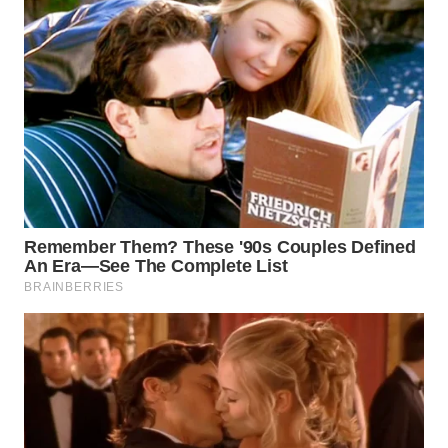
WN
PRIANGAN
TIMUR
WN
SEMARANG
WN
SOLO
WN
BOROBUDUR
WN
MADURA
WN