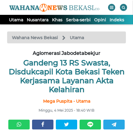
Utama
Nusantara
Khas
Serba-serbi
Opini
Indeks
WAHANA
Tutup
TV
Wahana News Bekasi
Utama
Aglomerasi Jabodetabekjur
UTAMA
Gandeng 13 RS Swasta,
NUSANTARA
Disdukcapil Kota Bekasi Teken
Kerjasama Layanan Akta
KHAS
Kelahiran
Mega Puspita - Utama
SERBA-
SERBI
Minggu, 4 Mei 2025 - 18:40 WIB
OPINI