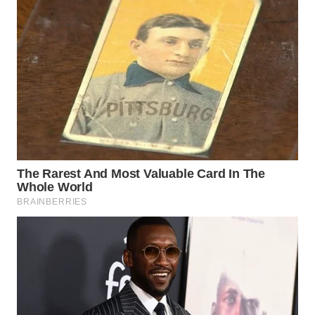
Wahana
Media
Group
WAHANA
NEWS
WAHANA
TANI
WAHANA
ADVOKAT
WAHANA
INFRASTRUKTUR
WAHANA