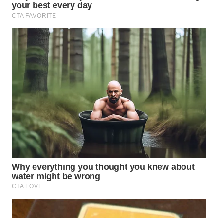
SURABAYA
WN
NATUNA
WN
BINTAN
WN
MANDALIKA
WN
LIKUPANG
WN
LABUANBAJO
WN
BORNEO