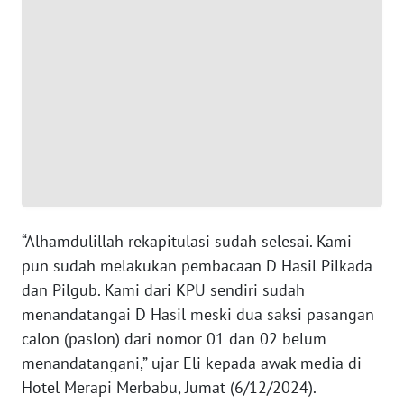
WN
BANTEN
WN
NTT
WN
KEPRI
WN
“Alhamdulillah rekapitulasi sudah selesai. Kami
PAPUA
pun sudah melakukan pembacaan D Hasil Pilkada
dan Pilgub. Kami dari KPU sendiri sudah
WN
menandatangai D Hasil meski dua saksi pasangan
PAPUA
calon (paslon) dari nomor 01 dan 02 belum
BARAT
menandatangani,” ujar Eli kepada awak media di
Hotel Merapi Merbabu, Jumat (6/12/2024).
WN