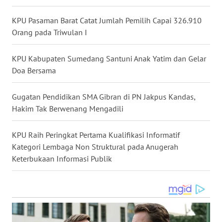
KPU Pasaman Barat Catat Jumlah Pemilih Capai 326.910
WN
MALUKU
Orang pada Triwulan I
WN
KPU Kabupaten Sumedang Santuni Anak Yatim dan Gelar
MALUT
Doa Bersama
WN
Gugatan Pendidikan SMA Gibran di PN Jakpus Kandas,
DAIRI
Hakim Tak Berwenang Mengadili
WN
KPU Raih Peringkat Pertama Kualifikasi Informatif
DANAU
Kategori Lembaga Non Struktural pada Anugerah
TOBA
Keterbukaan Informasi Publik
WN
NIAS
WN