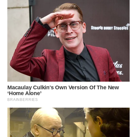
WN
SUMEDANG
WN
CIANJUR
WN
KEPULAUAN
SERIBU
WN
TANGERANG
WN
BINJAI
WN
CIREBON