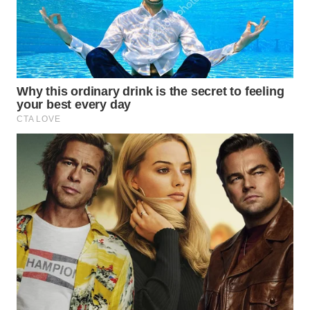
WN
TAPANULI
TENGAH
WN DELI
SERDANG
WN
TEBING
TINGGI
WN
PAKPAK
WN
KARAWANG
WN