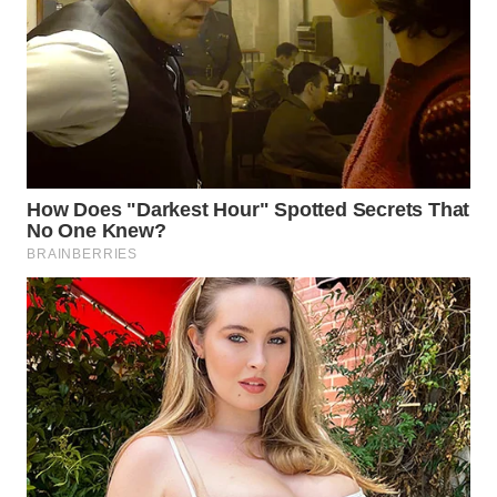
WN
INDRAMAYU
WN
KUNINGAN
WN
MAJALENGKA
WN
SUBANG
WN
SUKABUMI
WN
PURWAKARTA