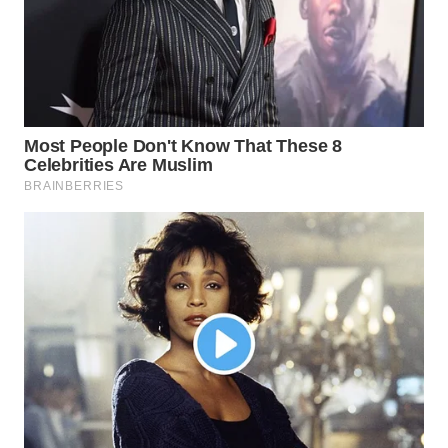
KONSUMEN
WAHANA
LISTRIK
WAHANA
TRAVEL
WAHANA
TV
WAHANANEWS
ID
WAHANANEWS
CO ID
WAHANANEWS
NET