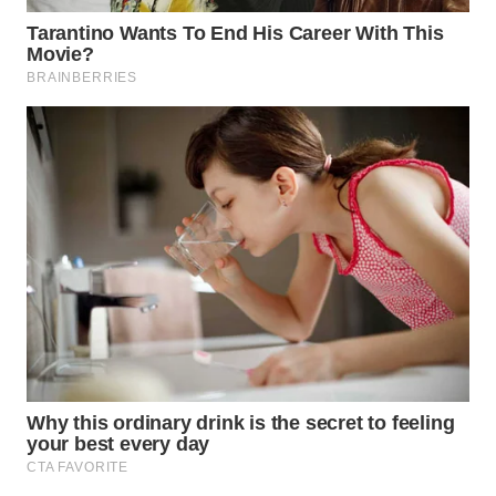
BEKASI
WN
BOGOR
WN
DEPOK
WN
TAPANULI
UTARA
WN
SAMOSIR
WN
PADANG
LAWAS