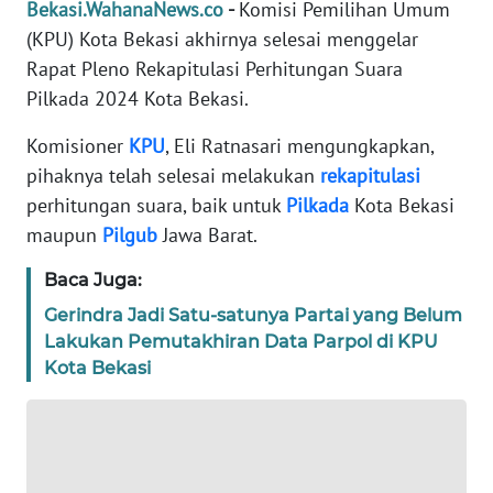
Bekasi.WahanaNews.co
-
Komisi Pemilihan Umum
REDAKSI
(KPU) Kota Bekasi akhirnya selesai menggelar
Rapat Pleno Rekapitulasi Perhitungan Suara
KARIR
Pilkada 2024 Kota Bekasi.
DISCLAIMER
Komisioner
KPU
, Eli Ratnasari mengungkapkan,
pihaknya telah selesai melakukan
rekapitulasi
Wahana
perhitungan suara, baik untuk
Pilkada
Kota Bekasi
News
maupun
Pilgub
Jawa Barat.
Regional
Baca Juga:
WN
Gerindra Jadi Satu-satunya Partai yang Belum
SUMUT
Lakukan Pemutakhiran Data Parpol di KPU
Kota Bekasi
WN
JAKARTA
WN
JABAR