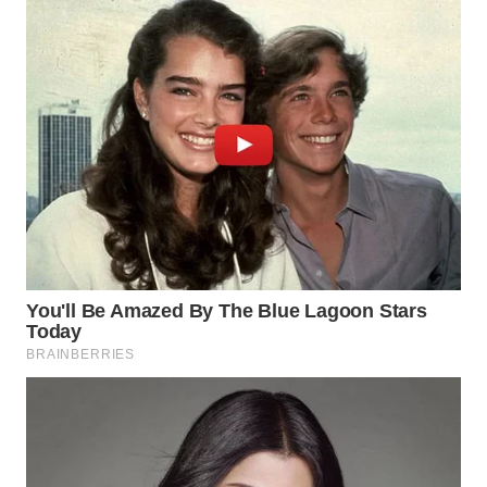
WAHANA
DESA
WISATA
LAPAK
WAHANA
Wahana
Network
KONSUMEN
LISTRIK
MASYARAKAT
KELISTRIKAN
WALINKI