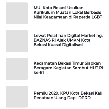
NEWS
MUI Kota Bekasi Usulkan
Kurikulum Muatan Lokal Berbasis
SIBARAGAS
Nilai Keagamaan di Raperda LGBT
NEWS
METRO
Lewat Pelatihan Digital Marketing,
SIANTAR
BAZNAS RI Ajak UMKM Kota
NEWS
Bekasi Kuasai Digitalisasi
METRO
MEDAN
Kecamatan Bekasi Timur Siapkan
NEWS
Beragam Kegiatan Sambut HUT RI
ke-81
METRO
JAKARTA
NEWS
Pemilu 2029, KPU Kota Bekasi Kaji
Penataan Ulang Dapil DPRD
KRT
NEWS