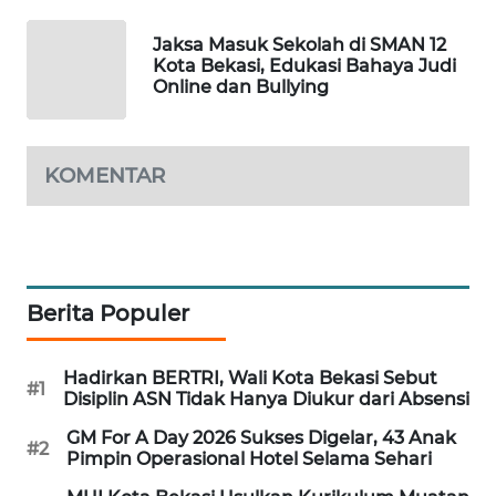
KARING
Jaksa Masuk Sekolah di SMAN 12
Kota Bekasi, Edukasi Bahaya Judi
NEWS
Online dan Bullying
JURNAL
MARITIM
KOMENTAR
HUMBANG
NEWS
GARONGGANG
Berita Populer
NEWS
FISUELRI
Hadirkan BERTRI, Wali Kota Bekasi Sebut
#1
ID
Disiplin ASN Tidak Hanya Diukur dari Absensi
GM For A Day 2026 Sukses Digelar, 43 Anak
#2
ENERGI
Pimpin Operasional Hotel Selama Sehari
NEWS