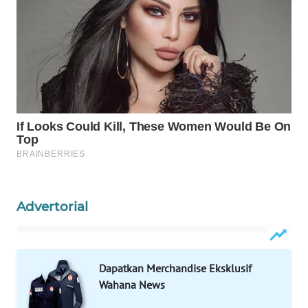
ID
MAWAKA
ID
MARTABAT
NET
PLN
WATCH
MKLI
Advertorial
LPKKI
LKKI
Dapatkan Merchandise Eksklusif
Wahana News
KOPEKLIN