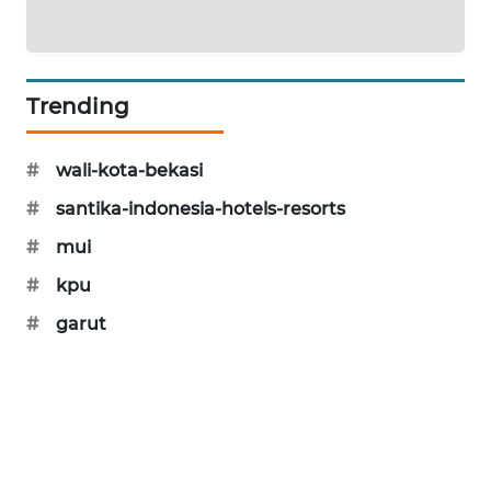
SONYA
ASA
NEWS
Trending
#
wali-kota-bekasi
#
santika-indonesia-hotels-resorts
#
mui
#
kpu
#
garut