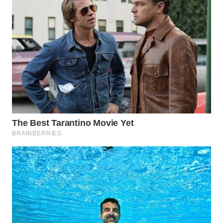
LANGKAT
WN
TAPANULI
SELATAN
WN
TANJUNG
LESUNG
WN
KARO
WN
SIMALUNGUN
WN
LABUHANBATU