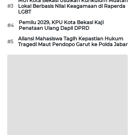
MUI Kota Bekasi Usulkan Kurikulum Muatan
#3
Lokal Berbasis Nilai Keagamaan di Raperda
CILEUNGSI
LGBT
NEWS
Pemilu 2029, KPU Kota Bekasi Kaji
#4
Penataan Ulang Dapil DPRD
BERKAT
Aliansi Mahasiswa Tagih Kepastian Hukum
NEWS
#5
Tragedi Maut Pendopo Garut ke Polda Jabar
BERAMPU
NEWS
ANUGERAH
NEWS
AKHLAK
ID
PERAPKI
NEWS