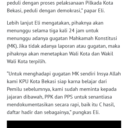
SULBAR
peduli dengan proses pelaksanaan Pilkada Kota
Bekasi, peduli dengan demokrasi,” papar Eli.
WN
BABEL
Lebih lanjut Eli mengatakan, pihaknya akan
menunggu selama tiga kali 24 jam untuk
WN
menunggu adanya gugatan Mahkamah Konstitusi
SUMBAR
(MK). Jika tidak adanya laporan atau gugatan, maka
pihaknya akan menetapkan Wali Kota dan Wakil
WN
Wali Kota terpilih.
SUMSEL
“Untuk menghadapi gugatan MK sendiri Insya Allah
WN
kami KPU Kota Bekasi siap karna belajar dari
BENGKULU
Pemilu sebelumnya, kami sudah meminta kepada
jajaran dibawah, PPK dan PPS untuk senantiasa
WN
mendokumentasikan secara rapi, baik itu C hasil,
LAMPUNG
daftar hadir dan sebagainya,” pungkas Eli.
WN
JATENG