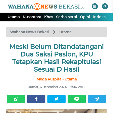
Utama
Nusantara
Khas
Serba-serbi
Opini
Indeks
WAHANA
Tutup
TV
Wahana News Bekasi
Utama
Meski Belum Ditandatangani
UTAMA
Dua Saksi Paslon, KPU
NUSANTARA
Tetapkan Hasil Rekapitulasi
Sesuai D Hasil
KHAS
Mega Puspita - Utama
Jumat, 6 Desember 2024 - 17:04 WIB
SERBA-
SERBI
OPINI