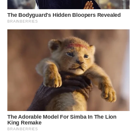
WAHANA
SPORT
WAHANA
UMKM
WAHANA
SELEB
WAHANA
PERSONA
WAHANA
OTOMOTIF
WAHANA
HEALTH