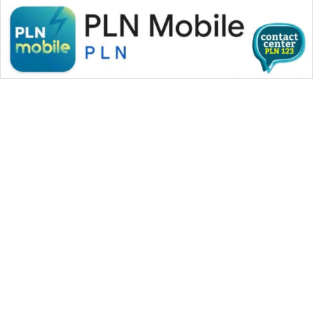
WAHANA MEDIA GROUP
|
|
|
WAHANA NEWS co
WAHANA TANI
WAHANA ADVOKAT
|
|
WAHANA INFRASTRUKTUR
WAHANA KONSUMEN
|
|
|
WAHANA LISTRIK
WAHANA TRAVEL
WAHANA TV
|
|
|
WAHANANEWS id
WAHANANEWS CO ID
WAHANANEWS NET