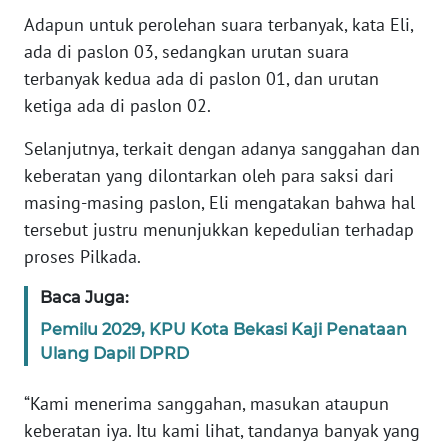
RIAU
Adapun untuk perolehan suara terbanyak, kata Eli,
ada di paslon 03, sedangkan urutan suara
WN
terbanyak kedua ada di paslon 01, dan urutan
SERAMBI
ketiga ada di paslon 02.
WN
Selanjutnya, terkait dengan adanya sanggahan dan
JAMBI
keberatan yang dilontarkan oleh para saksi dari
masing-masing paslon, Eli mengatakan bahwa hal
WN
tersebut justru menunjukkan kepedulian terhadap
SULTRA
proses Pilkada.
WN
Baca Juga:
NTB
Pemilu 2029, KPU Kota Bekasi Kaji Penataan
Ulang Dapil DPRD
WN
SULTENG
“Kami menerima sanggahan, masukan ataupun
keberatan iya. Itu kami lihat, tandanya banyak yang
WN