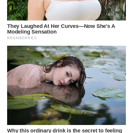
WN
PRIANGAN
TIMUR
WN
SEMARANG
WN
SOLO
WN
BOROBUDUR
WN
MADURA
WN