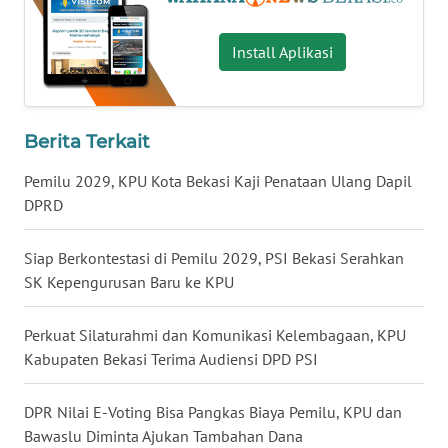
WN
Install Aplikasi
KALTARA
WN
Berita Terkait
KALSEL
Pemilu 2029, KPU Kota Bekasi Kaji Penataan Ulang Dapil
WN
DPRD
KALTIM
Siap Berkontestasi di Pemilu 2029, PSI Bekasi Serahkan
WN
SK Kepengurusan Baru ke KPU
SULSEL
Perkuat Silaturahmi dan Komunikasi Kelembagaan, KPU
WN
Kabupaten Bekasi Terima Audiensi DPD PSI
GORONTALO
DPR Nilai E-Voting Bisa Pangkas Biaya Pemilu, KPU dan
WN
Bawaslu Diminta Ajukan Tambahan Dana
SULUT