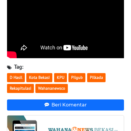
WN
NUSANTARA
WN
JOGJA
WN
JATIM
Tag:
D Hasil
Kota Bekasi
KPU
Pilgub
Pilkada
WN
BALI
Rekapitulasi
Wahananewsco
WN
Beri Komentar
KALBAR
WN
KALTENG