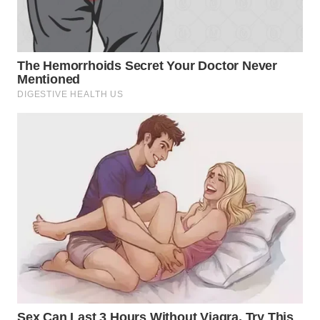
WN
TAPANULI
TENGAH
WN DELI
SERDANG
WN
TEBING
TINGGI
WN
PAKPAK
WN
KARAWANG
WN