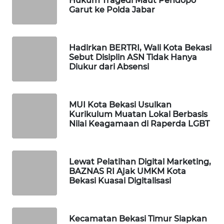
Hukum Tragedi Maut Pendopo
Garut ke Polda Jabar
WAHANA
DESA
WISATA
Hadirkan BERTRI, Wali Kota Bekasi
Sebut Disiplin ASN Tidak Hanya
Diukur dari Absensi
LAPAK
WAHANA
MUI Kota Bekasi Usulkan
Wahana
Kurikulum Muatan Lokal Berbasis
Network
Nilai Keagamaan di Raperda LGBT
KONSUMEN
LISTRIK
Lewat Pelatihan Digital Marketing,
BAZNAS RI Ajak UMKM Kota
MASYARAKAT
Bekasi Kuasai Digitalisasi
KELISTRIKAN
WALINKI
Kecamatan Bekasi Timur Siapkan