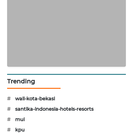
NEWS
SIBARAGAS
NEWS
METRO
SIANTAR
NEWS
METRO
MEDAN
NEWS
Trending
METRO
#
wali-kota-bekasi
JAKARTA
NEWS
#
santika-indonesia-hotels-resorts
#
mui
KRT
NEWS
#
kpu