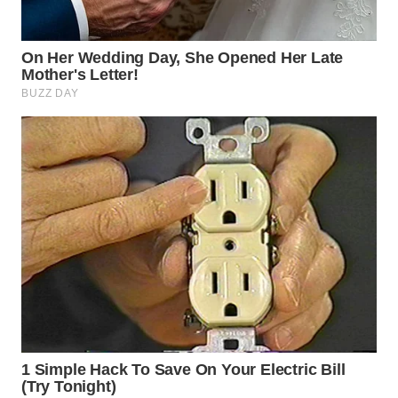
WN
SUMEDANG
WN
CIANJUR
WN
KEPULAUAN
SERIBU
WN
TANGERANG
WN
BINJAI
WN
CIREBON