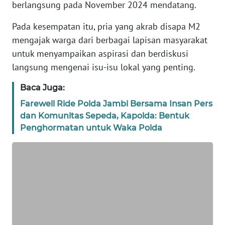
berlangsung pada November 2024 mendatang.
REDAKSI
Pada kesempatan itu, pria yang akrab disapa M2
KARIR
mengajak warga dari berbagai lapisan masyarakat
untuk menyampaikan aspirasi dan berdiskusi
DISCLAIMER
langsung mengenai isu-isu lokal yang penting.
Baca Juga:
Wahana
News
Farewell Ride Polda Jambi Bersama Insan Pers
Regional
dan Komunitas Sepeda, Kapolda: Bentuk
Penghormatan untuk Waka Polda
WN
SUMUT
WN
JAKARTA
WN
JABAR