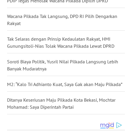
PDIP Tegas Menolak Wacana Pilkada Dipilih DPRD
WN
Wacana Pilkada Tak Langsung, DPD RI Pilih Dengarkan
KALTARA
Rakyat
WN
Tak Selaras dengan Prinsip Kedaulatan Rakyat, HMI
KALSEL
Gunungsitoli-Nias Tolak Wacana Pilkada Lewat DPRD
WN
Soroti Biaya Politik, Yusril Nilai Pilkada Langsung Lebih
KALTIM
Banyak Mudaratnya
WN
M2: “Kalo Tri Adhianto Kuat, Saya Gak akan Maju Pilkada”
SULSEL
Ditanya Keseriusan Maju Pilkada Kota Bekasi, Mochtar
WN
Mohamad: Saya Diperintah Partai
GORONTALO
WN
SULUT