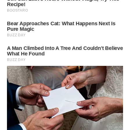
BEKASI
WN
BOGOR
WN
DEPOK
WN
TAPANULI
UTARA
WN
SAMOSIR
WN
PADANG
LAWAS