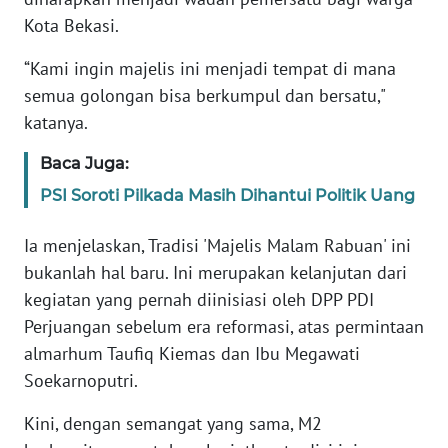
RIAU
Kota Bekasi.
WN
“Kami ingin majelis ini menjadi tempat di mana
SERAMBI
semua golongan bisa berkumpul dan bersatu,"
katanya.
WN
JAMBI
Baca Juga:
PSI Soroti Pilkada Masih Dihantui Politik Uang
WN
SULTRA
Ia menjelaskan, Tradisi 'Majelis Malam Rabuan' ini
bukanlah hal baru. Ini merupakan kelanjutan dari
WN
kegiatan yang pernah diinisiasi oleh DPP PDI
NTB
Perjuangan sebelum era reformasi, atas permintaan
almarhum Taufiq Kiemas dan Ibu Megawati
WN
SULTENG
Soekarnoputri.
Kini, dengan semangat yang sama, M2
WN