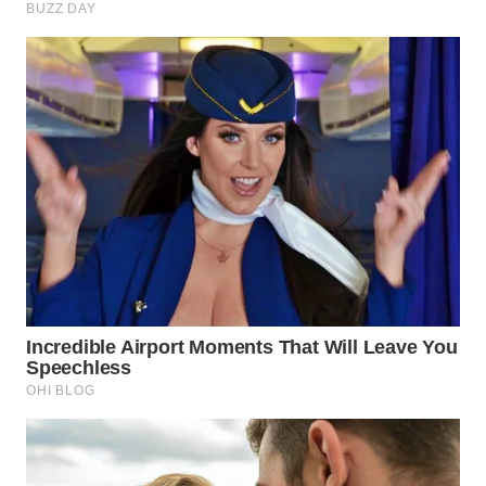
WN
INDRAMAYU
WN
KUNINGAN
WN
MAJALENGKA
WN
SUBANG
WN
SUKABUMI
WN
PURWAKARTA