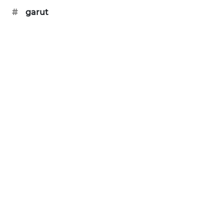
#
garut
KARING
NEWS
JURNAL
MARITIM
HUMBANG
NEWS
GARONGGANG
NEWS
FISUELRI
ID
ENERGI
NEWS