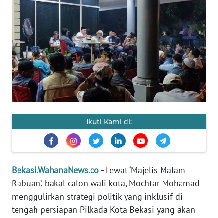
Informasi
INDEKS
BERITA
KONTAK
KAMI
INFO
IKLAN
Ikuti Kami di:
TENTANG
KAMI
Bekasi.WahanaNews.co
-
Lewat ‘Majelis Malam
PEDOMAN
Rabuan’, bakal calon wali kota, Mochtar Mohamad
MEDIA
menggulirkan strategi politik yang inklusif di
SIBER
tengah persiapan Pilkada Kota Bekasi yang akan