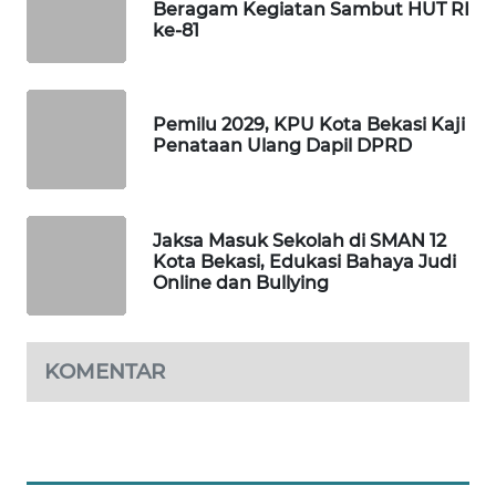
ID
Beragam Kegiatan Sambut HUT RI
ke-81
MAWAKA
ID
Pemilu 2029, KPU Kota Bekasi Kaji
Penataan Ulang Dapil DPRD
MARTABAT
NET
PLN
Jaksa Masuk Sekolah di SMAN 12
WATCH
Kota Bekasi, Edukasi Bahaya Judi
Online dan Bullying
MKLI
KOMENTAR
LPKKI
LKKI
KOPEKLIN