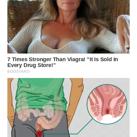
LANGKAT
WN
TAPANULI
SELATAN
WN
TANJUNG
LESUNG
WN
KARO
WN
SIMALUNGUN
WN
LABUHANBATU