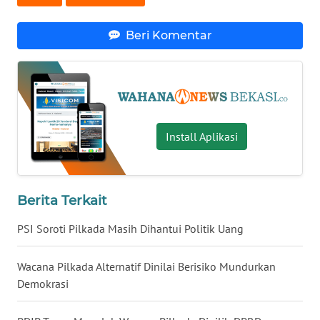
Beri Komentar
WN
NUSANTARA
WN
JOGJA
Install Aplikasi
WN
JATIM
WN
Berita Terkait
BALI
PSI Soroti Pilkada Masih Dihantui Politik Uang
WN
KALBAR
Wacana Pilkada Alternatif Dinilai Berisiko Mundurkan
Demokrasi
WN
KALTENG