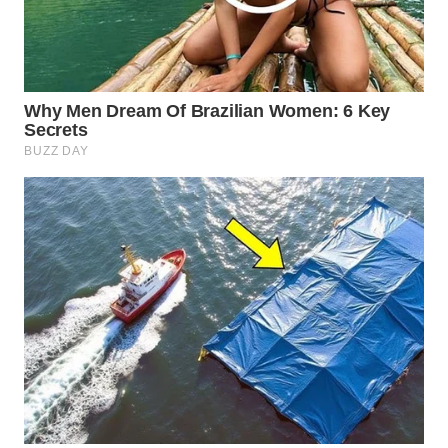
Wahana
Media
Group
WAHANA
NEWS
WAHANA
TANI
WAHANA
ADVOKAT
WAHANA
INFRASTRUKTUR
WAHANA