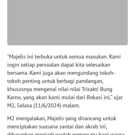
WN
BANTEN
WN
NTT
"Majelis ini terbuka untuk semua masukan. Kami
WN
KEPRI
ingin setiap persoalan dapat kita selesaikan
bersama. Kami juga akan mengundang tokoh-
WN
tokoh penting untuk berbagi pandangan,
PAPUA
khususnya mengenai nilai-nilai Trisakti Bung
Karno, yang akan kami mulai dari Bekasi ini," ujar
WN
M2, Selasa (11/6/2024) malam.
PAPUA
BARAT
M2 mengatakan, Majelis yang dirancang untuk
menciptakan suasana santai dan akrab ini,
WN
diharapkan menjadi wadah pemersatu bagi warga