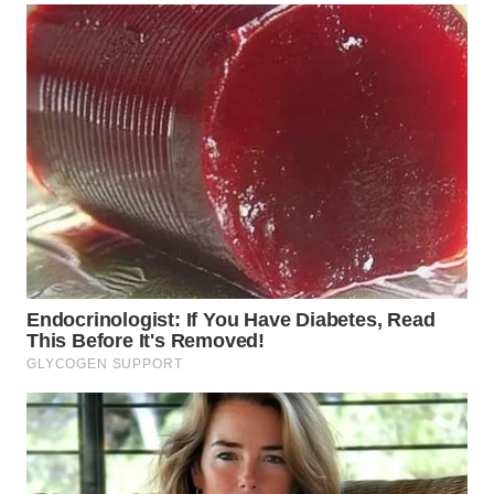
WN
MALUKU
WN
MALUT
WN
DAIRI
WN
DANAU
TOBA
WN
NIAS
WN