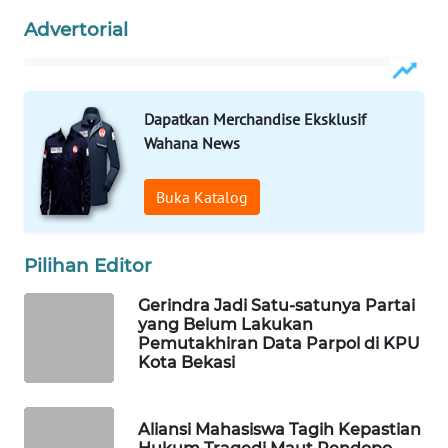
Advertorial
WAHANA
SPORT
Dapatkan Merchandise Eksklusif
WAHANA
Wahana News
UMKM
Buka Katalog
WAHANA
SELEB
Pilihan Editor
WAHANA
PERSONA
Gerindra Jadi Satu-satunya Partai
yang Belum Lakukan
Pemutakhiran Data Parpol di KPU
WAHANA
Kota Bekasi
OTOMOTIF
WAHANA
Aliansi Mahasiswa Tagih Kepastian
HEALTH