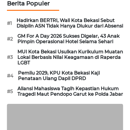
Berita Populer
PORTAL
KONSUMEN
Hadirkan BERTRI, Wali Kota Bekasi Sebut
#1
Disiplin ASN Tidak Hanya Diukur dari Absensi
FORWAMKI
GM For A Day 2026 Sukses Digelar, 43 Anak
#2
Pimpin Operasional Hotel Selama Sehari
ALPERKLINAS
MUI Kota Bekasi Usulkan Kurikulum Muatan
#3
Lokal Berbasis Nilai Keagamaan di Raperda
LGBT
FORJASIDA
Pemilu 2029, KPU Kota Bekasi Kaji
#4
Penataan Ulang Dapil DPRD
TAMBANG
NEWS
Aliansi Mahasiswa Tagih Kepastian Hukum
#5
Tragedi Maut Pendopo Garut ke Polda Jabar
SITUNGIR
NEWS
SIDIKALANG