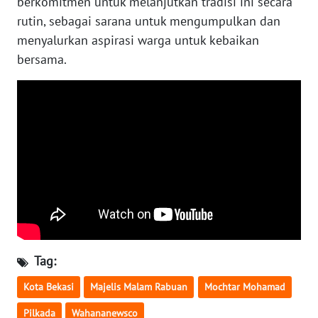
berkomitmen untuk melanjutkan tradisi ini secara
SULBAR
rutin, sebagai sarana untuk mengumpulkan dan
menyalurkan aspirasi warga untuk kebaikan
WN
BABEL
bersama.
WN
SUMBAR
WN
SUMSEL
WN
BENGKULU
WN
Tag:
LAMPUNG
Kota Bekasi
Majelis Malam Rabuan
Mochtar Mohamad
WN
Pilkada
Wahananewsco
JATENG