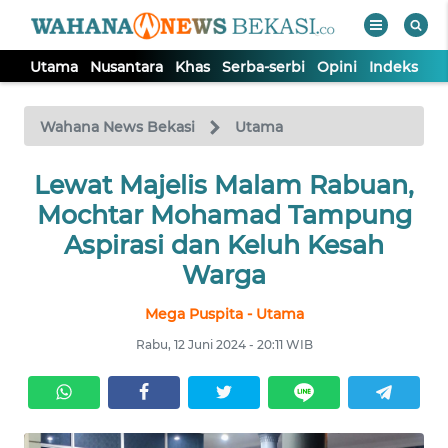
Utama
Nusantara
Khas
Serba-serbi
Opini
Indeks
WAHANA
Tutup
TV
Wahana News Bekasi
Utama
Lewat Majelis Malam Rabuan,
UTAMA
Mochtar Mohamad Tampung
NUSANTARA
Aspirasi dan Keluh Kesah
Warga
KHAS
Mega Puspita - Utama
Rabu, 12 Juni 2024 - 20:11 WIB
SERBA-
SERBI
OPINI