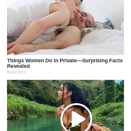
SURABAYA
WN
NATUNA
WN
BINTAN
WN
MANDALIKA
WN
LIKUPANG
WN
LABUANBAJO
WN
BORNEO