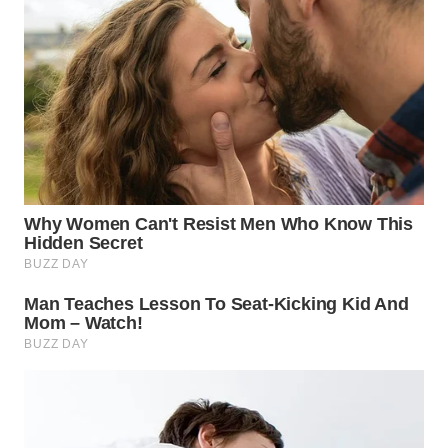
WN
PRIANGAN
TIMUR
WN
SEMARANG
WN
SOLO
WN
BOROBUDUR
WN
MADURA
WN