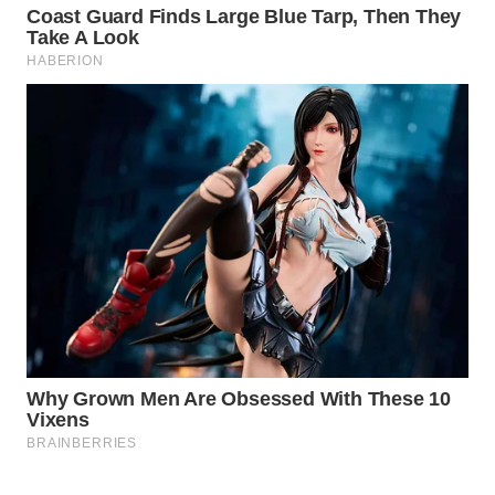
KONSUMEN
WAHANA
LISTRIK
WAHANA
TRAVEL
WAHANA
TV
WAHANANEWS
ID
WAHANANEWS
CO ID
WAHANANEWS
NET