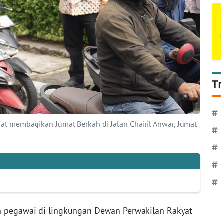
T
#
aat membagikan Jumat Berkah di Jalan Chairil Anwar, Jumat
#
#
#
#
n pegawai di lingkungan Dewan Perwakilan Rakyat