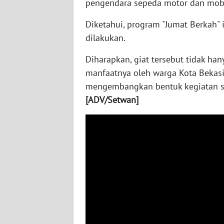
pengendara sepeda motor dan mob
WN
NUSANTARA
Diketahui, program "Jumat Berkah"
dilakukan.
WN
JOGJA
Diharapkan, giat tersebut tidak han
manfaatnya oleh warga Kota Bekasi
WN
mengembangkan bentuk kegiatan se
JATIM
[ADV/Setwan]
WN
BALI
WN
KALBAR
WN
KALTENG