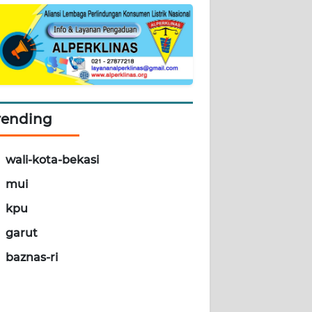
rending
wali-kota-bekasi
mui
kpu
garut
baznas-ri