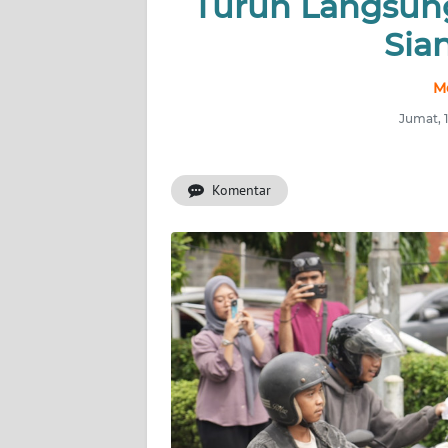
Turun Langsun
Sia
INDEKS
BERITA
M
KONTAK
Jumat, 
KAMI
Komentar
INFO
IKLAN
TENTANG
KAMI
PEDOMAN
MEDIA
SIBER
REDAKSI