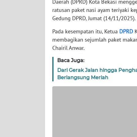
Daerah (DPRD) Kota Bekasi mengge
WN
BANTEN
ratusan paket nasi ayam teriyaki k
Gedung DPRD, Jumat (14/11/2025).
WN
Pada kesempatan itu, Ketua
DPRD
K
NTT
membagikan sejumlah paket makan 
Chairil Anwar.
WN
KEPRI
Baca Juga:
Dari Gerak Jalan hingga Pengh
WN
PAPUA
Berlangsung Meriah
WN
PAPUA
BARAT
WN
RIAU