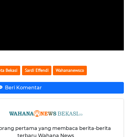
ta Bekasi
Sardi Effendi
Wahananewsco
Beri Komentar
 orang pertama yang membaca berita-berita
terbaru Wahana News