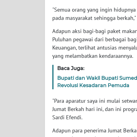
WN
"Semua orang yang ingin hidupnya
BABEL
pada masyarakat sehingga berkah," u
WN
Adapun aksi bagi-bagi paket makan
SUMBAR
Puluhan pegawai dari berbagai bagi
Keuangan, terlihat antusias menya
WN
yang melambatkan kendaraannya.
SUMSEL
Baca Juga:
WN
Bupati dan Wakil Bupati Sumed
BENGKULU
Revolusi Kesadaran Pemuda
WN
"Para aparatur saya ini mulai set
LAMPUNG
Jumat Berkah hari ini, dan ini prog
Sardi Efendi.
WN
JATENG
Adapun para penerima Jumat Berkah