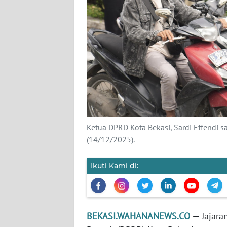
KARIR
DISCLAIMER
Wahana
News
Regional
WN
Ketua DPRD Kota Bekasi, Sardi Effendi s
SUMUT
(14/12/2025).
WN
Ikuti Kami di:
JAKARTA
WN
JABAR
BEKASI.WAHANANEWS.CO
—
Jajara