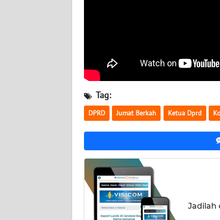
WN
KALTARA
WN
KALSEL
WN
KALTIM
Tag:
DPRD
Jumat Berkah
Ketua Dprd
Ko
WN
SULSEL
WN
GORONTALO
WN
SULUT
Jadilah