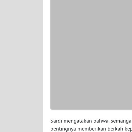
WN
SERAMBI
WN
JAMBI
WN
SULTRA
WN
NTB
WN
SULTENG
WN
Sardi mengatakan bahwa, semangat 
SULBAR
pentingnya memberikan berkah ke