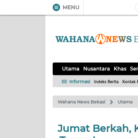
MENU
WAHANA
Tutup
TV
UTAMA
NUSANTARA
Utama
Nusantara
Khas
Ser
KHAS
Informasi
Indeks Berita
Kontak 
SERBA-
Wahana News Bekasi
Utama
SERBI
OPINI
Jumat Berkah, 
Informasi