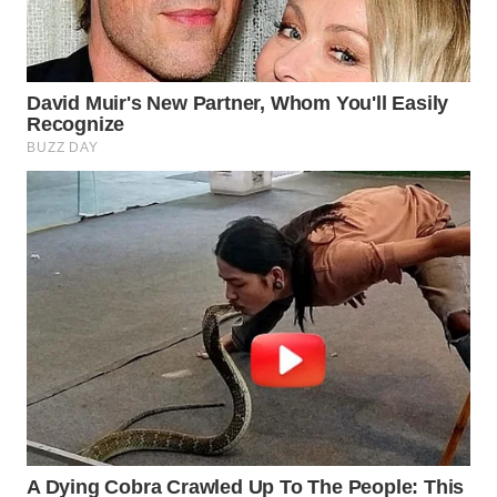
Wahana
Media
Group
WAHANA
NEWS
WAHANA
TANI
WAHANA
ADVOKAT
WAHANA
INFRASTRUKTUR
WAHANA