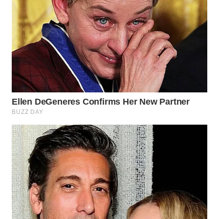
SURABAYA
WN
NATUNA
WN
BINTAN
WN
MANDALIKA
WN
LIKUPANG
WN
LABUANBAJO
WN
BORNEO