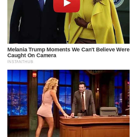
BEKASI
WN
BOGOR
WN
DEPOK
WN
TAPANULI
UTARA
WN
SAMOSIR
WN
PADANG
LAWAS