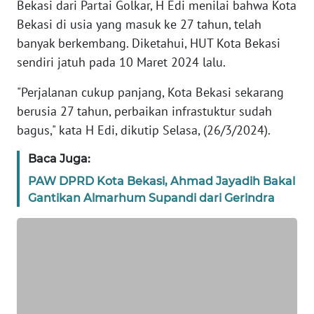
Bekasi dari Partai Golkar, H Edi menilai bahwa Kota
REDAKSI
Bekasi di usia yang masuk ke 27 tahun, telah
banyak berkembang. Diketahui, HUT Kota Bekasi
KARIR
sendiri jatuh pada 10 Maret 2024 lalu.
DISCLAIMER
"Perjalanan cukup panjang, Kota Bekasi sekarang
berusia 27 tahun, perbaikan infrastuktur sudah
Wahana
bagus," kata H Edi, dikutip Selasa, (26/3/2024).
News
Regional
Baca Juga:
PAW DPRD Kota Bekasi, Ahmad Jayadih Bakal
WN
Gantikan Almarhum Supandi dari Gerindra
SUMUT
WN
JAKARTA
WN
JABAR