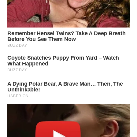
LANGKAT
WN
TAPANULI
SELATAN
WN
TANJUNG
LESUNG
WN
KARO
WN
SIMALUNGUN
WN
LABUHANBATU