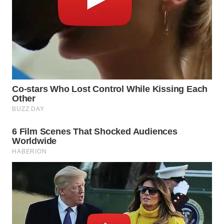
WN
TAPANULI
TENGAH
WN DELI
SERDANG
WN
TEBING
TINGGI
WN
PAKPAK
WN
KARAWANG
WN