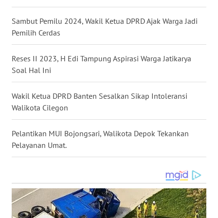
Sambut Pemilu 2024, Wakil Ketua DPRD Ajak Warga Jadi
WN
Pemilih Cerdas
KALTARA
Reses II 2023, H Edi Tampung Aspirasi Warga Jatikarya
WN
KALSEL
Soal Hal Ini
WN
Wakil Ketua DPRD Banten Sesalkan Sikap Intoleransi
KALTIM
Walikota Cilegon
WN
Pelantikan MUI Bojongsari, Walikota Depok Tekankan
SULSEL
Pelayanan Umat.
WN
GORONTALO
WN
SULUT