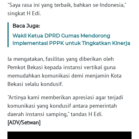
RIAU
"Saya rasa ini yang terbaik, bahkan se-Indonesia,"
singkat H Edi.
WN
SERAMBI
Baca Juga:
Wakil Ketua DPRD Gumas Mendorong
WN
Implementasi PPPK untuk Tingkatkan Kinerja
JAMBI
Ia mengatakan, fasilitas yang diberikan oleh
WN
Pemkot Bekasi kepada instansi vertikal guna
SULTRA
memudahkan komunikasi demi menjamin Kota
Bekasi selalu kondusif.
WN
NTB
"Artinya kami memberikan apresiasi agar terjadi
komunikasi yang kondusif antara pemerintah
WN
daerah instansi samping," tandas H Edi.
SULTENG
[ADV/Setwan]
WN