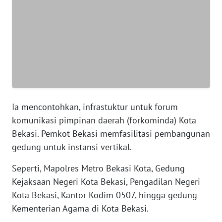
WN
BANTEN
WN
NTT
WN
KEPRI
Ia mencontohkan, infrastuktur untuk forum
komunikasi pimpinan daerah (forkominda) Kota
WN
Bekasi. Pemkot Bekasi memfasilitasi pembangunan
PAPUA
gedung untuk instansi vertikal.
Seperti, Mapolres Metro Bekasi Kota, Gedung
WN
PAPUA
Kejaksaan Negeri Kota Bekasi, Pengadilan Negeri
BARAT
Kota Bekasi, Kantor Kodim 0507, hingga gedung
Kementerian Agama di Kota Bekasi.
WN