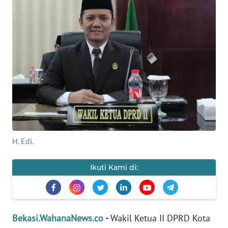
Informasi
INDEKS
BERITA
KONTAK
KAMI
INFO
IKLAN
H. Edi.
TENTANG
KAMI
Ikuti Kami di:
PEDOMAN
MEDIA
SIBER
Bekasi.WahanaNews.co
-
Wakil Ketua II DPRD Kota