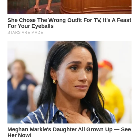
WN
SUMEDANG
WN
CIANJUR
WN
KEPULAUAN
SERIBU
WN
TANGERANG
WN
BINJAI
WN
CIREBON