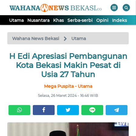
Utama
Nusantara
Khas
Serba-serbi
Opini
Indeks
WAHANA
Tutup
TV
Wahana News Bekasi
Utama
H Edi Apresiasi Pembangunan
UTAMA
Kota Bekasi Makin Pesat di
NUSANTARA
Usia 27 Tahun
Mega Puspita - Utama
KHAS
Selasa, 26 Maret 2024 - 16:46 WIB
SERBA-
SERBI
OPINI