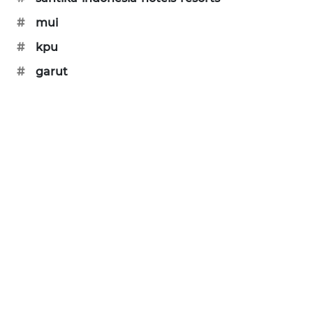
NEWS
#
mui
SIBARAGAS
#
kpu
NEWS
#
garut
METRO
SIANTAR
NEWS
METRO
MEDAN
NEWS
METRO
JAKARTA
NEWS
KRT
NEWS