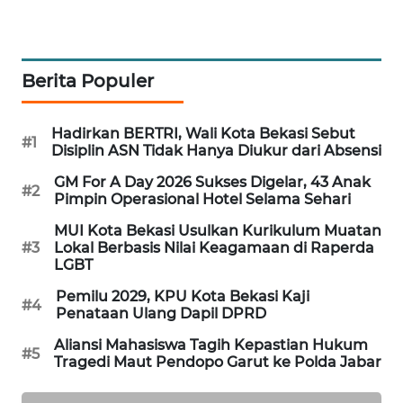
ID
MAWAKA
ID
Berita Populer
MARTABAT
Hadirkan BERTRI, Wali Kota Bekasi Sebut
NET
#1
Disiplin ASN Tidak Hanya Diukur dari Absensi
GM For A Day 2026 Sukses Digelar, 43 Anak
PLN
#2
Pimpin Operasional Hotel Selama Sehari
WATCH
MUI Kota Bekasi Usulkan Kurikulum Muatan
#3
Lokal Berbasis Nilai Keagamaan di Raperda
MKLI
LGBT
Pemilu 2029, KPU Kota Bekasi Kaji
LPKKI
#4
Penataan Ulang Dapil DPRD
Aliansi Mahasiswa Tagih Kepastian Hukum
LKKI
#5
Tragedi Maut Pendopo Garut ke Polda Jabar
KOPEKLIN