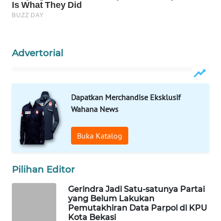
KONSUMEN
WAHANA
LISTRIK
Advertorial
WAHANA
TRAVEL
Dapatkan Merchandise Eksklusif
WAHANA
Wahana News
TV
Buka Katalog
WAHANANEWS
ID
Pilihan Editor
WAHANANEWS
CO ID
Gerindra Jadi Satu-satunya Partai
yang Belum Lakukan
Pemutakhiran Data Parpol di KPU
WAHANANEWS
Kota Bekasi
NET