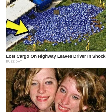
WN
MALUKU
WN
MALUT
WN
DAIRI
WN
DANAU
TOBA
WN
NIAS
WN