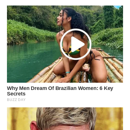
WN
PRIANGAN
TIMUR
WN
SEMARANG
WN
SOLO
WN
BOROBUDUR
WN
MADURA
WN