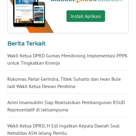
WN
Install Aplikasi
NUSANTARA
WN
Berita Terkait
JOGJA
Wakil Ketua DPRD Gumas Mendorong Implementasi PPPK
WN
untuk Tingkatkan Kinerja
JATIM
Rokornas Partai Gerindra, Titiek Suharto dan Iwan Bule
WN
Jadi Wakil Ketua Dewan Pembina
BALI
Anim Imamuddin Siap Realisasikan Pembangunan RSUD
WN
Representatif di Jatisampurna
KALBAR
Wakil Ketua DPRD, H Edi Ingatkan Kepala Daerah Soal
WN
Netralitas ASN Jelang Pemilu
KALTENG