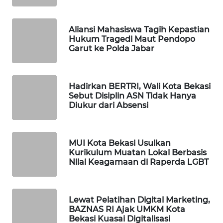
WAHANA
Aliansi Mahasiswa Tagih Kepastian
SPORT
Hukum Tragedi Maut Pendopo
Garut ke Polda Jabar
WAHANA
UMKM
Hadirkan BERTRI, Wali Kota Bekasi
Sebut Disiplin ASN Tidak Hanya
WAHANA
Diukur dari Absensi
SELEB
WAHANA
MUI Kota Bekasi Usulkan
PERSONA
Kurikulum Muatan Lokal Berbasis
Nilai Keagamaan di Raperda LGBT
WAHANA
OTOMOTIF
Lewat Pelatihan Digital Marketing,
BAZNAS RI Ajak UMKM Kota
WAHANA
Bekasi Kuasai Digitalisasi
HEALTH