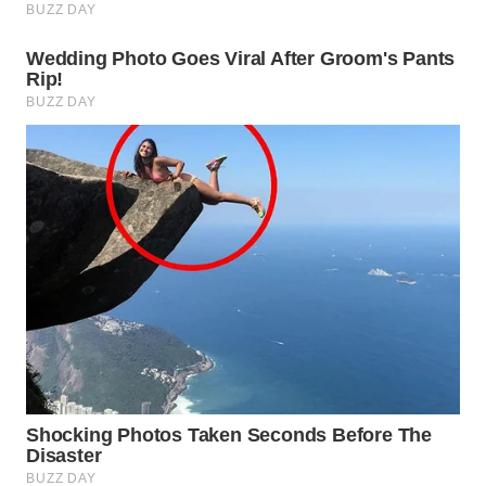
WN
INDRAMAYU
WN
KUNINGAN
WN
MAJALENGKA
WN
SUBANG
WN
SUKABUMI
WN
PURWAKARTA