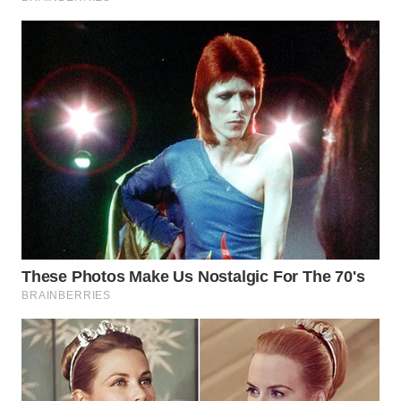
WN
SUMEDANG
WN
CIANJUR
WN
KEPULAUAN
SERIBU
WN
TANGERANG
WN
BINJAI
WN
CIREBON