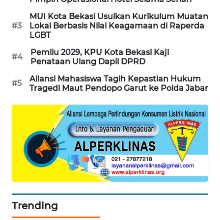
MUI Kota Bekasi Usulkan Kurikulum Muatan
PORTAL
#3
Lokal Berbasis Nilai Keagamaan di Raperda
KONSUMEN
LGBT
Pemilu 2029, KPU Kota Bekasi Kaji
#4
FORWAMKI
Penataan Ulang Dapil DPRD
Aliansi Mahasiswa Tagih Kepastian Hukum
#5
ALPERKLINAS
Tragedi Maut Pendopo Garut ke Polda Jabar
FORJASIDA
TAMBANG
NEWS
SITUNGIR
NEWS
Trending
SIDIKALANG