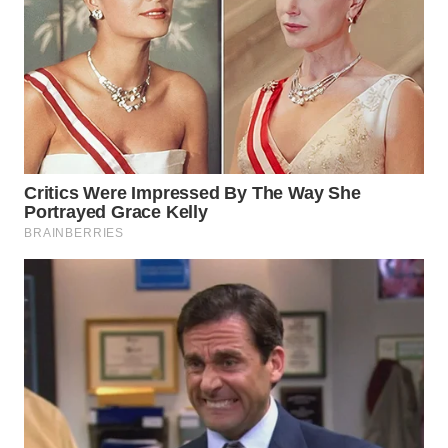
WN
INDRAMAYU
WN
KUNINGAN
WN
MAJALENGKA
WN
SUBANG
WN
SUKABUMI
WN
PURWAKARTA