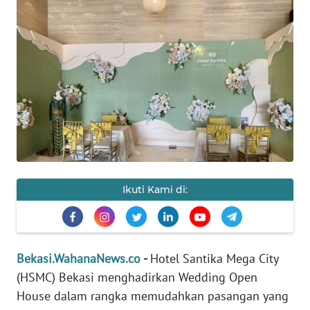
Informasi
INDEKS
BERITA
KONTAK
KAMI
INFO
IKLAN
Ikuti Kami di:
TENTANG
KAMI
Bekasi.WahanaNews.co
-
Hotel Santika Mega City
PEDOMAN
MEDIA
(HSMC) Bekasi menghadirkan Wedding Open
SIBER
House dalam rangka memudahkan pasangan yang