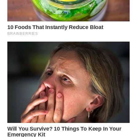
WN
TAPANULI
TENGAH
WN DELI
SERDANG
WN
TEBING
TINGGI
WN
PAKPAK
WN
KARAWANG
WN