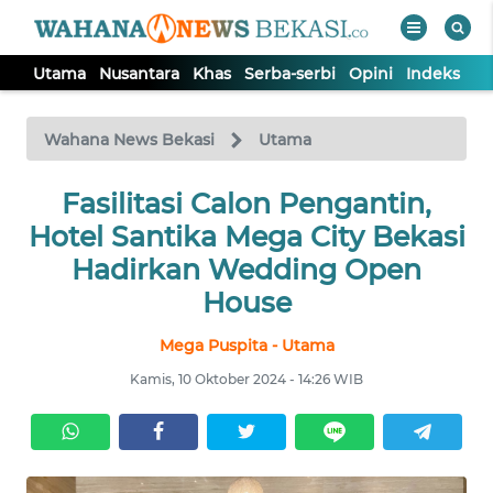
Utama
Nusantara
Khas
Serba-serbi
Opini
Indeks
WAHANA
Tutup
TV
Wahana News Bekasi
Utama
Fasilitasi Calon Pengantin,
UTAMA
Hotel Santika Mega City Bekasi
NUSANTARA
Hadirkan Wedding Open
House
KHAS
Mega Puspita - Utama
Kamis, 10 Oktober 2024 - 14:26 WIB
SERBA-
SERBI
OPINI