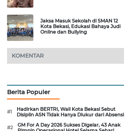
ID
MAWAKA
Jaksa Masuk Sekolah di SMAN 12
ID
Kota Bekasi, Edukasi Bahaya Judi
Online dan Bullying
MARTABAT
NET
KOMENTAR
PLN
WATCH
MKLI
Berita Populer
LPKKI
Hadirkan BERTRI, Wali Kota Bekasi Sebut
#1
LKKI
Disiplin ASN Tidak Hanya Diukur dari Absensi
GM For A Day 2026 Sukses Digelar, 43 Anak
#2
KOPEKLIN
Pimpin Operasional Hotel Selama Sehari