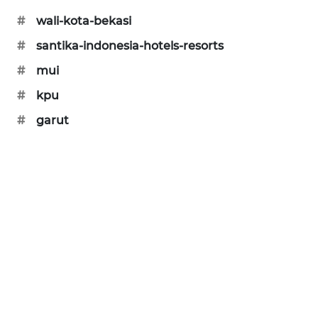
NEWS
#
wali-kota-bekasi
SIBARAGAS
#
santika-indonesia-hotels-resorts
NEWS
#
mui
METRO
#
kpu
SIANTAR
#
garut
NEWS
METRO
MEDAN
NEWS
METRO
JAKARTA
NEWS
KRT
NEWS