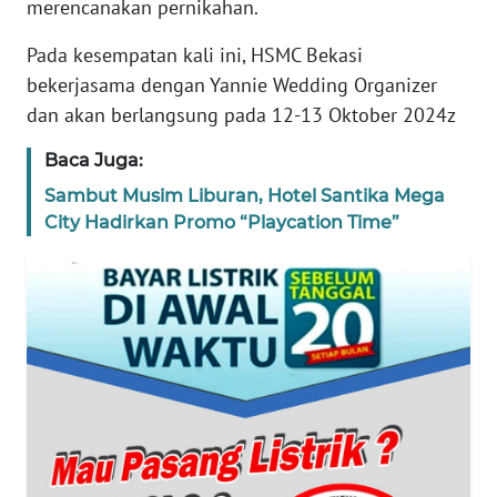
merencanakan pernikahan.
REDAKSI
Pada kesempatan kali ini, HSMC Bekasi
KARIR
bekerjasama dengan Yannie Wedding Organizer
dan akan berlangsung pada 12-13 Oktober 2024z
DISCLAIMER
Baca Juga:
Sambut Musim Liburan, Hotel Santika Mega
Wahana
News
City Hadirkan Promo “Playcation Time”
Regional
WN
SUMUT
WN
JAKARTA
WN
JABAR