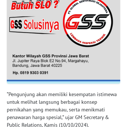
WN
BANTEN
WN
NTT
WN
KEPRI
WN
PAPUA
“Pengunjung akan memiliki kesempatan istimewa
WN
untuk melihat langsung berbagai konsep
PAPUA
BARAT
pernikahan yang memukau, serta menikmati
penawaran harga spesial,” ujar GM Secretary &
WN
Public Relations, Kamis (10/10/2024).