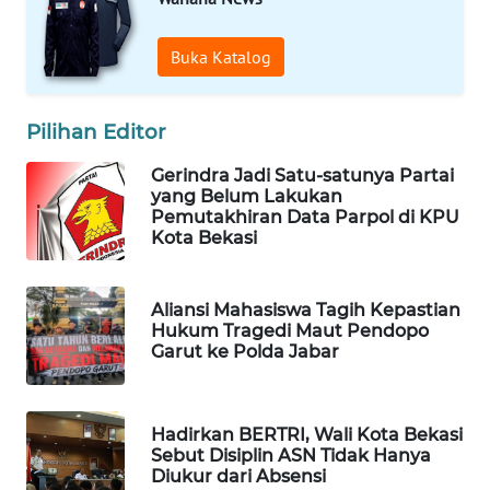
Buka Katalog
WAHANA
SPORT
Pilihan Editor
WAHANA
UMKM
Gerindra Jadi Satu-satunya Partai
yang Belum Lakukan
Pemutakhiran Data Parpol di KPU
WAHANA
Kota Bekasi
SELEB
WAHANA
Aliansi Mahasiswa Tagih Kepastian
PERSONA
Hukum Tragedi Maut Pendopo
Garut ke Polda Jabar
WAHANA
OTOMOTIF
Hadirkan BERTRI, Wali Kota Bekasi
Sebut Disiplin ASN Tidak Hanya
WAHANA
Diukur dari Absensi
HEALTH