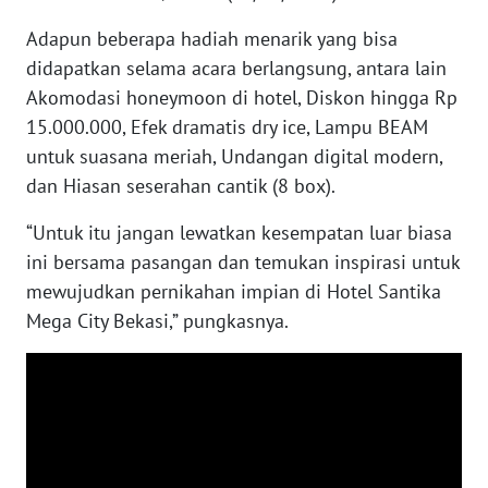
RIAU
Adapun beberapa hadiah menarik yang bisa
WN
didapatkan selama acara berlangsung, antara lain
SERAMBI
Akomodasi honeymoon di hotel, Diskon hingga Rp
15.000.000, Efek dramatis dry ice, Lampu BEAM
WN
untuk suasana meriah, Undangan digital modern,
JAMBI
dan Hiasan seserahan cantik (8 box).
WN
“Untuk itu jangan lewatkan kesempatan luar biasa
SULTRA
ini bersama pasangan dan temukan inspirasi untuk
mewujudkan pernikahan impian di Hotel Santika
WN
Mega City Bekasi,” pungkasnya.
NTB
WN
SULTENG
WN