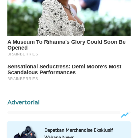
KONSUMEN
WAHANA
LISTRIK
WAHANA
TRAVEL
WAHANA
TV
WAHANANEWS
ID
Advertorial
WAHANANEWS
CO ID
Dapatkan Merchandise Eksklusif
WAHANANEWS
Wahana News
NET