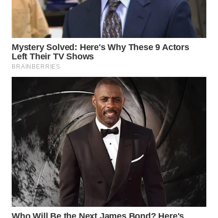
WN
PRIANGAN
TIMUR
WN
SEMARANG
WN
SOLO
WN
BOROBUDUR
WN
MADURA
WN