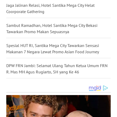
Jaga Jalinan Relasi, Hotel Santika Mega City Helat
Coorporate Gathering
WN
KALTARA
Sambut Ramadhan, Hotel Santika Mega City Bekasi
Tawarkan Promo Makan Sepuasnya
WN
KALSEL
Spesial HUT RI, Santika Mega City Tawarkan Sensasi
WN
Makanan 7 Negara Lewat Promo Asian Food Journey
KALTIM
DPW FRN Jambi: Selamat Ulang Tahun Ketua Umum FRN
WN
R. Mas MH Agus Rugiarto, SH yang Ke 46
SULSEL
WN
GORONTALO
WN
SULUT