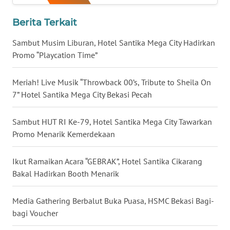
Berita Terkait
WN
NUSANTARA
Sambut Musim Liburan, Hotel Santika Mega City Hadirkan
Promo “Playcation Time”
WN
JOGJA
Meriah! Live Musik “Throwback 00’s, Tribute to Sheila On
7” Hotel Santika Mega City Bekasi Pecah
WN
JATIM
Sambut HUT RI Ke-79, Hotel Santika Mega City Tawarkan
Promo Menarik Kemerdekaan
WN
BALI
Ikut Ramaikan Acara “GEBRAK”, Hotel Santika Cikarang
Bakal Hadirkan Booth Menarik
WN
KALBAR
Media Gathering Berbalut Buka Puasa, HSMC Bekasi Bagi-
bagi Voucher
WN
KALTENG