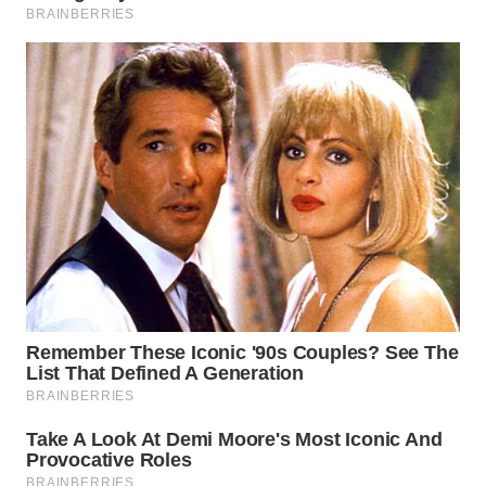
BEKASI
WN
BOGOR
WN
DEPOK
WN
TAPANULI
UTARA
WN
SAMOSIR
WN
PADANG
LAWAS