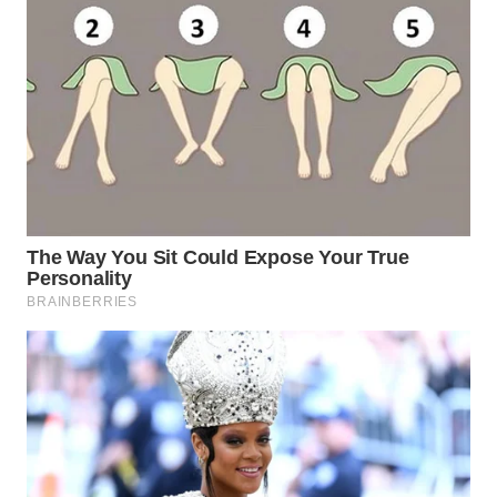
Wahana
Media
Group
WAHANA
NEWS
WAHANA
TANI
WAHANA
ADVOKAT
WAHANA
INFRASTRUKTUR
WAHANA