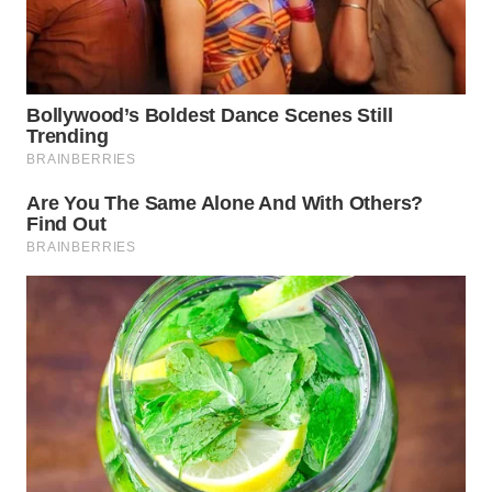
LANGKAT
WN
TAPANULI
SELATAN
WN
TANJUNG
LESUNG
WN
KARO
WN
SIMALUNGUN
WN
LABUHANBATU