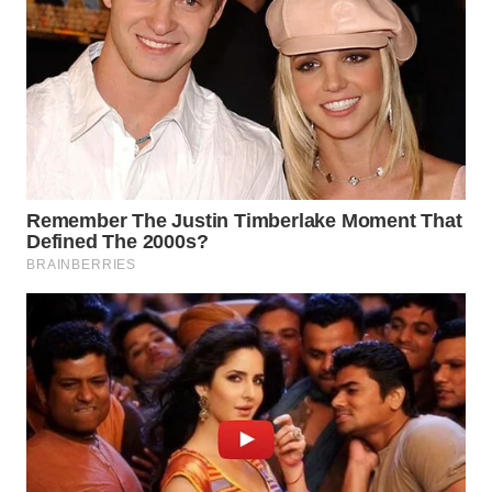
WN
MALUKU
WN
MALUT
WN
DAIRI
WN
DANAU
TOBA
WN
NIAS
WN