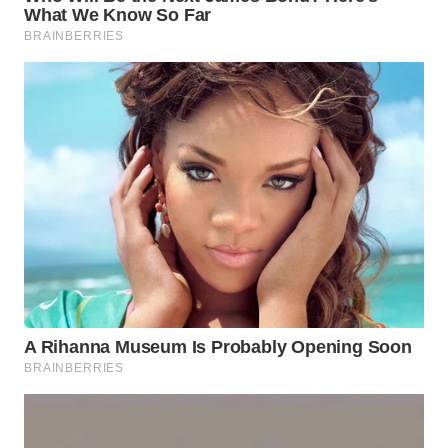
SURABAYA
WN
NATUNA
WN
BINTAN
WN
MANDALIKA
WN
LIKUPANG
WN
LABUANBAJO
WN
BORNEO