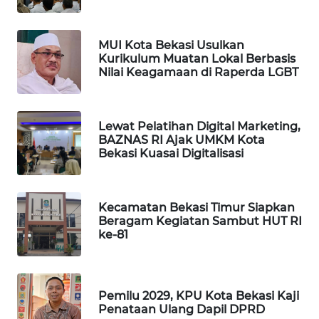
WAHANA
MUI Kota Bekasi Usulkan
DESA
Kurikulum Muatan Lokal Berbasis
WISATA
Nilai Keagamaan di Raperda LGBT
LAPAK
WAHANA
Lewat Pelatihan Digital Marketing,
BAZNAS RI Ajak UMKM Kota
Wahana
Bekasi Kuasai Digitalisasi
Network
KONSUMEN
Kecamatan Bekasi Timur Siapkan
LISTRIK
Beragam Kegiatan Sambut HUT RI
ke-81
MASYARAKAT
KELISTRIKAN
Pemilu 2029, KPU Kota Bekasi Kaji
Penataan Ulang Dapil DPRD
WALINKI