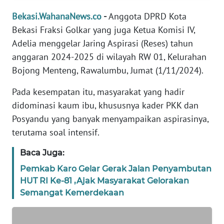
REDAKSI
Bekasi.WahanaNews.co
-
Anggota DPRD Kota
Bekasi Fraksi Golkar yang juga Ketua Komisi IV,
KARIR
Adelia menggelar Jaring Aspirasi (Reses) tahun
anggaran 2024-2025 di wilayah RW 01, Kelurahan
DISCLAIMER
Bojong Menteng, Rawalumbu, Jumat (1/11/2024).
Wahana
Pada kesempatan itu, masyarakat yang hadir
News
didominasi kaum ibu, khususnya kader PKK dan
Regional
Posyandu yang banyak menyampaikan aspirasinya,
terutama soal intensif.
WN
SUMUT
Baca Juga:
Pemkab Karo Gelar Gerak Jalan Penyambutan
WN
HUT RI Ke-81 ,Ajak Masyarakat Gelorakan
JAKARTA
Semangat Kemerdekaan
WN
JABAR