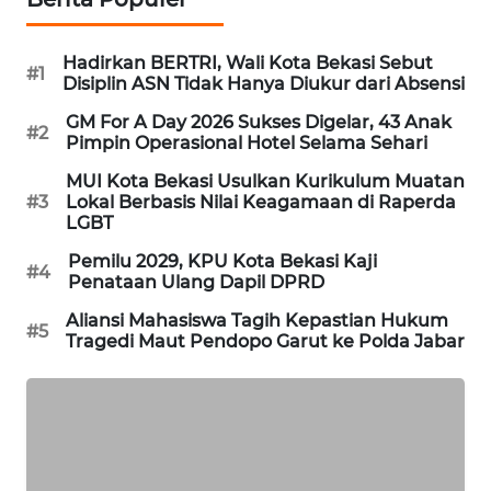
KARING
Hadirkan BERTRI, Wali Kota Bekasi Sebut
NEWS
#1
Disiplin ASN Tidak Hanya Diukur dari Absensi
GM For A Day 2026 Sukses Digelar, 43 Anak
JURNAL
#2
Pimpin Operasional Hotel Selama Sehari
MARITIM
MUI Kota Bekasi Usulkan Kurikulum Muatan
#3
Lokal Berbasis Nilai Keagamaan di Raperda
HUMBANG
LGBT
NEWS
Pemilu 2029, KPU Kota Bekasi Kaji
#4
Penataan Ulang Dapil DPRD
GARONGGANG
NEWS
Aliansi Mahasiswa Tagih Kepastian Hukum
#5
Tragedi Maut Pendopo Garut ke Polda Jabar
FISUELRI
ID
ENERGI
NEWS