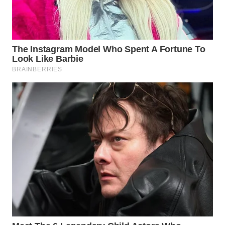
WAHANA
SPORT
WAHANA
UMKM
WAHANA
SELEB
WAHANA
PERSONA
WAHANA
OTOMOTIF
WAHANA
HEALTH