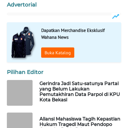
ID
Advertorial
MAWAKA
ID
Dapatkan Merchandise Eksklusif
Wahana News
MARTABAT
NET
Buka Katalog
PLN
WATCH
Pilihan Editor
MKLI
Gerindra Jadi Satu-satunya Partai
yang Belum Lakukan
Pemutakhiran Data Parpol di KPU
LPKKI
Kota Bekasi
LKKI
Aliansi Mahasiswa Tagih Kepastian
Hukum Tragedi Maut Pendopo
KOPEKLIN