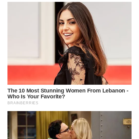
KONSUMEN
WAHANA
LISTRIK
WAHANA
TRAVEL
WAHANA
TV
WAHANANEWS
ID
WAHANANEWS
CO ID
WAHANANEWS
NET