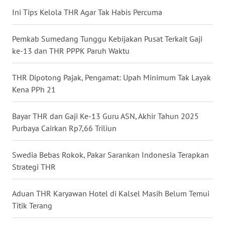
Ini Tips Kelola THR Agar Tak Habis Percuma
WN
KALTARA
Pemkab Sumedang Tunggu Kebijakan Pusat Terkait Gaji
ke-13 dan THR PPPK Paruh Waktu
WN
KALSEL
THR Dipotong Pajak, Pengamat: Upah Minimum Tak Layak
Kena PPh 21
WN
KALTIM
Bayar THR dan Gaji Ke-13 Guru ASN, Akhir Tahun 2025
Purbaya Cairkan Rp7,66 Triliun
WN
SULSEL
Swedia Bebas Rokok, Pakar Sarankan Indonesia Terapkan
Strategi THR
WN
GORONTALO
Aduan THR Karyawan Hotel di Kalsel Masih Belum Temui
Titik Terang
WN
SULUT