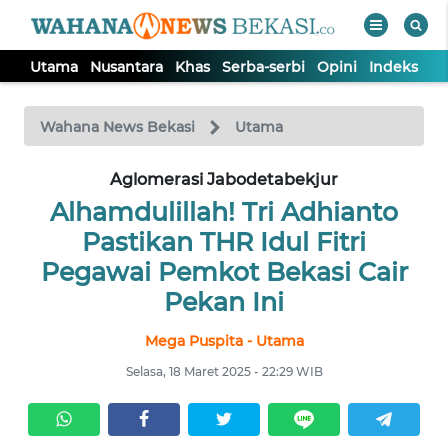
Utama
Nusantara
Khas
Serba-serbi
Opini
Indeks
WAHANA
Tutup
TV
Wahana News Bekasi
Utama
Aglomerasi Jabodetabekjur
UTAMA
Alhamdulillah! Tri Adhianto
NUSANTARA
Pastikan THR Idul Fitri
Pegawai Pemkot Bekasi Cair
KHAS
Pekan Ini
Mega Puspita - Utama
SERBA-
SERBI
Selasa, 18 Maret 2025 - 22:29 WIB
OPINI