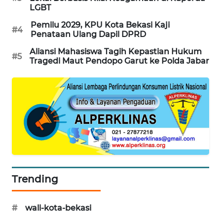
LGBT
KARING
Pemilu 2029, KPU Kota Bekasi Kaji
NEWS
#4
Penataan Ulang Dapil DPRD
Aliansi Mahasiswa Tagih Kepastian Hukum
JURNAL
#5
Tragedi Maut Pendopo Garut ke Polda Jabar
MARITIM
HUMBANG
NEWS
GARONGGANG
NEWS
FISUELRI
ID
Trending
ENERGI
#
wali-kota-bekasi
NEWS