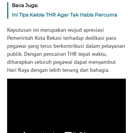
SULBAR
Baca Juga:
Ini Tips Kelola THR Agar Tak Habis Percuma
WN
BABEL
Keputusan ini merupakan wujud apresiasi
Pemerintah Kota Bekasi terhadap dedikasi para
WN
SUMBAR
pegawai yang terus berkontribusi dalam pelayanan
publik. Dengan pencairan THR tepat waktu,
WN
diharapkan seluruh pegawai dapat menyambut
SUMSEL
Hari Raya dengan lebih tenang dan bahagia.
WN
BENGKULU
WN
LAMPUNG
WN
JATENG