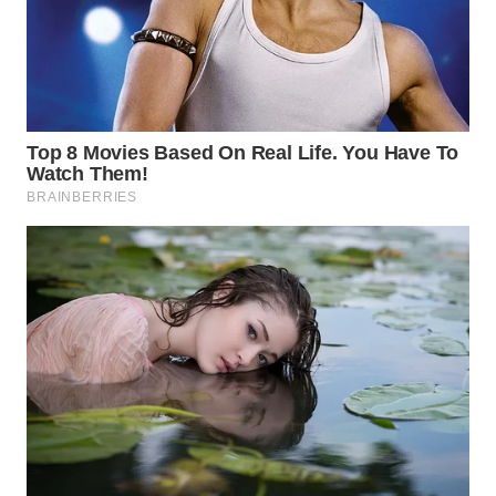
SURABAYA
WN
NATUNA
WN
BINTAN
WN
MANDALIKA
WN
LIKUPANG
WN
LABUANBAJO
WN
BORNEO