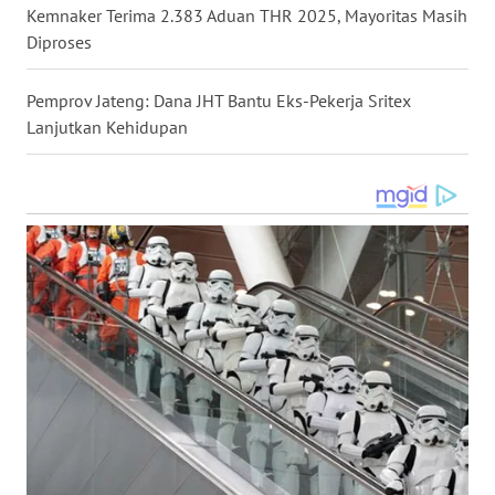
Kemnaker Terima 2.383 Aduan THR 2025, Mayoritas Masih
Diproses
WN
MALUKU
Pemprov Jateng: Dana JHT Bantu Eks-Pekerja Sritex
Lanjutkan Kehidupan
WN
MALUT
WN
DAIRI
WN
DANAU
TOBA
WN
NIAS
WN