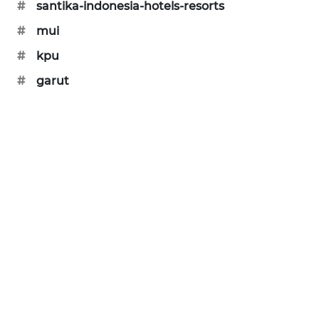
#
santika-indonesia-hotels-resorts
CILEUNGSI
#
mui
NEWS
#
kpu
BERKAT
#
garut
NEWS
BERAMPU
NEWS
ANUGERAH
NEWS
AKHLAK
ID
PERAPKI
NEWS