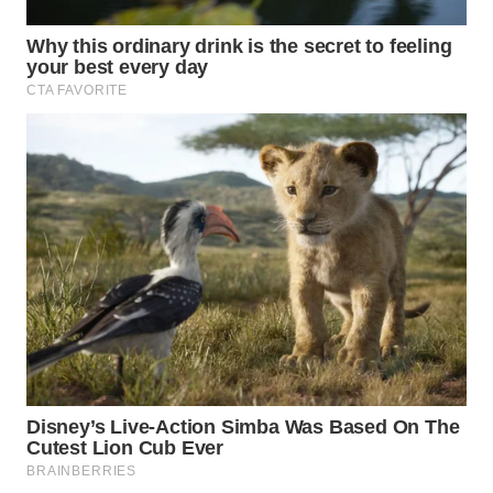
Wahana
Media
Group
WAHANA
NEWS
WAHANA
TANI
WAHANA
ADVOKAT
WAHANA
INFRASTRUKTUR
WAHANA