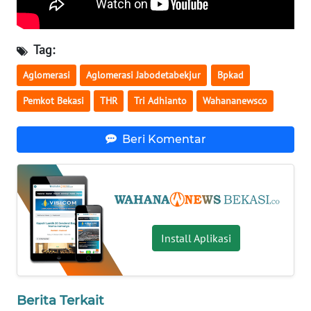
WN
Tag:
NUSANTARA
Aglomerasi
Aglomerasi Jabodetabekjur
Bpkad
WN
Pemkot Bekasi
THR
Tri Adhianto
Wahananewsco
JOGJA
WN
Beri Komentar
JATIM
WN
BALI
Install Aplikasi
WN
KALBAR
WN
Berita Terkait
KALTENG