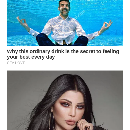
BEKASI
WN
BOGOR
WN
DEPOK
WN
TAPANULI
UTARA
WN
SAMOSIR
WN
PADANG
LAWAS