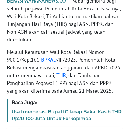
BEKASI.WAHANANEWS.CO
—
Kabar gembira bagi
REDAKSI
seluruh pegawai Pemerintah Kota Bekasi. Pasalnya,
Wali Kota Bekasi, Tri Adhianto memastikan bahwa
KARIR
Tunjangan Hari Raya (THR) bagi ASN, PPPK, dan
Non-ASN akan cair sesuai jadwal yang telah
DISCLAIMER
ditentukan.
Wahana
Melalui Keputusan Wali Kota Bekasi Nomor
News
900.1/Kep.166-
BPKAD
/III/2025, Pemerintah Kota
Regional
Bekasi mengalokasikan anggaran dari APBD 2025
untuk membayar gaji,
THR
, dan Tambahan
WN
Penghasilan Pegawai (TPP) bagi ASN dan PPPK
SUMUT
yang akan diterima pada Jumat, 21 Maret 2025.
WN
Baca Juga:
JAKARTA
Usai memeras, Bupati Cilacap Bakal Kasih THR
Rp20-100 Juta Untuk Forkopimda
WN
JABAR