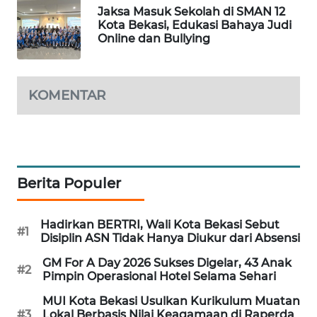
NEWS
Jaksa Masuk Sekolah di SMAN 12
Kota Bekasi, Edukasi Bahaya Judi
SIBARAGAS
Online dan Bullying
NEWS
METRO
KOMENTAR
SIANTAR
NEWS
METRO
MEDAN
Berita Populer
NEWS
METRO
Hadirkan BERTRI, Wali Kota Bekasi Sebut
#1
Disiplin ASN Tidak Hanya Diukur dari Absensi
JAKARTA
NEWS
GM For A Day 2026 Sukses Digelar, 43 Anak
#2
Pimpin Operasional Hotel Selama Sehari
KRT
MUI Kota Bekasi Usulkan Kurikulum Muatan
NEWS
#3
Lokal Berbasis Nilai Keagamaan di Raperda