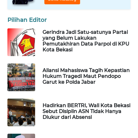
ID
MAWAKA
Pilihan Editor
ID
Gerindra Jadi Satu-satunya Partai
yang Belum Lakukan
MARTABAT
Pemutakhiran Data Parpol di KPU
NET
Kota Bekasi
PLN
Aliansi Mahasiswa Tagih Kepastian
WATCH
Hukum Tragedi Maut Pendopo
Garut ke Polda Jabar
MKLI
LPKKI
Hadirkan BERTRI, Wali Kota Bekasi
Sebut Disiplin ASN Tidak Hanya
Diukur dari Absensi
LKKI
KOPEKLIN