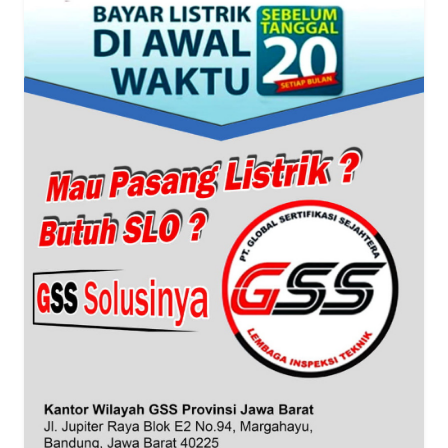
WN
BANTEN
WN
NTT
WN
KEPRI
WN
PAPUA
WN
PAPUA
BARAT
WN