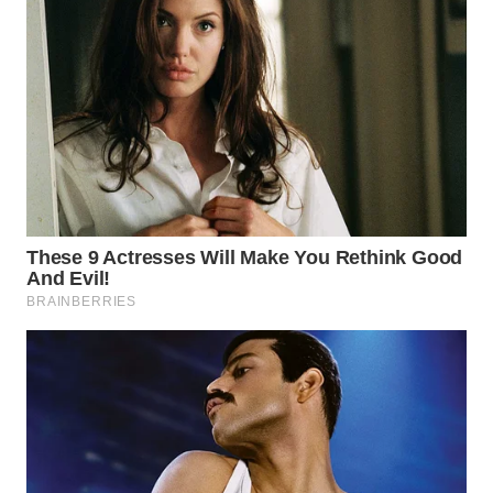
WN
PRIANGAN
TIMUR
WN
SEMARANG
WN
SOLO
WN
BOROBUDUR
WN
MADURA
WN