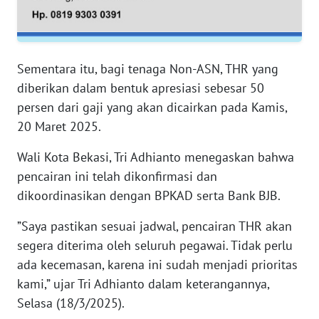
RIAU
WN
SERAMBI
Sementara itu, bagi tenaga Non-ASN, THR yang
diberikan dalam bentuk apresiasi sebesar 50
WN
persen dari gaji yang akan dicairkan pada Kamis,
JAMBI
20 Maret 2025.
WN
Wali Kota Bekasi, Tri Adhianto menegaskan bahwa
SULTRA
pencairan ini telah dikonfirmasi dan
dikoordinasikan dengan BPKAD serta Bank BJB.
WN
NTB
”Saya pastikan sesuai jadwal, pencairan THR akan
segera diterima oleh seluruh pegawai. Tidak perlu
WN
ada kecemasan, karena ini sudah menjadi prioritas
SULTENG
kami,” ujar Tri Adhianto dalam keterangannya,
Selasa (18/3/2025).
WN