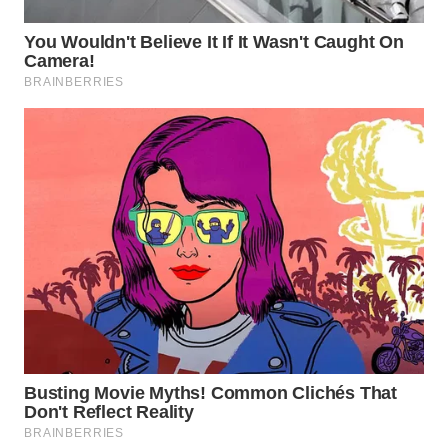
LANGKAT
WN
TAPANULI
SELATAN
WN
TANJUNG
LESUNG
WN
KARO
WN
SIMALUNGUN
WN
LABUHANBATU