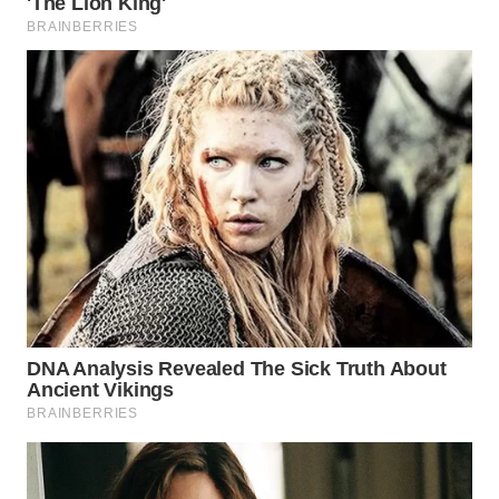
WN
INDRAMAYU
WN
KUNINGAN
WN
MAJALENGKA
WN
SUBANG
WN
SUKABUMI
WN
PURWAKARTA