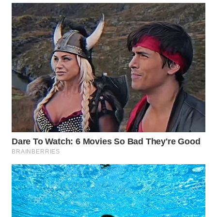
WN
TAPANULI
TENGAH
WN DELI
SERDANG
WN
TEBING
TINGGI
WN
PAKPAK
WN
KARAWANG
WN