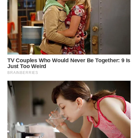
WAHANA
SPORT
WAHANA
UMKM
WAHANA
SELEB
WAHANA
PERSONA
WAHANA
OTOMOTIF
WAHANA
HEALTH