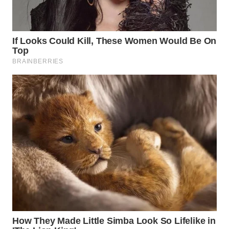
WN
SUMEDANG
WN
CIANJUR
WN
KEPULAUAN
SERIBU
WN
TANGERANG
WN
BINJAI
WN
CIREBON