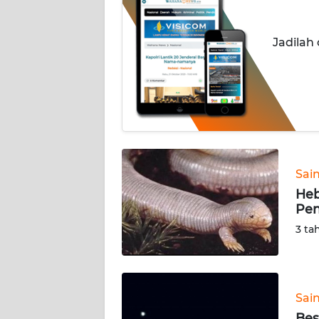
INDEKS
Jadilah
BERITA
KONTAK
KAMI
INFO
IKLAN
Sai
TENTANG
Heb
KAMI
Pen
3 ta
PEDOMAN
MEDIA
SIBER
Sai
REDAKSI
Bes