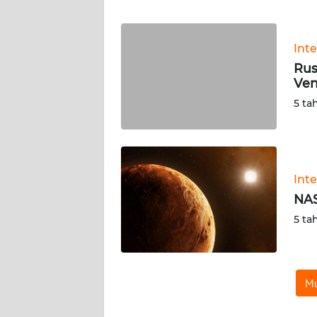
WN
BANTEN
Int
WN
Rus
NTT
Ve
5 ta
WN
KEPRI
WN
PAPUA
Int
NAS
WN
5 ta
PAPUA
BARAT
WN
Mu
RIAU