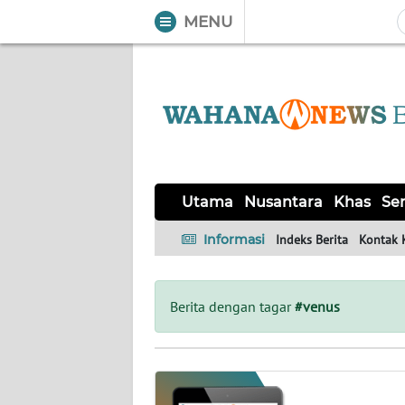
MENU
WAHANA
Tutup
TV
UTAMA
NUSANTARA
Utama
Nusantara
Khas
Ser
KHAS
Informasi
Indeks Berita
Kontak 
SERBA-
SERBI
Berita dengan tagar
#venus
OPINI
Informasi