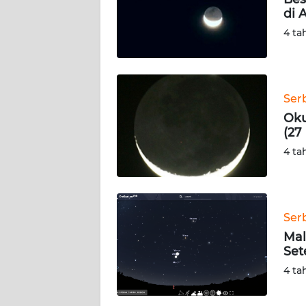
di 
KARIR
4 ta
DISCLAIMER
Wahana
Ser
News
Oku
Regional
(27
4 ta
WN
SUMUT
WN
Ser
JAKARTA
Mal
Set
WN
4 ta
JABAR