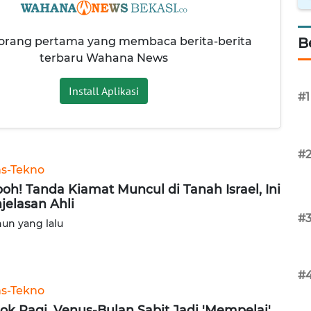
 orang pertama yang membaca berita-berita
B
terbaru Wahana News
Install Aplikasi
#1
#
ns-Tekno
oh! Tanda Kiamat Muncul di Tanah Israel, Ini
jelasan Ahli
#
hun yang lalu
#
ns-Tekno
ok Pagi, Venus-Bulan Sabit Jadi 'Mempelai'