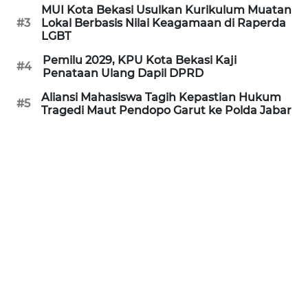
MUI Kota Bekasi Usulkan Kurikulum Muatan
REDAKSI
#3
Lokal Berbasis Nilai Keagamaan di Raperda
LGBT
KARIR
Pemilu 2029, KPU Kota Bekasi Kaji
#4
Penataan Ulang Dapil DPRD
DISCLAIMER
Aliansi Mahasiswa Tagih Kepastian Hukum
#5
Tragedi Maut Pendopo Garut ke Polda Jabar
Wahana
News
Regional
WN
SUMUT
WN
JAKARTA
WN
JABAR