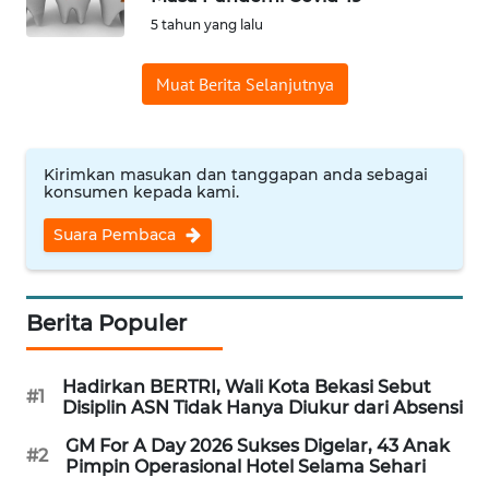
5 tahun yang lalu
Informasi
Muat Berita Selanjutnya
INDEKS
BERITA
KONTAK
Kirimkan masukan dan tanggapan anda sebagai
KAMI
konsumen kepada kami.
Suara Pembaca
INFO
IKLAN
Berita Populer
TENTANG
KAMI
Hadirkan BERTRI, Wali Kota Bekasi Sebut
#1
Disiplin ASN Tidak Hanya Diukur dari Absensi
PEDOMAN
MEDIA
GM For A Day 2026 Sukses Digelar, 43 Anak
SIBER
#2
Pimpin Operasional Hotel Selama Sehari