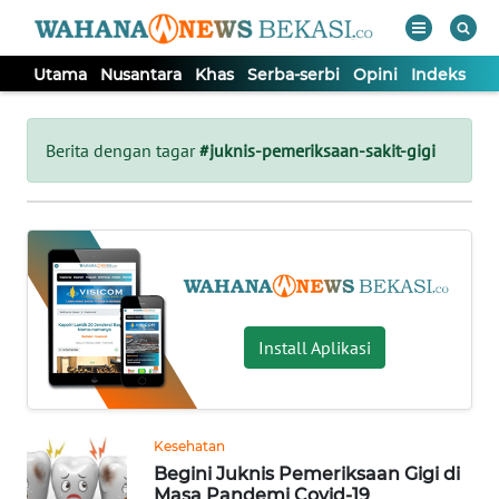
Utama
Nusantara
Khas
Serba-serbi
Opini
Indeks
WAHANA
Tutup
TV
Berita dengan tagar
#juknis-pemeriksaan-sakit-gigi
UTAMA
NUSANTARA
KHAS
Install Aplikasi
SERBA-
SERBI
Kesehatan
Begini Juknis Pemeriksaan Gigi di
OPINI
Masa Pandemi Covid-19