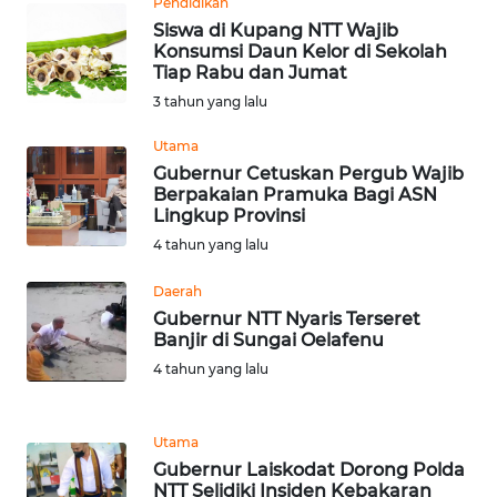
SULBAR
Pendidikan
Siswa di Kupang NTT Wajib
Konsumsi Daun Kelor di Sekolah
WN
Tiap Rabu dan Jumat
BABEL
3 tahun yang lalu
WN
Utama
SUMBAR
Gubernur Cetuskan Pergub Wajib
Berpakaian Pramuka Bagi ASN
Lingkup Provinsi
WN
4 tahun yang lalu
SUMSEL
Daerah
WN
Gubernur NTT Nyaris Terseret
BENGKULU
Banjir di Sungai Oelafenu
4 tahun yang lalu
WN
LAMPUNG
Utama
Gubernur Laiskodat Dorong Polda
WN
NTT Selidiki Insiden Kebakaran
JATENG