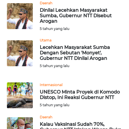
Daerah
WN
Dinilai Lecehkan Masyarakat
TAPANULI
Sumba, Gubernur NTT Disebut
TENGAH
Arogan
5 tahun yang lalu
WN DELI
SERDANG
Utama
Lecehkan Masyarakat Sumba
Dengan Sebutan 'Monyet',
WN
Gubernur NTT Dinilai Arogan
TEBING
5 tahun yang lalu
TINGGI
WN
Internasional
PAKPAK
UNESCO Minta Proyek di Komodo
Distop, Ini Reaksi Gubernur NTT
WN
5 tahun yang lalu
KARAWANG
Daerah
Kalau Vaksinasi Sudah 70%,
WN