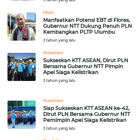
RIAU
Ekuin
WN
Manfaatkan Potensi EBT di Flores,
SERAMBI
Gubernur NTT Dukung Penuh PLN
Kembangkan PLTP Ulumbu
3 tahun yang lalu
WN
JAMBI
Nusantara
Sukseskan KTT ASEAN, Dirut PLN
WN
Bersama Gubernur NTT Pimpin
SULTRA
Apel Siaga Kelistrikan
3 tahun yang lalu
WN
NTB
Nusantara
Siap Sukseskan KTT ASEAN ke-42,
WN
Dirut PLN Bersama Gubernur NTT
SULTENG
Pemimpin Apel Siaga Kelistrikan
3 tahun yang lalu
WN