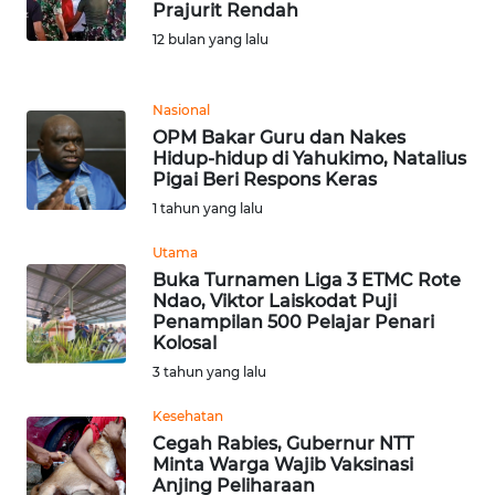
Prajurit Rendah
REDAKSI
12 bulan yang lalu
KARIR
Nasional
OPM Bakar Guru dan Nakes
DISCLAIMER
Hidup-hidup di Yahukimo, Natalius
Pigai Beri Respons Keras
Wahana
1 tahun yang lalu
News
Regional
Utama
Buka Turnamen Liga 3 ETMC Rote
WN
Ndao, Viktor Laiskodat Puji
SUMUT
Penampilan 500 Pelajar Penari
Kolosal
3 tahun yang lalu
WN
JAKARTA
Kesehatan
Cegah Rabies, Gubernur NTT
WN
Minta Warga Wajib Vaksinasi
JABAR
Anjing Peliharaan