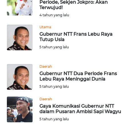
Periode, Sekjen Jokpro: Akan
LANGKAT
Terwujud!
4 tahun yang lalu
WN
TAPANULI
Utama
SELATAN
Gubernur NTT Frans Lebu Raya
Tutup Usia
WN
5 tahun yang lalu
TANJUNG
LESUNG
Daerah
WN
Gubernur NTT Dua Periode Frans
KARO
Lebu Raya Meninggal Dunia
5 tahun yang lalu
WN
SIMALUNGUN
Daerah
Gaya Komunikasi Gubernur NTT
dalam Pusaran Ambisi Sapi Wagyu
WN
5 tahun yang lalu
LABUHANBATU