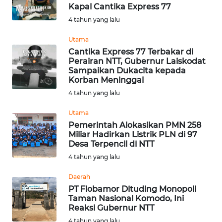
Kapal Cantika Express 77
4 tahun yang lalu
WN
NUSANTARA
Utama
Cantika Express 77 Terbakar di
Perairan NTT, Gubernur Laiskodat
WN
Sampaikan Dukacita kepada
JOGJA
Korban Meninggal
4 tahun yang lalu
WN
JATIM
Utama
Pemerintah Alokasikan PMN 258
Miliar Hadirkan Listrik PLN di 97
WN
Desa Terpencil di NTT
BALI
4 tahun yang lalu
WN
Daerah
KALBAR
PT Flobamor Dituding Monopoli
Taman Nasional Komodo, Ini
Reaksi Gubernur NTT
WN
KALTENG
4 tahun yang lalu