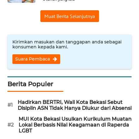
WN
SUMEDANG
Muat Berita Selanjutnya
WN
CIANJUR
Kirimkan masukan dan tanggapan anda sebagai
konsumen kepada kami.
WN
Suara Pembaca
KEPULAUAN
SERIBU
Berita Populer
WN
TANGERANG
Hadirkan BERTRI, Wali Kota Bekasi Sebut
#1
WN
Disiplin ASN Tidak Hanya Diukur dari Absensi
BINJAI
MUI Kota Bekasi Usulkan Kurikulum Muatan
#2
Lokal Berbasis Nilai Keagamaan di Raperda
WN
LGBT
CIREBON