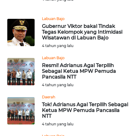
WN
Labuan Bajo
KALTARA
Gubernur Viktor bakal Tindak
Tegas Kelompok yang Intimidasi
WN
Wisatawan di Labuan Bajo
KALSEL
4 tahun yang lalu
Labuan Bajo
WN
Resmi! Adrianus Agal Terpilih
KALTIM
Sebagai Ketua MPW Pemuda
Pancasila NTT
WN
4 tahun yang lalu
SULSEL
Daerah
WN
Tok! Adrianus Agal Terpilih Sebagai
Ketua MPW Pemuda Pancasila
GORONTALO
NTT
4 tahun yang lalu
WN
SULUT