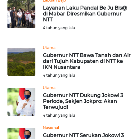
Labuan Bajo
Layanan Laku Pandai Be Ju Bis@
WN
di Mabar Diresmikan Gubernur
NTT
MALUKU
4 tahun yang lalu
WN
MALUT
Utama
Gubernur NTT Bawa Tanah dan Air
WN
dari Tujuh Kabupaten di NTT ke
DAIRI
IKN Nusantara
4 tahun yang lalu
WN
Utama
DANAU
Gubernur NTT Dukung Jokowi 3
TOBA
Periode, Sekjen Jokpro: Akan
Terwujud!
WN
4 tahun yang lalu
NIAS
Nasional
WN
Gubernur NTT Serukan Jokowi 3