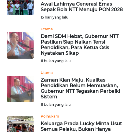
Awal Lahirnya Generasi Emas
Sepak Bola NTT Menuju PON 2028
Informasi
15 hari yang lalu
INDEKS
BERITA
Utama
Demi SDM Hebat, Gubernur NTT
Pastikan Siap Naikan Tensi
KONTAK
Pendidikan, Para Ketua Osis
KAMI
Nyatakan Sikap
11 bulan yang lalu
INFO
IKLAN
Utama
Zaman Kian Maju, Kualitas
Pendidikan Belum Memuaskan,
TENTANG
Gubernur NTT Tegaskan Perbaiki
KAMI
Sistem
11 bulan yang lalu
PEDOMAN
MEDIA
Polhukam
SIBER
Keluarga Prada Lucky Minta Usut
Semua Pelaku, Bukan Hanya