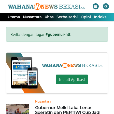
Utama
Nusantara
Khas
Serba-serbi
Opini
Indeks
WAHANA
Tutup
TV
Berita dengan tagar
#gubernur-ntt
UTAMA
NUSANTARA
KHAS
Install Aplikasi
SERBA-
SERBI
Nusantara
Gubernur Melki Laka Lena:
OPINI
Soeratin dan PERTIWI Cup Jadi