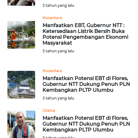
3 tahun yang lalu
WN
Nusantara
BANTEN
Manfaatkan EBT, Gubernur NTT :
Ketersediaan Listrik Bersih Buka
WN
Potensi Pengembangan Ekonomi
NTT
Masyarakat
3 tahun yang lalu
WN
KEPRI
Nusantara
Manfaatkan Potensi EBT di Flores,
WN
Gubernur NTT Dukung Penuh PLN
PAPUA
Kembangkan PLTP Ulumbu
3 tahun yang lalu
WN
PAPUA
Utama
BARAT
Manfaatkan Potensi EBT di Flores,
Gubernur NTT Dukung Penuh PLN
Kembangkan PLTP Ulumbu
WN
3 tahun yang lalu