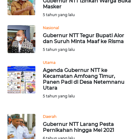
Gubernur NTT Izinkan Warga Buka
BEKASI
Masker
5 tahun yang lalu
WN
BOGOR
Nasional
Gubernur NTT Tegur Bupati Alor
dan Suruh Minta Maaf ke Risma
WN
DEPOK
5 tahun yang lalu
Utama
WN
Agenda Gubernur NTT ke
TAPANULI
Kecamatan Amfoang Timur,
UTARA
Panen Padi di Desa Netemnanu
Utara
WN
5 tahun yang lalu
SAMOSIR
Daerah
WN
Gubernur NTT Larang Pesta
PADANG
Pernikahan hingga Mei 2021
LAWAS
6 tahun yang lalu