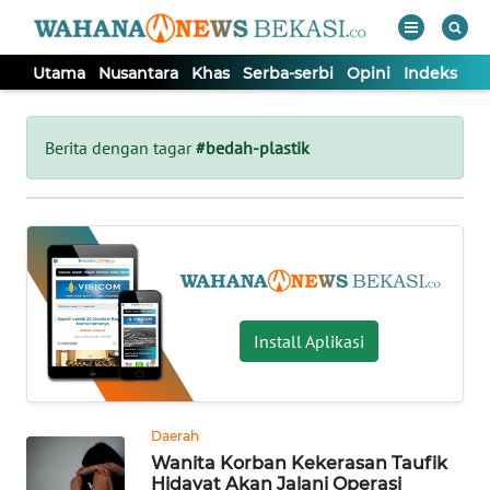
Utama
Nusantara
Khas
Serba-serbi
Opini
Indeks
WAHANA
Tutup
TV
Berita dengan tagar
#bedah-plastik
UTAMA
NUSANTARA
KHAS
Install Aplikasi
SERBA-
SERBI
Daerah
Wanita Korban Kekerasan Taufik
OPINI
Hidayat Akan Jalani Operasi