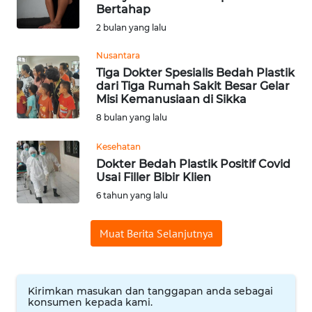
Bertahap
Informasi
2 bulan yang lalu
INDEKS
Nusantara
BERITA
Tiga Dokter Spesialis Bedah Plastik
dari Tiga Rumah Sakit Besar Gelar
Misi Kemanusiaan di Sikka
KONTAK
8 bulan yang lalu
KAMI
Kesehatan
INFO
Dokter Bedah Plastik Positif Covid
IKLAN
Usai Filler Bibir Klien
6 tahun yang lalu
TENTANG
KAMI
Muat Berita Selanjutnya
PEDOMAN
MEDIA
SIBER
Kirimkan masukan dan tanggapan anda sebagai
konsumen kepada kami.