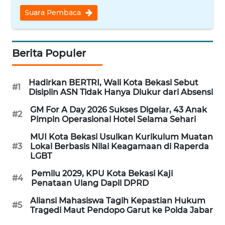
REDAKSI
Suara Pembaca
KARIR
Berita Populer
DISCLAIMER
Hadirkan BERTRI, Wali Kota Bekasi Sebut
#1
Wahana
Disiplin ASN Tidak Hanya Diukur dari Absensi
News
Regional
GM For A Day 2026 Sukses Digelar, 43 Anak
#2
Pimpin Operasional Hotel Selama Sehari
WN
MUI Kota Bekasi Usulkan Kurikulum Muatan
SUMUT
#3
Lokal Berbasis Nilai Keagamaan di Raperda
LGBT
WN
Pemilu 2029, KPU Kota Bekasi Kaji
#4
JAKARTA
Penataan Ulang Dapil DPRD
Aliansi Mahasiswa Tagih Kepastian Hukum
#5
WN
Tragedi Maut Pendopo Garut ke Polda Jabar
JABAR