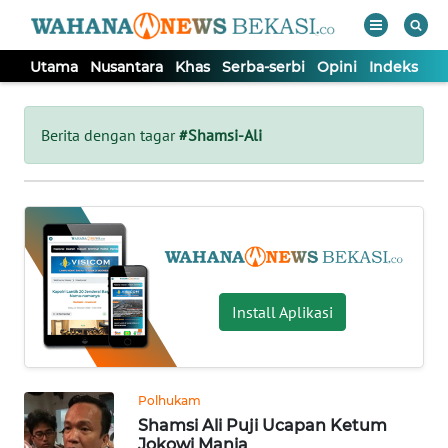
Utama
Nusantara
Khas
Serba-serbi
Opini
Indeks
WAHANA
Tutup
TV
Berita dengan tagar
#Shamsi-Ali
UTAMA
NUSANTARA
KHAS
Install Aplikasi
SERBA-
SERBI
Polhukam
Shamsi Ali Puji Ucapan Ketum
OPINI
Jokowi Mania