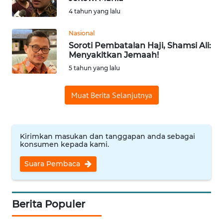
4 tahun yang lalu
Informasi
Nasional
INDEKS
Soroti Pembatalan Haji, Shamsi Ali:
BERITA
Menyakitkan Jemaah!
5 tahun yang lalu
KONTAK
KAMI
Muat Berita Selanjutnya
INFO
IKLAN
Kirimkan masukan dan tanggapan anda sebagai
konsumen kepada kami.
TENTANG
KAMI
Suara Pembaca
PEDOMAN
MEDIA
Berita Populer
SIBER