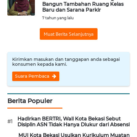
Bangun Tambahan Ruang Kelas
Baru dan Sarana Parkir
Informasi
7 tahun yang lalu
INDEKS
BERITA
Muat Berita Selanjutnya
KONTAK
KAMI
Kirimkan masukan dan tanggapan anda sebagai
konsumen kepada kami.
INFO
IKLAN
Suara Pembaca
TENTANG
KAMI
Berita Populer
PEDOMAN
Hadirkan BERTRI, Wali Kota Bekasi Sebut
MEDIA
#1
Disiplin ASN Tidak Hanya Diukur dari Absensi
SIBER
MUI Kota Bekasi Usulkan Kurikulum Muatan