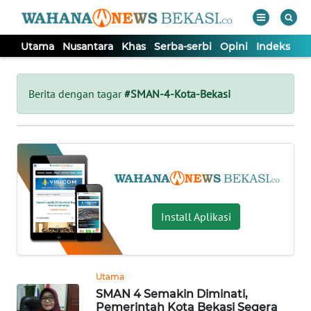
Utama
Nusantara
Khas
Serba-serbi
Opini
Indeks
WAHANA
Tutup
TV
Berita dengan tagar
#SMAN-4-Kota-Bekasi
UTAMA
NUSANTARA
KHAS
Install Aplikasi
SERBA-
SERBI
Utama
SMAN 4 Semakin Diminati,
OPINI
Pemerintah Kota Bekasi Segera