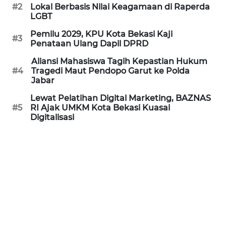
#2
Lokal Berbasis Nilai Keagamaan di Raperda
REDAKSI
LGBT
Pemilu 2029, KPU Kota Bekasi Kaji
KARIR
#3
Penataan Ulang Dapil DPRD
Aliansi Mahasiswa Tagih Kepastian Hukum
DISCLAIMER
#4
Tragedi Maut Pendopo Garut ke Polda
Jabar
Wahana
Lewat Pelatihan Digital Marketing, BAZNAS
News
#5
RI Ajak UMKM Kota Bekasi Kuasai
Regional
Digitalisasi
WN
SUMUT
WN
JAKARTA
WN
JABAR