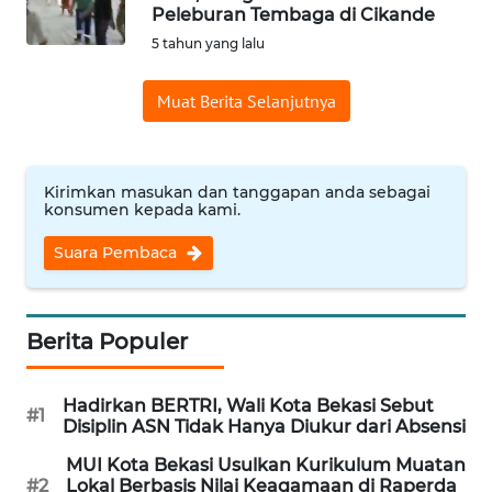
Peleburan Tembaga di Cikande
Informasi
5 tahun yang lalu
INDEKS
Muat Berita Selanjutnya
BERITA
KONTAK
KAMI
Kirimkan masukan dan tanggapan anda sebagai
konsumen kepada kami.
INFO
Suara Pembaca
IKLAN
TENTANG
Berita Populer
KAMI
Hadirkan BERTRI, Wali Kota Bekasi Sebut
PEDOMAN
#1
Disiplin ASN Tidak Hanya Diukur dari Absensi
MEDIA
SIBER
MUI Kota Bekasi Usulkan Kurikulum Muatan
#2
Lokal Berbasis Nilai Keagamaan di Raperda