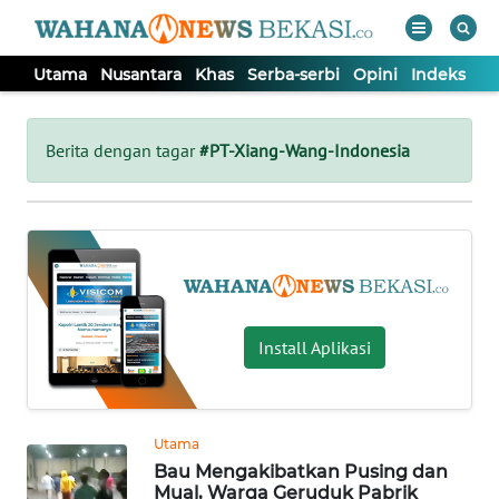
Utama
Nusantara
Khas
Serba-serbi
Opini
Indeks
WAHANA
Tutup
TV
Berita dengan tagar
#PT-Xiang-Wang-Indonesia
UTAMA
NUSANTARA
KHAS
Install Aplikasi
SERBA-
SERBI
Utama
Bau Mengakibatkan Pusing dan
OPINI
Mual, Warga Geruduk Pabrik