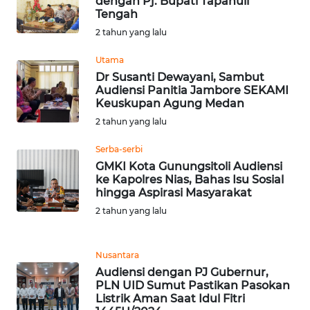
dengan Pj. Bupati Tapanuli
SULBAR
Tengah
2 tahun yang lalu
WN
BABEL
Utama
Dr Susanti Dewayani, Sambut
WN
Audiensi Panitia Jambore SEKAMI
Keuskupan Agung Medan
SUMBAR
2 tahun yang lalu
WN
Serba-serbi
SUMSEL
GMKI Kota Gunungsitoli Audiensi
ke Kapolres Nias, Bahas Isu Sosial
WN
hingga Aspirasi Masyarakat
BENGKULU
2 tahun yang lalu
WN
Nusantara
LAMPUNG
Audiensi dengan PJ Gubernur,
PLN UID Sumut Pastikan Pasokan
WN
Listrik Aman Saat Idul Fitri
JATENG