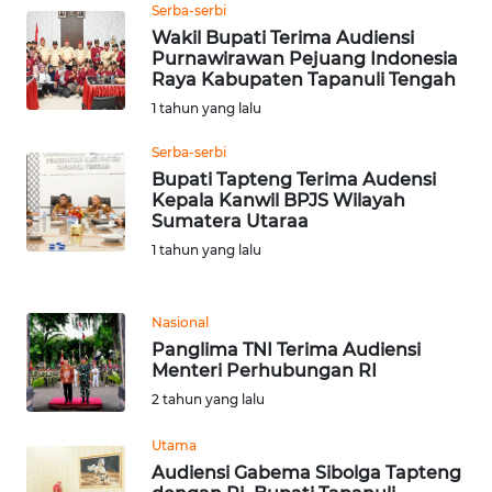
RIAU
Serba-serbi
Wakil Bupati Terima Audiensi
Purnawirawan Pejuang Indonesia
WN
Raya Kabupaten Tapanuli Tengah
SERAMBI
1 tahun yang lalu
WN
Serba-serbi
JAMBI
Bupati Tapteng Terima Audensi
Kepala Kanwil BPJS Wilayah
Sumatera Utaraa
WN
SULTRA
1 tahun yang lalu
WN
Nasional
NTB
Panglima TNI Terima Audiensi
Menteri Perhubungan RI
WN
2 tahun yang lalu
SULTENG
Utama
WN
Audiensi Gabema Sibolga Tapteng