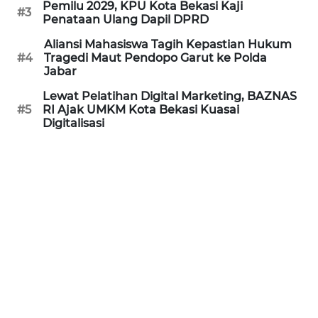
Pemilu 2029, KPU Kota Bekasi Kaji
#3
Penataan Ulang Dapil DPRD
WN
PRIANGAN
Aliansi Mahasiswa Tagih Kepastian Hukum
#4
Tragedi Maut Pendopo Garut ke Polda
TIMUR
Jabar
WN
Lewat Pelatihan Digital Marketing, BAZNAS
#5
RI Ajak UMKM Kota Bekasi Kuasai
SEMARANG
Digitalisasi
WN
SOLO
WN
BOROBUDUR
WN
MADURA
WN