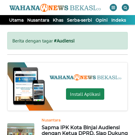
Utama
Nusantara
Khas
Serba-serbi
Opini
Indeks
WAHANA
Tutup
TV
Berita dengan tagar
#Audiensi
UTAMA
NUSANTARA
KHAS
Install Aplikasi
SERBA-
SERBI
Nusantara
Sapma IPK Kota Binjai Audiensi
OPINI
dengan Ketua DPRD, Siap Dukung