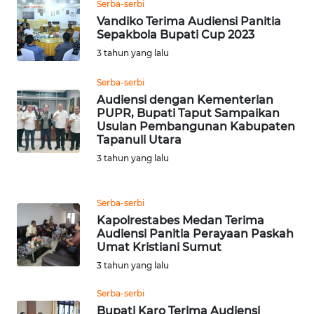
Serba-serbi
WN
Vandiko Terima Audiensi Panitia
TAPANULI
Sepakbola Bupati Cup 2023
TENGAH
3 tahun yang lalu
Serba-serbi
WN DELI
SERDANG
Audiensi dengan Kementerian
PUPR, Bupati Taput Sampaikan
Usulan Pembangunan Kabupaten
WN
Tapanuli Utara
TEBING
3 tahun yang lalu
TINGGI
WN
Serba-serbi
PAKPAK
Kapolrestabes Medan Terima
Audiensi Panitia Perayaan Paskah
Umat Kristiani Sumut
WN
3 tahun yang lalu
KARAWANG
Serba-serbi
WN
Bupati Karo Terima Audiensi