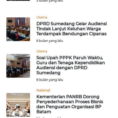
3 bulan yang lalu
REDAKSI
Utama
KARIR
DPRD Sumedang Gelar Audiensi
Tindak Lanjut Keluhan Warga
DISCLAIMER
Terdampak Bendungan Cipanas
6 bulan yang lalu
Wahana
Utama
News
Regional
Soal Upah PPPK Paruh Waktu,
Guru dan Tenaga Kependidikan
Audiensi dengan DPRD
WN
Sumedang
SUMUT
8 bulan yang lalu
WN
Nasional
JAKARTA
Kementerian PANRB Dorong
Penyederhanaan Proses Bisnis
dan Penguatan Organisasi BP
WN
Batam
JABAR