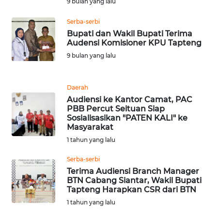
9 bulan yang lalu
WN
Serba-serbi
BANTEN
Bupati dan Wakil Bupati Terima
Audensi Komisioner KPU Tapteng
9 bulan yang lalu
WN
NTT
Daerah
WN
Audiensi ke Kantor Camat, PAC
KEPRI
PBB Percut Seituan Siap
Sosialisasikan "PATEN KALI" ke
Masyarakat
WN
PAPUA
1 tahun yang lalu
Serba-serbi
WN
Terima Audiensi Branch Manager
PAPUA
BTN Cabang Siantar, Wakil Bupati
BARAT
Tapteng Harapkan CSR dari BTN
1 tahun yang lalu
WN