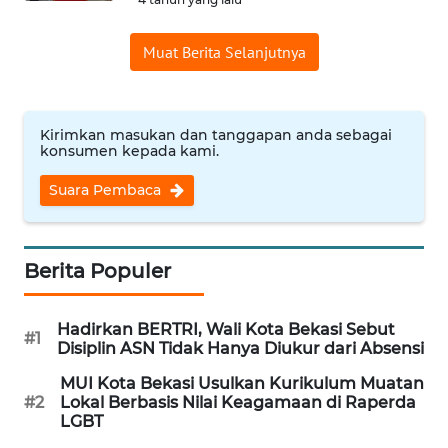
WN
Muat Berita Selanjutnya
INDRAMAYU
WN
Kirimkan masukan dan tanggapan anda sebagai
KUNINGAN
konsumen kepada kami.
Suara Pembaca
WN
MAJALENGKA
WN
Berita Populer
SUBANG
Hadirkan BERTRI, Wali Kota Bekasi Sebut
#1
WN
Disiplin ASN Tidak Hanya Diukur dari Absensi
SUKABUMI
MUI Kota Bekasi Usulkan Kurikulum Muatan
#2
Lokal Berbasis Nilai Keagamaan di Raperda
WN
LGBT
PURWAKARTA