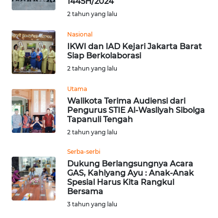
1445H/2024
2 tahun yang lalu
WN
Nasional
NUSANTARA
IKWI dan IAD Kejari Jakarta Barat
Siap Berkolaborasi
WN
2 tahun yang lalu
JOGJA
Utama
WN
Walikota Terima Audiensi dari
JATIM
Pengurus STIE Al-Wasliyah Sibolga
Tapanuli Tengah
2 tahun yang lalu
WN
BALI
Serba-serbi
Dukung Berlangsungnya Acara
WN
GAS, Kahiyang Ayu : Anak-Anak
KALBAR
Spesial Harus Kita Rangkul
Bersama
3 tahun yang lalu
WN
KALTENG