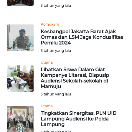
3 tahun yang lalu
WN
MALUKU
Polhukam
Kesbangpol Jakarta Barat Ajak
WN
Ormas dan LSM Jaga Kondusifitas
MALUT
Pemilu 2024
3 tahun yang lalu
WN
DAIRI
Utama
Libatkan Siswa Dalam Giat
Kampanye Literasi, Dispusip
WN
Audiensi Sekolah-sekolah di
DANAU
Mamuju
TOBA
3 tahun yang lalu
WN
Utama
NIAS
Tingkatkan Sinergitas, PLN UID
Lampung Audiensi ke Polda
Lampung
WN