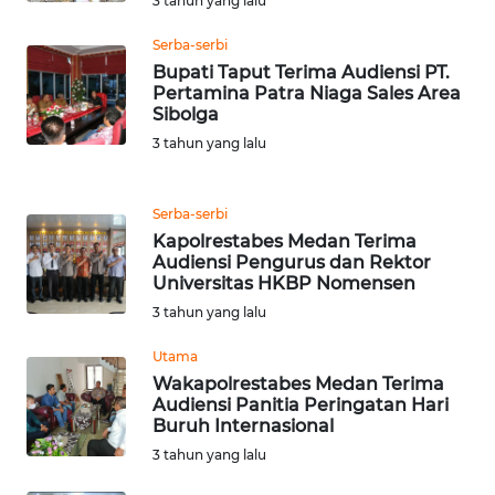
3 tahun yang lalu
LANGKAT
Serba-serbi
WN
Bupati Taput Terima Audiensi PT.
TAPANULI
Pertamina Patra Niaga Sales Area
SELATAN
Sibolga
3 tahun yang lalu
WN
TANJUNG
Serba-serbi
LESUNG
Kapolrestabes Medan Terima
Audiensi Pengurus dan Rektor
WN
Universitas HKBP Nomensen
KARO
3 tahun yang lalu
Utama
WN
SIMALUNGUN
Wakapolrestabes Medan Terima
Audiensi Panitia Peringatan Hari
Buruh Internasional
WN
3 tahun yang lalu
LABUHANBATU