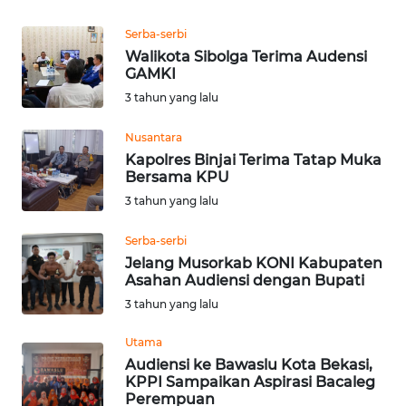
Serba-serbi
WN
Walikota Sibolga Terima Audensi
KALTARA
GAMKI
3 tahun yang lalu
WN
KALSEL
Nusantara
Kapolres Binjai Terima Tatap Muka
Bersama KPU
WN
KALTIM
3 tahun yang lalu
Serba-serbi
WN
Jelang Musorkab KONI Kabupaten
SULSEL
Asahan Audiensi dengan Bupati
3 tahun yang lalu
WN
GORONTALO
Utama
Audiensi ke Bawaslu Kota Bekasi,
WN
KPPI Sampaikan Aspirasi Bacaleg
SULUT
Perempuan