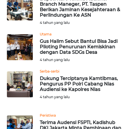
BEKASI
Branch Maneger, PT. Taspen
Berikan Jaminan Kesejahteraan &
Perlindungan Ke ASN
WN
4 tahun yang lalu
BOGOR
Utama
WN
Gus Halim Sebut Bantul Bisa Jadi
DEPOK
Piloting Penurunan Kemiskinan
dengan Data SDGs Desa
4 tahun yang lalu
WN
TAPANULI
Serba-serbi
UTARA
Dukung Terciptanya Kamtibmas,
Pengurus PP Polri Cabang Nias
WN
Audiensi ke Kapolres Nias
SAMOSIR
4 tahun yang lalu
WN
PADANG
Peristiwa
LAWAS
Terima Audensi FSPTI, Kadishub
DKI Jakarta Minta Pembinaan dan