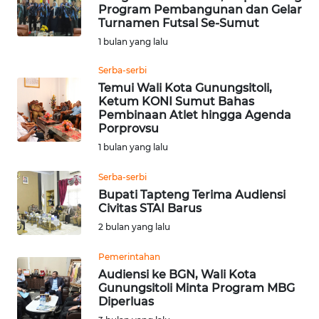
Program Pembangunan dan Gelar
Turnamen Futsal Se-Sumut
Informasi
1 bulan yang lalu
INDEKS
BERITA
Serba-serbi
Temui Wali Kota Gunungsitoli,
Ketum KONI Sumut Bahas
KONTAK
Pembinaan Atlet hingga Agenda
KAMI
Porprovsu
1 bulan yang lalu
INFO
IKLAN
Serba-serbi
Bupati Tapteng Terima Audiensi
Civitas STAI Barus
TENTANG
2 bulan yang lalu
KAMI
Pemerintahan
PEDOMAN
Audiensi ke BGN, Wali Kota
MEDIA
Gunungsitoli Minta Program MBG
SIBER
Diperluas