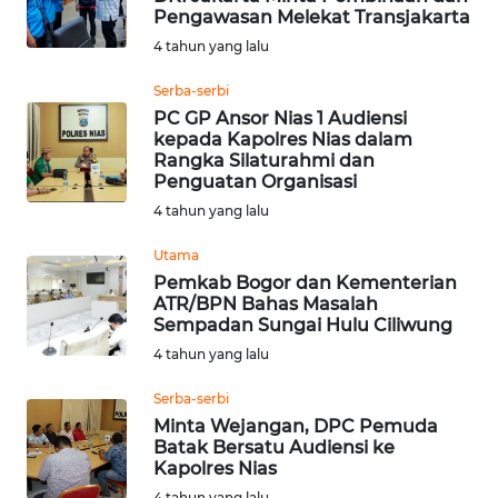
Pengawasan Melekat Transjakarta
WN
4 tahun yang lalu
SUMEDANG
Serba-serbi
WN
PC GP Ansor Nias 1 Audiensi
CIANJUR
kepada Kapolres Nias dalam
Rangka Silaturahmi dan
Penguatan Organisasi
WN
4 tahun yang lalu
KEPULAUAN
SERIBU
Utama
Pemkab Bogor dan Kementerian
WN
ATR/BPN Bahas Masalah
TANGERANG
Sempadan Sungai Hulu Ciliwung
4 tahun yang lalu
WN
Serba-serbi
BINJAI
Minta Wejangan, DPC Pemuda
Batak Bersatu Audiensi ke
WN
Kapolres Nias
CIREBON
4 tahun yang lalu