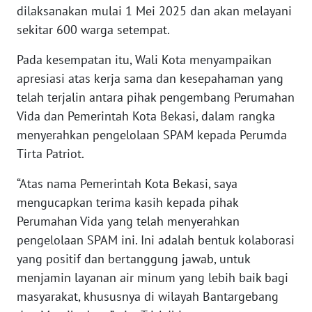
RIAU
dilaksanakan mulai 1 Mei 2025 dan akan melayani
sekitar 600 warga setempat.
WN
SERAMBI
Pada kesempatan itu, Wali Kota menyampaikan
apresiasi atas kerja sama dan kesepahaman yang
WN
telah terjalin antara pihak pengembang Perumahan
JAMBI
Vida dan Pemerintah Kota Bekasi, dalam rangka
menyerahkan pengelolaan SPAM kepada Perumda
WN
Tirta Patriot.
SULTRA
“Atas nama Pemerintah Kota Bekasi, saya
WN
mengucapkan terima kasih kepada pihak
NTB
Perumahan Vida yang telah menyerahkan
pengelolaan SPAM ini. Ini adalah bentuk kolaborasi
WN
yang positif dan bertanggung jawab, untuk
SULTENG
menjamin layanan air minum yang lebih baik bagi
masyarakat, khususnya di wilayah Bantargebang
WN