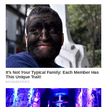
WAHANA
SPORT
WAHANA
UMKM
WAHANA
SELEB
WAHANA
PERSONA
WAHANA
OTOMOTIF
WAHANA
HEALTH