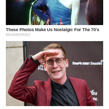
WN
SUMEDANG
WN
CIANJUR
WN
KEPULAUAN
SERIBU
WN
TANGERANG
WN
BINJAI
WN
CIREBON