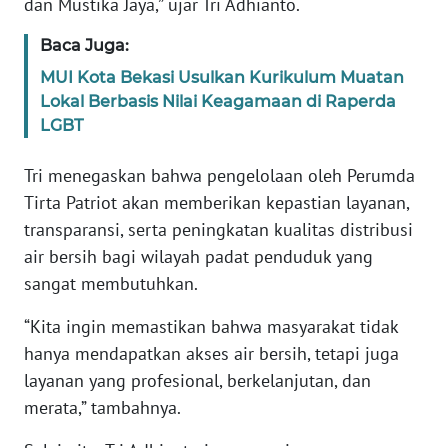
SULBAR
dan Mustika Jaya,” ujar Tri Adhianto.
Baca Juga:
WN
BABEL
MUI Kota Bekasi Usulkan Kurikulum Muatan
Lokal Berbasis Nilai Keagamaan di Raperda
LGBT
WN
SUMBAR
Tri menegaskan bahwa pengelolaan oleh Perumda
Tirta Patriot akan memberikan kepastian layanan,
WN
SUMSEL
transparansi, serta peningkatan kualitas distribusi
air bersih bagi wilayah padat penduduk yang
WN
sangat membutuhkan.
BENGKULU
“Kita ingin memastikan bahwa masyarakat tidak
WN
hanya mendapatkan akses air bersih, tetapi juga
LAMPUNG
layanan yang profesional, berkelanjutan, dan
merata,” tambahnya.
WN
JATENG