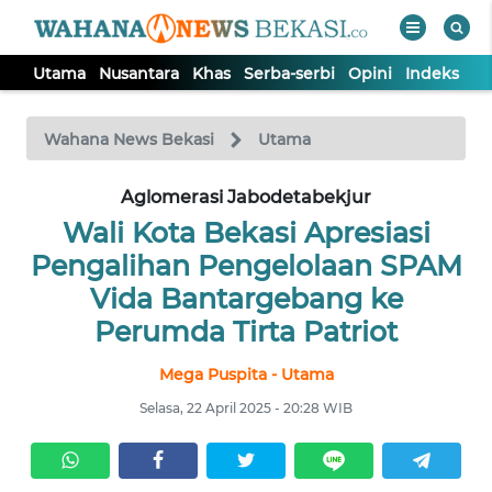
Utama
Nusantara
Khas
Serba-serbi
Opini
Indeks
WAHANA
Tutup
TV
Wahana News Bekasi
Utama
Aglomerasi Jabodetabekjur
UTAMA
Wali Kota Bekasi Apresiasi
NUSANTARA
Pengalihan Pengelolaan SPAM
Vida Bantargebang ke
KHAS
Perumda Tirta Patriot
Mega Puspita - Utama
SERBA-
SERBI
Selasa, 22 April 2025 - 20:28 WIB
OPINI