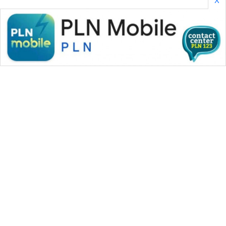
WAHANA MEDIA GROUP
|
|
|
WAHANA NEWS co
WAHANA TANI
WAHANA ADVOKAT
|
|
WAHANA INFRASTRUKTUR
WAHANA KONSUMEN
|
|
|
WAHANA LISTRIK
WAHANA TRAVEL
WAHANA TV