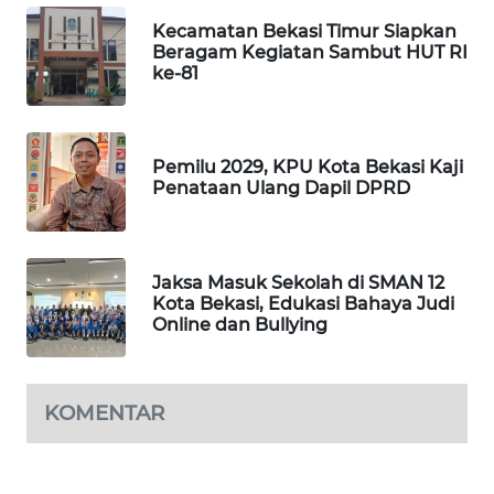
Kecamatan Bekasi Timur Siapkan
KARING
Beragam Kegiatan Sambut HUT RI
NEWS
ke-81
JURNAL
MARITIM
Pemilu 2029, KPU Kota Bekasi Kaji
Penataan Ulang Dapil DPRD
HUMBANG
NEWS
Jaksa Masuk Sekolah di SMAN 12
GARONGGANG
Kota Bekasi, Edukasi Bahaya Judi
NEWS
Online dan Bullying
FISUELRI
ID
KOMENTAR
ENERGI
NEWS