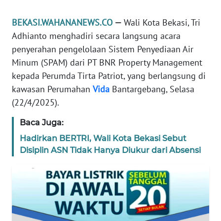
REDAKSI
BEKASI.WAHANANEWS.CO
—
Wali Kota Bekasi, Tri
Adhianto menghadiri secara langsung acara
KARIR
penyerahan pengelolaan Sistem Penyediaan Air
Minum (SPAM) dari PT BNR Property Management
DISCLAIMER
kepada Perumda Tirta Patriot, yang berlangsung di
Wahana
kawasan Perumahan
Vida
Bantargebang, Selasa
News
(22/4/2025).
Regional
Baca Juga:
WN
Hadirkan BERTRI, Wali Kota Bekasi Sebut
SUMUT
Disiplin ASN Tidak Hanya Diukur dari Absensi
WN
JAKARTA
WN
JABAR