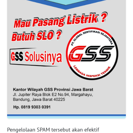
WN
BANTEN
WN
NTT
WN
KEPRI
WN
PAPUA
WN
PAPUA
BARAT
WN
Pengelolaan SPAM tersebut akan efektif