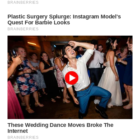
KONSUMEN
WAHANA
LISTRIK
WAHANA
TRAVEL
WAHANA
TV
WAHANANEWS
ID
WAHANANEWS
CO ID
WAHANANEWS
NET