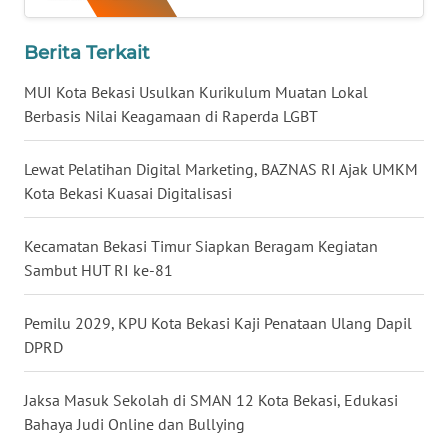
LANGKAT
Berita Terkait
WN
TAPANULI
MUI Kota Bekasi Usulkan Kurikulum Muatan Lokal
SELATAN
Berbasis Nilai Keagamaan di Raperda LGBT
WN
Lewat Pelatihan Digital Marketing, BAZNAS RI Ajak UMKM
TANJUNG
Kota Bekasi Kuasai Digitalisasi
LESUNG
Kecamatan Bekasi Timur Siapkan Beragam Kegiatan
WN
Sambut HUT RI ke-81
KARO
Pemilu 2029, KPU Kota Bekasi Kaji Penataan Ulang Dapil
WN
SIMALUNGUN
DPRD
WN
Jaksa Masuk Sekolah di SMAN 12 Kota Bekasi, Edukasi
LABUHANBATU
Bahaya Judi Online dan Bullying