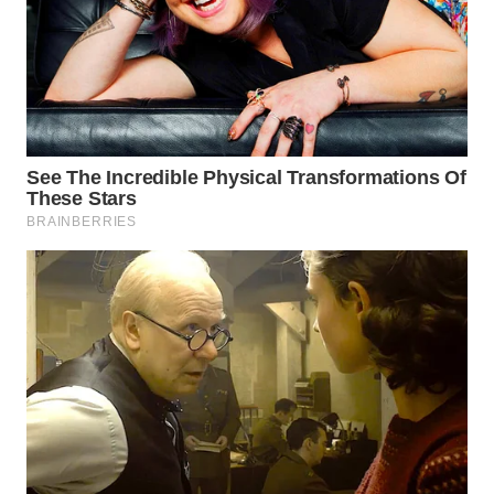
SURABAYA
WN
NATUNA
WN
BINTAN
WN
MANDALIKA
WN
LIKUPANG
WN
LABUANBAJO
WN
BORNEO