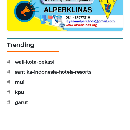
SONYA
ASA
NEWS
Trending
#
wali-kota-bekasi
#
santika-indonesia-hotels-resorts
#
mui
#
kpu
#
garut