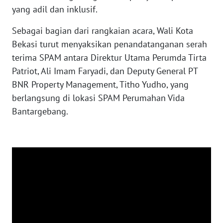
yang adil dan inklusif.
WN
Sebagai bagian dari rangkaian acara, Wali Kota
KALTARA
Bekasi turut menyaksikan penandatanganan serah
terima SPAM antara Direktur Utama Perumda Tirta
WN
Patriot, Ali Imam Faryadi, dan Deputy General PT
KALSEL
BNR Property Management, Titho Yudho, yang
berlangsung di lokasi SPAM Perumahan Vida
WN
KALTIM
Bantargebang.
WN
SULSEL
WN
GORONTALO
WN
SULUT