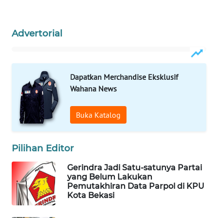
PORTAL
Advertorial
KONSUMEN
FORWAMKI
Dapatkan Merchandise Eksklusif
ALPERKLINAS
Wahana News
FORJASIDA
Buka Katalog
TAMBANG
NEWS
Pilihan Editor
Gerindra Jadi Satu-satunya Partai
SITUNGIR
yang Belum Lakukan
NEWS
Pemutakhiran Data Parpol di KPU
Kota Bekasi
SIDIKALANG