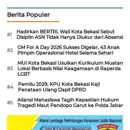
CILEUNGSI
Berita Populer
NEWS
BERKAT
Hadirkan BERTRI, Wali Kota Bekasi Sebut
#1
Disiplin ASN Tidak Hanya Diukur dari Absensi
NEWS
GM For A Day 2026 Sukses Digelar, 43 Anak
#2
BERAMPU
Pimpin Operasional Hotel Selama Sehari
NEWS
MUI Kota Bekasi Usulkan Kurikulum Muatan
#3
Lokal Berbasis Nilai Keagamaan di Raperda
LGBT
ANUGERAH
NEWS
Pemilu 2029, KPU Kota Bekasi Kaji
#4
Penataan Ulang Dapil DPRD
AKHLAK
Aliansi Mahasiswa Tagih Kepastian Hukum
ID
#5
Tragedi Maut Pendopo Garut ke Polda Jabar
PERAPKI
NEWS