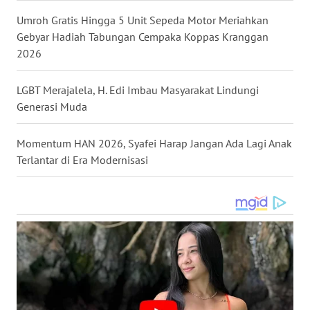
WN
Umroh Gratis Hingga 5 Unit Sepeda Motor Meriahkan
TAPANULI
Gebyar Hadiah Tabungan Cempaka Koppas Kranggan
TENGAH
2026
WN DELI
LGBT Merajalela, H. Edi Imbau Masyarakat Lindungi
SERDANG
Generasi Muda
WN
Momentum HAN 2026, Syafei Harap Jangan Ada Lagi Anak
TEBING
Terlantar di Era Modernisasi
TINGGI
WN
PAKPAK
WN
KARAWANG
WN