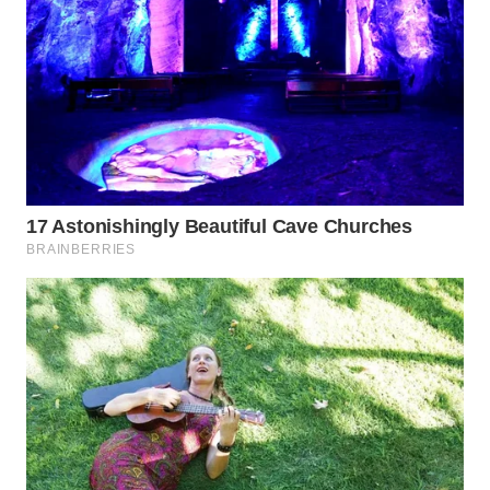
WAHANA
DESA
WISATA
LAPAK
WAHANA
Wahana
Network
KONSUMEN
LISTRIK
MASYARAKAT
KELISTRIKAN
WALINKI