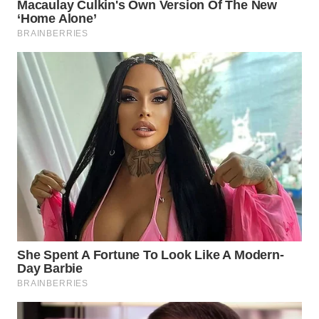
WN
INDRAMAYU
WN
KUNINGAN
WN
MAJALENGKA
WN
SUBANG
WN
SUKABUMI
WN
PURWAKARTA