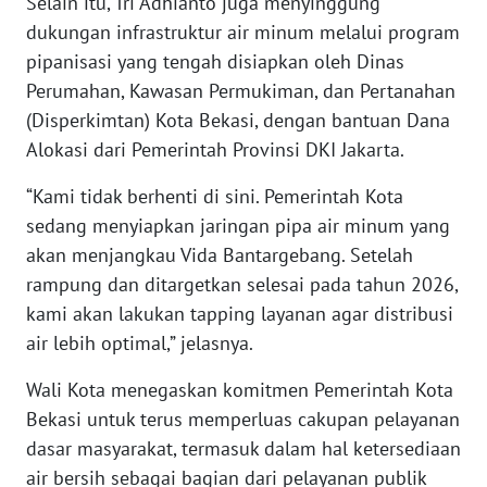
Selain itu, Tri Adhianto juga menyinggung
dukungan infrastruktur air minum melalui program
WN
pipanisasi yang tengah disiapkan oleh Dinas
NUSANTARA
Perumahan, Kawasan Permukiman, dan Pertanahan
(Disperkimtan) Kota Bekasi, dengan bantuan Dana
WN
Alokasi dari Pemerintah Provinsi DKI Jakarta.
JOGJA
“Kami tidak berhenti di sini. Pemerintah Kota
WN
sedang menyiapkan jaringan pipa air minum yang
JATIM
akan menjangkau Vida Bantargebang. Setelah
rampung dan ditargetkan selesai pada tahun 2026,
WN
kami akan lakukan tapping layanan agar distribusi
BALI
air lebih optimal,” jelasnya.
WN
Wali Kota menegaskan komitmen Pemerintah Kota
KALBAR
Bekasi untuk terus memperluas cakupan pelayanan
dasar masyarakat, termasuk dalam hal ketersediaan
WN
air bersih sebagai bagian dari pelayanan publik
KALTENG