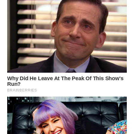
WN
PRIANGAN
TIMUR
WN
SEMARANG
WN
SOLO
WN
BOROBUDUR
WN
MADURA
WN