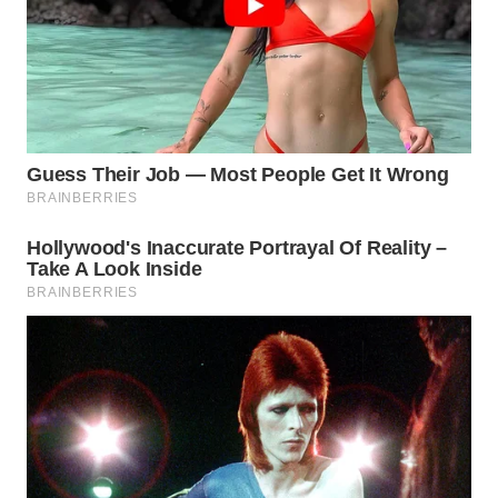
BEKASI
WN
BOGOR
WN
DEPOK
WN
TAPANULI
UTARA
WN
SAMOSIR
WN
PADANG
LAWAS