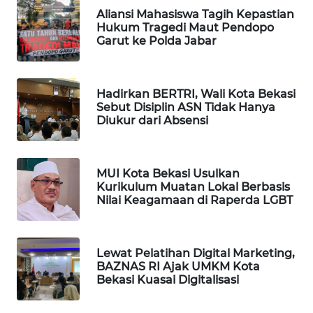
NEWS
Aliansi Mahasiswa Tagih Kepastian
Hukum Tragedi Maut Pendopo
SIBARAGAS
Garut ke Polda Jabar
NEWS
METRO
Hadirkan BERTRI, Wali Kota Bekasi
SIANTAR
Sebut Disiplin ASN Tidak Hanya
NEWS
Diukur dari Absensi
METRO
MEDAN
MUI Kota Bekasi Usulkan
NEWS
Kurikulum Muatan Lokal Berbasis
Nilai Keagamaan di Raperda LGBT
METRO
JAKARTA
NEWS
Lewat Pelatihan Digital Marketing,
BAZNAS RI Ajak UMKM Kota
Bekasi Kuasai Digitalisasi
KRT
NEWS