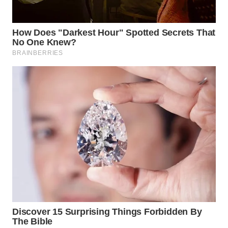
Wahana
Media
Group
WAHANA
NEWS
WAHANA
TANI
WAHANA
ADVOKAT
WAHANA
INFRASTRUKTUR
WAHANA