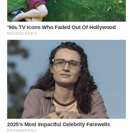
ID
MAWAKA
ID
MARTABAT
NET
PLN
WATCH
MKLI
LPKKI
LKKI
KOPEKLIN