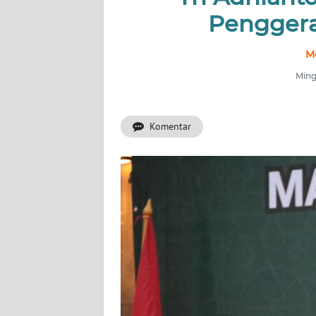
Pengger
INDEKS
BERITA
M
Ming
KONTAK
KAMI
Komentar
INFO
IKLAN
TENTANG
KAMI
PEDOMAN
MEDIA
SIBER
REDAKSI