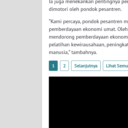
Ia juga menekankan pentingnya p
WN
dimotori oleh pondok pesantren.
NUSANTARA
“Kami percaya, pondok pesantren m
WN
pemberdayaan ekonomi umat. Oleh k
JOGJA
mendorong pemberdayaan ekonomi d
pelatihan kewirausahaan, peningk
WN
manusia,” tambahnya.
JATIM
1
2
Selanjutnya
Lihat Sem
WN
BALI
WN
KALBAR
WN
KALTENG