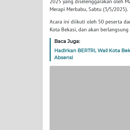
2025 yang diselenggarakan oleh Maj
WN
BANTEN
Merapi Merbabu, Sabtu (3/5/2025).
Acara ini diikuti oleh 50 peserta 
WN
Kota Bekasi, dan akan berlangsung
NTT
Baca Juga:
WN
Hadirkan BERTRI, Wali Kota Bek
KEPRI
Absensi
WN
PAPUA
WN
PAPUA
BARAT
WN
RIAU