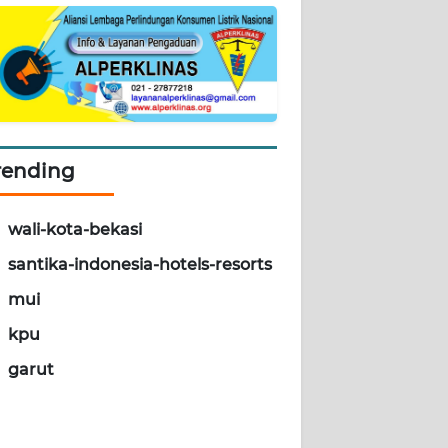
rending
wali-kota-bekasi
santika-indonesia-hotels-resorts
mui
kpu
garut