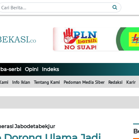
ba-serbi
Opini
Indeks
Kami
Info Iklan
Tentang Kami
Pedoman Media Siber
Redaksi
Karir
erasi Jabodetabekjur
B
o Dorong Ulama Jadi