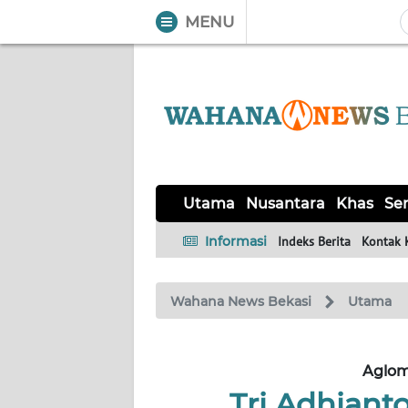
MENU
WAHANA
Tutup
TV
UTAMA
NUSANTARA
Utama
Nusantara
Khas
Ser
KHAS
Informasi
Indeks Berita
Kontak 
SERBA-
Wahana News Bekasi
Utama
SERBI
OPINI
Aglom
Tri Adhiant
Informasi