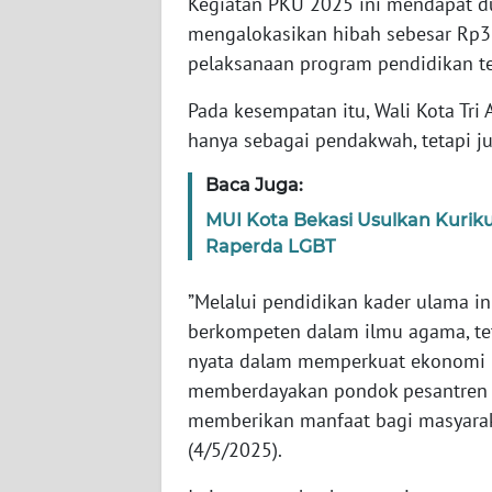
Kegiatan PKU 2025 ini mendapat d
WN
mengalokasikan hibah sebesar Rp3
BABEL
pelaksanaan program pendidikan te
WN
Pada kesempatan itu, Wali Kota Tr
SUMBAR
hanya sebagai pendakwah, tetapi j
Baca Juga:
WN
SUMSEL
MUI Kota Bekasi Usulkan Kurik
Raperda LGBT
WN
BENGKULU
”Melalui pendidikan kader ulama in
berkompeten dalam ilmu agama, te
WN
nyata dalam memperkuat ekonomi u
LAMPUNG
memberdayakan pondok pesantren s
memberikan manfaat bagi masyarakat
WN
(4/5/2025).
JATENG