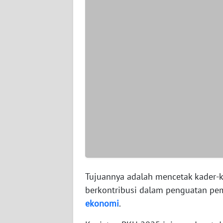
WN
SERAMBI
WN
JAMBI
WN
SULTRA
WN
NTB
WN
SULTENG
Tujuannya adalah mencetak kader-
berkontribusi dalam penguatan pe
WN
ekonomi
.
SULBAR