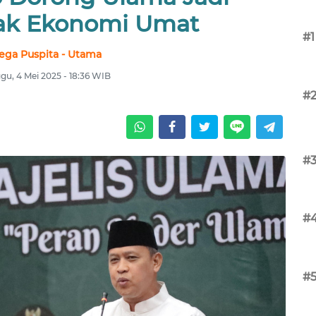
ak Ekonomi Umat
#1
ega Puspita - Utama
gu, 4 Mei 2025 - 18:36 WIB
#
#
#
#