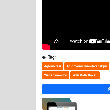
WN
KALTARA
WN
KALSEL
WN
KALTIM
Tag:
WN
SULSEL
Aglomerasi
Aglomerasi Jabodetabekjur
Wahananewsco
Wali Kota Bekasi
WN
GORONTALO
WN
SULUT