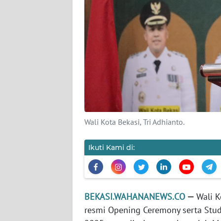
KARIR
DISCLAIMER
Wahana
News
Regional
WN
Wali Kota Bekasi, Tri Adhianto.
SUMUT
Ikuti Kami di:
WN
JAKARTA
WN
BEKASI.WAHANANEWS.CO
—
Wali K
JABAR
resmi Opening Ceremony serta Stu