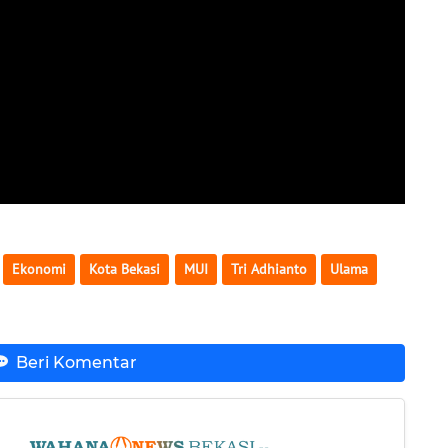
Ekonomi
Kota Bekasi
MUI
Tri Adhianto
Ulama
Beri Komentar