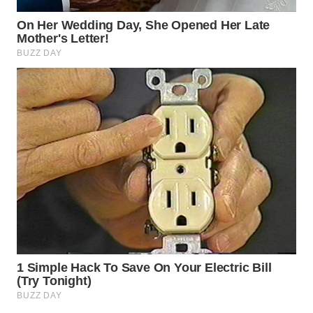
WN
INDRAMAYU
WN
KUNINGAN
WN
MAJALENGKA
WN
SUBANG
WN
SUKABUMI
WN
PURWAKARTA