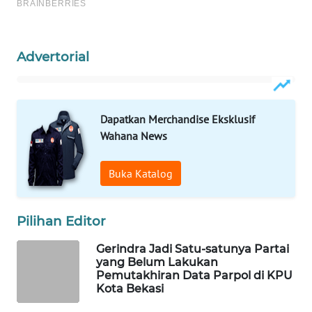
WAHANA
DESA
Advertorial
WISATA
LAPAK
WAHANA
Dapatkan Merchandise Eksklusif
Wahana News
Wahana
Network
Buka Katalog
KONSUMEN
LISTRIK
Pilihan Editor
Gerindra Jadi Satu-satunya Partai
MASYARAKAT
yang Belum Lakukan
KELISTRIKAN
Pemutakhiran Data Parpol di KPU
Kota Bekasi
WALINKI