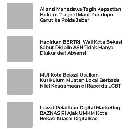
ID
Aliansi Mahasiswa Tagih Kepastian
Hukum Tragedi Maut Pendopo
MAWAKA
Garut ke Polda Jabar
ID
MARTABAT
Hadirkan BERTRI, Wali Kota Bekasi
NET
Sebut Disiplin ASN Tidak Hanya
Diukur dari Absensi
PLN
WATCH
MUI Kota Bekasi Usulkan
Kurikulum Muatan Lokal Berbasis
MKLI
Nilai Keagamaan di Raperda LGBT
LPKKI
Lewat Pelatihan Digital Marketing,
LKKI
BAZNAS RI Ajak UMKM Kota
Bekasi Kuasai Digitalisasi
KOPEKLIN