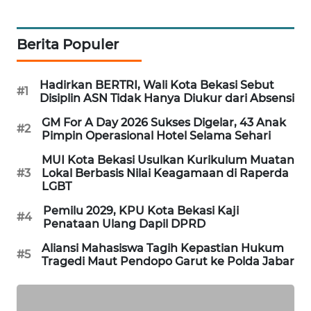
NEWS
SIBARAGAS
Berita Populer
NEWS
Hadirkan BERTRI, Wali Kota Bekasi Sebut
METRO
#1
Disiplin ASN Tidak Hanya Diukur dari Absensi
SIANTAR
NEWS
GM For A Day 2026 Sukses Digelar, 43 Anak
#2
Pimpin Operasional Hotel Selama Sehari
METRO
MUI Kota Bekasi Usulkan Kurikulum Muatan
MEDAN
#3
Lokal Berbasis Nilai Keagamaan di Raperda
NEWS
LGBT
Pemilu 2029, KPU Kota Bekasi Kaji
#4
METRO
Penataan Ulang Dapil DPRD
JAKARTA
Aliansi Mahasiswa Tagih Kepastian Hukum
NEWS
#5
Tragedi Maut Pendopo Garut ke Polda Jabar
KRT
NEWS