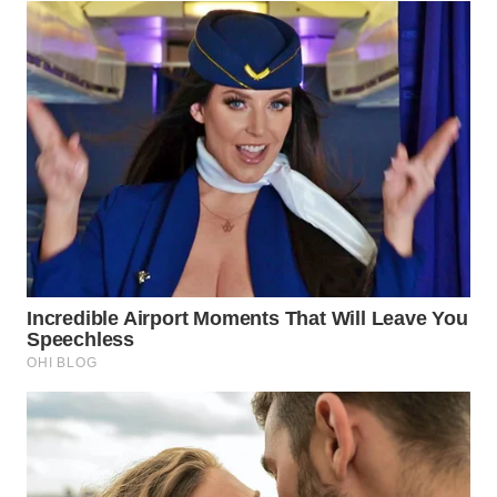
WN
PRIANGAN
TIMUR
WN
SEMARANG
WN
SOLO
WN
BOROBUDUR
WN
MADURA
WN