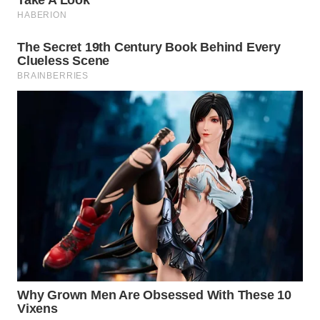
WAHANA
SPORT
WAHANA
UMKM
WAHANA
SELEB
WAHANA
PERSONA
WAHANA
OTOMOTIF
WAHANA
HEALTH