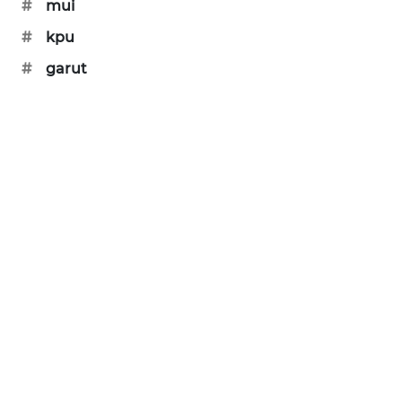
#
mui
CILEUNGSI
#
kpu
NEWS
#
garut
BERKAT
NEWS
BERAMPU
NEWS
ANUGERAH
NEWS
AKHLAK
ID
PERAPKI
NEWS