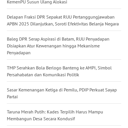
KemenPU Susun Ulang Alokasi
WN
Delapan Fraksi DPR Sepakat RUU Pertanggungjawaban
MALUKU
APBN 2025 Dilanjutkan, Soroti Efektivitas Belanja Negara
WN
Baleg DPR Serap Aspirasi di Batam, RUU Penyadapan
MALUT
Disiapkan Atur Kewenangan hingga Mekanisme
Penyadapan
WN
DAIRI
TMP Serahkan Bola Berlogo Banteng ke AMPI, Simbol
Persahabatan dan Komunikasi Politik
WN
DANAU
TOBA
Sasar Kemenangan Ketiga di Pemilu, PDIP Perkuat Sayap
Partai
WN
NIAS
Taruna Merah Putih: Kades Terpilih Harus Mampu
Membangun Desa Secara Kondusif
WN