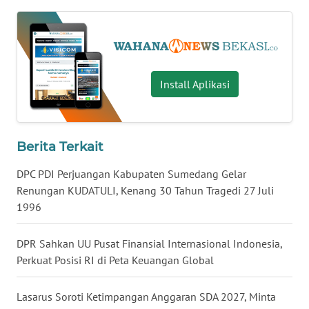
WN
KALTARA
WN
Install Aplikasi
KALSEL
WN
Berita Terkait
KALTIM
DPC PDI Perjuangan Kabupaten Sumedang Gelar
WN
Renungan KUDATULI, Kenang 30 Tahun Tragedi 27 Juli
SULSEL
1996
WN
DPR Sahkan UU Pusat Finansial Internasional Indonesia,
GORONTALO
Perkuat Posisi RI di Peta Keuangan Global
WN
Lasarus Soroti Ketimpangan Anggaran SDA 2027, Minta
SULUT