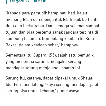
SULBAR
Tragedi 27 Juli 1996
"Kepada para pemudik harap hati-hati, kalau
WN
BABEL
memang lelah dan mengantuk lebih baik berhenti
dulu dan beristirahat. Dan semoga selamat sampai
WN
tujuan dan bisa bertemu sanak saudara tercinta di
SUMBAR
kampung halaman. Dan pulang kembali ke Kota
Bekasi dalam keadaan sehat," harapnya.
WN
SUMSEL
Sementara itu, Supardi (53), salah satu pemudik
yang menerima sarung, mengaku senang
WN
mendapat sarung menjelang Lebaran ini.
BENGKULU
Sarung itu, katanya, dapat dipakai untuk Shalat
WN
Idul Fitri mendatang. "Saya senang mendapat jatah
LAMPUNG
sarung bisa untuk Lebaran," pungkasnya.
WN
JATENG