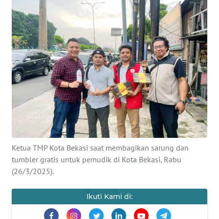
Informasi
INDEKS
BERITA
KONTAK
KAMI
INFO
IKLAN
TENTANG
Ketua TMP Kota Bekasi saat membagikan sarung dan
KAMI
tumbler gratis untuk pemudik di Kota Bekasi, Rabu
(26/3/2025).
PEDOMAN
MEDIA
Ikuti Kami di:
SIBER