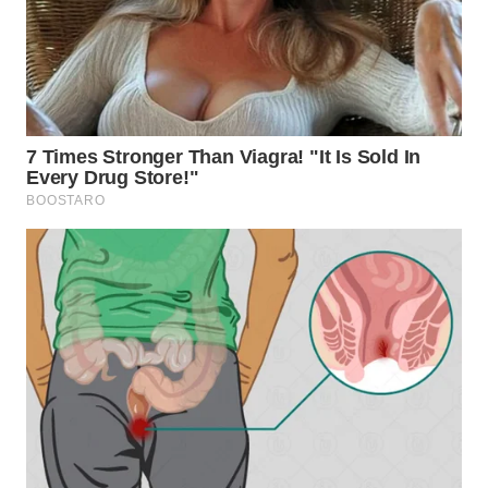
BEKASI
WN
BOGOR
WN
DEPOK
WN
TAPANULI
UTARA
WN
SAMOSIR
WN
PADANG
LAWAS