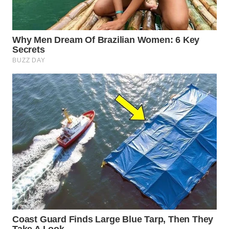
KONSUMEN
WAHANA
LISTRIK
WAHANA
TRAVEL
WAHANA
TV
WAHANANEWS
ID
WAHANANEWS
CO ID
WAHANANEWS
NET