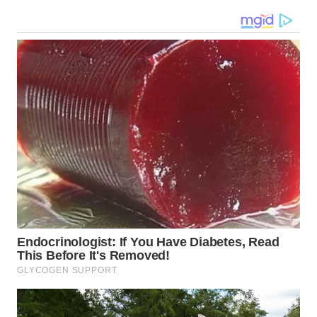
LANGKAT
WN
TAPANULI
SELATAN
WN
TANJUNG
LESUNG
WN
KARO
WN
SIMALUNGUN
WN
LABUHANBATU