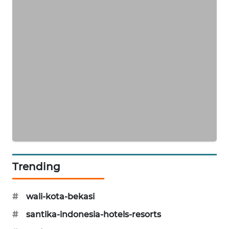
KARING
NEWS
JURNAL
MARITIM
HUMBANG
NEWS
GARONGGANG
NEWS
Trending
FISUELRI
ID
#
wali-kota-bekasi
ENERGI
#
santika-indonesia-hotels-resorts
NEWS