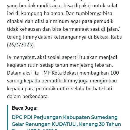
RIAU
yang hendak mudik agar bisa dipakai untuk solat
ied di kampung halaman. Dan tumblernya bisa
WN
dipakai dan diisi air minum agar pasa pemudik
SERAMBI
tidak kehausan dan bisa bermanfaat saat di jalan,"
terang Jimmy dalam keterangannya di Bekasi, Rabu
WN
(26/3/2025).
JAMBI
Ia menyebut, aksi sosial seperti itu akan menjadi
WN
kegiatan rutin setiap tahun menjelang lebaran.
SULTRA
Dalam aksi itu TMP Kota Bekasi membagikan 100
sarung kepada pemudik. Jimmy juga mengimbau
WN
NTB
kepada para pemudik untuk selalu berhati-hati
dalam berkendara.
WN
Baca Juga:
SULTENG
DPC PDI Perjuangan Kabupaten Sumedang
Gelar Renungan KUDATULI, Kenang 30 Tahun
WN