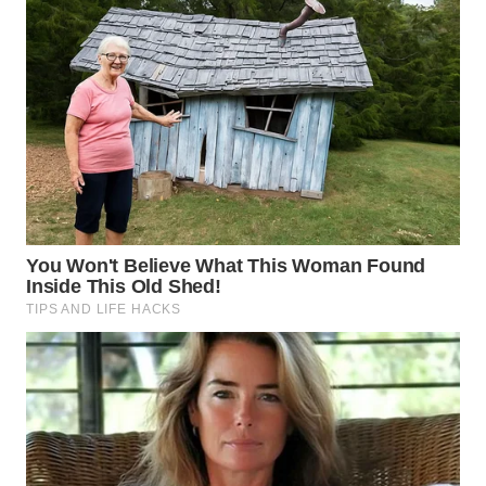
WN
TAPANULI
TENGAH
WN DELI
SERDANG
WN
TEBING
TINGGI
WN
PAKPAK
WN
KARAWANG
WN