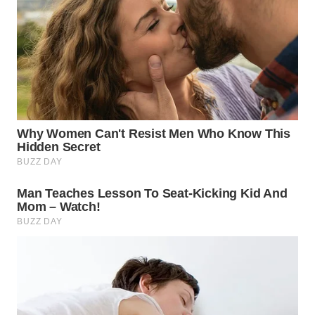
SURABAYA
WN
NATUNA
WN
BINTAN
WN
MANDALIKA
WN
LIKUPANG
WN
LABUANBAJO
WN
BORNEO