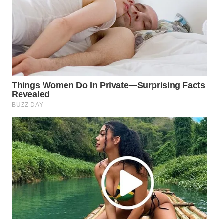
Wahana
Media
Group
WAHANA
NEWS
WAHANA
TANI
WAHANA
ADVOKAT
WAHANA
INFRASTRUKTUR
WAHANA