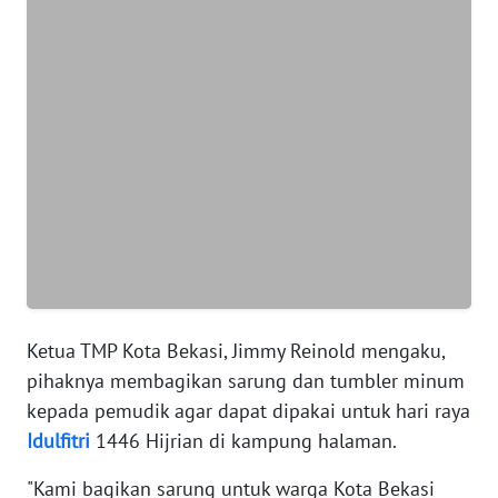
WN
BANTEN
WN
NTT
WN
KEPRI
WN
PAPUA
Ketua TMP Kota Bekasi, Jimmy Reinold mengaku,
WN
pihaknya membagikan sarung dan tumbler minum
PAPUA
kepada pemudik agar dapat dipakai untuk hari raya
BARAT
Idulfitri
1446 Hijrian di kampung halaman.
WN
"Kami bagikan sarung untuk warga Kota Bekasi