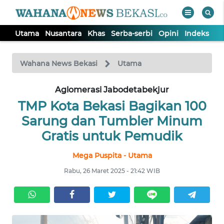
Utama
Nusantara
Khas
Serba-serbi
Opini
Indeks
WAHANA
Tutup
TV
Wahana News Bekasi
Utama
Aglomerasi Jabodetabekjur
UTAMA
TMP Kota Bekasi Bagikan 100
NUSANTARA
Sarung dan Tumbler Minum
Gratis untuk Pemudik
KHAS
Mega Puspita - Utama
Rabu, 26 Maret 2025 - 21:42 WIB
SERBA-
SERBI
OPINI