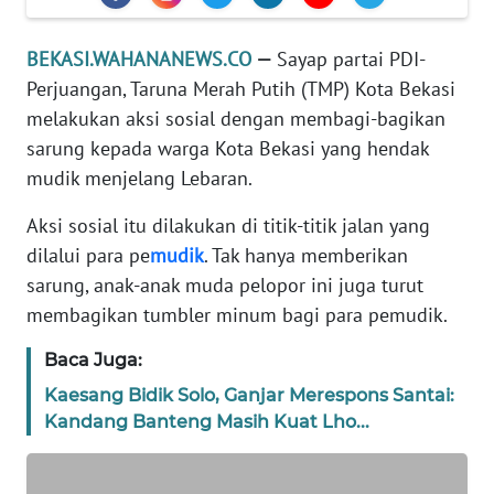
REDAKSI
BEKASI.WAHANANEWS.CO
—
Sayap partai PDI-
KARIR
Perjuangan, Taruna Merah Putih (TMP) Kota Bekasi
melakukan aksi sosial dengan membagi-bagikan
DISCLAIMER
sarung kepada warga Kota Bekasi yang hendak
mudik menjelang Lebaran.
Wahana
News
Aksi sosial itu dilakukan di titik-titik jalan yang
Regional
dilalui para pe
mudik
. Tak hanya memberikan
sarung, anak-anak muda pelopor ini juga turut
WN
membagikan tumbler minum bagi para pemudik.
SUMUT
Baca Juga:
WN
Kaesang Bidik Solo, Ganjar Merespons Santai:
JAKARTA
Kandang Banteng Masih Kuat Lho...
WN
JABAR