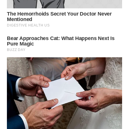
WN
SUMEDANG
WN
CIANJUR
WN
KEPULAUAN
SERIBU
WN
TANGERANG
WN
BINJAI
WN
CIREBON