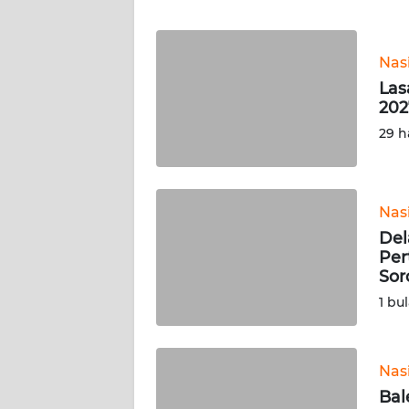
WN
BANTEN
Nas
WN
Las
NTT
202
29 h
WN
KEPRI
WN
Nas
PAPUA
Del
Per
Sor
WN
PAPUA
1 bu
BARAT
WN
Nas
RIAU
Bal