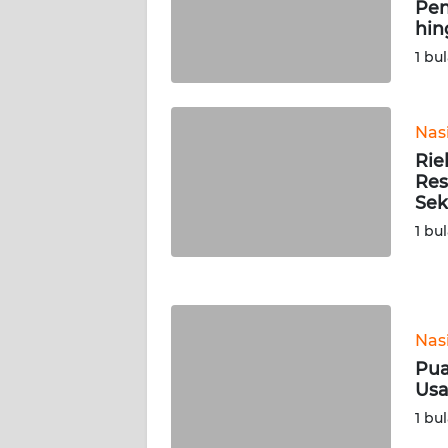
Pen
WN
hin
SERAMBI
1 bu
WN
JAMBI
Nas
Rie
WN
Res
SULTRA
Sek
1 bu
WN
NTB
WN
Nas
SULTENG
Pua
Usa
WN
SULBAR
1 bu