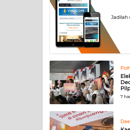
INDEKS
Jadilah
BERITA
KONTAK
KAMI
INFO
IKLAN
Pol
Ele
TENTANG
Ded
KAMI
Pil
7 ha
PEDOMAN
MEDIA
SIBER
Dae
REDAKSI
Kae