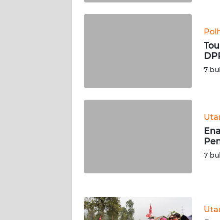
WN
KALTARA
Pol
WN
Tou
KALSEL
DPR
7 bu
WN
KALTIM
WN
Ut
SULSEL
Ena
Pen
WN
7 bu
GORONTALO
WN
SULUT
Ut