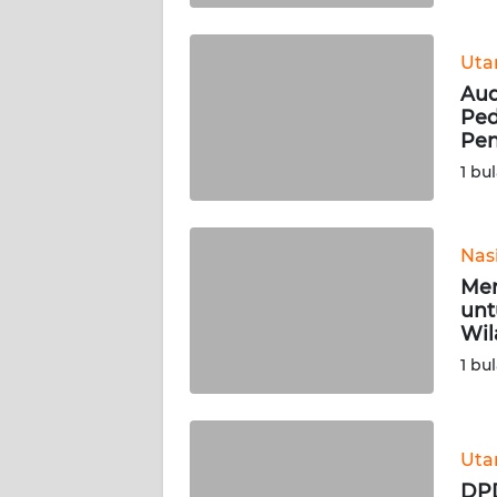
WN
BABEL
Ut
Aud
WN
Ped
SUMBAR
Pen
1 bu
WN
SUMSEL
Nas
WN
Mer
BENGKULU
unt
Wil
WN
1 bu
LAMPUNG
WN
JATENG
Ut
DPD