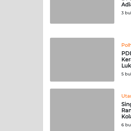
Adi
WN
NUSANTARA
3 bu
WN
JOGJA
Pol
WN
PDI
JATIM
Ker
Lu
WN
5 bu
BALI
WN
Ut
KALBAR
Sin
Ram
WN
Kol
KALTENG
6 bu