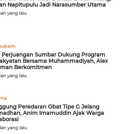
an Napitupulu Jadi Narasumber Utama
lan yang lalu
hukam
 Perjuangan Sumbar Dukung Program
akyatan Bersama Muhammadiyah, Alex
kman Berkomitmen
lan yang lalu
ama
ggung Peredaran Obat Tipe G Jelang
adhan, Anim Imamuddin Ajak Warga
aborasi
lan yang lalu