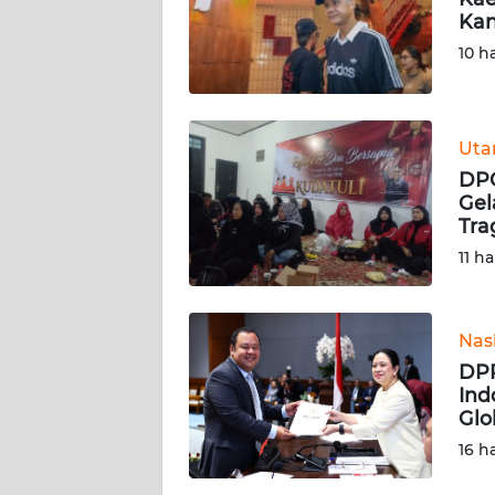
Kan
KARIR
10 h
DISCLAIMER
Ut
Wahana
DPC
News
Regional
Gel
Tra
11 ha
WN
SUMUT
Nas
WN
JAKARTA
DPR
Ind
Glo
WN
JABAR
16 h