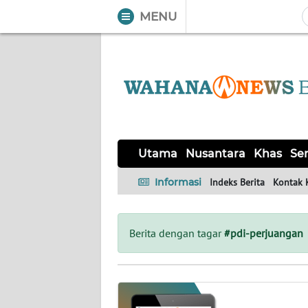
MENU
WAHANA
Tutup
TV
UTAMA
NUSANTARA
Utama
Nusantara
Khas
Ser
KHAS
Informasi
Indeks Berita
Kontak 
SERBA-
SERBI
Berita dengan tagar
#pdi-perjuangan
OPINI
Informasi