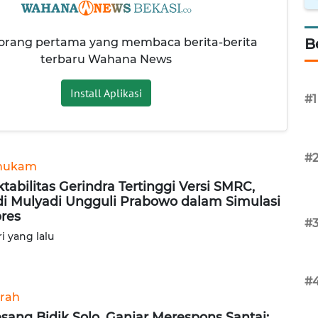
 orang pertama yang membaca berita-berita
B
terbaru Wahana News
Install Aplikasi
#1
#
hukam
ktabilitas Gerindra Tertinggi Versi SMRC,
i Mulyadi Ungguli Prabowo dalam Simulasi
pres
#
ri yang lalu
#
rah
sang Bidik Solo, Ganjar Merespons Santai: