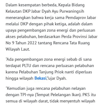
Dalam kesempatan berbeda, Kepala Bidang
Kelautan DKP Jabar Dyah Ayu Purwaningsih
WN
KALTARA
menerangkan bahwa kerja sama Pemdaprov Jabar
melalui DKP dengan pihak ketiga, adalah dalam
WN
upaya pengembangan zona energi dan perluasan
KALSEL
akses pelabuhan, berdasarkan Perda Provinsi Jabar
No 9 Tahun 2022 tantang Rencana Tata Ruang
WN
Wilayah Laut.
KALTIM
"Ada pengembangan zona energi sebab di sana
WN
terdapat PLTU dan rencana perluasan pelabuhan
SULSEL
karena Pelabuhan Tanjung Priok nanti diperluas
hingga wilayah
Bekasi
,”ujar Dyah.
WN
GORONTALO
"Kemudian juga rencana pelabuhan nelayan
dengan TPI-nya (Tempat Pelelangan Ikan). PKS itu
WN
semua di wilayah darat, tidak menyentuh wilayah
SULUT