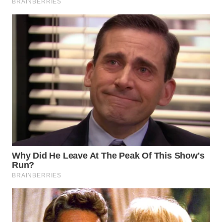
WN
PRIANGAN
TIMUR
WN
SEMARANG
WN
SOLO
WN
BOROBUDUR
WN
MADURA
WN