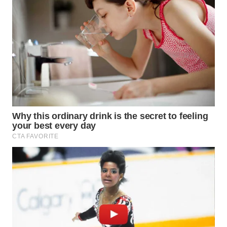
ID
MAWAKA
ID
MARTABAT
NET
PLN
WATCH
MKLI
LPKKI
LKKI
KOPEKLIN