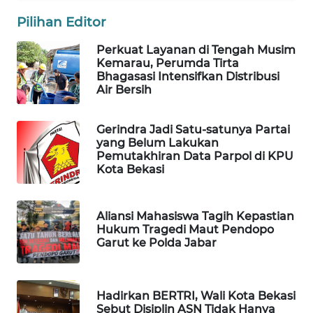
NEWS
Pilihan Editor
SIBARAGAS
Perkuat Layanan di Tengah Musim
NEWS
Kemarau, Perumda Tirta
Bhagasasi Intensifkan Distribusi
METRO
Air Bersih
SIANTAR
NEWS
Gerindra Jadi Satu-satunya Partai
yang Belum Lakukan
METRO
Pemutakhiran Data Parpol di KPU
Kota Bekasi
MEDAN
NEWS
Aliansi Mahasiswa Tagih Kepastian
METRO
Hukum Tragedi Maut Pendopo
JAKARTA
Garut ke Polda Jabar
NEWS
KRT
Hadirkan BERTRI, Wali Kota Bekasi
NEWS
Sebut Disiplin ASN Tidak Hanya