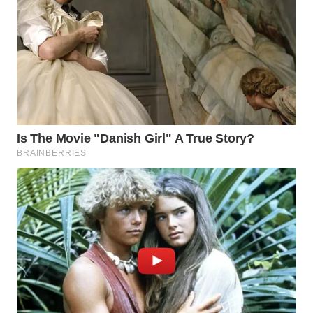
WN
SUMEDANG
WN
CIANJUR
WN
KEPULAUAN
SERIBU
WN
TANGERANG
WN
BINJAI
WN
CIREBON