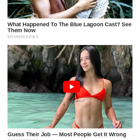
WN
INDRAMAYU
WN
KUNINGAN
WN
MAJALENGKA
WN
SUBANG
WN
SUKABUMI
WN
PURWAKARTA