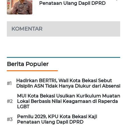
Penataan Ulang Dapil DPRD
CILEUNGSI
NEWS
KOMENTAR
BERKAT
NEWS
BERAMPU
NEWS
Berita Populer
ANUGERAH
NEWS
Hadirkan BERTRI, Wali Kota Bekasi Sebut
#1
Disiplin ASN Tidak Hanya Diukur dari Absensi
AKHLAK
MUI Kota Bekasi Usulkan Kurikulum Muatan
ID
#2
Lokal Berbasis Nilai Keagamaan di Raperda
LGBT
PERAPKI
Pemilu 2029, KPU Kota Bekasi Kaji
#3
NEWS
Penataan Ulang Dapil DPRD