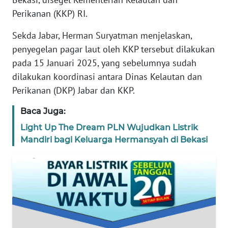
REDAKSI
Perikanan (KKP) RI.
Sekda Jabar, Herman Suryatman menjelaskan,
KARIR
penyegelan pagar laut oleh KKP tersebut dilakukan
pada 15 Januari 2025, yang sebelumnya sudah
DISCLAIMER
dilakukan koordinasi antara Dinas Kelautan dan
Perikanan (DKP) Jabar dan KKP.
Wahana
News
Regional
Baca Juga:
Light Up The Dream PLN Wujudkan Listrik
WN
Mandiri bagi Keluarga Hermansyah di Bekasi
SUMUT
WN
JAKARTA
WN
JABAR