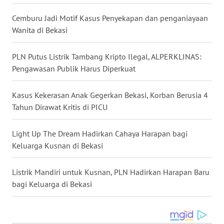
WN
Cemburu Jadi Motif Kasus Penyekapan dan penganiayaan
TAPANULI
Wanita di Bekasi
TENGAH
PLN Putus Listrik Tambang Kripto Ilegal, ALPERKLINAS:
WN DELI
Pengawasan Publik Harus Diperkuat
SERDANG
Kasus Kekerasan Anak Gegerkan Bekasi, Korban Berusia 4
WN
Tahun Dirawat Kritis di PICU
TEBING
TINGGI
Light Up The Dream Hadirkan Cahaya Harapan bagi
WN
Keluarga Kusnan di Bekasi
PAKPAK
Listrik Mandiri untuk Kusnan, PLN Hadirkan Harapan Baru
WN
bagi Keluarga di Bekasi
KARAWANG
WN