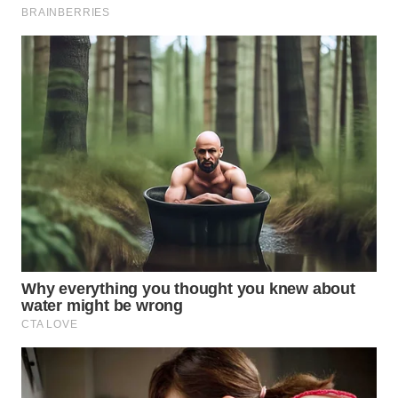
WAHANA
DESA
WISATA
LAPAK
WAHANA
Wahana
Network
KONSUMEN
LISTRIK
MASYARAKAT
KELISTRIKAN
WALINKI