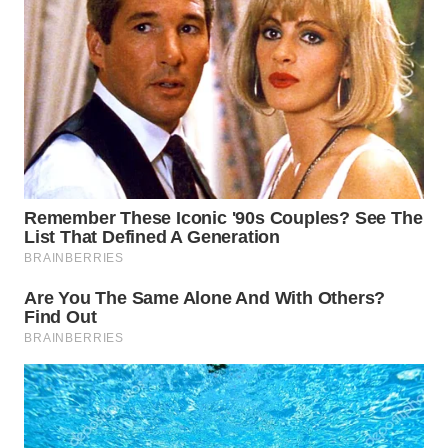
SURABAYA
WN
NATUNA
WN
BINTAN
WN
MANDALIKA
WN
LIKUPANG
WN
LABUANBAJO
WN
BORNEO