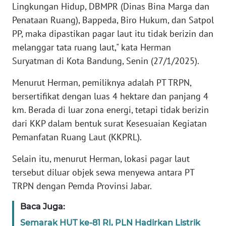
RIAU
Lingkungan Hidup, DBMPR (Dinas Bina Marga dan
Penataan Ruang), Bappeda, Biro Hukum, dan Satpol
WN
PP, maka dipastikan pagar laut itu tidak berizin dan
SERAMBI
melanggar tata ruang laut," kata Herman
Suryatman di Kota Bandung, Senin (27/1/2025).
WN
JAMBI
Menurut Herman, pemiliknya adalah PT TRPN,
bersertifikat dengan luas 4 hektare dan panjang 4
WN
km. Berada di luar zona energi, tetapi tidak berizin
SULTRA
dari KKP dalam bentuk surat Kesesuaian Kegiatan
Pemanfatan Ruang Laut (KKPRL).
WN
NTB
Selain itu, menurut Herman, lokasi pagar laut
tersebut diluar objek sewa menyewa antara PT
WN
TRPN dengan Pemda Provinsi Jabar.
SULTENG
Baca Juga:
WN
Semarak HUT ke-81 RI, PLN Hadirkan Listrik