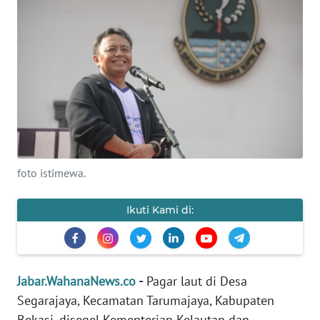
Informasi
INDEKS
BERITA
KONTAK
KAMI
INFO
foto istimewa.
IKLAN
Ikuti Kami di:
TENTANG
KAMI
PEDOMAN
Jabar.WahanaNews.co
-
Pagar laut di Desa
MEDIA
SIBER
Segarajaya, Kecamatan Tarumajaya, Kabupaten
Bekasi, disegel Kementerian Kelautan dan