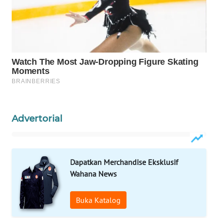
PORTAL
KONSUMEN
FORWAMKI
ALPERKLINAS
FORJASIDA
Advertorial
TAMBANG
NEWS
Dapatkan Merchandise Eksklusif
SITUNGIR
Wahana News
NEWS
Buka Katalog
SIDIKALANG