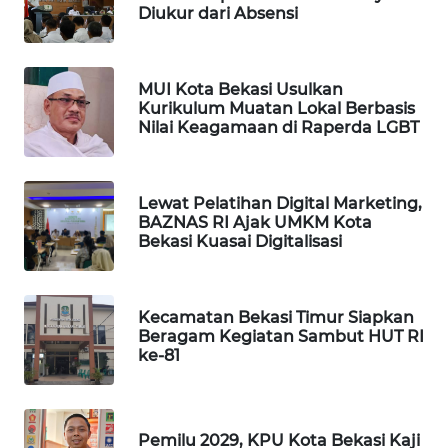
Diukur dari Absensi
KARING
NEWS
MUI Kota Bekasi Usulkan
Kurikulum Muatan Lokal Berbasis
JURNAL
Nilai Keagamaan di Raperda LGBT
MARITIM
HUMBANG
Lewat Pelatihan Digital Marketing,
NEWS
BAZNAS RI Ajak UMKM Kota
Bekasi Kuasai Digitalisasi
GARONGGANG
NEWS
Kecamatan Bekasi Timur Siapkan
FISUELRI
Beragam Kegiatan Sambut HUT RI
ke-81
ID
ENERGI
NEWS
Pemilu 2029, KPU Kota Bekasi Kaji