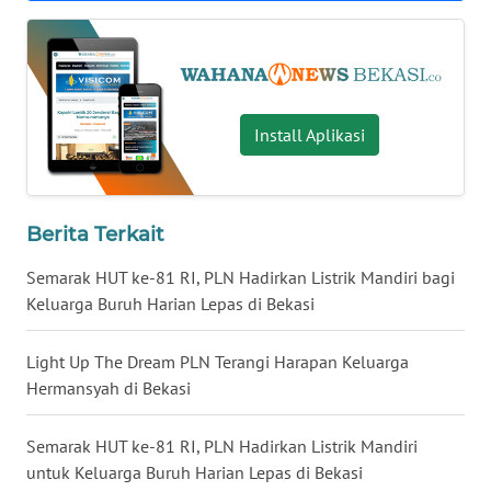
LANGKAT
WN
TAPANULI
SELATAN
Install Aplikasi
WN
TANJUNG
LESUNG
Berita Terkait
WN
Semarak HUT ke-81 RI, PLN Hadirkan Listrik Mandiri bagi
KARO
Keluarga Buruh Harian Lepas di Bekasi
WN
Light Up The Dream PLN Terangi Harapan Keluarga
SIMALUNGUN
Hermansyah di Bekasi
WN
Semarak HUT ke-81 RI, PLN Hadirkan Listrik Mandiri
LABUHANBATU
untuk Keluarga Buruh Harian Lepas di Bekasi