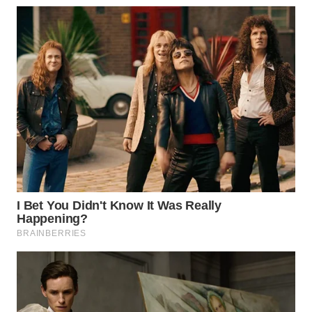
BEKASI
WN
BOGOR
WN
DEPOK
WN
TAPANULI
UTARA
WN
SAMOSIR
WN
PADANG
LAWAS