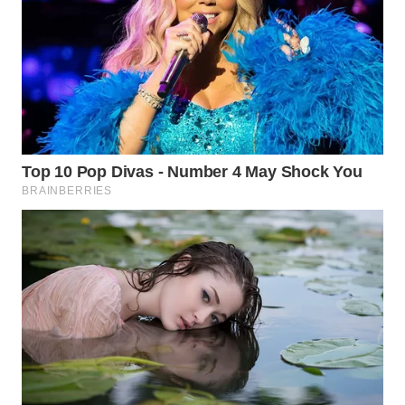
KONSUMEN
WAHANA
LISTRIK
WAHANA
TRAVEL
WAHANA
TV
WAHANANEWS
ID
WAHANANEWS
CO ID
WAHANANEWS
NET