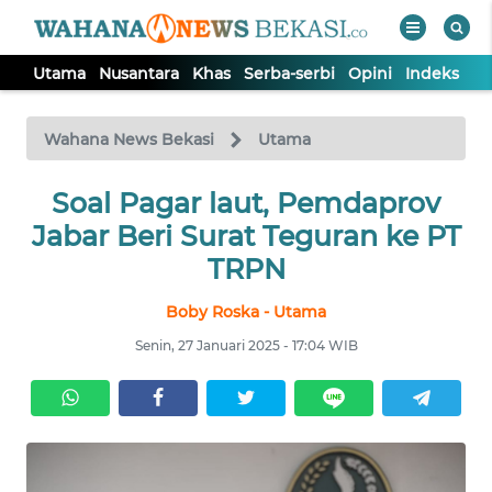
Utama
Nusantara
Khas
Serba-serbi
Opini
Indeks
WAHANA
Tutup
TV
Wahana News Bekasi
Utama
Soal Pagar laut, Pemdaprov
UTAMA
Jabar Beri Surat Teguran ke PT
NUSANTARA
TRPN
Boby Roska - Utama
KHAS
Senin, 27 Januari 2025 - 17:04 WIB
SERBA-
SERBI
OPINI