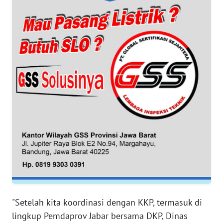
WN
BANTEN
WN
NTT
WN
KEPRI
WN
PAPUA
WN
PAPUA
BARAT
"Setelah kita koordinasi dengan KKP, termasuk di
lingkup Pemdaprov Jabar bersama DKP, Dinas
WN