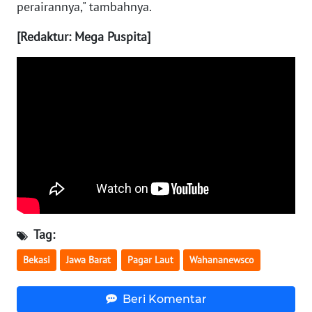
perairannya," tambahnya.
WN
[Redaktur: Mega Puspita]
MALUKU
WN
MALUT
WN
DAIRI
WN
DANAU
TOBA
Tag:
WN
Bekasi
Jawa Barat
Pagar Laut
Wahananewsco
NIAS
Beri Komentar
WN