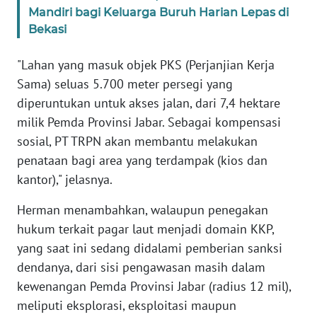
SULBAR
Mandiri bagi Keluarga Buruh Harian Lepas di
Bekasi
WN
BABEL
"Lahan yang masuk objek PKS (Perjanjian Kerja
Sama) seluas 5.700 meter persegi yang
WN
diperuntukan untuk akses jalan, dari 7,4 hektare
SUMBAR
milik Pemda Provinsi Jabar. Sebagai kompensasi
sosial, PT TRPN akan membantu melakukan
WN
SUMSEL
penataan bagi area yang terdampak (kios dan
kantor)," jelasnya.
WN
Herman menambahkan, walaupun penegakan
BENGKULU
hukum terkait pagar laut menjadi domain KKP,
yang saat ini sedang didalami pemberian sanksi
WN
LAMPUNG
dendanya, dari sisi pengawasan masih dalam
kewenangan Pemda Provinsi Jabar (radius 12 mil),
WN
meliputi eksplorasi, eksploitasi maupun
JATENG