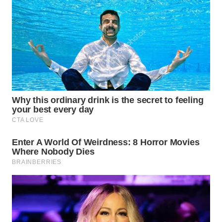
Wahana
Media
Group
WAHANA
NEWS
WAHANA
TANI
WAHANA
ADVOKAT
WAHANA
INFRASTRUKTUR
WAHANA