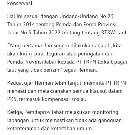
konservasi.
WN
Hal ini sesuai dengan Undang-Undang No 23
NUSANTARA
Tahun 2014 tentang Pemda dan Perda Provinsi
Jabar No 9 Tahun 2022 tentang tentang RTRW Laut.
WN
JOGJA
"Yang pertama dan segera dilakukan adalah, kita
akan kirim surat teguran atau peringatan dari
WN
Pemda Provinsi Jabar kepada PT TRPN terkait pagar
JATIM
laut yang tidak berizin," tegas Herman.
Kedua, ujar Herman lebih lanjut, meminta PT TRPN
WN
BALI
menaati dan melaksanakan semua klausul dalam
PKS, termasuk kompensasi sosial.
WN
KALBAR
Ketiga, Pemdaprov Jabar melakukan monitoring
lapangan untuk memastikan tidak ada gangguan
WN
ketenteraman dan ketertiban umum.
KALTENG