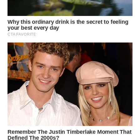
WAHANA
SPORT
WAHANA
UMKM
WAHANA
SELEB
WAHANA
PERSONA
WAHANA
OTOMOTIF
WAHANA
HEALTH