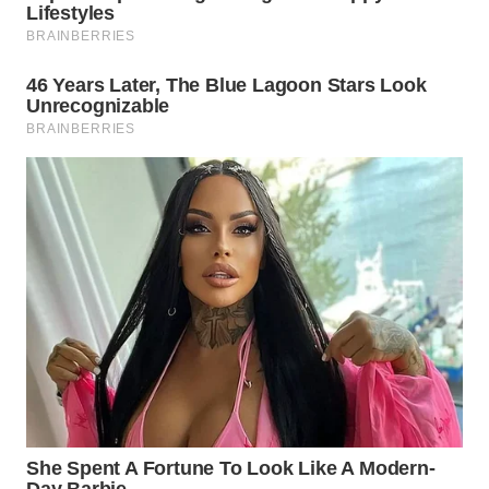
WN
TAPANULI
TENGAH
WN DELI
SERDANG
WN
TEBING
TINGGI
WN
PAKPAK
WN
KARAWANG
WN