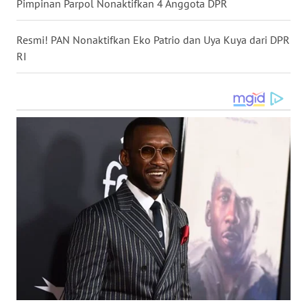
Pimpinan Parpol Nonaktifkan 4 Anggota DPR
WN
Resmi! PAN Nonaktifkan Eko Patrio dan Uya Kuya dari DPR
MALUKU
RI
WN
MALUT
WN
DAIRI
WN
DANAU
TOBA
WN
NIAS
WN