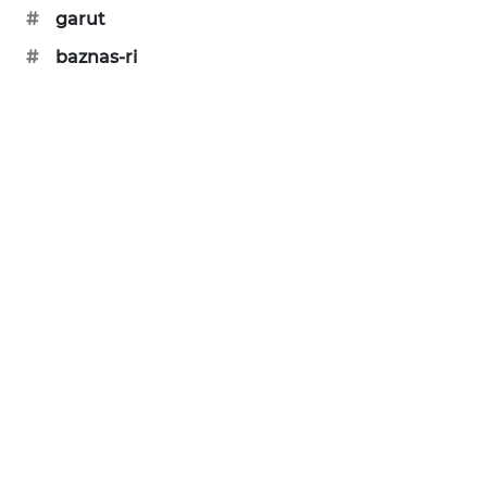
#
garut
KARING
#
baznas-ri
NEWS
JURNAL
MARITIM
HUMBANG
NEWS
GARONGGANG
NEWS
FISUELRI
ID
ENERGI
NEWS