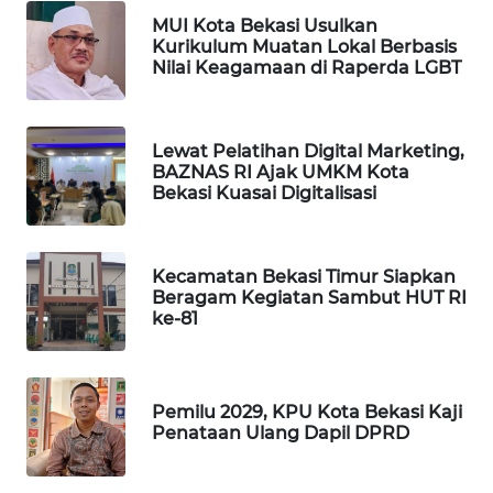
ID
MUI Kota Bekasi Usulkan
Kurikulum Muatan Lokal Berbasis
MAWAKA
Nilai Keagamaan di Raperda LGBT
ID
MARTABAT
Lewat Pelatihan Digital Marketing,
NET
BAZNAS RI Ajak UMKM Kota
Bekasi Kuasai Digitalisasi
PLN
WATCH
Kecamatan Bekasi Timur Siapkan
Beragam Kegiatan Sambut HUT RI
MKLI
ke-81
LPKKI
Pemilu 2029, KPU Kota Bekasi Kaji
LKKI
Penataan Ulang Dapil DPRD
KOPEKLIN