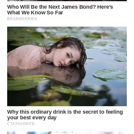
SURABAYA
WN
NATUNA
WN
BINTAN
WN
MANDALIKA
WN
LIKUPANG
WN
LABUANBAJO
WN
BORNEO