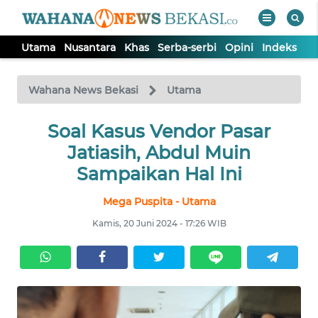
Utama
Nusantara
Khas
Serba-serbi
Opini
Indeks
WAHANA
Tutup
TV
Wahana News Bekasi
Utama
Soal Kasus Vendor Pasar
UTAMA
Jatiasih, Abdul Muin
NUSANTARA
Sampaikan Hal Ini
Mega Puspita - Utama
KHAS
Kamis, 20 Juni 2024 - 17:26 WIB
SERBA-
SERBI
OPINI