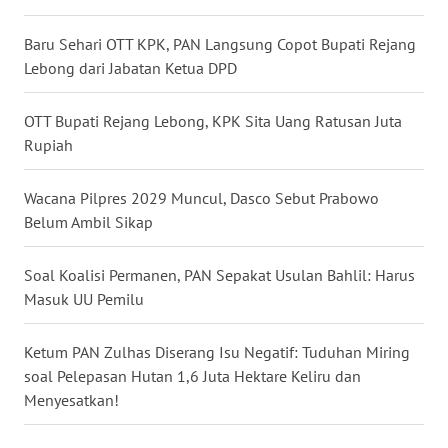
Baru Sehari OTT KPK, PAN Langsung Copot Bupati Rejang
WN
Lebong dari Jabatan Ketua DPD
KALTARA
OTT Bupati Rejang Lebong, KPK Sita Uang Ratusan Juta
WN
KALSEL
Rupiah
WN
Wacana Pilpres 2029 Muncul, Dasco Sebut Prabowo
KALTIM
Belum Ambil Sikap
WN
Soal Koalisi Permanen, PAN Sepakat Usulan Bahlil: Harus
SULSEL
Masuk UU Pemilu
WN
Ketum PAN Zulhas Diserang Isu Negatif: Tuduhan Miring
GORONTALO
soal Pelepasan Hutan 1,6 Juta Hektare Keliru dan
Menyesatkan!
WN
SULUT