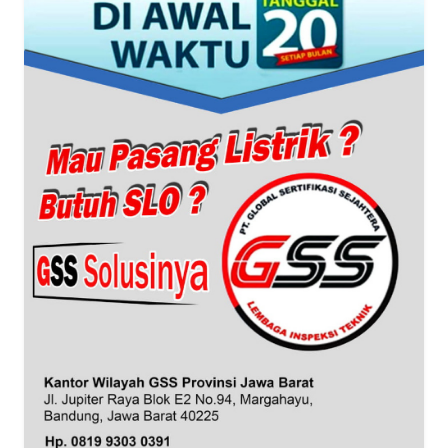
WN
BANTEN
WN
NTT
WN
KEPRI
WN
PAPUA
WN
PAPUA
BARAT
WN