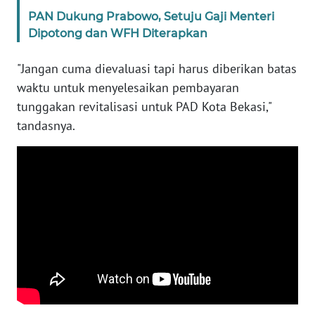
SULBAR
PAN Dukung Prabowo, Setuju Gaji Menteri
Dipotong dan WFH Diterapkan
WN
BABEL
"Jangan cuma dievaluasi tapi harus diberikan batas
waktu untuk menyelesaikan pembayaran
WN
tunggakan revitalisasi untuk PAD Kota Bekasi,"
SUMBAR
tandasnya.
WN
SUMSEL
WN
BENGKULU
WN
LAMPUNG
WN
JATENG