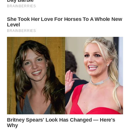
BEKASI
WN
BOGOR
WN
DEPOK
WN
TAPANULI
UTARA
WN
SAMOSIR
WN
PADANG
LAWAS