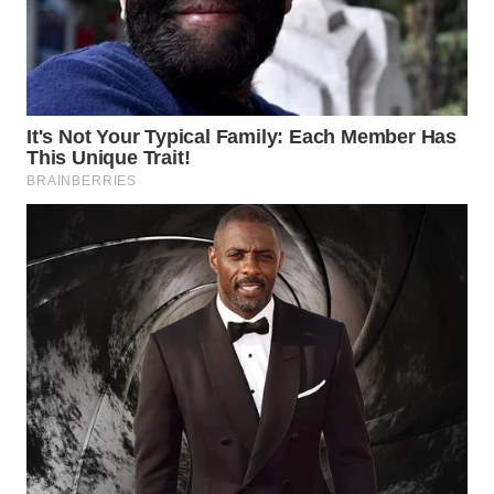
WN
PRIANGAN
TIMUR
WN
SEMARANG
WN
SOLO
WN
BOROBUDUR
WN
MADURA
WN