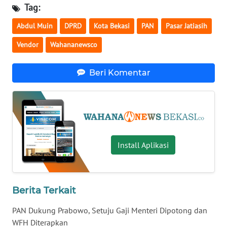
Tag:
WN
Abdul Muin
DPRD
Kota Bekasi
PAN
Pasar Jatiasih
NUSANTARA
Vendor
Wahananewsco
WN
Beri Komentar
JOGJA
WN
JATIM
WN
Install Aplikasi
BALI
WN
KALBAR
Berita Terkait
PAN Dukung Prabowo, Setuju Gaji Menteri Dipotong dan
WN
WFH Diterapkan
KALTENG