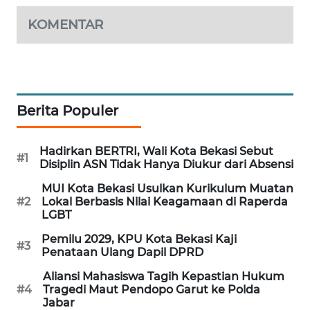
KOMENTAR
PORTAL
KONSUMEN
FORWAMKI
Berita Populer
ALPERKLINAS
Hadirkan BERTRI, Wali Kota Bekasi Sebut
FORJASIDA
#1
Disiplin ASN Tidak Hanya Diukur dari Absensi
MUI Kota Bekasi Usulkan Kurikulum Muatan
TAMBANG
#2
Lokal Berbasis Nilai Keagamaan di Raperda
NEWS
LGBT
Pemilu 2029, KPU Kota Bekasi Kaji
SITUNGIR
#3
Penataan Ulang Dapil DPRD
NEWS
Aliansi Mahasiswa Tagih Kepastian Hukum
#4
Tragedi Maut Pendopo Garut ke Polda
SIDIKALANG
Jabar