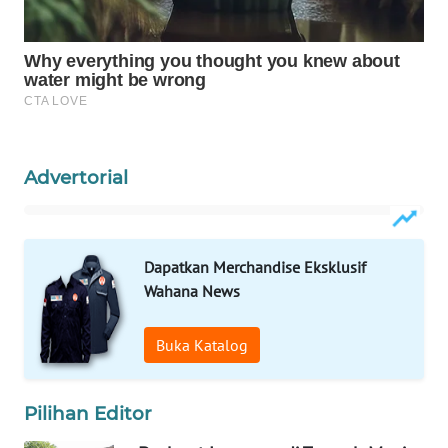
WAHANA
SPORT
WAHANA
UMKM
Advertorial
WAHANA
SELEB
Dapatkan Merchandise Eksklusif
WAHANA
Wahana News
PERSONA
Buka Katalog
WAHANA
OTOMOTIF
Pilihan Editor
WAHANA
HEALTH