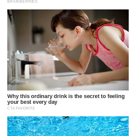
WN
SUMEDANG
WN
CIANJUR
WN
KEPULAUAN
SERIBU
WN
TANGERANG
WN
BINJAI
WN
CIREBON