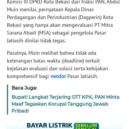
Komisi III DPRD Kota Bekasi dari fraksi PAN, Abdul
REDAKSI
Muin menilai, pernyataan Kepala Dinas
Perdagangan dan Perindustrian (Dagperin) Kota
KARIR
Bekasi yang hanya akan mengevaluasi PT Mitra
Sarana Abadi (MSA) sebagai pengelola Pasar
DISCLAIMER
Jatiasih dinilai tidak tegas.
Wahana
Pasalnya, Muin melihat bahwa tidak ada
News
keterangan batas waktu (deadline) terkait
Regional
kejelasan evaluasi dan solusi serta kebijakan
komprehensif bagi
vendor
Pasar Jatiasih.
WN
SUMUT
Baca Juga:
Bupati Langkat Terjaring OTT KPK, PAN Minta
WN
Maaf Tegaskan Korupsi Tanggung Jawab
JAKARTA
Pribadi
WN
JABAR