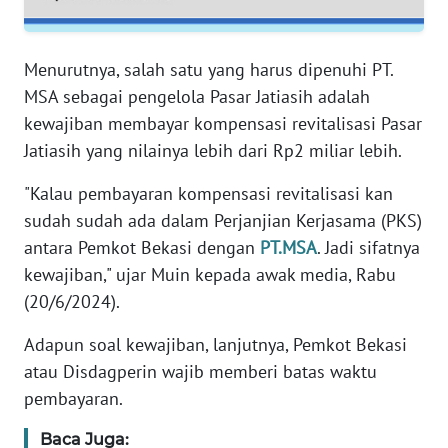
RIAU
WN
Menurutnya, salah satu yang harus dipenuhi PT.
SERAMBI
MSA sebagai pengelola Pasar Jatiasih adalah
kewajiban membayar kompensasi revitalisasi Pasar
WN
Jatiasih yang nilainya lebih dari Rp2 miliar lebih.
JAMBI
"Kalau pembayaran kompensasi revitalisasi kan
WN
sudah sudah ada dalam Perjanjian Kerjasama (PKS)
SULTRA
antara Pemkot Bekasi dengan
PT.MSA
. Jadi sifatnya
kewajiban," ujar Muin kepada awak media, Rabu
WN
(20/6/2024).
NTB
Adapun soal kewajiban, lanjutnya, Pemkot Bekasi
WN
atau Disdagperin wajib memberi batas waktu
SULTENG
pembayaran.
WN
Baca Juga: