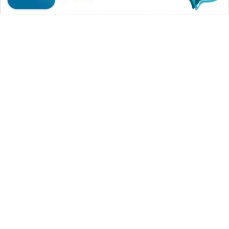
WAHANA MEDIA GROUP
|
|
|
WAHANA NEWS co
WAHANA TANI
WAHANA ADVOKAT
|
|
WAHANA INFRASTRUKTUR
WAHANA KONSUMEN
|
|
|
WAHANA LISTRIK
WAHANA TRAVEL
WAHANA TV
|
|
|
WAHANANEWS id
WAHANANEWS CO ID
WAHANANEWS NET
|
|
|
WAHANA SPORT ID
Wahana UMKM
Wahana Seleb
|
|
|
Wahana Persona
Wahana Otomotif
Wahana Health
|
Wahana Desa Wisata
Lapak Wahana