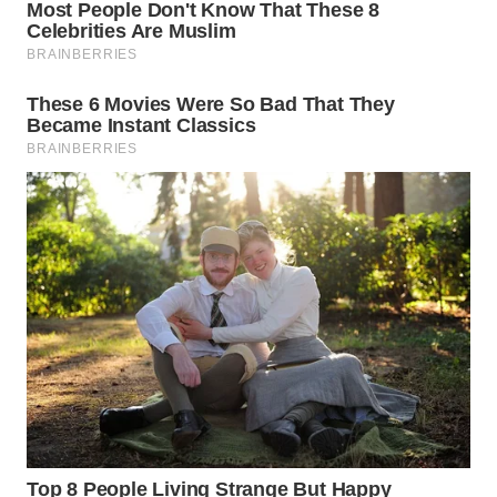
LANGKAT
WN
TAPANULI
SELATAN
WN
TANJUNG
LESUNG
WN
KARO
WN
SIMALUNGUN
WN
LABUHANBATU