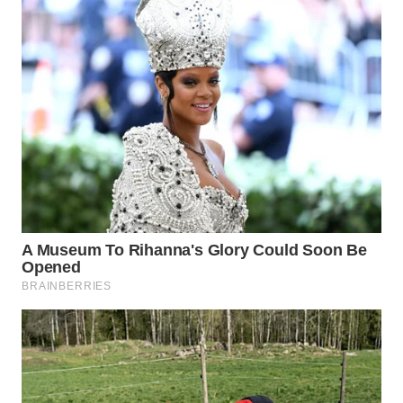
Wahana
Media
Group
WAHANA
NEWS
WAHANA
TANI
WAHANA
ADVOKAT
WAHANA
INFRASTRUKTUR
WAHANA