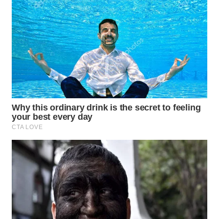
WN
INDRAMAYU
WN
KUNINGAN
WN
MAJALENGKA
WN
SUBANG
WN
SUKABUMI
WN
PURWAKARTA