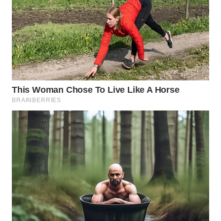
KONSUMEN
WAHANA
LISTRIK
WAHANA
TRAVEL
WAHANA
TV
WAHANANEWS
ID
WAHANANEWS
CO ID
WAHANANEWS
NET