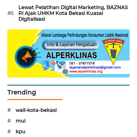
NEWS
Lewat Pelatihan Digital Marketing, BAZNAS
#5
RI Ajak UMKM Kota Bekasi Kuasai
SIBARAGAS
Digitalisasi
NEWS
METRO
SIANTAR
NEWS
METRO
MEDAN
NEWS
Trending
METRO
JAKARTA
NEWS
#
wali-kota-bekasi
#
mui
KRT
#
kpu
NEWS