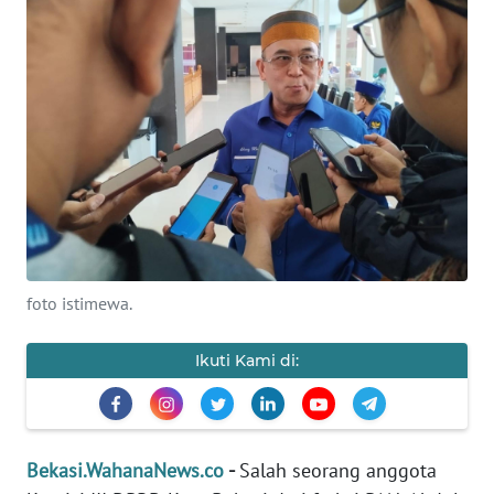
Informasi
INDEKS
BERITA
KONTAK
KAMI
INFO
IKLAN
foto istimewa.
TENTANG
KAMI
Ikuti Kami di:
PEDOMAN
MEDIA
SIBER
Bekasi.WahanaNews.co
-
Salah seorang anggota