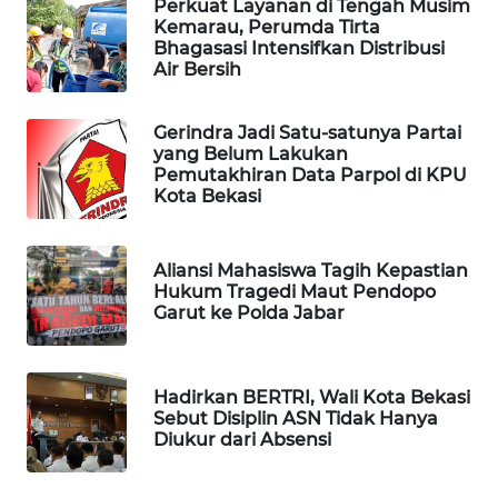
Perkuat Layanan di Tengah Musim
Kemarau, Perumda Tirta
Bhagasasi Intensifkan Distribusi
WAHANA
Air Bersih
DESA
WISATA
Gerindra Jadi Satu-satunya Partai
yang Belum Lakukan
LAPAK
Pemutakhiran Data Parpol di KPU
WAHANA
Kota Bekasi
Wahana
Network
Aliansi Mahasiswa Tagih Kepastian
Hukum Tragedi Maut Pendopo
Garut ke Polda Jabar
KONSUMEN
LISTRIK
Hadirkan BERTRI, Wali Kota Bekasi
MASYARAKAT
Sebut Disiplin ASN Tidak Hanya
KELISTRIKAN
Diukur dari Absensi
WALINKI