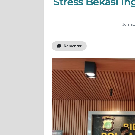
Stress Bekasi In
INDEKS
BERITA
Jumat,
KONTAK
KAMI
Komentar
INFO
IKLAN
TENTANG
KAMI
PEDOMAN
MEDIA
SIBER
REDAKSI