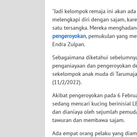
WN
"Jadi kelompok remaja ini akan ada
NUSANTARA
melengkapi diri dengan sajam, kar
satu tersangka. Mereka menghadan
WN
JOGJA
pengeroyokan
, pemukulan yang me
Endra Zulpan.
WN
Sebagaimana diketahui sebelumnya
JATIM
penganiayaan dan pengeroyokan den
WN
sekelompok anak muda di Tarumaj
BALI
(11/2/2022).
Akibat pengeroyokan
pada 6 Februa
WN
KALBAR
sedang mencari kucing berinisial L
dan dianiaya oleh sejumlah pemud
WN
tawuran dan membawa sajam.
KALTENG
Ada empat orang pelaku yang diam