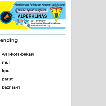
rending
wali-kota-bekasi
mui
kpu
garut
baznas-ri