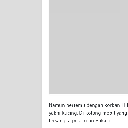
WN
SERAMBI
WN
JAMBI
WN
SULTRA
WN
NTB
WN
SULTENG
Namun bertemu dengan korban LEH
yakni kucing. Di kolong mobil yang 
WN
SULBAR
tersangka pelaku provokasi.