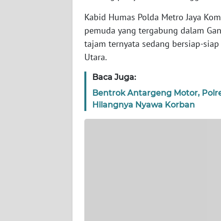
WN
BANTEN
Kabid Humas Polda Metro Jaya Kom
pemuda yang tergabung dalam Gang
WN
tajam ternyata sedang bersiap-siap
NTT
Utara.
Baca Juga:
WN
KEPRI
Bentrok Antargeng Motor, Pol
Hilangnya Nyawa Korban
WN
PAPUA
WN
PAPUA
BARAT
WN
RIAU