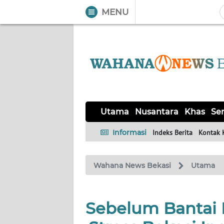
MENU
WAHANA
Tutup
TV
UTAMA
NUSANTARA
Utama
Nusantara
Khas
Ser
KHAS
Informasi
Indeks Berita
Kontak 
SERBA-
Wahana News Bekasi
Utama
SERBI
OPINI
Sebelum Bantai P
Informasi