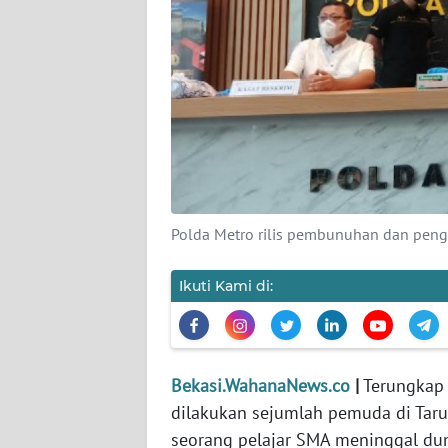
KARIR
DISCLAIMER
Wahana
News
Regional
Polda Metro rilis pembunuhan dan peng
WN
SUMUT
Ikuti Kami di:
WN
JAKARTA
WN
Bekasi.WahanaNews.co
|
Terungkap 
JABAR
dilakukan sejumlah pemuda di Tar
seorang pelajar
SMA meninggal dun