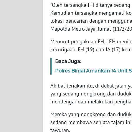
"Oleh tersangka FH ditanya sedang
WN
Kemudian tersangka mengamati kor
BABEL
lokasi pencarian dengan menggunak
WN
Mapolda Metro Jaya, Jumat (11/2/20
SUMBAR
Menurut pengakuan FH, LEH mening
kecurigaan. FH (19) dan IA (17) ke
WN
SUMSEL
Baca Juga:
Polres Binjai Amankan 14 Unit S
WN
BENGKULU
Akibat teriakan itu, di dekat jalan
yang sedang nongkrong dan duduk 
WN
LAMPUNG
mendengar dan melakukan pengha
Mereka yang nongkrong dan duduk 
WN
JATENG
sedang membawa senjata tajam ini
tawuran.