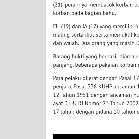
(21), perannya membacok korban p
WN
KALTARA
korban pada bagian bahu.
FH (19) dan IA (17) yang memiliki
WN
KALSEL
maling serta ikut serta memukul 
dan wajah. Dua orang yang masih 
WN
Barang bukti yang berhasil diamank
KALTIM
panjang, beberapa pakaian korban 
WN
Para pelaku dijerat dengan Pasal
SULSEL
penjara, Pasal 338 KUHP ancaman 1
12 Tahun 1951 dengan ancaman hu
WN
GORONTALO
ayat 3 UU RI Nomor 23 Tahun 2002
17 tahun dengan pidana 10 tahun d
WN
SULUT