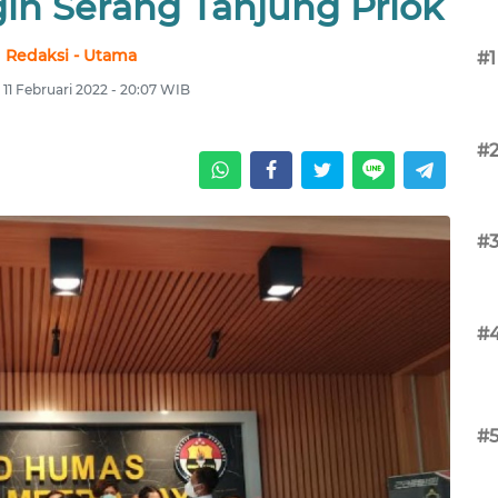
gin Serang Tanjung Priok
Redaksi - Utama
#1
 11 Februari 2022 - 20:07 WIB
#
#
#
#