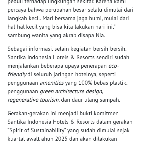
peduli terhadap lingkungan sekitar. Karena kami
percaya bahwa perubahan besar selalu dimulai dari
WN
langkah kecil. Mari bersama jaga bumi, mulai dari
MALUKU
hal-hal kecil yang bisa kita lakukan hari ini,”
sambung wanita yang akrab disapa Nia.
WN
MALUT
Sebagai informasi, selain kegiatan bersih-bersih,
Santika Indonesia Hotels & Resorts sendiri sudah
WN
menjalankan beberapa upaya penerapan
eco-
DAIRI
friendly
di seluruh jaringan hotelnya, seperti
penggunaan
amenities
yang 100% bebas plastik,
WN
DANAU
penggunaan
green architecture design
,
TOBA
regenerative tourism
, dan daur ulang sampah.
Gerakan-gerakan ini menjadi bukti komitmen
WN
NIAS
Santika Indonesia Hotels & Resorts dalam gerakan
“Spirit of Sustainability” yang sudah dimulai sejak
WN
kuartal awalt ahun 2025 dan akan dilakukan