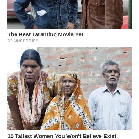
WAHANA
DESA
WISATA
LAPAK
WAHANA
Wahana
Network
KONSUMEN
LISTRIK
MASYARAKAT
KELISTRIKAN
WALINKI