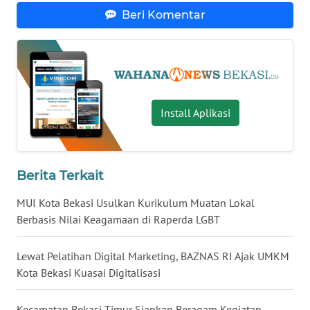
Beri Komentar
WN
TAPANULI
TENGAH
WN DELI
SERDANG
Install Aplikasi
WN
TEBING
TINGGI
Berita Terkait
WN
MUI Kota Bekasi Usulkan Kurikulum Muatan Lokal
PAKPAK
Berbasis Nilai Keagamaan di Raperda LGBT
WN
Lewat Pelatihan Digital Marketing, BAZNAS RI Ajak UMKM
KARAWANG
Kota Bekasi Kuasai Digitalisasi
WN
Kecamatan Bekasi Timur Siapkan Beragam Kegiatan