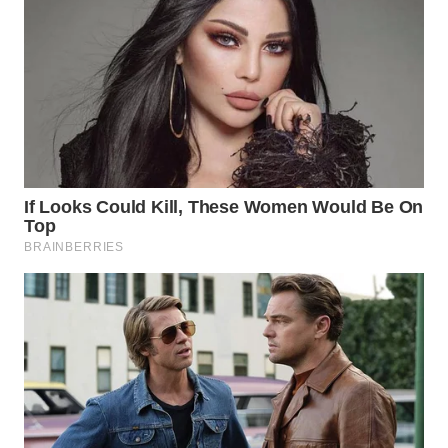
WAHANA
SPORT
WAHANA
UMKM
WAHANA
SELEB
WAHANA
PERSONA
WAHANA
OTOMOTIF
WAHANA
HEALTH