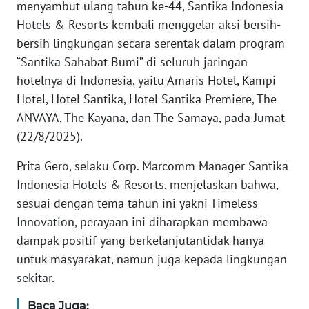
menyambut ulang tahun ke-44, Santika Indonesia
REDAKSI
Hotels & Resorts kembali menggelar aksi bersih-
bersih lingkungan secara serentak dalam program
KARIR
“Santika Sahabat Bumi” di seluruh jaringan
hotelnya di Indonesia, yaitu Amaris Hotel, Kampi
DISCLAIMER
Hotel, Hotel Santika, Hotel Santika Premiere, The
ANVAYA, The Kayana, dan The Samaya, pada Jumat
Wahana
(22/8/2025).
News
Regional
Prita Gero, selaku Corp. Marcomm Manager Santika
Indonesia Hotels & Resorts, menjelaskan bahwa,
WN
SUMUT
sesuai dengan tema tahun ini yakni Timeless
Innovation, perayaan ini diharapkan membawa
WN
dampak positif yang berkelanjutantidak hanya
JAKARTA
untuk masyarakat, namun juga kepada lingkungan
sekitar.
WN
JABAR
Baca Juga: