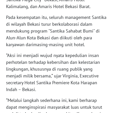
Kalimalang, dan Amaris Hotel Bekasi Barat.
WN
Pada kesempatan itu, seluruh management Santika
KALTARA
di wilayah Bekasi turur berkolaborasi dalam
mendukung program "Santika Sahabat Bumi" di
WN
KALSEL
Alun-Alun Kota Bekasi dan diikuti oleh para
karyawan darimasing-masing unit hotel.
WN
KALTIM
“Aksi ini menjadi wujud nyata kepedulian insan
perhotelan terhadap kebersihan dan kelestarian
WN
lingkungan, khususnya di ruang publik yang
SULSEL
menjadi milik bersama,“ ujar Virginia, Executive
secretary Hotel Santika Premiere Kota Harapan
WN
Indah – Bekasi.
GORONTALO
“Melalui langkah sederhana ini, kami berharap
WN
dapat menginspirasi masyarakat luas untuk turut
SULUT