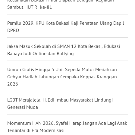
BEKASI
Sambut HUT RI ke-81
WN
Pemilu 2029, KPU Kota Bekasi Kaji Penataan Ulang Dapil
BOGOR
DPRD
WN
Jaksa Masuk Sekolah di SMAN 12 Kota Bekasi, Edukasi
DEPOK
Bahaya Judi Online dan Bullying
WN
Umroh Gratis Hingga 5 Unit Sepeda Motor Meriahkan
TAPANULI
UTARA
Gebyar Hadiah Tabungan Cempaka Koppas Kranggan
2026
WN
SAMOSIR
LGBT Merajalela, H. Edi Imbau Masyarakat Lindungi
Generasi Muda
WN
PADANG
Momentum HAN 2026, Syafei Harap Jangan Ada Lagi Anak
LAWAS
Terlantar di Era Modernisasi