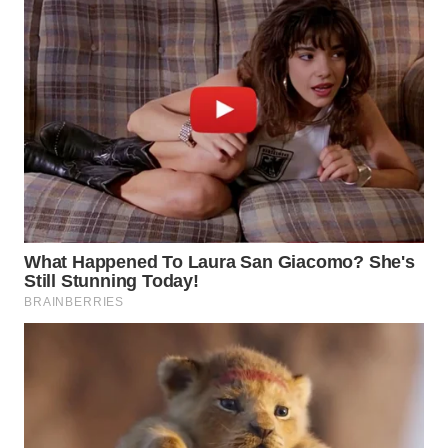
WN
INDRAMAYU
WN
KUNINGAN
WN
MAJALENGKA
WN
SUBANG
WN
SUKABUMI
WN
PURWAKARTA