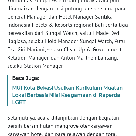
komunitas Sungai Watch dan puncak acara pun
SULBAR
diramaikan dengan sesi potong kue bersama para
General Manager dan Hotel Manager Santika
WN
BABEL
Indonesia Hotels & Resorts regional Bali serta tiga
perwakilan dari Sungai Watch, yaitu I Made Dwi
WN
Bagiasa, selaku Field Manager Sungai Watch, Putu
SUMBAR
Eka Giri Mariani, selaku Clean Up & Government
Relation Manager, dan Anton Marthen Lantang,
WN
selaku Station Manager.
SUMSEL
Baca Juga:
WN
MUI Kota Bekasi Usulkan Kurikulum Muatan
BENGKULU
Lokal Berbasis Nilai Keagamaan di Raperda
LGBT
WN
LAMPUNG
Selanjutnya, acara dilanjutkan dengan kegiatan
bersih-bersih hutan mangrove olehkaryawan-
WN
karyawan hotel dan para relawan dengan total
JATENG