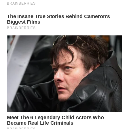
ID
MAWAKA
ID
MARTABAT
NET
PLN
WATCH
MKLI
LPKKI
LKKI
KOPEKLIN