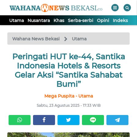
Utama
Nusantara
Khas
Serba-serbi
Opini
Indeks
WAHANA
Tutup
TV
Wahana News Bekasi
Utama
Peringati HUT ke-44, Santika
UTAMA
Indonesia Hotels & Resorts
NUSANTARA
Gelar Aksi “Santika Sahabat
Bumi”
KHAS
Mega Puspita - Utama
Sabtu, 23 Agustus 2025 - 17:33 WIB
SERBA-
SERBI
OPINI