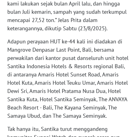
RIAU
kami lakukan sejak bulan April lalu, dan hingga
bulan Juli kemarin, sampah yang sudah terkumpul
WN
mencapai 27,52 ton.” Jelas Prita dalam
SERAMBI
keterangannya, dikutip Sabtu (23/8/2025).
WN
Adapun perayaan HUT ke-44 kali ini diadakan di
JAMBI
Mangrove Denpasar Last Point, Bali, bersama
perwakilan dari kantor pusat danseluruh unit hotel
WN
Santika Indonesia Hotels & Resorts regional Bali,
SULTRA
di antaranya Amaris Hotel Sunset Road, Amaris
Hotel Kuta, Amaris Hotel Teuku Umar, Amaris Hotel
WN
Dewi Sri, Amaris Hotel Pratama Nusa Dua, Hotel
NTB
Santika Kuta, Hotel Santika Seminyak, The ANVAYA
Beach Resort - Bali, The Kayana Seminyak, The
WN
SULTENG
Samaya Ubud, dan The Samaya Seminyak.
Tak hanya itu, Santika turut menggandeng
WN