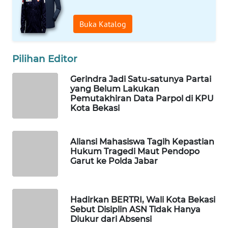
KARING
Buka Katalog
NEWS
JURNAL
Pilihan Editor
MARITIM
Gerindra Jadi Satu-satunya Partai
yang Belum Lakukan
HUMBANG
Pemutakhiran Data Parpol di KPU
NEWS
Kota Bekasi
GARONGGANG
Aliansi Mahasiswa Tagih Kepastian
NEWS
Hukum Tragedi Maut Pendopo
Garut ke Polda Jabar
FISUELRI
ID
Hadirkan BERTRI, Wali Kota Bekasi
ENERGI
Sebut Disiplin ASN Tidak Hanya
NEWS
Diukur dari Absensi