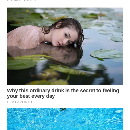
PORTAL
KONSUMEN
FORWAMKI
ALPERKLINAS
FORJASIDA
TAMBANG
NEWS
SITUNGIR
NEWS
SIDIKALANG