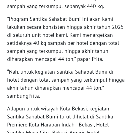
sampah yang terkumpul sebanyak 440 kg.
WN
”Program Santika Sahabat Bumi ini akan kami
NUSANTARA
lakukan secara konsisten hingga akhir tahun 2025
di seluruh unit hotel kami. Kami menargetkan
WN
setidaknya 40 kg sampah per hotel dengan total
JOGJA
sampah yang terkumpul hingga akhir tahun
diharapkan mencapai 44 ton,” papar Prita.
WN
JATIM
“Nah, untuk kegiatan Santika Sahabat Bumi di
hotel dengan total sampah yang terkumpul hingga
WN
akhir tahun diharapkan mencapai 44 ton,”
BALI
sambungPrita.
WN
Adapun untuk wilayah Kota Bekasi, kegiatan
KALBAR
Santika Sahabat Bumi turut dihelat di Santika
Premiere Kota Harapan Indah - Bekasi, Hotel
WN
KALTENG
Santika Mega City - Bekasi, Amaris Hotel