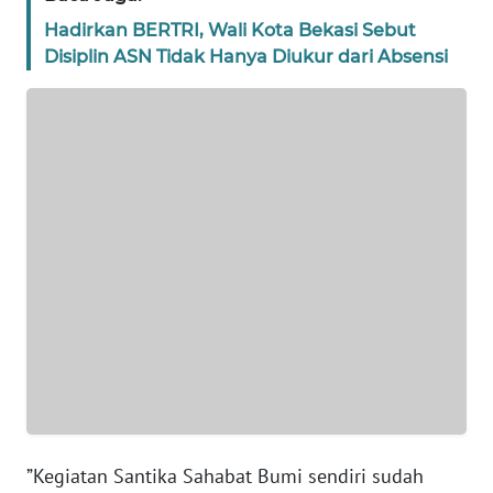
Hadirkan BERTRI, Wali Kota Bekasi Sebut
WN
Disiplin ASN Tidak Hanya Diukur dari Absensi
BANTEN
WN
NTT
WN
KEPRI
WN
PAPUA
WN
PAPUA
BARAT
”Kegiatan Santika Sahabat Bumi sendiri sudah
WN