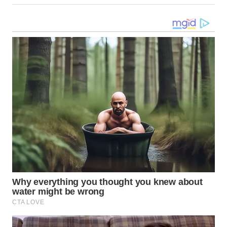
WN
SUMEDANG
WN
CIANJUR
WN
KEPULAUAN
SERIBU
WN
TANGERANG
WN
BINJAI
WN
CIREBON