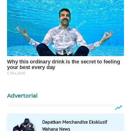
NEWS
SIBARAGAS
NEWS
METRO
SIANTAR
NEWS
METRO
MEDAN
NEWS
METRO
Advertorial
JAKARTA
NEWS
KRT
Dapatkan Merchandise Eksklusif
NEWS
Wahana News