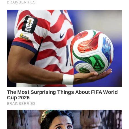
Wahana
Media
Group
WAHANA
NEWS
WAHANA
TANI
WAHANA
ADVOKAT
WAHANA
INFRASTRUKTUR
WAHANA