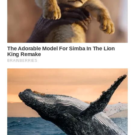
WN
PRIANGAN
TIMUR
WN
SEMARANG
WN
SOLO
WN
BOROBUDUR
WN
MADURA
WN