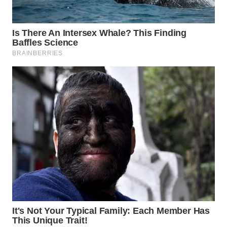
SURABAYA
WN
NATUNA
WN
BINTAN
WN
MANDALIKA
WN
LIKUPANG
WN
LABUANBAJO
WN
BORNEO