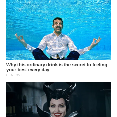
BEKASI
WN
BOGOR
WN
DEPOK
WN
TAPANULI
UTARA
WN
SAMOSIR
WN
PADANG
LAWAS