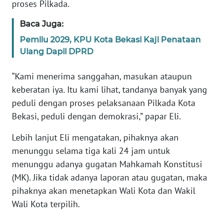
SULBAR
proses Pilkada.
Baca Juga:
WN
BABEL
Pemilu 2029, KPU Kota Bekasi Kaji Penataan
Ulang Dapil DPRD
WN
SUMBAR
“Kami menerima sanggahan, masukan ataupun
keberatan iya. Itu kami lihat, tandanya banyak yang
WN
peduli dengan proses pelaksanaan Pilkada Kota
SUMSEL
Bekasi, peduli dengan demokrasi,” papar Eli.
Lebih lanjut Eli mengatakan, pihaknya akan
WN
BENGKULU
menunggu selama tiga kali 24 jam untuk
menunggu adanya gugatan Mahkamah Konstitusi
WN
(MK). Jika tidak adanya laporan atau gugatan, maka
LAMPUNG
pihaknya akan menetapkan Wali Kota dan Wakil
Wali Kota terpilih.
WN
JATENG