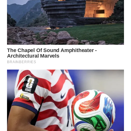
SURABAYA
WN
NATUNA
WN
BINTAN
WN
MANDALIKA
WN
LIKUPANG
WN
LABUANBAJO
WN
BORNEO