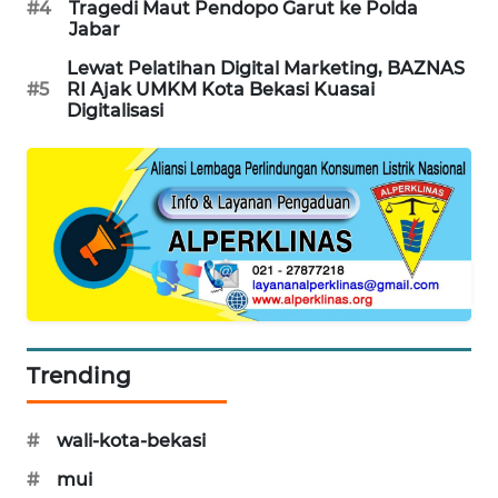
#4
Tragedi Maut Pendopo Garut ke Polda
Jabar
CILEUNGSI
NEWS
Lewat Pelatihan Digital Marketing, BAZNAS
#5
RI Ajak UMKM Kota Bekasi Kuasai
Digitalisasi
BERKAT
NEWS
BERAMPU
NEWS
ANUGERAH
NEWS
AKHLAK
Trending
ID
#
wali-kota-bekasi
PERAPKI
NEWS
#
mui