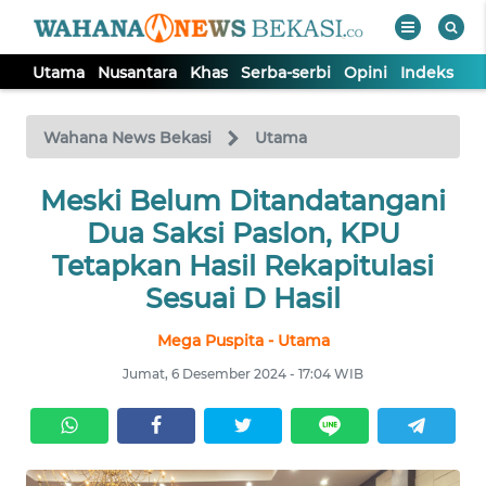
Utama
Nusantara
Khas
Serba-serbi
Opini
Indeks
WAHANA
Tutup
TV
Wahana News Bekasi
Utama
Meski Belum Ditandatangani
UTAMA
Dua Saksi Paslon, KPU
NUSANTARA
Tetapkan Hasil Rekapitulasi
Sesuai D Hasil
KHAS
Mega Puspita - Utama
Jumat, 6 Desember 2024 - 17:04 WIB
SERBA-
SERBI
OPINI