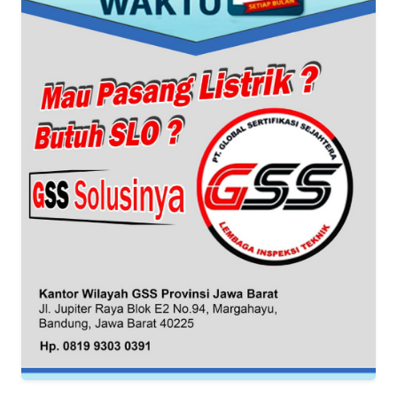
WN
BANTEN
WN
NTT
WN
KEPRI
WN
PAPUA
WN
PAPUA
BARAT
WN