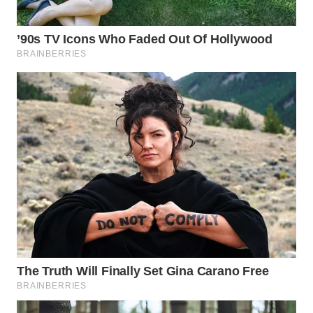
WN
INDRAMAYU
WN
KUNINGAN
WN
MAJALENGKA
WN
SUBANG
WN
SUKABUMI
WN
PURWAKARTA