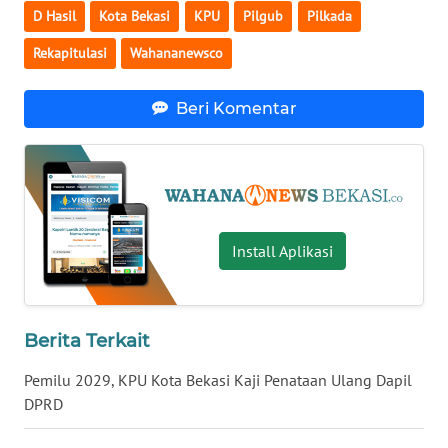
D Hasil
Kota Bekasi
KPU
Pilgub
Pilkada
WN
Rekapitulasi
Wahananewsco
KALTARA
Beri Komentar
WN
KALSEL
WN
KALTIM
Install Aplikasi
WN
SULSEL
Berita Terkait
WN
GORONTALO
Pemilu 2029, KPU Kota Bekasi Kaji Penataan Ulang Dapil
DPRD
WN
SULUT