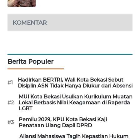
KARING
NEWS
KOMENTAR
JURNAL
MARITIM
HUMBANG
Berita Populer
NEWS
Hadirkan BERTRI, Wali Kota Bekasi Sebut
GARONGGANG
#1
Disiplin ASN Tidak Hanya Diukur dari Absensi
NEWS
MUI Kota Bekasi Usulkan Kurikulum Muatan
#2
Lokal Berbasis Nilai Keagamaan di Raperda
FISUELRI
LGBT
ID
Pemilu 2029, KPU Kota Bekasi Kaji
#3
Penataan Ulang Dapil DPRD
ENERGI
NEWS
Aliansi Mahasiswa Tagih Kepastian Hukum