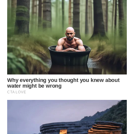
WN
PRIANGAN
TIMUR
WN
SEMARANG
WN
SOLO
WN
BOROBUDUR
WN
MADURA
WN