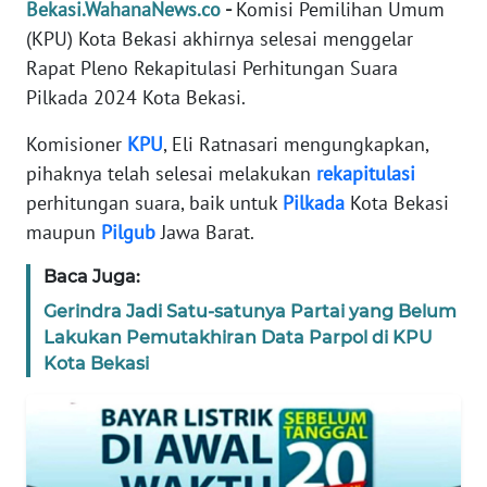
Bekasi.WahanaNews.co
-
Komisi Pemilihan Umum
REDAKSI
(KPU) Kota Bekasi akhirnya selesai menggelar
Rapat Pleno Rekapitulasi Perhitungan Suara
KARIR
Pilkada 2024 Kota Bekasi.
DISCLAIMER
Komisioner
KPU
, Eli Ratnasari mengungkapkan,
pihaknya telah selesai melakukan
rekapitulasi
Wahana
perhitungan suara, baik untuk
Pilkada
Kota Bekasi
News
maupun
Pilgub
Jawa Barat.
Regional
Baca Juga:
WN
Gerindra Jadi Satu-satunya Partai yang Belum
SUMUT
Lakukan Pemutakhiran Data Parpol di KPU
Kota Bekasi
WN
JAKARTA
WN
JABAR