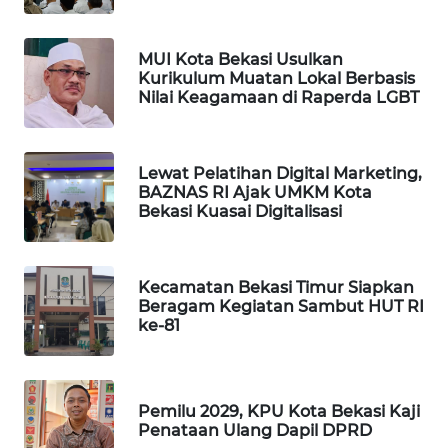
NEWS
SIBARAGAS
MUI Kota Bekasi Usulkan
NEWS
Kurikulum Muatan Lokal Berbasis
Nilai Keagamaan di Raperda LGBT
METRO
SIANTAR
NEWS
Lewat Pelatihan Digital Marketing,
BAZNAS RI Ajak UMKM Kota
Bekasi Kuasai Digitalisasi
METRO
MEDAN
NEWS
Kecamatan Bekasi Timur Siapkan
Beragam Kegiatan Sambut HUT RI
METRO
ke-81
JAKARTA
NEWS
Pemilu 2029, KPU Kota Bekasi Kaji
KRT
Penataan Ulang Dapil DPRD
NEWS