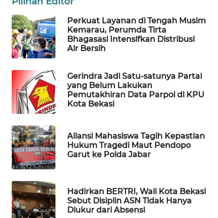
Pilihan Editor
Perkuat Layanan di Tengah Musim
PORTAL
Kemarau, Perumda Tirta
KONSUMEN
Bhagasasi Intensifkan Distribusi
Air Bersih
FORWAMKI
Gerindra Jadi Satu-satunya Partai
ALPERKLINAS
yang Belum Lakukan
Pemutakhiran Data Parpol di KPU
Kota Bekasi
FORJASIDA
TAMBANG
Aliansi Mahasiswa Tagih Kepastian
Hukum Tragedi Maut Pendopo
NEWS
Garut ke Polda Jabar
SITUNGIR
NEWS
Hadirkan BERTRI, Wali Kota Bekasi
Sebut Disiplin ASN Tidak Hanya
SIDIKALANG
Diukur dari Absensi