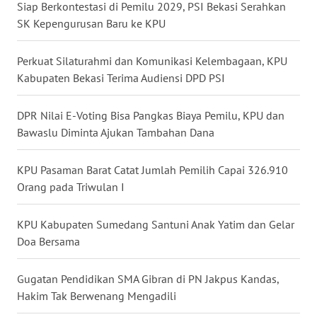
Siap Berkontestasi di Pemilu 2029, PSI Bekasi Serahkan
SK Kepengurusan Baru ke KPU
WN
MALUKU
Perkuat Silaturahmi dan Komunikasi Kelembagaan, KPU
Kabupaten Bekasi Terima Audiensi DPD PSI
WN
MALUT
DPR Nilai E-Voting Bisa Pangkas Biaya Pemilu, KPU dan
Bawaslu Diminta Ajukan Tambahan Dana
WN
DAIRI
KPU Pasaman Barat Catat Jumlah Pemilih Capai 326.910
Orang pada Triwulan I
WN
DANAU
TOBA
KPU Kabupaten Sumedang Santuni Anak Yatim dan Gelar
Doa Bersama
WN
NIAS
Gugatan Pendidikan SMA Gibran di PN Jakpus Kandas,
Hakim Tak Berwenang Mengadili
WN