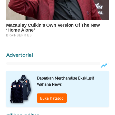
ID
MAWAKA
ID
MARTABAT
NET
PLN
Advertorial
WATCH
MKLI
Dapatkan Merchandise Eksklusif
Wahana News
LPKKI
Buka Katalog
LKKI
KOPEKLIN