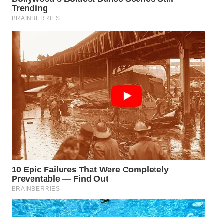
WN
TAPANULI
TENGAH
WN DELI
SERDANG
WN
TEBING
TINGGI
WN
PAKPAK
WN
KARAWANG
WN