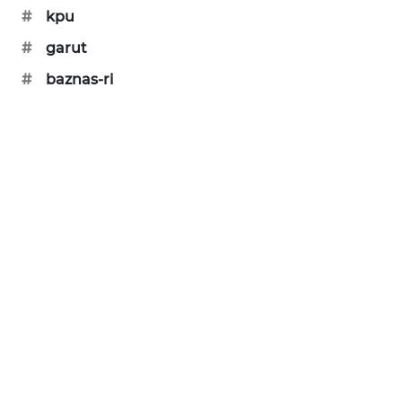
#
kpu
SONYA
ASA
#
garut
NEWS
#
baznas-ri