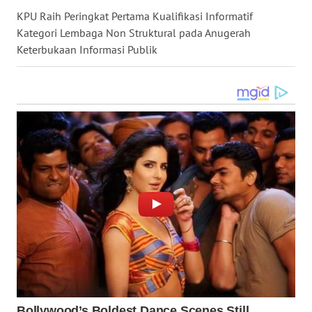
LANGKAT
KPU Raih Peringkat Pertama Kualifikasi Informatif
Kategori Lembaga Non Struktural pada Anugerah
WN
Keterbukaan Informasi Publik
TAPANULI
SELATAN
WN
TANJUNG
LESUNG
WN
KARO
WN
SIMALUNGUN
WN
LABUHANBATU