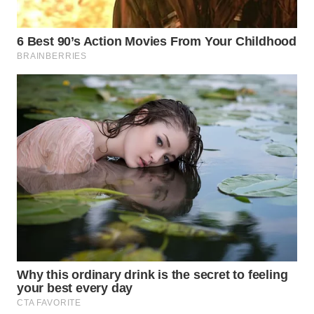
KONSUMEN
WAHANA
LISTRIK
WAHANA
TRAVEL
WAHANA
TV
WAHANANEWS
ID
WAHANANEWS
CO ID
WAHANANEWS
NET