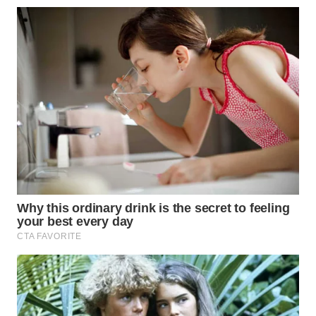
WAHANA
SPORT
WAHANA
UMKM
WAHANA
SELEB
WAHANA
PERSONA
WAHANA
OTOMOTIF
WAHANA
HEALTH