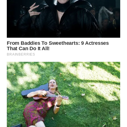
WN
SUMEDANG
WN
CIANJUR
WN
KEPULAUAN
SERIBU
WN
TANGERANG
WN
BINJAI
WN
CIREBON