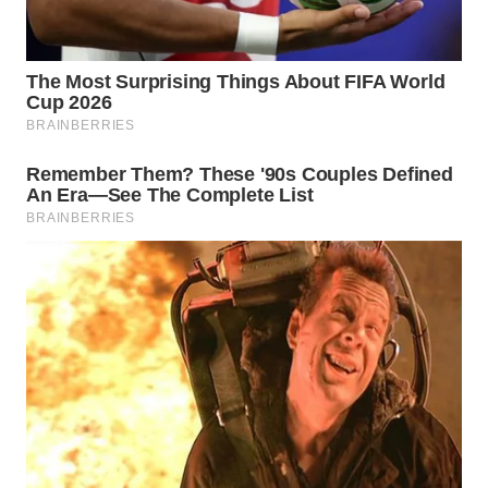
Wahana
Media
Group
WAHANA
NEWS
WAHANA
TANI
WAHANA
ADVOKAT
WAHANA
INFRASTRUKTUR
WAHANA