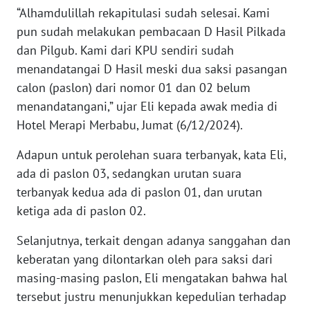
RIAU
“Alhamdulillah rekapitulasi sudah selesai. Kami
pun sudah melakukan pembacaan D Hasil Pilkada
WN
dan Pilgub. Kami dari KPU sendiri sudah
SERAMBI
menandatangai D Hasil meski dua saksi pasangan
calon (paslon) dari nomor 01 dan 02 belum
WN
menandatangani,” ujar Eli kepada awak media di
JAMBI
Hotel Merapi Merbabu, Jumat (6/12/2024).
WN
Adapun untuk perolehan suara terbanyak, kata Eli,
SULTRA
ada di paslon 03, sedangkan urutan suara
terbanyak kedua ada di paslon 01, dan urutan
WN
NTB
ketiga ada di paslon 02.
Selanjutnya, terkait dengan adanya sanggahan dan
WN
keberatan yang dilontarkan oleh para saksi dari
SULTENG
masing-masing paslon, Eli mengatakan bahwa hal
tersebut justru menunjukkan kepedulian terhadap
WN