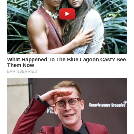
WAHANA
DESA
WISATA
LAPAK
WAHANA
Wahana
Network
KONSUMEN
LISTRIK
MASYARAKAT
KELISTRIKAN
WALINKI