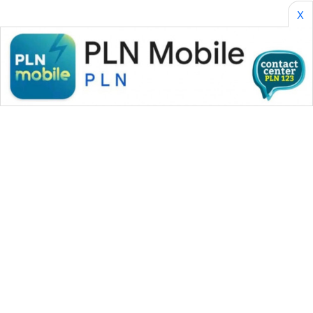
X
WAHANA MEDIA GROUP
|
|
|
WAHANA NEWS co
WAHANA TANI
WAHANA ADVOKAT
|
|
WAHANA INFRASTRUKTUR
WAHANA KONSUMEN