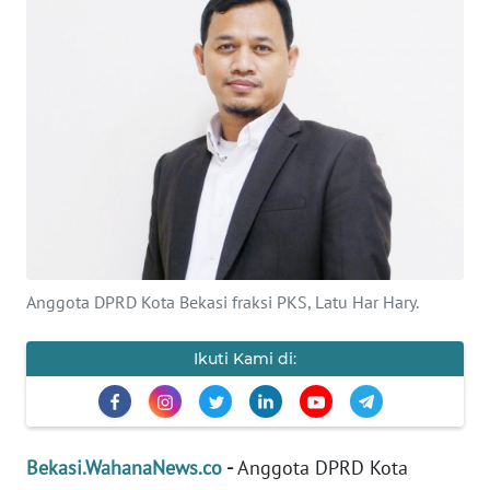
Informasi
INDEKS
BERITA
KONTAK
KAMI
INFO
IKLAN
Anggota DPRD Kota Bekasi fraksi PKS, Latu Har Hary.
TENTANG
KAMI
Ikuti Kami di:
PEDOMAN
MEDIA
SIBER
Bekasi.WahanaNews.co
-
Anggota DPRD Kota