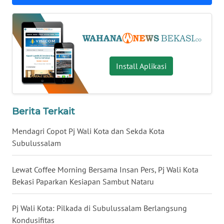
WN
KALTARA
WN
Install Aplikasi
KALSEL
WN
KALTIM
Berita Terkait
Mendagri Copot Pj Wali Kota dan Sekda Kota
WN
Subulussalam
SULSEL
Lewat Coffee Morning Bersama Insan Pers, Pj Wali Kota
WN
Bekasi Paparkan Kesiapan Sambut Nataru
GORONTALO
Pj Wali Kota: Pilkada di Subulussalam Berlangsung
WN
SULUT
Kondusifitas