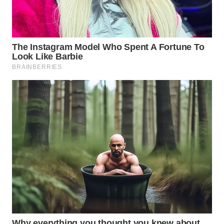
WN
SUMEDANG
WN
CIANJUR
WN
KEPULAUAN
SERIBU
WN
TANGERANG
WN
BINJAI
WN
CIREBON