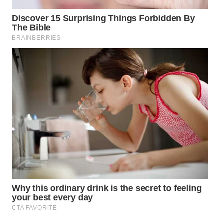
Wahana
Media
Group
WAHANA
NEWS
WAHANA
TANI
WAHANA
ADVOKAT
WAHANA
INFRASTRUKTUR
WAHANA