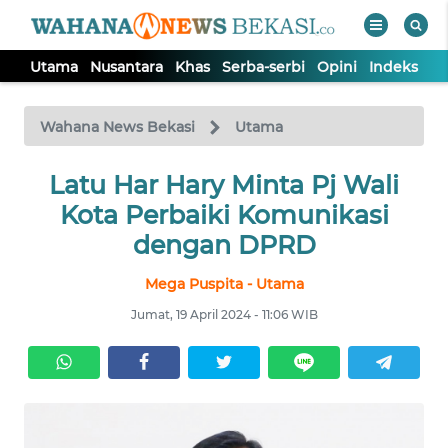
Utama
Nusantara
Khas
Serba-serbi
Opini
Indeks
WAHANA
Tutup
TV
Wahana News Bekasi
Utama
Latu Har Hary Minta Pj Wali
UTAMA
Kota Perbaiki Komunikasi
NUSANTARA
dengan DPRD
Mega Puspita - Utama
KHAS
Jumat, 19 April 2024 - 11:06 WIB
SERBA-
SERBI
OPINI