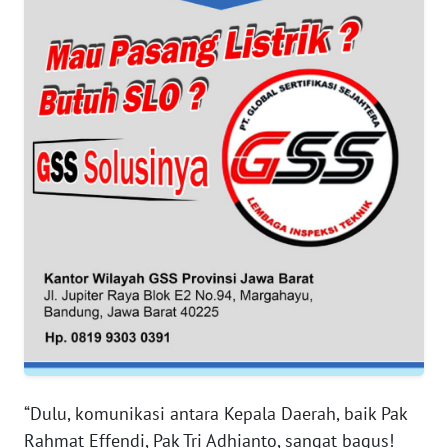
WN
BANTEN
WN
NTT
WN
KEPRI
WN
PAPUA
WN
PAPUA
BARAT
“Dulu, komunikasi antara Kepala Daerah, baik Pak
WN
Rahmat Effendi, Pak Tri Adhianto, sangat bagus!