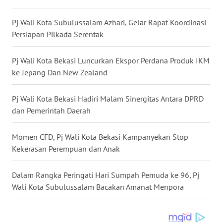
WN
Pj Wali Kota Subulussalam Azhari, Gelar Rapat Koordinasi
MALUKU
Persiapan Pilkada Serentak
WN
Pj Wali Kota Bekasi Luncurkan Ekspor Perdana Produk IKM
MALUT
ke Jepang Dan New Zealand
WN
Pj Wali Kota Bekasi Hadiri Malam Sinergitas Antara DPRD
DAIRI
dan Pemerintah Daerah
WN
Momen CFD, Pj Wali Kota Bekasi Kampanyekan Stop
DANAU
Kekerasan Perempuan dan Anak
TOBA
Dalam Rangka Peringati Hari Sumpah Pemuda ke 96, Pj
WN
Wali Kota Subulussalam Bacakan Amanat Menpora
NIAS
WN