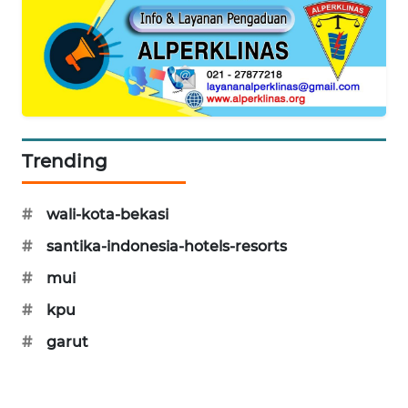
CILEUNGSI
NEWS
BERKAT
NEWS
Trending
BERAMPU
NEWS
#
wali-kota-bekasi
ANUGERAH
#
santika-indonesia-hotels-resorts
NEWS
#
mui
AKHLAK
#
kpu
ID
#
garut
PERAPKI
NEWS