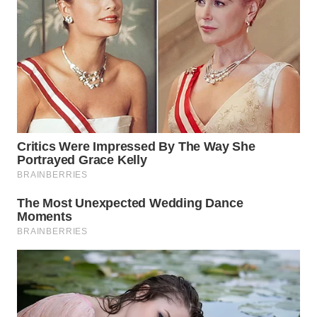
WN
TAPANULI
TENGAH
WN DELI
SERDANG
WN
TEBING
TINGGI
WN
PAKPAK
WN
KARAWANG
WN