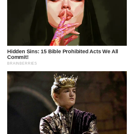
WAHANA
SPORT
WAHANA
UMKM
WAHANA
SELEB
WAHANA
PERSONA
WAHANA
OTOMOTIF
WAHANA
HEALTH