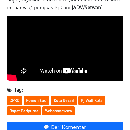
ini banyak,” pungkas Pj Gani.
[ADV/Setwan]
WN
NUSANTARA
WN
JOGJA
WN
JATIM
WN
BALI
Tag:
DPRD
Komunikasi
Kota Bekasi
Pj Wali Kota
WN
KALBAR
Rapat Paripurna
Wahananewsco
WN
Beri Komentar
KALTENG