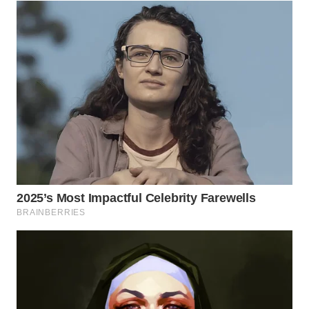
KONSUMEN
WAHANA
LISTRIK
WAHANA
TRAVEL
WAHANA
TV
WAHANANEWS
ID
WAHANANEWS
CO ID
WAHANANEWS
NET