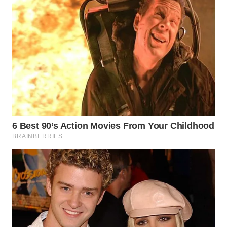
WN
PRIANGAN
TIMUR
WN
SEMARANG
WN
SOLO
WN
BOROBUDUR
WN
MADURA
WN