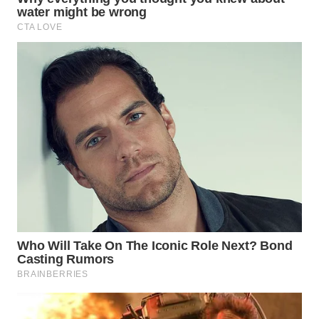
WN
INDRAMAYU
WN
KUNINGAN
WN
MAJALENGKA
WN
SUBANG
WN
SUKABUMI
WN
PURWAKARTA