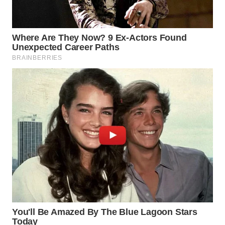
WAHANA
DESA
WISATA
LAPAK
WAHANA
Wahana
Network
KONSUMEN
LISTRIK
MASYARAKAT
KELISTRIKAN
WALINKI