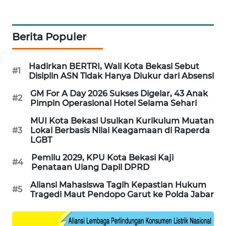
KARING
NEWS
Berita Populer
JURNAL
Hadirkan BERTRI, Wali Kota Bekasi Sebut
MARITIM
#1
Disiplin ASN Tidak Hanya Diukur dari Absensi
GM For A Day 2026 Sukses Digelar, 43 Anak
HUMBANG
#2
Pimpin Operasional Hotel Selama Sehari
NEWS
MUI Kota Bekasi Usulkan Kurikulum Muatan
#3
Lokal Berbasis Nilai Keagamaan di Raperda
GARONGGANG
LGBT
NEWS
Pemilu 2029, KPU Kota Bekasi Kaji
#4
Penataan Ulang Dapil DPRD
FISUELRI
ID
Aliansi Mahasiswa Tagih Kepastian Hukum
#5
Tragedi Maut Pendopo Garut ke Polda Jabar
ENERGI
NEWS