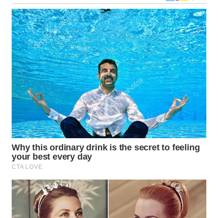
LANGKAT
WN
TAPANULI
SELATAN
WN
TANJUNG
LESUNG
WN
KARO
WN
SIMALUNGUN
WN
LABUHANBATU