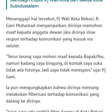
Mendagri Copot Pj Wali Kota dan Sekda Kota
SULBAR
Subulussalam
WN
Menanggapi hal tersebut, Pj Wali Kota Bekasi, R.
BABEL
Gani Muhamad menyampaikan, dirinya memohon
maaf kepada anggota dewan jika dirinya slow
WN
SUMBAR
respon terhadap komunikasi yang masuk via
seluler.
WN
“Terus terang saya mohon maaf kepada Bapak/Ibu,
SUMSEL
namun kadang saya bingung, di kontak saya suka
tidak ada fotonya. Jadi saya tidak merespon,” ujar Pj
WN
BENGKULU
Gani.
Ia pun mengungkapkan bahwa dirinya memang
WN
LAMPUNG
melakukan filterisasi terhadap komunikasi yang
datang ke dirinya.
WN
“Jujur, saya ada sedikit filter, karena di Kota Bekasi
JATENG