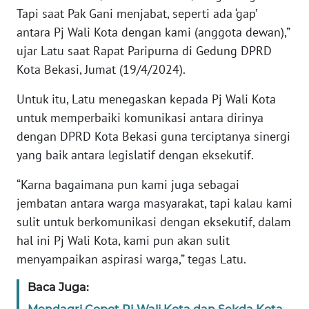
RIAU
Tapi saat Pak Gani menjabat, seperti ada ‘gap’
antara Pj Wali Kota dengan kami (anggota dewan),”
WN
ujar Latu saat Rapat Paripurna di Gedung DPRD
SERAMBI
Kota Bekasi, Jumat (19/4/2024).
WN
Untuk itu, Latu menegaskan kepada Pj Wali Kota
JAMBI
untuk memperbaiki komunikasi antara dirinya
dengan DPRD Kota Bekasi guna terciptanya sinergi
WN
yang baik antara legislatif dengan eksekutif.
SULTRA
“Karna bagaimana pun kami juga sebagai
WN
jembatan antara warga masyarakat, tapi kalau kami
NTB
sulit untuk berkomunikasi dengan eksekutif, dalam
hal ini Pj Wali Kota, kami pun akan sulit
WN
menyampaikan aspirasi warga,” tegas Latu.
SULTENG
Baca Juga:
WN