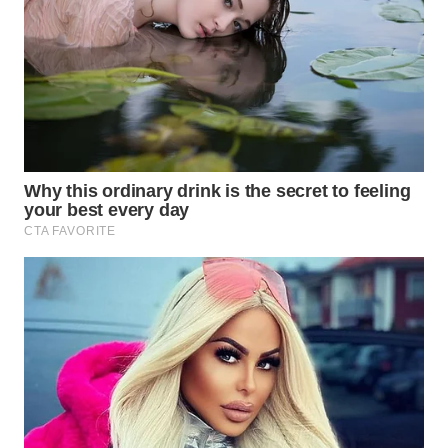
BEKASI
WN
BOGOR
WN
DEPOK
WN
TAPANULI
UTARA
WN
SAMOSIR
WN
PADANG
LAWAS