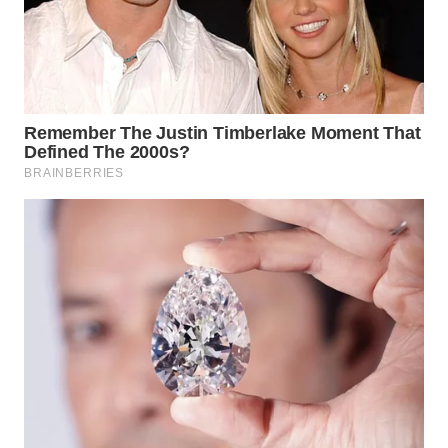
SURABAYA
WN
NATUNA
WN
BINTAN
WN
MANDALIKA
WN
LIKUPANG
WN
LABUANBAJO
WN
BORNEO