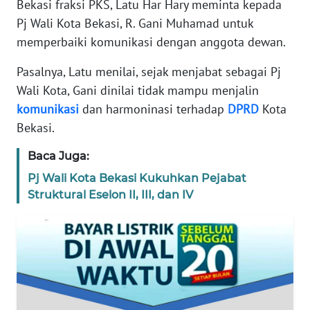
Bekasi fraksi PKS, Latu Har Hary meminta kepada
REDAKSI
Pj Wali Kota Bekasi, R. Gani Muhamad untuk
memperbaiki komunikasi dengan anggota dewan.
KARIR
Pasalnya, Latu menilai, sejak menjabat sebagai Pj
DISCLAIMER
Wali Kota, Gani dinilai tidak mampu menjalin
komunikasi
dan harmoninasi terhadap
DPRD
Kota
Wahana
Bekasi.
News
Regional
Baca Juga:
Pj Wali Kota Bekasi Kukuhkan Pejabat
WN
Struktural Eselon II, III, dan IV
SUMUT
WN
JAKARTA
WN
JABAR