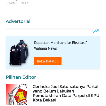
ID
MAWAKA
ID
Advertorial
MARTABAT
NET
Dapatkan Merchandise Eksklusif
Wahana News
PLN
WATCH
Buka Katalog
MKLI
Pilihan Editor
LPKKI
Gerindra Jadi Satu-satunya Partai
yang Belum Lakukan
LKKI
Pemutakhiran Data Parpol di KPU
Kota Bekasi
KOPEKLIN