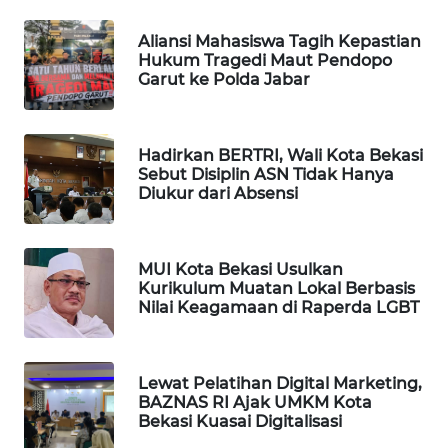
Aliansi Mahasiswa Tagih Kepastian
PORTAL
Hukum Tragedi Maut Pendopo
KONSUMEN
Garut ke Polda Jabar
FORWAMKI
Hadirkan BERTRI, Wali Kota Bekasi
ALPERKLINAS
Sebut Disiplin ASN Tidak Hanya
Diukur dari Absensi
FORJASIDA
MUI Kota Bekasi Usulkan
TAMBANG
Kurikulum Muatan Lokal Berbasis
NEWS
Nilai Keagamaan di Raperda LGBT
SITUNGIR
NEWS
Lewat Pelatihan Digital Marketing,
BAZNAS RI Ajak UMKM Kota
Bekasi Kuasai Digitalisasi
SIDIKALANG