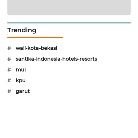
NEWS
SIBARAGAS
NEWS
Trending
METRO
SIANTAR
#
wali-kota-bekasi
NEWS
#
santika-indonesia-hotels-resorts
METRO
#
mui
MEDAN
#
kpu
NEWS
#
garut
METRO
JAKARTA
NEWS
KRT
NEWS