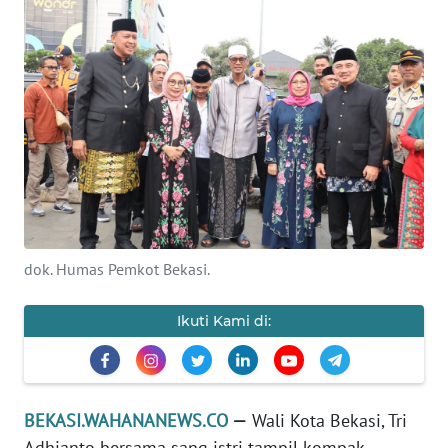
Informasi
INDEKS
BERITA
KONTAK
KAMI
INFO
IKLAN
dok. Humas Pemkot Bekasi.
TENTANG
KAMI
Ikuti Kami di:
PEDOMAN
MEDIA
SIBER
BEKASI.WAHANANEWS.CO
—
Wali Kota Bekasi, Tri
Adhianto bersama sang istri tampil kompak