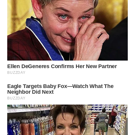
Wahana
Media
Group
WAHANA
NEWS
WAHANA
TANI
WAHANA
ADVOKAT
WAHANA
INFRASTRUKTUR
WAHANA