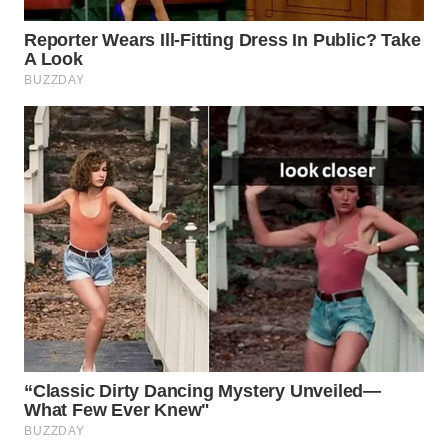
BEKASI
WN
BOGOR
WN
DEPOK
WN
TAPANULI
UTARA
WN
SAMOSIR
WN
PADANG
LAWAS