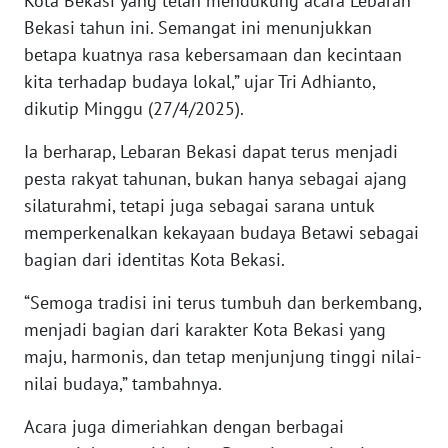
Kota Bekasi yang telah mendukung acara Lebaran
SULBAR
Bekasi tahun ini. Semangat ini menunjukkan
betapa kuatnya rasa kebersamaan dan kecintaan
WN
BABEL
kita terhadap budaya lokal,” ujar Tri Adhianto,
dikutip Minggu (27/4/2025).
WN
Ia berharap, Lebaran Bekasi dapat terus menjadi
SUMBAR
pesta rakyat tahunan, bukan hanya sebagai ajang
WN
silaturahmi, tetapi juga sebagai sarana untuk
SUMSEL
memperkenalkan kekayaan budaya Betawi sebagai
bagian dari identitas Kota Bekasi.
WN
BENGKULU
“Semoga tradisi ini terus tumbuh dan berkembang,
menjadi bagian dari karakter Kota Bekasi yang
WN
maju, harmonis, dan tetap menjunjung tinggi nilai-
LAMPUNG
nilai budaya,” tambahnya.
Acara juga dimeriahkan dengan berbagai
WN
JATENG