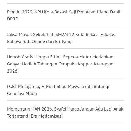
LANGKAT
Pemilu 2029, KPU Kota Bekasi Kaji Penataan Ulang Dapil
WN
DPRD
TAPANULI
SELATAN
Jaksa Masuk Sekolah di SMAN 12 Kota Bekasi, Edukasi
Bahaya Judi Online dan Bullying
WN
TANJUNG
Umroh Gratis Hingga 5 Unit Sepeda Motor Meriahkan
LESUNG
Gebyar Hadiah Tabungan Cempaka Koppas Kranggan
2026
WN
KARO
LGBT Merajalela, H. Edi Imbau Masyarakat Lindungi
Generasi Muda
WN
SIMALUNGUN
Momentum HAN 2026, Syafei Harap Jangan Ada Lagi Anak
Terlantar di Era Modernisasi
WN
LABUHANBATU