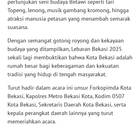
pertunjukan seni budaya Betawi seperti tari
Topeng, lenong, musik gambang kromong, hingga
WN
atraksi manusia petasan yang menambah semarak
NUSANTARA
suasana.
WN
Dengan semangat gotong royong dan kekayaan
JOGJA
budaya yang ditampilkan, Lebaran Bekasi 2025
sekali lagi membuktikan bahwa Kota Bekasi adalah
WN
rumah besar bagi keberagaman dan kekuatan
JATIM
tradisi yang hidup di tengah masyarakat.
WN
Turut hadir dalam acara ini unsur Forkopimda Kota
BALI
Bekasi, Kapolres Metro Bekasi Kota, Kodim 0507
Kota Bekasi, Sekretaris Daerah Kota Bekasi, serta
WN
kepala perangkat daerah lainnya yang turut
KALBAR
memeriahkan acara.
WN
KALTENG