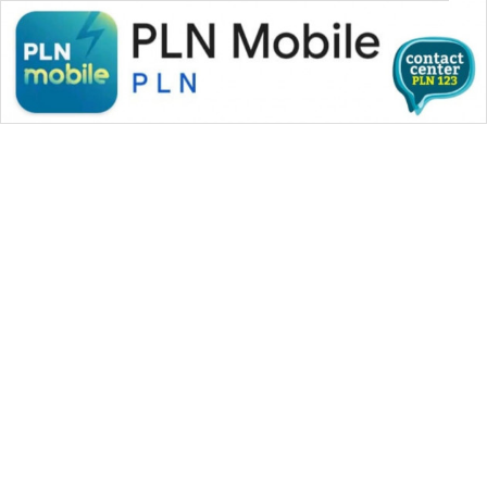
WAHANA MEDIA GROUP
|
|
|
WAHANA NEWS co
WAHANA TANI
WAHANA ADVOKAT
|
|
WAHANA INFRASTRUKTUR
WAHANA KONSUMEN
|
|
|
WAHANA LISTRIK
WAHANA TRAVEL
WAHANA TV
|
|
|
WAHANANEWS id
WAHANANEWS CO ID
WAHANANEWS NET