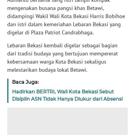
REDAKSI
mengenakan busana pangsi khas Betawi,
didampingi Wakil Wali Kota Bekasi Harris Bobihoe
KARIR
dan istri dalam kemeriahan Lebaran Bekasi yang
digelar di Plaza Patriot Candrabhaga.
DISCLAIMER
Lebaran Bekasi kembali digelar sebagai bagian
dari tradisi budaya yang bertujuan mempererat
Wahana
News
kebersamaan warga Kota Bekasi sekaligus
Regional
melestarikan budaya lokal Betawi.
WN
Baca Juga:
SUMUT
Hadirkan BERTRI, Wali Kota Bekasi Sebut
Disiplin ASN Tidak Hanya Diukur dari Absensi
WN
JAKARTA
WN
JABAR