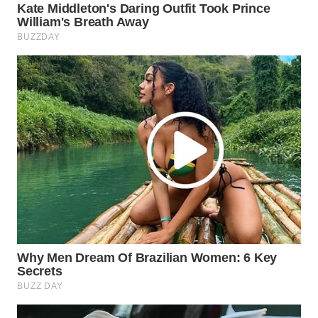
WN
INDRAMAYU
WN
KUNINGAN
WN
MAJALENGKA
WN
SUBANG
WN
SUKABUMI
WN
PURWAKARTA