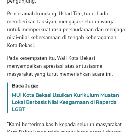
pengunjung.
RIAU
Penceramah kondang, Ustad Tile, turut hadir
WN
memberikan tausiyah, mengajak seluruh warga
SERAMBI
untuk memperkuat rasa persaudaraan dan menjaga
nilai-nilai kebersamaan di tengah keberagaman
WN
Kota Bekasi.
JAMBI
Pada kesempatan itu, Wali Kota Bekasi
WN
menyampaikan apresiasi atas antusiasme
SULTRA
masyarakat yang turut memeriahkan acara ini.
WN
Baca Juga:
NTB
MUI Kota Bekasi Usulkan Kurikulum Muatan
Lokal Berbasis Nilai Keagamaan di Raperda
WN
LGBT
SULTENG
“Kami berterima kasih kepada seluruh masyarakat
WN