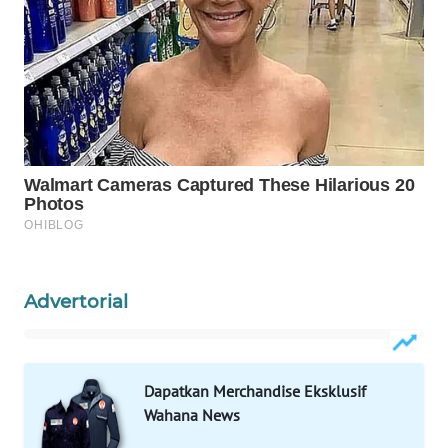
KONSUMEN
WAHANA
LISTRIK
WAHANA
TRAVEL
WAHANA
TV
WAHANANEWS
ID
Advertorial
WAHANANEWS
CO ID
Dapatkan Merchandise Eksklusif
Wahana News
WAHANANEWS
NET