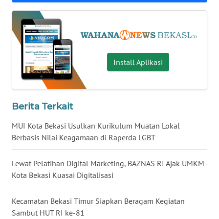
WN
MALUKU
WN
Install Aplikasi
MALUT
WN
DAIRI
Berita Terkait
MUI Kota Bekasi Usulkan Kurikulum Muatan Lokal
WN
Berbasis Nilai Keagamaan di Raperda LGBT
DANAU
TOBA
Lewat Pelatihan Digital Marketing, BAZNAS RI Ajak UMKM
Kota Bekasi Kuasai Digitalisasi
WN
NIAS
Kecamatan Bekasi Timur Siapkan Beragam Kegiatan
Sambut HUT RI ke-81
WN