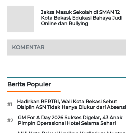
ID
Jaksa Masuk Sekolah di SMAN 12
Kota Bekasi, Edukasi Bahaya Judi
MAWAKA
Online dan Bullying
ID
MARTABAT
NET
KOMENTAR
PLN
WATCH
Berita Populer
MKLI
LPKKI
Hadirkan BERTRI, Wali Kota Bekasi Sebut
#1
Disiplin ASN Tidak Hanya Diukur dari Absensi
LKKI
GM For A Day 2026 Sukses Digelar, 43 Anak
#2
Pimpin Operasional Hotel Selama Sehari
KOPEKLIN