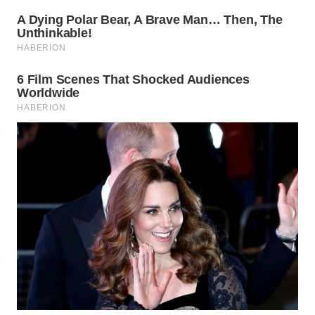
WN
SUMEDANG
WN
CIANJUR
WN
KEPULAUAN
SERIBU
WN
TANGERANG
WN
BINJAI
WN
CIREBON