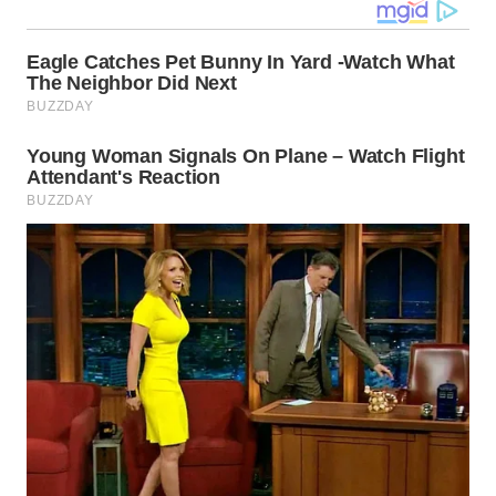
WN
TAPANULI
TENGAH
WN DELI
SERDANG
WN
TEBING
TINGGI
WN
PAKPAK
WN
KARAWANG
WN