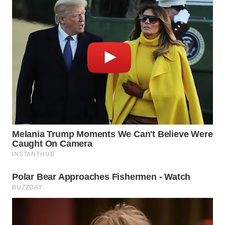
WN
PRIANGAN
TIMUR
WN
SEMARANG
WN
SOLO
WN
BOROBUDUR
WN
MADURA
WN