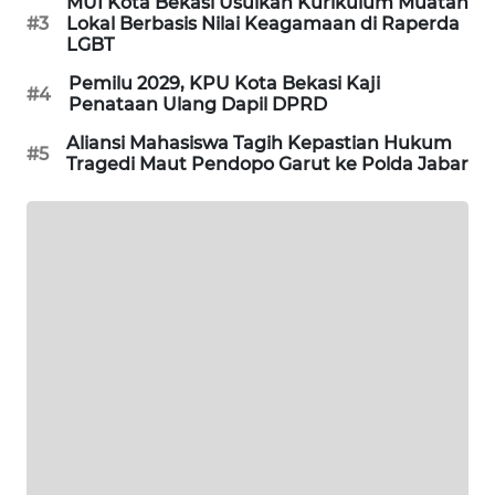
MUI Kota Bekasi Usulkan Kurikulum Muatan
#3
Lokal Berbasis Nilai Keagamaan di Raperda
LGBT
PORTAL
KONSUMEN
Pemilu 2029, KPU Kota Bekasi Kaji
#4
Penataan Ulang Dapil DPRD
FORWAMKI
Aliansi Mahasiswa Tagih Kepastian Hukum
#5
Tragedi Maut Pendopo Garut ke Polda Jabar
ALPERKLINAS
FORJASIDA
TAMBANG
NEWS
SITUNGIR
NEWS
SIDIKALANG