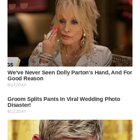
SURABAYA
WN
NATUNA
WN
BINTAN
WN
MANDALIKA
WN
LIKUPANG
WN
LABUANBAJO
WN
BORNEO