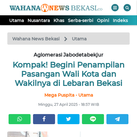
Utama
Nusantara
Khas
Serba-serbi
Opini
Indeks
WAHANA
Tutup
TV
Wahana News Bekasi
Utama
Aglomerasi Jabodetabekjur
UTAMA
Kompak! Begini Penampilan
NUSANTARA
Pasangan Wali Kota dan
Wakilnya di Lebaran Bekasi
KHAS
Mega Puspita - Utama
Minggu, 27 April 2025 - 18:57 WIB
SERBA-
SERBI
OPINI