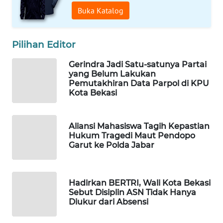
Buka Katalog
WAHANA
SPORT
Pilihan Editor
WAHANA
Gerindra Jadi Satu-satunya Partai
UMKM
yang Belum Lakukan
Pemutakhiran Data Parpol di KPU
Kota Bekasi
WAHANA
SELEB
Aliansi Mahasiswa Tagih Kepastian
Hukum Tragedi Maut Pendopo
WAHANA
Garut ke Polda Jabar
PERSONA
WAHANA
Hadirkan BERTRI, Wali Kota Bekasi
OTOMOTIF
Sebut Disiplin ASN Tidak Hanya
Diukur dari Absensi
WAHANA
HEALTH