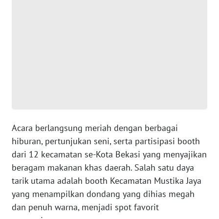
WN
BANTEN
WN
NTT
WN
KEPRI
Acara berlangsung meriah dengan berbagai
WN
PAPUA
hiburan, pertunjukan seni, serta partisipasi booth
dari 12 kecamatan se-Kota Bekasi yang menyajikan
WN
beragam makanan khas daerah. Salah satu daya
PAPUA
tarik utama adalah booth Kecamatan Mustika Jaya
BARAT
yang menampilkan dondang yang dihias megah
dan penuh warna, menjadi spot favorit
WN