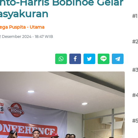
anto-Harris Bobihoe Gelar
asyakuran
#1
ega Puspita - Utama
 2 Desember 2024 - 18:47 WIB
#
#
#
#