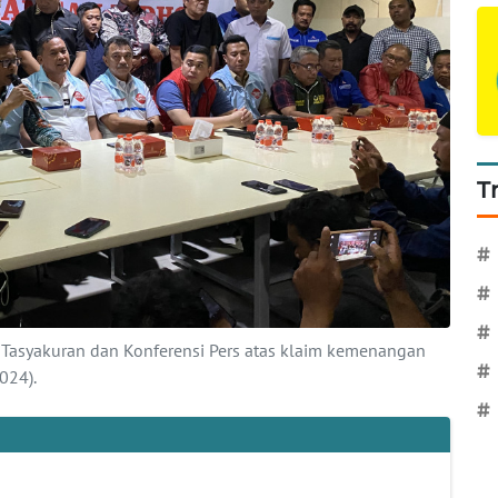
T
#
#
#
Tasyakuran dan Konferensi Pers atas klaim kemenangan
#
024).
#