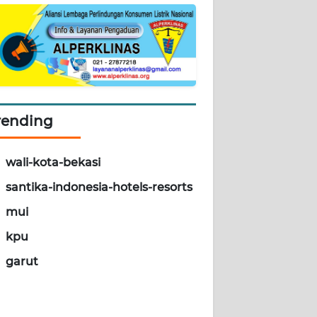
rending
wali-kota-bekasi
santika-indonesia-hotels-resorts
mui
kpu
garut