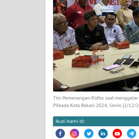
KARIR
DISCLAIMER
Wahana
News
Regional
WN
SUMUT
WN
Tim Pemenangan Ridho saat menggelar 
JAKARTA
Pilkada Kota Bekasi 2024, Senin (2/12/2
WN
Ikuti Kami di:
JABAR