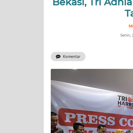
Bekasi, Tri Adhi
T
INDEKS
BERITA
M
KONTAK
Senin,
KAMI
Komentar
INFO
IKLAN
TENTANG
KAMI
PEDOMAN
MEDIA
SIBER
REDAKSI