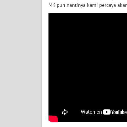
MK pun nantinya kami percaya akan
WN
NUSANTARA
WN
JOGJA
WN
JATIM
WN
BALI
WN
KALBAR
WN
KALTENG