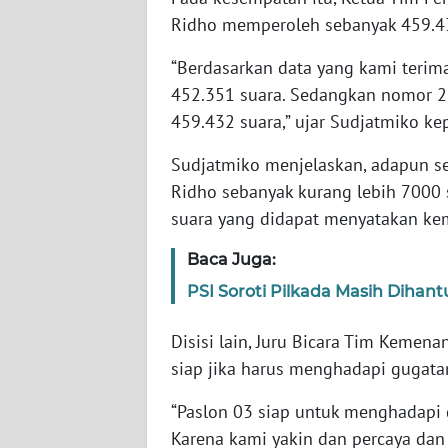
WN
Ridho memperoleh sebanyak 459.43
BABEL
“Berdasarkan data yang kami terima
452.351 suara. Sedangkan nomor 2 
WN
SUMBAR
459.432 suara,” ujar Sudjatmiko k
Sudjatmiko menjelaskan, adapun se
WN
Ridho sebanyak kurang lebih 7000 
SUMSEL
suara yang didapat menyatakan ke
WN
Baca Juga:
BENGKULU
PSI Soroti Pilkada Masih Dihantu
WN
LAMPUNG
Disisi lain, Juru Bicara Tim Keme
siap jika harus menghadapi gugata
WN
“Paslon 03 siap untuk menghadapi 
JATENG
Karena kami yakin dan percaya dan 