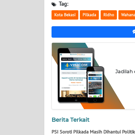
Tag:
WN
KALTARA
Kota Bekasi
Pilkada
Ridho
Wahan
WN
KALSEL
WN
KALTIM
WN
Jadilah
SULSEL
WN
GORONTALO
WN
Berita Terkait
SULUT
PSI Soroti Pilkada Masih Dihantui Politi