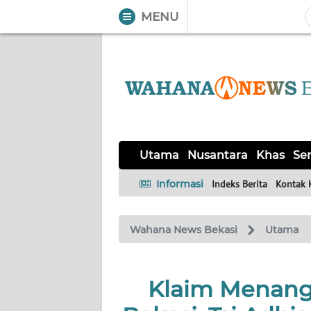
MENU
WAHANA
Tutup
TV
UTAMA
NUSANTARA
Utama
Nusantara
Khas
Ser
KHAS
Informasi
Indeks Berita
Kontak 
SERBA-
Wahana News Bekasi
Utama
SERBI
OPINI
Klaim Menang
Informasi