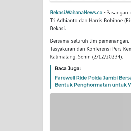
WN
BANTEN
Bekasi.WahanaNews.co
-
Pasangan c
Tri Adhianto dan Harris Bobihoe (
WN
Bekasi.
NTT
Bersama seluruh tim pemenangan, pa
WN
Tasyakuran dan Konferensi Pers K
KEPRI
Kalimalang, Senin (2/12/20234).
WN
Baca Juga:
PAPUA
Farewell Ride Polda Jambi Ber
Bentuk Penghormatan untuk W
WN
PAPUA
BARAT
WN
RIAU