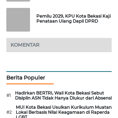
PORTAL
Pemilu 2029, KPU Kota Bekasi Kaji
KONSUMEN
Penataan Ulang Dapil DPRD
FORWAMKI
KOMENTAR
ALPERKLINAS
FORJASIDA
TAMBANG
Berita Populer
NEWS
Hadirkan BERTRI, Wali Kota Bekasi Sebut
SITUNGIR
#1
Disiplin ASN Tidak Hanya Diukur dari Absensi
NEWS
MUI Kota Bekasi Usulkan Kurikulum Muatan
#2
Lokal Berbasis Nilai Keagamaan di Raperda
SIDIKALANG
LGBT