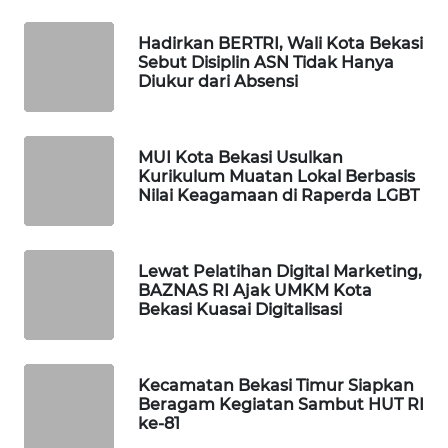
ID
Hadirkan BERTRI, Wali Kota Bekasi
MAWAKA
Sebut Disiplin ASN Tidak Hanya
ID
Diukur dari Absensi
MARTABAT
NET
MUI Kota Bekasi Usulkan
Kurikulum Muatan Lokal Berbasis
Nilai Keagamaan di Raperda LGBT
PLN
WATCH
Lewat Pelatihan Digital Marketing,
MKLI
BAZNAS RI Ajak UMKM Kota
Bekasi Kuasai Digitalisasi
LPKKI
Kecamatan Bekasi Timur Siapkan
LKKI
Beragam Kegiatan Sambut HUT RI
ke-81
KOPEKLIN