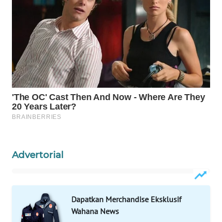
WAHANA
SPORT
WAHANA
UMKM
WAHANA
SELEB
WAHANA
PERSONA
Advertorial
WAHANA
OTOMOTIF
Dapatkan Merchandise Eksklusif
WAHANA
Wahana News
HEALTH