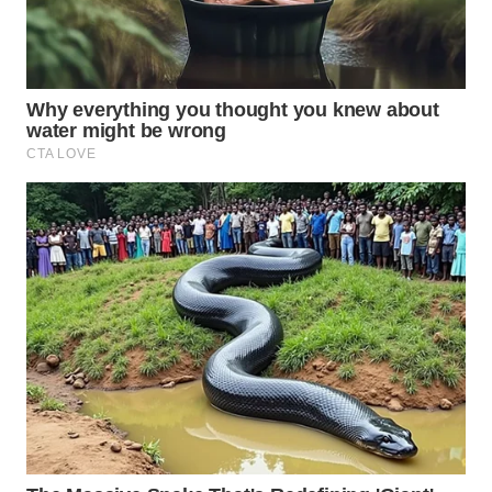
WN
SUMEDANG
WN
CIANJUR
WN
KEPULAUAN
SERIBU
WN
TANGERANG
WN
BINJAI
WN
CIREBON