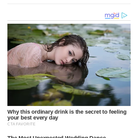
WN
MALUKU
WN
MALUT
WN
DAIRI
WN
DANAU
TOBA
WN
NIAS
WN