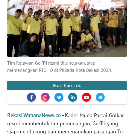
Informasi
INDEKS
BERITA
KONTAK
KAMI
Tim Relawan Go-Tri resmi diluncurkan, siap
INFO
memenangkan RIDHO di Pilkada Kota Bekasi 2024.
IKLAN
Ikuti Kami di:
TENTANG
KAMI
PEDOMAN
Bekasi.WahanaNews.co
-
Kader Muda Partai Golkar
MEDIA
resmi membentuk tim pemenangan, Go-Tri yang
SIBER
siap mendukung dan memenangkan pasangan Tri