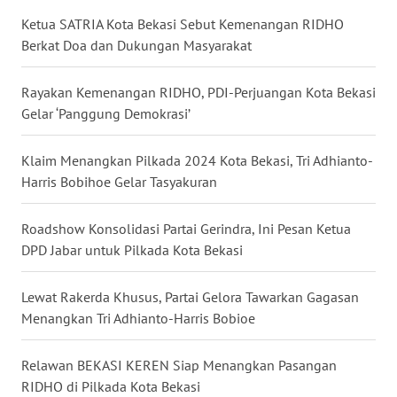
Ketua SATRIA Kota Bekasi Sebut Kemenangan RIDHO
WN
Berkat Doa dan Dukungan Masyarakat
KALTARA
Rayakan Kemenangan RIDHO, PDI-Perjuangan Kota Bekasi
WN
Gelar ‘Panggung Demokrasi’
KALSEL
Klaim Menangkan Pilkada 2024 Kota Bekasi, Tri Adhianto-
WN
Harris Bobihoe Gelar Tasyakuran
KALTIM
Roadshow Konsolidasi Partai Gerindra, Ini Pesan Ketua
WN
DPD Jabar untuk Pilkada Kota Bekasi
SULSEL
Lewat Rakerda Khusus, Partai Gelora Tawarkan Gagasan
WN
Menangkan Tri Adhianto-Harris Bobioe
GORONTALO
Relawan BEKASI KEREN Siap Menangkan Pasangan
WN
RIDHO di Pilkada Kota Bekasi
SULUT