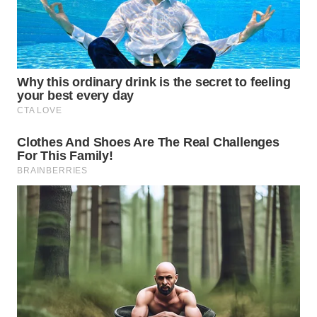
BEKASI
WN
BOGOR
WN
DEPOK
WN
TAPANULI
UTARA
WN
SAMOSIR
WN
PADANG
LAWAS