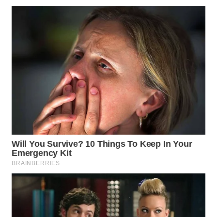
KONSUMEN
WAHANA
LISTRIK
WAHANA
TRAVEL
WAHANA
TV
WAHANANEWS
ID
WAHANANEWS
CO ID
WAHANANEWS
NET