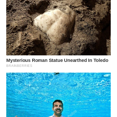
WN
TAPANULI
TENGAH
WN DELI
SERDANG
WN
TEBING
TINGGI
WN
PAKPAK
WN
KARAWANG
WN