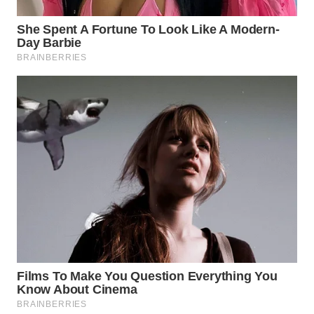
Wahana
Media
Group
WAHANA
NEWS
WAHANA
TANI
WAHANA
ADVOKAT
WAHANA
INFRASTRUKTUR
WAHANA