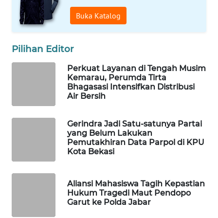
Buka Katalog
WAHANA
DESA
WISATA
Pilihan Editor
Perkuat Layanan di Tengah Musim
LAPAK
Kemarau, Perumda Tirta
WAHANA
Bhagasasi Intensifkan Distribusi
Air Bersih
Wahana
Network
Gerindra Jadi Satu-satunya Partai
yang Belum Lakukan
KONSUMEN
Pemutakhiran Data Parpol di KPU
LISTRIK
Kota Bekasi
MASYARAKAT
Aliansi Mahasiswa Tagih Kepastian
KELISTRIKAN
Hukum Tragedi Maut Pendopo
Garut ke Polda Jabar
WALINKI