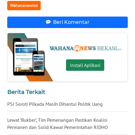
Wahananewsco
WN
NUSANTARA
Beri Komentar
WN
JOGJA
WN
Install Aplikasi
JATIM
WN
BALI
Berita Terkait
PSI Soroti Pilkada Masih Dihantui Politik Uang
WN
KALBAR
Lewat ’Bukber’, Tim Pemenangan Pastikan Koalisi
WN
Permanen dan Solid Kawal Pemerintahan RIDHO
KALTENG