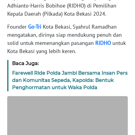
Adhianto-Harris Bobihoe (RIDHO) di Pemilihan
REDAKSI
Kepala Daerah (Pilkada) Kota Bekasi 2024.
KARIR
Founder
Go-Tri
Kota Bekasi, Syahrul Ramadhan
mengatakan, dirinya siap mendukung penuh dan
DISCLAIMER
solid untuk memenangkan pasangan
RIDHO
untuk
Kota Bekasi yang lebih keren.
Wahana
News
Baca Juga:
Regional
Farewell Ride Polda Jambi Bersama Insan Pers
dan Komunitas Sepeda, Kapolda: Bentuk
WN
SUMUT
Penghormatan untuk Waka Polda
WN
JAKARTA
WN
JABAR