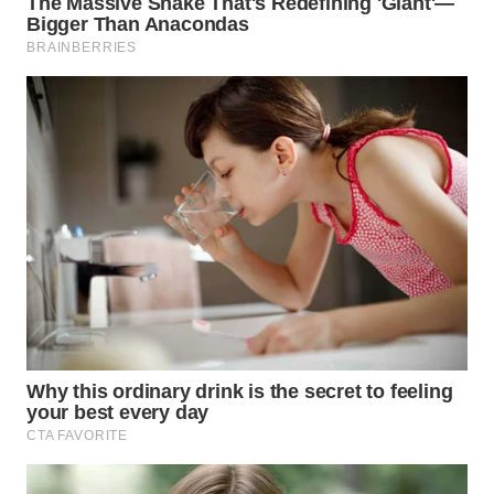
WN
INDRAMAYU
WN
KUNINGAN
WN
MAJALENGKA
WN
SUBANG
WN
SUKABUMI
WN
PURWAKARTA