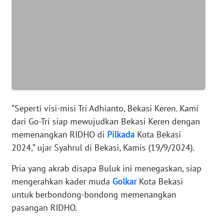
WN
BANTEN
WN
NTT
WN
KEPRI
“Seperti visi-misi Tri Adhianto, Bekasi Keren. Kami
dari Go-Tri siap mewujudkan Bekasi Keren dengan
WN
memenangkan RIDHO di
Pilkada
Kota Bekasi
PAPUA
2024,” ujar Syahrul di Bekasi, Kamis (19/9/2024).
WN
Pria yang akrab disapa Buluk ini menegaskan, siap
PAPUA
mengerahkan kader muda
Golkar
Kota Bekasi
BARAT
untuk berbondong-bondong memenangkan
pasangan RIDHO.
WN