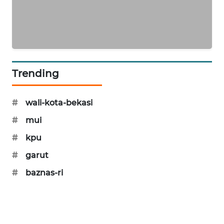
KARING
NEWS
JURNAL
MARITIM
Trending
HUMBANG
#
wali-kota-bekasi
NEWS
#
mui
GARONGGANG
#
kpu
NEWS
#
garut
FISUELRI
#
baznas-ri
ID
ENERGI
NEWS