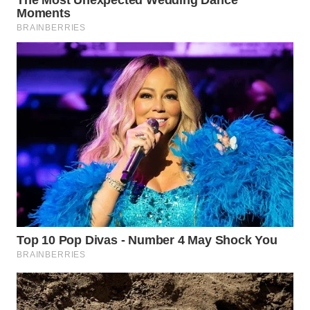
LANGKAT
WN
TAPANULI
SELATAN
WN
TANJUNG
LESUNG
WN
KARO
WN
SIMALUNGUN
WN
LABUHANBATU