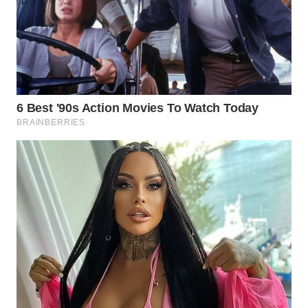
SURABAYA
WN
NATUNA
WN
BINTAN
WN
MANDALIKA
WN
LIKUPANG
WN
LABUANBAJO
WN
BORNEO