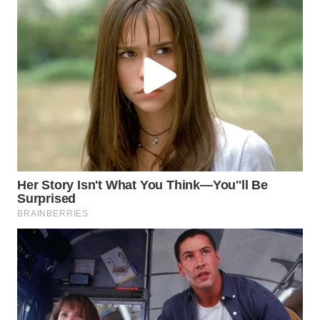
WN
PRIANGAN
TIMUR
WN
SEMARANG
WN
SOLO
WN
BOROBUDUR
WN
MADURA
WN