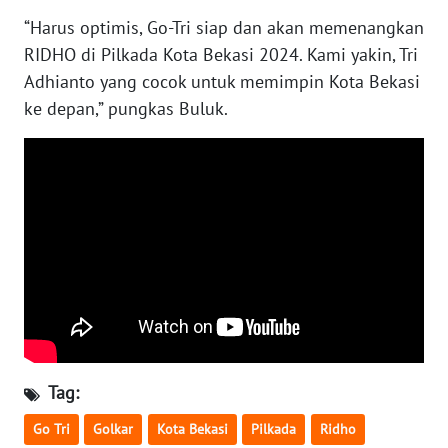
SULBAR
“Harus optimis, Go-Tri siap dan akan memenangkan
RIDHO di Pilkada Kota Bekasi 2024. Kami yakin, Tri
WN
BABEL
Adhianto yang cocok untuk memimpin Kota Bekasi
ke depan,” pungkas Buluk.
WN
SUMBAR
WN
SUMSEL
WN
BENGKULU
WN
LAMPUNG
Tag:
WN
Go Tri
Golkar
Kota Bekasi
Pilkada
Ridho
JATENG