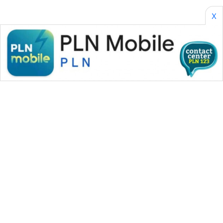
X
WAHANA MEDIA GROUP
|
|
|
WAHANA NEWS co
WAHANA TANI
WAHANA ADVOKAT
|
|