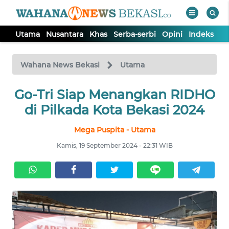
Utama
Nusantara
Khas
Serba-serbi
Opini
Indeks
WAHANA
Tutup
TV
Wahana News Bekasi
Utama
Go-Tri Siap Menangkan RIDHO
UTAMA
di Pilkada Kota Bekasi 2024
NUSANTARA
Mega Puspita - Utama
Kamis, 19 September 2024 - 22:31 WIB
KHAS
SERBA-
SERBI
OPINI