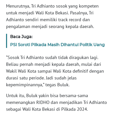
RIAU
Menurutnya, Tri Adhianto sosok yang kompeten
untuk menjadi Wali Kota Bekasi. Pasalnya, Tri
WN
Adhianto sendiri memiliki track record dan
SERAMBI
pengalaman menjadi seorang kepala daerah.
WN
Baca Juga:
JAMBI
PSI Soroti Pilkada Masih Dihantui Politik Uang
WN
“Sosok Tri Adhianto sudah tidak diragukan lagi.
SULTRA
Beliau pernah menjadi kepala daerah, mulai dari
Wakil Wali Kota sampai Wali Kota definitif dengan
WN
NTB
durasi satu periode. Jadi sudah jelas
kepemimpinannya,” tegas Buluk.
WN
SULTENG
Untuk itu, Buluk yakin bisa bersama-sama
memenangkan RIDHO dan menjadikan Tri Adhianto
WN
sebagai Wali Kota Bekasi di Pilkada 2024.