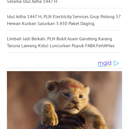
Selama Idul Adha 1447 H
WN
Idul Adha 1447 H, PLN Electricity Services Grup Potong 57
MALUKU
Hewan Kurban Salurkan 5.450 Paket Daging
WN
Limbah Jadi Berkah: PLN Bukit Asam Gandeng Karang
MALUT
Taruna Lawang Kidul Luncurkan Pupuk FABA FertAMax
WN
DAIRI
WN
DANAU
TOBA
WN
NIAS
WN