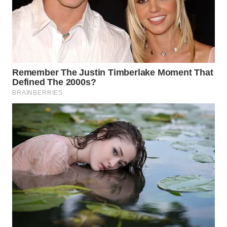
WAHANA
DESA
WISATA
LAPAK
WAHANA
Wahana
Network
KONSUMEN
LISTRIK
MASYARAKAT
KELISTRIKAN
WALINKI