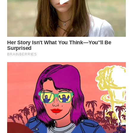
WN
SUMEDANG
WN
CIANJUR
WN
KEPULAUAN
SERIBU
WN
TANGERANG
WN
BINJAI
WN
CIREBON