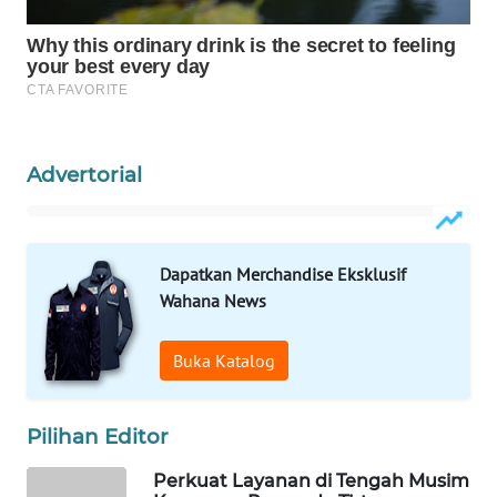
ID
MAWAKA
ID
MARTABAT
NET
Advertorial
PLN
WATCH
Dapatkan Merchandise Eksklusif
Wahana News
MKLI
Buka Katalog
LPKKI
LKKI
Pilihan Editor
Perkuat Layanan di Tengah Musim
KOPEKLIN