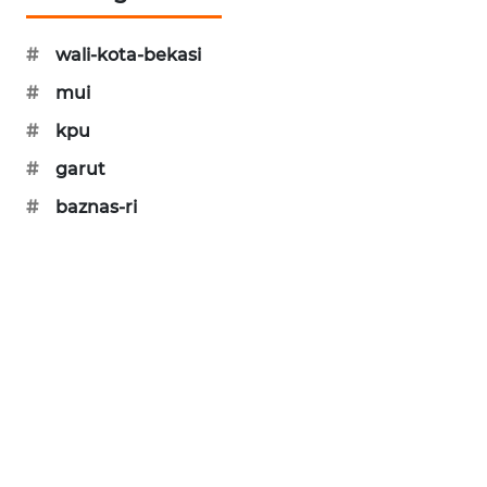
SONYA
#
wali-kota-bekasi
ASA
NEWS
#
mui
#
kpu
#
garut
#
baznas-ri