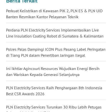
Berita Terkait
Perkuat Kelistrikan di Kawasan PIK 2, PLN ES & PLN UID
WN
Banten Resmikan Kantor Pelayanan Teknik
KALTARA
Perdana PLN Electricity Services Implementasikan Live
WN
KALSEL
Line Insulation Coating Robot di Sumatera & Kalimantan
WN
Polres Palas Dampingi ICON Plus Pasang Label Peringatan
KALTIM
di Tiang PLN dalam Penertiban Jaringan Ilegal
WN
Ini Ikhtiar Agincourt Resources Wujudkan Energi Bersih
SULSEL
dan Wariskan Kepada Generasi Selanjutnya
WN
PLN Electricity Services Raih Penghargaan 8th Indonesia
GORONTALO
Best CSR Awards 2026
WN
PLN Electricity Services Turunkan 30 Ribu Lebih Petugas
SULUT