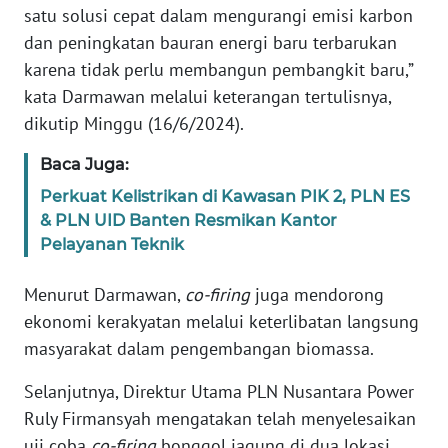
RIAU
satu solusi cepat dalam mengurangi emisi karbon
dan peningkatan bauran energi baru terbarukan
WN
karena tidak perlu membangun pembangkit baru,”
SERAMBI
kata Darmawan melalui keterangan tertulisnya,
dikutip Minggu (16/6/2024).
WN
JAMBI
Baca Juga:
Perkuat Kelistrikan di Kawasan PIK 2, PLN ES
WN
& PLN UID Banten Resmikan Kantor
SULTRA
Pelayanan Teknik
WN
Menurut Darmawan,
co-firing
juga mendorong
NTB
ekonomi kerakyatan melalui keterlibatan langsung
masyarakat dalam pengembangan biomassa.
WN
SULTENG
Selanjutnya, Direktur Utama PLN Nusantara Power
Ruly Firmansyah mengatakan telah menyelesaikan
WN
uji coba
co-firing
bonggol jagung di dua lokasi,