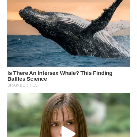
BEKASI
WN
BOGOR
WN
DEPOK
WN
TAPANULI
UTARA
WN
SAMOSIR
WN
PADANG
LAWAS