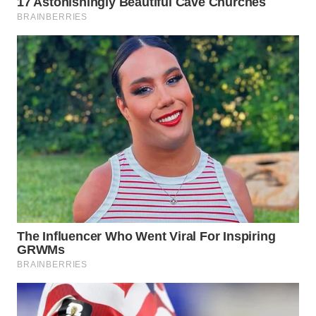
KONSUMEN
WAHANA
LISTRIK
WAHANA
TRAVEL
WAHANA
TV
WAHANANEWS
ID
WAHANANEWS
CO ID
WAHANANEWS
NET