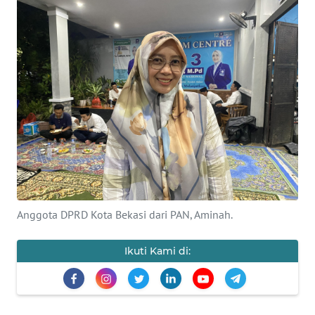
Informasi
INDEKS
BERITA
KONTAK
KAMI
INFO
IKLAN
TENTANG
Anggota DPRD Kota Bekasi dari PAN, Aminah.
KAMI
Ikuti Kami di:
PEDOMAN
MEDIA
SIBER