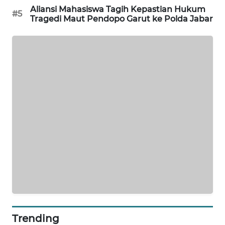
Aliansi Mahasiswa Tagih Kepastian Hukum
#5
Tragedi Maut Pendopo Garut ke Polda Jabar
PORTAL
KONSUMEN
FORWAMKI
ALPERKLINAS
FORJASIDA
TAMBANG
NEWS
SITUNGIR
NEWS
SIDIKALANG
Trending