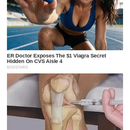
LANGKAT
WN
TAPANULI
SELATAN
WN
TANJUNG
LESUNG
WN
KARO
WN
SIMALUNGUN
WN
LABUHANBATU