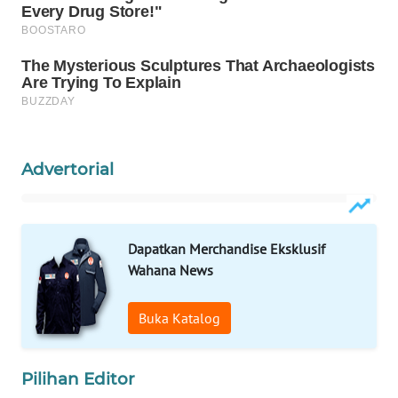
KONSUMEN
WAHANA
LISTRIK
WAHANA
TRAVEL
Advertorial
WAHANA
TV
WAHANANEWS
Dapatkan Merchandise Eksklusif
ID
Wahana News
WAHANANEWS
Buka Katalog
CO ID
Pilihan Editor
WAHANANEWS
NET