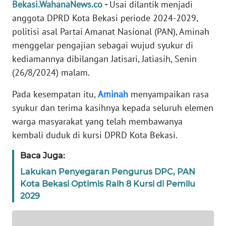
Bekasi.WahanaNews.co
-
Usai dilantik menjadi
REDAKSI
anggota DPRD Kota Bekasi periode 2024-2029,
politisi asal Partai Amanat Nasional (PAN), Aminah
KARIR
menggelar pengajian sebagai wujud syukur di
kediamannya dibilangan Jatisari, Jatiasih, Senin
DISCLAIMER
(26/8/2024) malam.
Wahana
Pada kesempatan itu,
Aminah
menyampaikan rasa
News
syukur dan terima kasihnya kepada seluruh elemen
Regional
warga masyarakat yang telah membawanya
kembali duduk di kursi DPRD Kota Bekasi.
WN
SUMUT
Baca Juga:
Lakukan Penyegaran Pengurus DPC, PAN
WN
JAKARTA
Kota Bekasi Optimis Raih 8 Kursi di Pemilu
2029
WN
JABAR