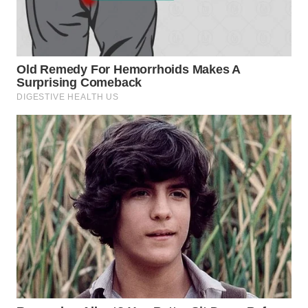
SURABAYA
WN
NATUNA
WN
BINTAN
WN
MANDALIKA
WN
LIKUPANG
WN
LABUANBAJO
WN
BORNEO