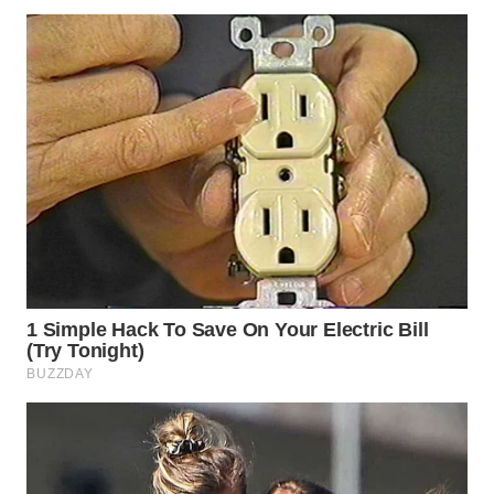
WN
INDRAMAYU
WN
KUNINGAN
WN
MAJALENGKA
WN
SUBANG
WN
SUKABUMI
WN
PURWAKARTA