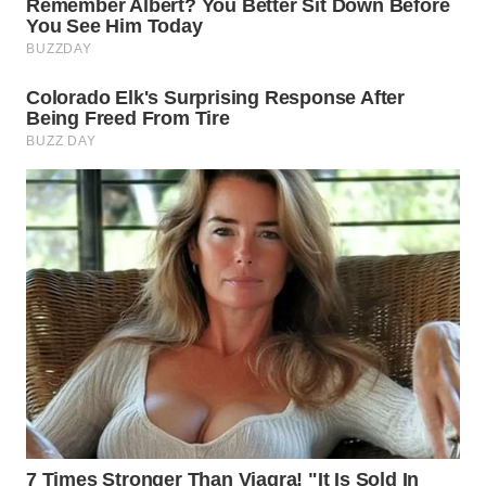
Wahana
Media
Group
WAHANA
NEWS
WAHANA
TANI
WAHANA
ADVOKAT
WAHANA
INFRASTRUKTUR
WAHANA