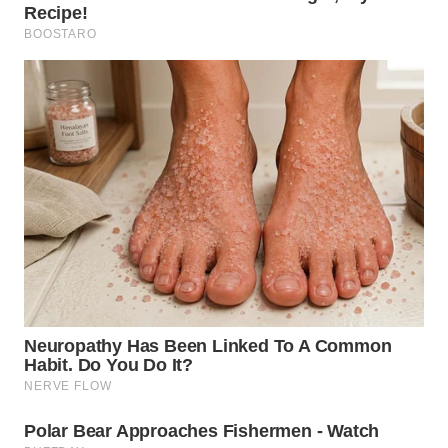
BEKASI
WN
BOGOR
WN
DEPOK
WN
TAPANULI
UTARA
WN
SAMOSIR
WN
PADANG
LAWAS