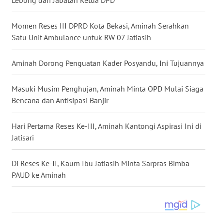
Lebong dari Jabatan Ketua DPD
WN
Momen Reses III DPRD Kota Bekasi, Aminah Serahkan
KALTARA
Satu Unit Ambulance untuk RW 07 Jatiasih
WN
Aminah Dorong Penguatan Kader Posyandu, Ini Tujuannya
KALSEL
Masuki Musim Penghujan, Aminah Minta OPD Mulai Siaga
WN
Bencana dan Antisipasi Banjir
KALTIM
Hari Pertama Reses Ke-III, Aminah Kantongi Aspirasi Ini di
WN
Jatisari
SULSEL
Di Reses Ke-II, Kaum Ibu Jatiasih Minta Sarpras Bimba
WN
PAUD ke Aminah
GORONTALO
WN
SULUT