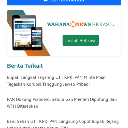
WN
NUSANTARA
WN
Install Aplikasi
JOGJA
WN
JATIM
Berita Terkait
Bupati Langkat Terjaring OTT KPK, PAN Minta Maaf
WN
Tegaskan Korupsi Tanggung Jawab Pribadi
BALI
PAN Dukung Prabowo, Setuju Gaji Menteri Dipotong dan
WN
KALBAR
WFH Diterapkan
WN
Baru Sehari OTT KPK, PAN Langsung Copot Bupati Rejang
KALTENG