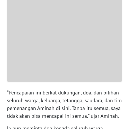
WN
BANTEN
WN
NTT
WN
KEPRI
WN
PAPUA
“Pencapaian ini berkat dukungan, doa, dan pilihan
WN
seluruh warga, keluarga, tetangga, saudara, dan tim
PAPUA
pemenangan Aminah di sini. Tanpa itu semua, saya
BARAT
tidak akan bisa mencapai ini semua,” ujar Aminah.
WN
Ia pun meminta doa kepada seluruh warga,