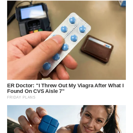
WN
MALUKU
WN
MALUT
WN
DAIRI
WN
DANAU
TOBA
WN
NIAS
WN