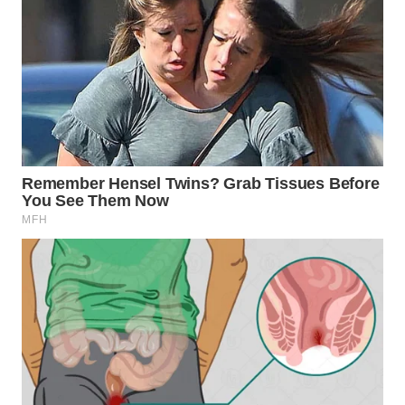
WN
PRIANGAN
TIMUR
WN
SEMARANG
WN
SOLO
WN
BOROBUDUR
WN
MADURA
WN