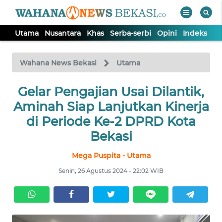
Utama
Nusantara
Khas
Serba-serbi
Opini
Indeks
WAHANA
Tutup
TV
Wahana News Bekasi
Utama
Gelar Pengajian Usai Dilantik,
UTAMA
Aminah Siap Lanjutkan Kinerja
NUSANTARA
di Periode Ke-2 DPRD Kota
Bekasi
KHAS
Mega Puspita - Utama
Senin, 26 Agustus 2024 - 22:02 WIB
SERBA-
SERBI
OPINI