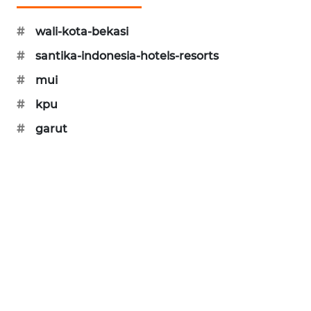
NEWS
#
wali-kota-bekasi
SIBARAGAS
NEWS
#
santika-indonesia-hotels-resorts
#
mui
METRO
SIANTAR
#
kpu
NEWS
#
garut
METRO
MEDAN
NEWS
METRO
JAKARTA
NEWS
KRT
NEWS