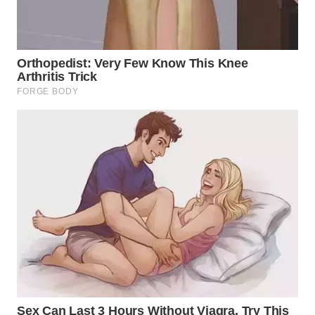
WN
TAPANULI
TENGAH
WN DELI
SERDANG
WN
TEBING
TINGGI
WN
PAKPAK
WN
KARAWANG
WN