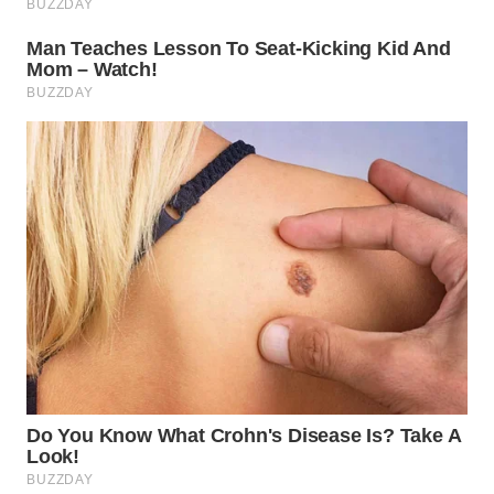
WN
SUMEDANG
WN
CIANJUR
WN
KEPULAUAN
SERIBU
WN
TANGERANG
WN
BINJAI
WN
CIREBON