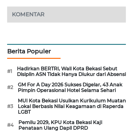
ID
KOMENTAR
MAWAKA
ID
MARTABAT
NET
Berita Populer
PLN
WATCH
Hadirkan BERTRI, Wali Kota Bekasi Sebut
#1
Disiplin ASN Tidak Hanya Diukur dari Absensi
MKLI
GM For A Day 2026 Sukses Digelar, 43 Anak
#2
Pimpin Operasional Hotel Selama Sehari
LPKKI
MUI Kota Bekasi Usulkan Kurikulum Muatan
#3
Lokal Berbasis Nilai Keagamaan di Raperda
LGBT
LKKI
Pemilu 2029, KPU Kota Bekasi Kaji
#4
Penataan Ulang Dapil DPRD
KOPEKLIN