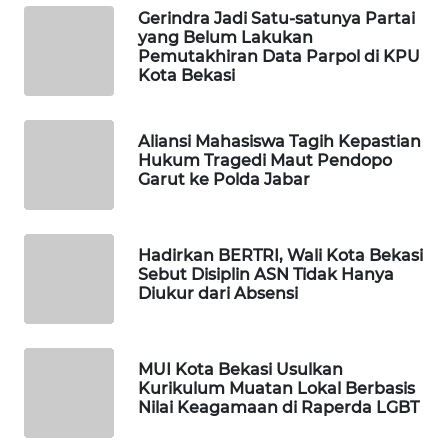
Gerindra Jadi Satu-satunya Partai
yang Belum Lakukan
WAHANA
Pemutakhiran Data Parpol di KPU
SPORT
Kota Bekasi
WAHANA
Aliansi Mahasiswa Tagih Kepastian
UMKM
Hukum Tragedi Maut Pendopo
Garut ke Polda Jabar
WAHANA
SELEB
Hadirkan BERTRI, Wali Kota Bekasi
WAHANA
Sebut Disiplin ASN Tidak Hanya
Diukur dari Absensi
PERSONA
WAHANA
OTOMOTIF
MUI Kota Bekasi Usulkan
Kurikulum Muatan Lokal Berbasis
Nilai Keagamaan di Raperda LGBT
WAHANA
HEALTH