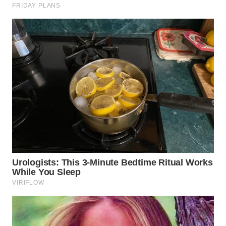
WN
INDRAMAYU
WN
KUNINGAN
WN
MAJALENGKA
WN
SUBANG
WN
SUKABUMI
WN
PURWAKARTA