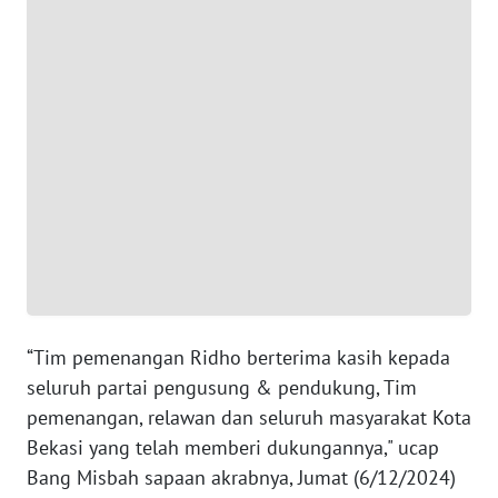
WN
BANTEN
WN
NTT
WN
KEPRI
WN
PAPUA
“Tim pemenangan Ridho berterima kasih kepada
WN
seluruh partai pengusung & pendukung, Tim
PAPUA
pemenangan, relawan dan seluruh masyarakat Kota
BARAT
Bekasi yang telah memberi dukungannya," ucap
Bang Misbah sapaan akrabnya, Jumat (6/12/2024)
WN