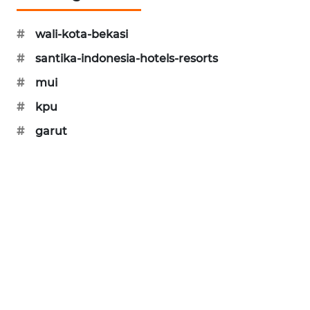
NEWS
#
wali-kota-bekasi
SIBARAGAS
NEWS
#
santika-indonesia-hotels-resorts
#
mui
METRO
SIANTAR
#
kpu
NEWS
#
garut
METRO
MEDAN
NEWS
METRO
JAKARTA
NEWS
KRT
NEWS