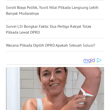
Soroti Biaya Politik, Yusril Nilai Pilkada Langsung Lebih
WN
Banyak Mudaratnya
MALUKU
Survei LSI Bongkar Fakta: Dua Pertiga Rakyat Tolak
WN
Pilkada Lewat DPRD
MALUT
Wacana Pilkada Dipilih DPRD Apakah Sebuah Solusi?
WN
DAIRI
WN
DANAU
TOBA
WN
NIAS
WN