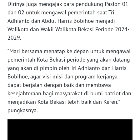
SULBAR
Dirinya juga mengajak para pendukung Paslon 01
dan 02 untuk mengawal pemerintah saat Tri
WN
Adhianto dan Abdul Harris Bobihoe menjadi
BABEL
Walikota dan Wakil Walikota Bekasi Periode 2024-
2029.
WN
SUMBAR
“Mari bersama menatap ke depan untuk mengawal
pemerintah Kota Bekasi periode yang akan datang
WN
yang akan di pimpin oleh Tri Adhianto dan Harris
SUMSEL
Bobihoe, agar visi misi dan program kerjanya
dapat berjalan dengan baik dan membawa
WN
kesejahteraan bagi masyarakat di bumi patriot dan
BENGKULU
menjadikan Kota Bekasi lebih baik dan Keren,"
pungkasnya.
WN
LAMPUNG
WN
JATENG