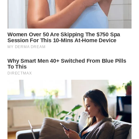
LANGKAT
WN
TAPANULI
SELATAN
WN
TANJUNG
LESUNG
WN
KARO
WN
SIMALUNGUN
WN
LABUHANBATU