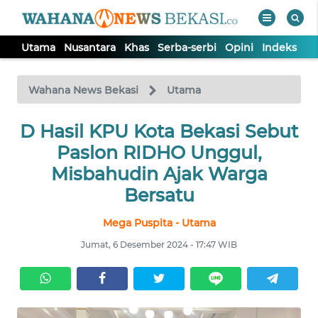
Utama
Nusantara
Khas
Serba-serbi
Opini
Indeks
WAHANA
Tutup
TV
Wahana News Bekasi
Utama
D Hasil KPU Kota Bekasi Sebut
UTAMA
Paslon RIDHO Unggul,
NUSANTARA
Misbahudin Ajak Warga
Bersatu
KHAS
Mega Puspita - Utama
Jumat, 6 Desember 2024 - 17:47 WIB
SERBA-
SERBI
OPINI