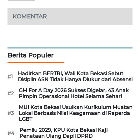
ID
KOMENTAR
MAWAKA
ID
MARTABAT
NET
Berita Populer
PLN
WATCH
Hadirkan BERTRI, Wali Kota Bekasi Sebut
#1
Disiplin ASN Tidak Hanya Diukur dari Absensi
MKLI
GM For A Day 2026 Sukses Digelar, 43 Anak
#2
Pimpin Operasional Hotel Selama Sehari
LPKKI
MUI Kota Bekasi Usulkan Kurikulum Muatan
#3
Lokal Berbasis Nilai Keagamaan di Raperda
LGBT
LKKI
Pemilu 2029, KPU Kota Bekasi Kaji
#4
Penataan Ulang Dapil DPRD
KOPEKLIN