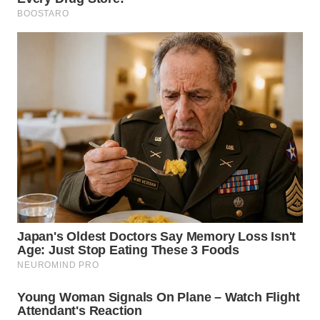
BEKASI
WN
BOGOR
WN
DEPOK
WN
TAPANULI
UTARA
WN
SAMOSIR
WN
PADANG
LAWAS