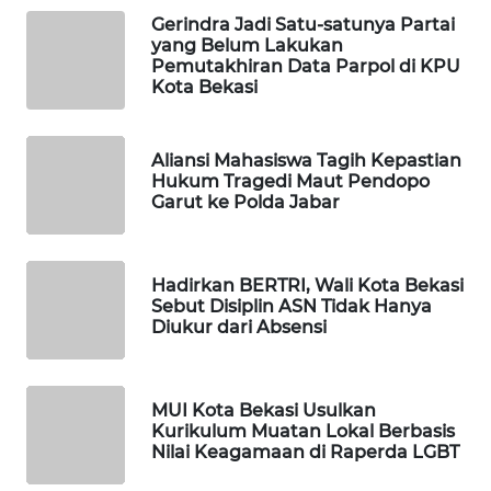
Gerindra Jadi Satu-satunya Partai
yang Belum Lakukan
WAHANA
Pemutakhiran Data Parpol di KPU
SPORT
Kota Bekasi
WAHANA
Aliansi Mahasiswa Tagih Kepastian
UMKM
Hukum Tragedi Maut Pendopo
Garut ke Polda Jabar
WAHANA
SELEB
Hadirkan BERTRI, Wali Kota Bekasi
WAHANA
Sebut Disiplin ASN Tidak Hanya
PERSONA
Diukur dari Absensi
WAHANA
OTOMOTIF
MUI Kota Bekasi Usulkan
Kurikulum Muatan Lokal Berbasis
Nilai Keagamaan di Raperda LGBT
WAHANA
HEALTH