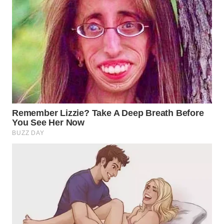
WN
PRIANGAN
TIMUR
WN
SEMARANG
WN
SOLO
WN
BOROBUDUR
WN
MADURA
WN