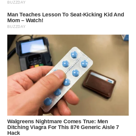
WN
SUMEDANG
WN
CIANJUR
WN
KEPULAUAN
SERIBU
WN
TANGERANG
WN
BINJAI
WN
CIREBON