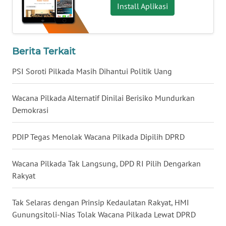
Install Aplikasi
WN
KALTARA
Berita Terkait
WN
PSI Soroti Pilkada Masih Dihantui Politik Uang
KALSEL
Wacana Pilkada Alternatif Dinilai Berisiko Mundurkan
WN
KALTIM
Demokrasi
WN
PDIP Tegas Menolak Wacana Pilkada Dipilih DPRD
SULSEL
Wacana Pilkada Tak Langsung, DPD RI Pilih Dengarkan
WN
Rakyat
GORONTALO
Tak Selaras dengan Prinsip Kedaulatan Rakyat, HMI
WN
Gunungsitoli-Nias Tolak Wacana Pilkada Lewat DPRD
SULUT