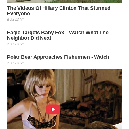
Wahana
Media
Group
WAHANA
NEWS
WAHANA
TANI
WAHANA
ADVOKAT
WAHANA
INFRASTRUKTUR
WAHANA