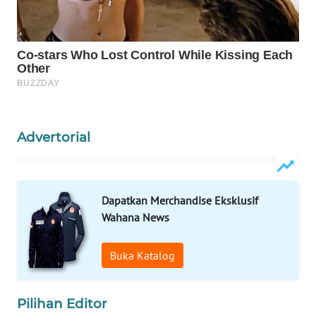
KONSUMEN
WAHANA
LISTRIK
WAHANA
TRAVEL
Advertorial
WAHANA
TV
WAHANANEWS
Dapatkan Merchandise Eksklusif
ID
Wahana News
WAHANANEWS
Buka Katalog
CO ID
WAHANANEWS
Pilihan Editor
NET