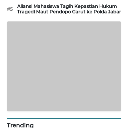
Aliansi Mahasiswa Tagih Kepastian Hukum
#5
Tragedi Maut Pendopo Garut ke Polda Jabar
PORTAL
KONSUMEN
FORWAMKI
ALPERKLINAS
FORJASIDA
TAMBANG
NEWS
SITUNGIR
NEWS
SIDIKALANG
Trending