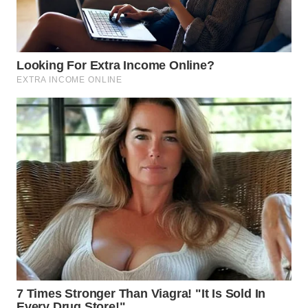
WN
TAPANULI
TENGAH
WN DELI
SERDANG
WN
TEBING
TINGGI
WN
PAKPAK
WN
KARAWANG
WN