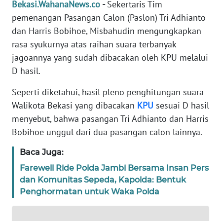
Bekasi.WahanaNews.co
-
Sekertaris Tim
REDAKSI
pemenangan Pasangan Calon (Paslon) Tri Adhianto
dan Harris Bobihoe, Misbahudin mengungkapkan
KARIR
rasa syukurnya atas raihan suara terbanyak
jagoannya yang sudah dibacakan oleh KPU melalui
DISCLAIMER
D hasil.
Wahana
Seperti diketahui, hasil pleno penghitungan suara
News
Walikota Bekasi yang dibacakan
KPU
sesuai D hasil
Regional
menyebut, bahwa pasangan Tri Adhianto dan Harris
Bobihoe unggul dari dua pasangan calon lainnya.
WN
SUMUT
Baca Juga:
Farewell Ride Polda Jambi Bersama Insan Pers
WN
JAKARTA
dan Komunitas Sepeda, Kapolda: Bentuk
Penghormatan untuk Waka Polda
WN
JABAR