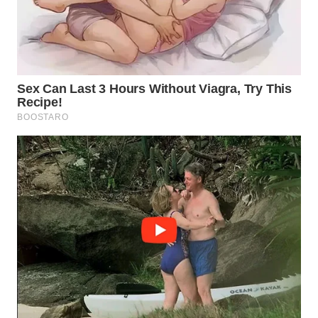
SURABAYA
WN
NATUNA
WN
BINTAN
WN
MANDALIKA
WN
LIKUPANG
WN
LABUANBAJO
WN
BORNEO