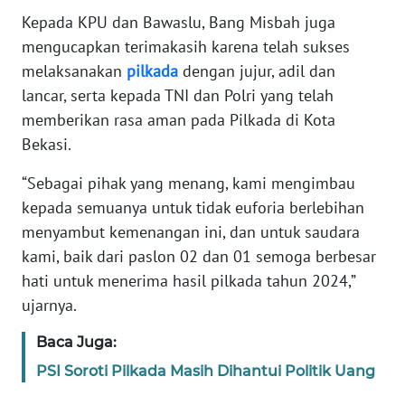
RIAU
Kepada KPU dan Bawaslu, Bang Misbah juga
mengucapkan terimakasih karena telah sukses
WN
melaksanakan
pilkada
dengan jujur, adil dan
SERAMBI
lancar, serta kepada TNI dan Polri yang telah
memberikan rasa aman pada Pilkada di Kota
WN
JAMBI
Bekasi.
“Sebagai pihak yang menang, kami mengimbau
WN
kepada semuanya untuk tidak euforia berlebihan
SULTRA
menyambut kemenangan ini, dan untuk saudara
WN
kami, baik dari paslon 02 dan 01 semoga berbesar
NTB
hati untuk menerima hasil pilkada tahun 2024,”
ujarnya.
WN
SULTENG
Baca Juga:
PSI Soroti Pilkada Masih Dihantui Politik Uang
WN