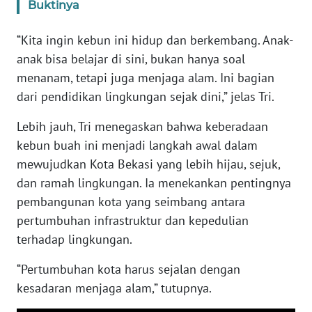
SULBAR
Buktinya
WN
“Kita ingin kebun ini hidup dan berkembang. Anak-
BABEL
anak bisa belajar di sini, bukan hanya soal
menanam, tetapi juga menjaga alam. Ini bagian
WN
dari pendidikan lingkungan sejak dini,” jelas Tri.
SUMBAR
Lebih jauh, Tri menegaskan bahwa keberadaan
WN
kebun buah ini menjadi langkah awal dalam
SUMSEL
mewujudkan Kota Bekasi yang lebih hijau, sejuk,
dan ramah lingkungan. Ia menekankan pentingnya
WN
pembangunan kota yang seimbang antara
BENGKULU
pertumbuhan infrastruktur dan kepedulian
terhadap lingkungan.
WN
LAMPUNG
“Pertumbuhan kota harus sejalan dengan
kesadaran menjaga alam,” tutupnya.
WN
JATENG