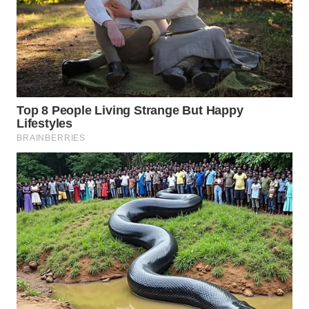
WN
TAPANULI
TENGAH
WN DELI
SERDANG
WN
TEBING
TINGGI
WN
PAKPAK
WN
KARAWANG
WN