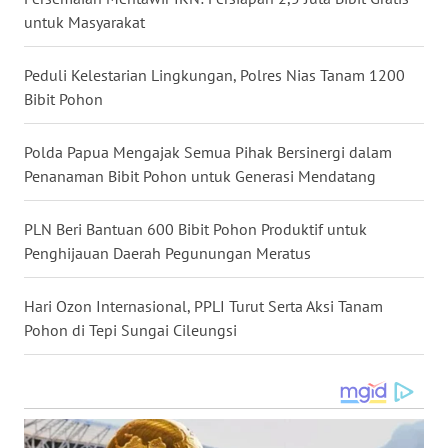
untuk Masyarakat
WN
MALUKU
Peduli Kelestarian Lingkungan, Polres Nias Tanam 1200
Bibit Pohon
WN
MALUT
Polda Papua Mengajak Semua Pihak Bersinergi dalam
Penanaman Bibit Pohon untuk Generasi Mendatang
WN
DAIRI
PLN Beri Bantuan 600 Bibit Pohon Produktif untuk
Penghijauan Daerah Pegunungan Meratus
WN
DANAU
Hari Ozon Internasional, PPLI Turut Serta Aksi Tanam
TOBA
Pohon di Tepi Sungai Cileungsi
WN
NIAS
WN