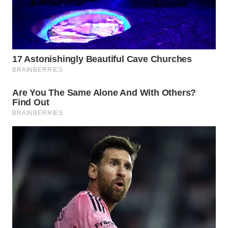
WN
PRIANGAN
TIMUR
WN
SEMARANG
WN
SOLO
WN
BOROBUDUR
WN
MADURA
WN