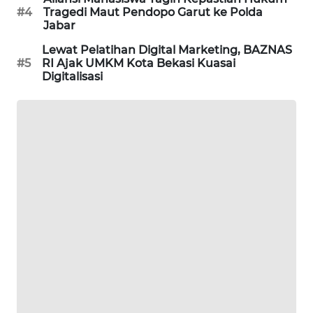
#4
Tragedi Maut Pendopo Garut ke Polda
Jabar
KARING
NEWS
Lewat Pelatihan Digital Marketing, BAZNAS
#5
RI Ajak UMKM Kota Bekasi Kuasai
Digitalisasi
JURNAL
MARITIM
HUMBANG
NEWS
GARONGGANG
NEWS
FISUELRI
ID
ENERGI
NEWS