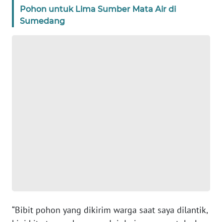
Pohon untuk Lima Sumber Mata Air di
WN
Sumedang
BANTEN
WN
NTT
WN
KEPRI
WN
PAPUA
WN
PAPUA
BARAT
“Bibit pohon yang dikirim warga saat saya dilantik,
WN