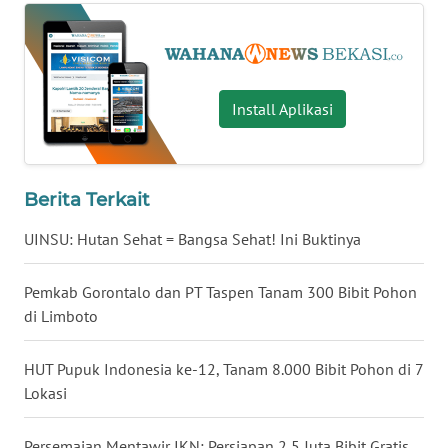
WN
KALTARA
Install Aplikasi
WN
KALSEL
WN
Berita Terkait
KALTIM
UINSU: Hutan Sehat = Bangsa Sehat! Ini Buktinya
WN
SULSEL
Pemkab Gorontalo dan PT Taspen Tanam 300 Bibit Pohon
di Limboto
WN
GORONTALO
HUT Pupuk Indonesia ke-12, Tanam 8.000 Bibit Pohon di 7
Lokasi
WN
SULUT
Persemaian Mentawir IKN: Persiapan 2,5 Juta Bibit Gratis