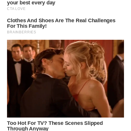
Wahana
Media
Group
WAHANA
NEWS
WAHANA
TANI
WAHANA
ADVOKAT
WAHANA
INFRASTRUKTUR
WAHANA