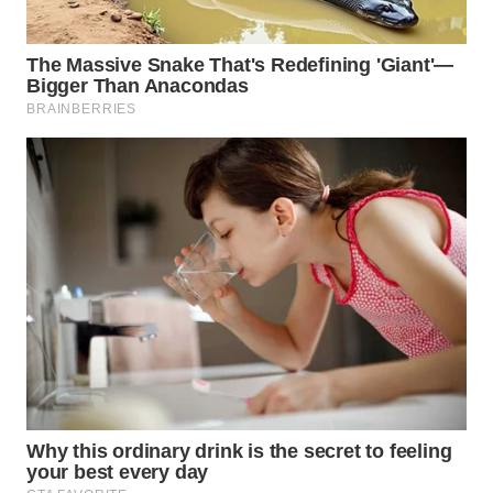
BEKASI
WN
BOGOR
WN
DEPOK
WN
TAPANULI
UTARA
WN
SAMOSIR
WN
PADANG
LAWAS