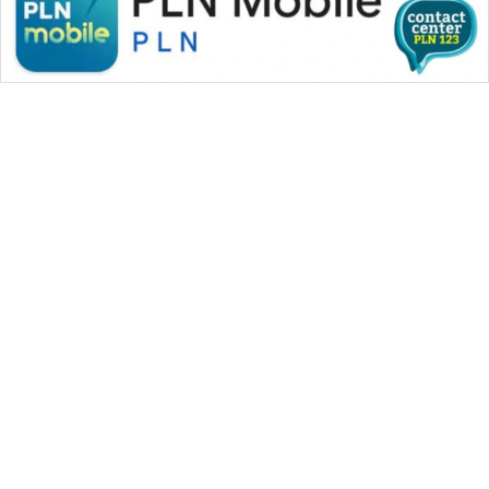
WAHANA MEDIA GROUP
|
|
|
WAHANA NEWS co
WAHANA TANI
WAHANA ADVOKAT
|
|
WAHANA INFRASTRUKTUR
WAHANA KONSUMEN
|
|
|
WAHANA LISTRIK
WAHANA TRAVEL
WAHANA TV
|
|
|
WAHANANEWS id
WAHANANEWS CO ID
WAHANANEWS NET
|
|
|
WAHANA SPORT ID
Wahana UMKM
Wahana Seleb