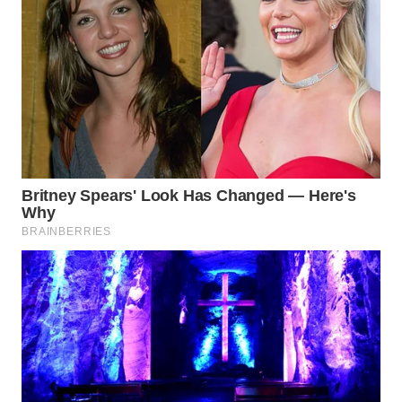
WN
INDRAMAYU
WN
KUNINGAN
WN
MAJALENGKA
WN
SUBANG
WN
SUKABUMI
WN
PURWAKARTA