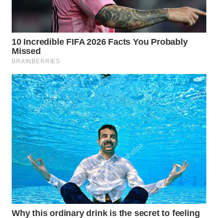
SURABAYA
WN
NATUNA
WN
BINTAN
WN
MANDALIKA
WN
LIKUPANG
WN
LABUANBAJO
WN
BORNEO