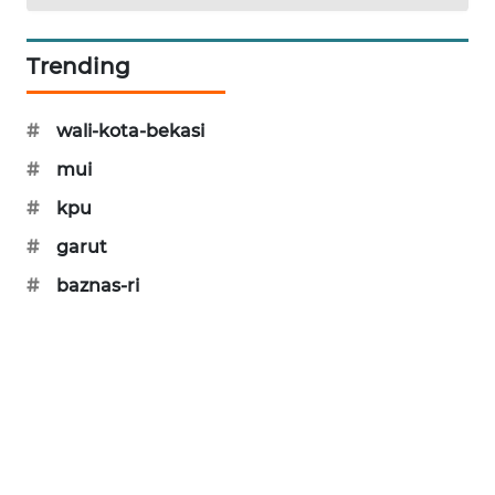
CILEUNGSI
NEWS
Trending
BERKAT
#
wali-kota-bekasi
NEWS
#
mui
BERAMPU
#
kpu
NEWS
#
garut
ANUGERAH
#
baznas-ri
NEWS
AKHLAK
ID
PERAPKI
NEWS