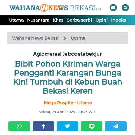
Utama
Nusantara
Khas
Serba-serbi
Opini
Indeks
WAHANA
Tutup
TV
Wahana News Bekasi
Utama
Aglomerasi Jabodetabekjur
UTAMA
Bibit Pohon Kiriman Warga
NUSANTARA
Pengganti Karangan Bunga
Kini Tumbuh di Kebun Buah
KHAS
Bekasi Keren
Mega Puspita - Utama
SERBA-
SERBI
Selasa, 29 April 2025 - 18:06 WIB
OPINI