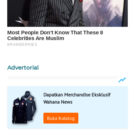
WAHANA
DESA
WISATA
LAPAK
WAHANA
Wahana
Advertorial
Network
KONSUMEN
LISTRIK
Dapatkan Merchandise Eksklusif
Wahana News
MASYARAKAT
KELISTRIKAN
Buka Katalog
WALINKI