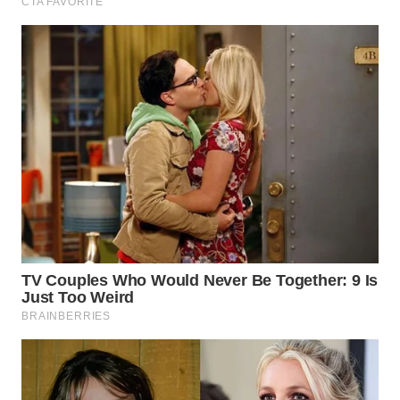
WN
SUMEDANG
WN
CIANJUR
WN
KEPULAUAN
SERIBU
WN
TANGERANG
WN
BINJAI
WN
CIREBON