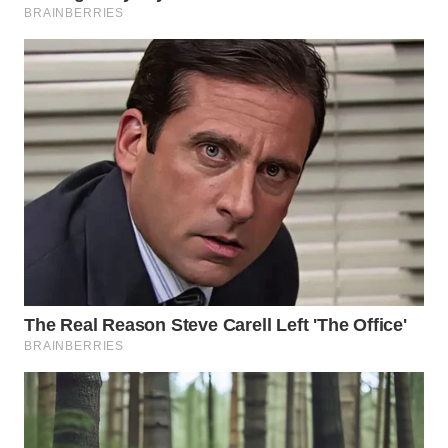
KONSUMEN
WAHANA
LISTRIK
WAHANA
TRAVEL
WAHANA
TV
WAHANANEWS
ID
WAHANANEWS
CO ID
WAHANANEWS
NET