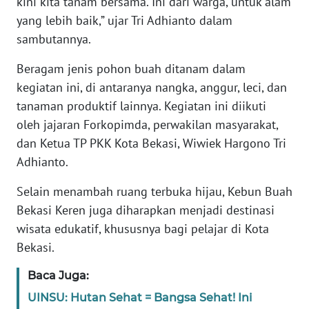
kini kita tanam bersama. Ini dari warga, untuk alam
RIAU
yang lebih baik,” ujar Tri Adhianto dalam
sambutannya.
WN
SERAMBI
Beragam jenis pohon buah ditanam dalam
kegiatan ini, di antaranya nangka, anggur, leci, dan
WN
tanaman produktif lainnya. Kegiatan ini diikuti
JAMBI
oleh jajaran Forkopimda, perwakilan masyarakat,
dan Ketua TP PKK Kota Bekasi, Wiwiek Hargono Tri
WN
SULTRA
Adhianto.
Selain menambah ruang terbuka hijau, Kebun Buah
WN
NTB
Bekasi Keren juga diharapkan menjadi destinasi
wisata edukatif, khususnya bagi pelajar di Kota
WN
Bekasi.
SULTENG
Baca Juga:
WN
UINSU: Hutan Sehat = Bangsa Sehat! Ini