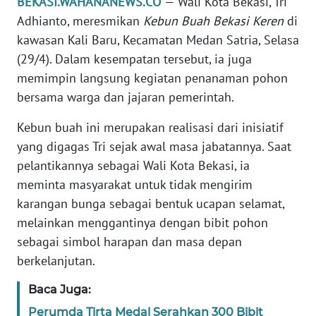
BEKASI.WAHANANEWS.CO
— Wali Kota Bekasi, Tri
REDAKSI
Adhianto, meresmikan
Kebun Buah Bekasi Keren
di
kawasan Kali Baru, Kecamatan Medan Satria, Selasa
KARIR
(29/4). Dalam kesempatan tersebut, ia juga
memimpin langsung kegiatan penanaman pohon
DISCLAIMER
bersama warga dan jajaran pemerintah.
Wahana
Kebun buah ini merupakan realisasi dari inisiatif
News
yang digagas Tri sejak awal masa jabatannya. Saat
Regional
pelantikannya sebagai Wali Kota Bekasi, ia
meminta masyarakat untuk tidak mengirim
WN
karangan bunga sebagai bentuk ucapan selamat,
SUMUT
melainkan menggantinya dengan bibit pohon
sebagai simbol harapan dan masa depan
WN
JAKARTA
berkelanjutan.
Baca Juga:
WN
JABAR
Perumda Tirta Medal Serahkan 300 Bibit