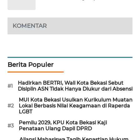
NEWS
SIBARAGAS
NEWS
KOMENTAR
METRO
SIANTAR
NEWS
Berita Populer
METRO
MEDAN
NEWS
Hadirkan BERTRI, Wali Kota Bekasi Sebut
#1
Disiplin ASN Tidak Hanya Diukur dari Absensi
METRO
MUI Kota Bekasi Usulkan Kurikulum Muatan
JAKARTA
#2
Lokal Berbasis Nilai Keagamaan di Raperda
LGBT
NEWS
Pemilu 2029, KPU Kota Bekasi Kaji
#3
Penataan Ulang Dapil DPRD
KRT
NEWS
Aliansi Mahasiswa Tagih Kepastian Hukum