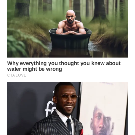
WAHANA
SPORT
WAHANA
UMKM
WAHANA
SELEB
WAHANA
PERSONA
WAHANA
OTOMOTIF
WAHANA
HEALTH