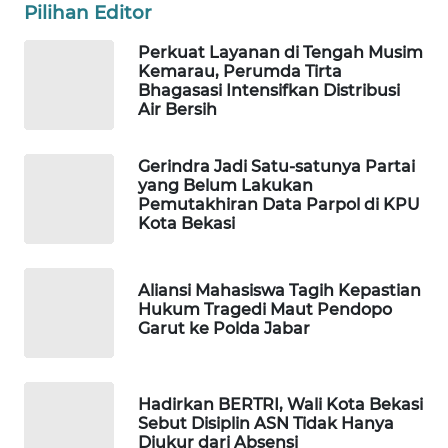
ID
Pilihan Editor
Perkuat Layanan di Tengah Musim
MAWAKA
Kemarau, Perumda Tirta
ID
Bhagasasi Intensifkan Distribusi
Air Bersih
MARTABAT
NET
Gerindra Jadi Satu-satunya Partai
yang Belum Lakukan
Pemutakhiran Data Parpol di KPU
PLN
Kota Bekasi
WATCH
MKLI
Aliansi Mahasiswa Tagih Kepastian
Hukum Tragedi Maut Pendopo
Garut ke Polda Jabar
LPKKI
LKKI
Hadirkan BERTRI, Wali Kota Bekasi
Sebut Disiplin ASN Tidak Hanya
KOPEKLIN
Diukur dari Absensi