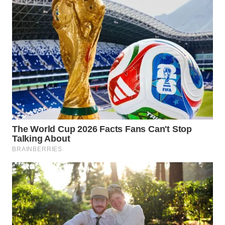
LANGKAT
WN
TAPANULI
SELATAN
WN
TANJUNG
LESUNG
WN
KARO
WN
SIMALUNGUN
WN
LABUHANBATU