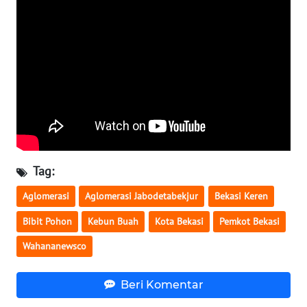
WN
NUSANTARA
WN
JOGJA
WN
JATIM
Tag:
WN
Aglomerasi
Aglomerasi Jabodetabekjur
Bekasi Keren
BALI
Bibit Pohon
Kebun Buah
Kota Bekasi
Pemkot Bekasi
WN
Wahananewsco
KALBAR
Beri Komentar
WN
KALTENG