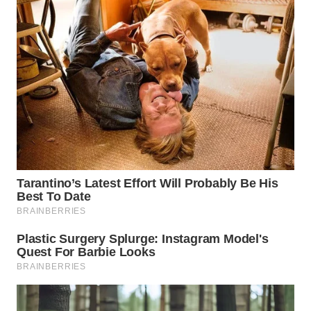
WN
TAPANULI
TENGAH
WN DELI
SERDANG
WN
TEBING
TINGGI
WN
PAKPAK
WN
KARAWANG
WN