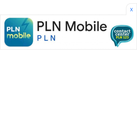
X
WAHANA MEDIA GROUP
|
|
|
WAHANA NEWS co
WAHANA TANI
WAHANA ADVOKAT
|
|
WAHANA INFRASTRUKTUR
WAHANA KONSUMEN