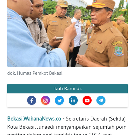
Informasi
INDEKS
BERITA
KONTAK
KAMI
INFO
dok. Humas Pemkot Bekasi.
IKLAN
Ikuti Kami di:
TENTANG
KAMI
PEDOMAN
Bekasi.WahanaNews.co
-
Sekretaris Daerah (Sekda)
MEDIA
SIBER
Kota Bekasi, Junaedi menyampaikan sejumlah poin
penting dalam apel terakhir tahun 2024 saat