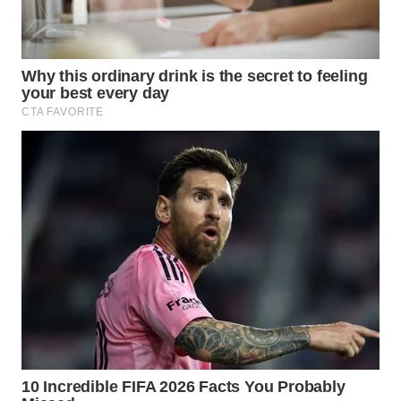
WAHANA
SPORT
WAHANA
UMKM
WAHANA
SELEB
WAHANA
PERSONA
WAHANA
OTOMOTIF
WAHANA
HEALTH