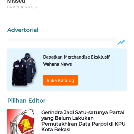
WAHANA
DESA
WISATA
Advertorial
LAPAK
WAHANA
Dapatkan Merchandise Eksklusif
Wahana News
Wahana
Network
Buka Katalog
KONSUMEN
LISTRIK
Pilihan Editor
MASYARAKAT
Gerindra Jadi Satu-satunya Partai
KELISTRIKAN
yang Belum Lakukan
Pemutakhiran Data Parpol di KPU
Kota Bekasi
WALINKI