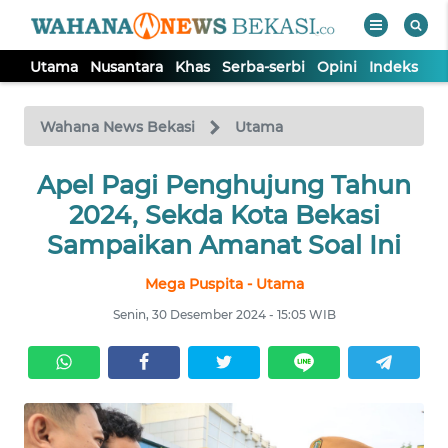
Utama
Nusantara
Khas
Serba-serbi
Opini
Indeks
WAHANA
Tutup
TV
Wahana News Bekasi
Utama
Apel Pagi Penghujung Tahun
UTAMA
2024, Sekda Kota Bekasi
NUSANTARA
Sampaikan Amanat Soal Ini
Mega Puspita - Utama
KHAS
Senin, 30 Desember 2024 - 15:05 WIB
SERBA-
SERBI
OPINI