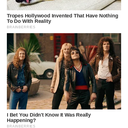
WN
INDRAMAYU
WN
KUNINGAN
WN
MAJALENGKA
WN
SUBANG
WN
SUKABUMI
WN
PURWAKARTA