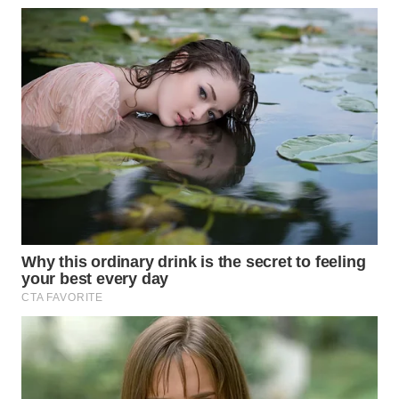
SURABAYA
WN
NATUNA
WN
BINTAN
WN
MANDALIKA
WN
LIKUPANG
WN
LABUANBAJO
WN
BORNEO