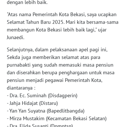
SULBAR
dengan lebih baik.
"Atas nama Pemerintah Kota Bekasi, saya ucapkan
WN
Selamat Tahun Baru 2025. Mari kita bersama-sama
BABEL
membangun Kota Bekasi lebih baik lagi," ujar
WN
Junaedi.
SUMBAR
Selanjutnya, dalam pelaksanaan apel pagi ini,
Sekda juga memberikan selamat atas para
WN
SUMSEL
purnabakti yang sudah memasuki masa pensiun
dan diserahkan berupa penghargaan untuk masa
WN
pensiun menjadi pegawai Pemerintah Kota,
BENGKULU
diantaranya :
- Dra. Ec. Suminah (Disdagperin)
WN
- Jahja Hidajat (Distaru)
LAMPUNG
- Yan Yan Suyatna (Bapedlitbangda)
- Mirza Mustakim (Kecamatan Bekasi Selatan)
WN
- Dra. Elida Susanti (Dpmptsp)
JATENG