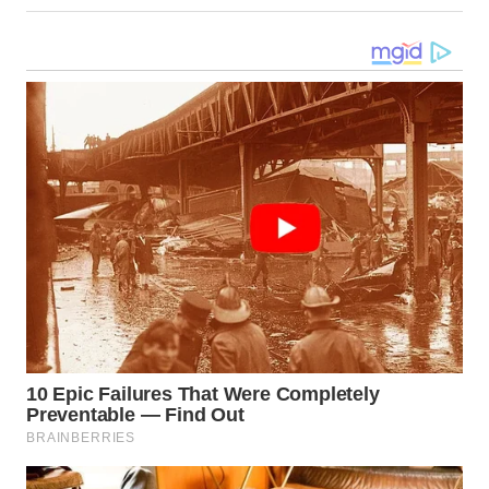
LANGKAT
WN
TAPANULI
SELATAN
WN
TANJUNG
LESUNG
WN
KARO
WN
SIMALUNGUN
WN
LABUHANBATU