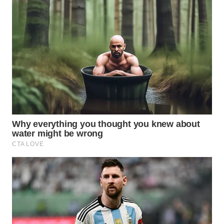
BEKASI
WN
BOGOR
WN
DEPOK
WN
TAPANULI
UTARA
WN
SAMOSIR
WN
PADANG
LAWAS