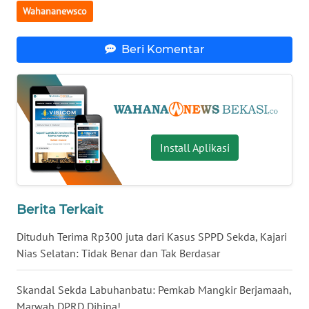
Wahananewsco
WN
KALTARA
Beri Komentar
WN
KALSEL
WN
Install Aplikasi
KALTIM
WN
SULSEL
Berita Terkait
Dituduh Terima Rp300 juta dari Kasus SPPD Sekda, Kajari
WN
GORONTALO
Nias Selatan: Tidak Benar dan Tak Berdasar
WN
Skandal Sekda Labuhanbatu: Pemkab Mangkir Berjamaah,
SULUT
Marwah DPRD Dihina!