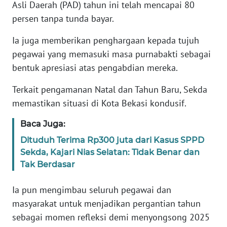
RIAU
Asli Daerah (PAD) tahun ini telah mencapai 80
persen tanpa tunda bayar.
WN
Ia juga memberikan penghargaan kepada tujuh
SERAMBI
pegawai yang memasuki masa purnabakti sebagai
bentuk apresiasi atas pengabdian mereka.
WN
JAMBI
Terkait pengamanan Natal dan Tahun Baru, Sekda
memastikan situasi di Kota Bekasi kondusif.
WN
SULTRA
Baca Juga:
Dituduh Terima Rp300 juta dari Kasus SPPD
WN
Sekda, Kajari Nias Selatan: Tidak Benar dan
NTB
Tak Berdasar
WN
Ia pun mengimbau seluruh pegawai dan
SULTENG
masyarakat untuk menjadikan pergantian tahun
sebagai momen refleksi demi menyongsong 2025
WN