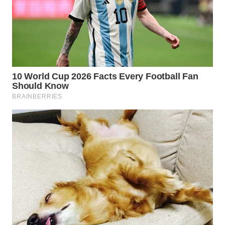
WN
SUMEDANG
WN
CIANJUR
WN
KEPULAUAN
SERIBU
WN
TANGERANG
WN
BINJAI
WN
CIREBON