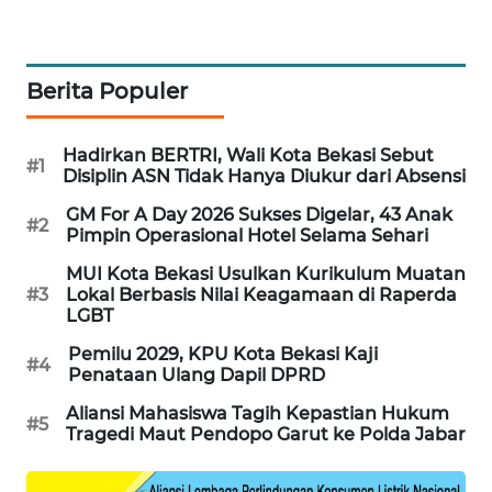
NEWS
SIBARAGAS
NEWS
Berita Populer
METRO
Hadirkan BERTRI, Wali Kota Bekasi Sebut
SIANTAR
#1
Disiplin ASN Tidak Hanya Diukur dari Absensi
NEWS
GM For A Day 2026 Sukses Digelar, 43 Anak
#2
Pimpin Operasional Hotel Selama Sehari
METRO
MEDAN
MUI Kota Bekasi Usulkan Kurikulum Muatan
NEWS
#3
Lokal Berbasis Nilai Keagamaan di Raperda
LGBT
METRO
Pemilu 2029, KPU Kota Bekasi Kaji
#4
JAKARTA
Penataan Ulang Dapil DPRD
NEWS
Aliansi Mahasiswa Tagih Kepastian Hukum
#5
Tragedi Maut Pendopo Garut ke Polda Jabar
KRT
NEWS