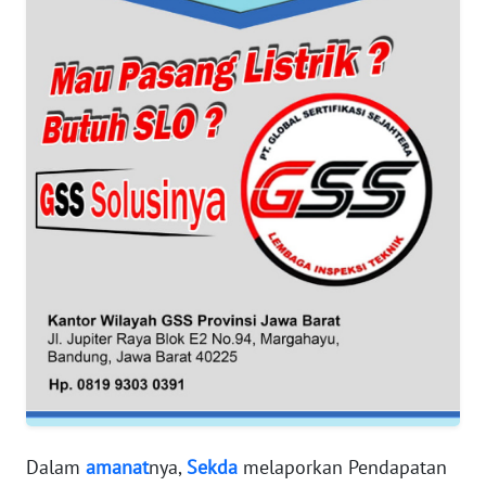
WN
BANTEN
WN
NTT
WN
KEPRI
WN
PAPUA
WN
PAPUA
BARAT
Dalam
amanat
nya,
Sekda
melaporkan Pendapatan
WN