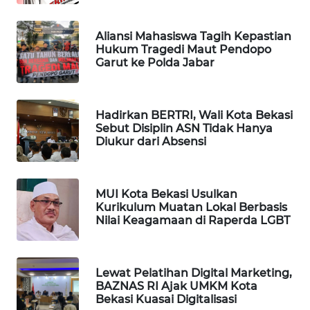
ID
Aliansi Mahasiswa Tagih Kepastian
MAWAKA
Hukum Tragedi Maut Pendopo
ID
Garut ke Polda Jabar
MARTABAT
NET
Hadirkan BERTRI, Wali Kota Bekasi
Sebut Disiplin ASN Tidak Hanya
Diukur dari Absensi
PLN
WATCH
MUI Kota Bekasi Usulkan
MKLI
Kurikulum Muatan Lokal Berbasis
Nilai Keagamaan di Raperda LGBT
LPKKI
LKKI
Lewat Pelatihan Digital Marketing,
BAZNAS RI Ajak UMKM Kota
Bekasi Kuasai Digitalisasi
KOPEKLIN