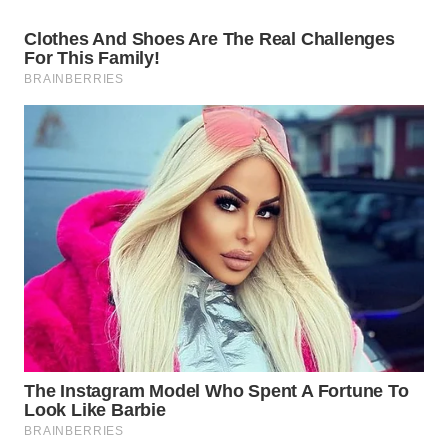
WN
PRIANGAN
TIMUR
WN
SEMARANG
WN
SOLO
WN
BOROBUDUR
WN
MADURA
WN