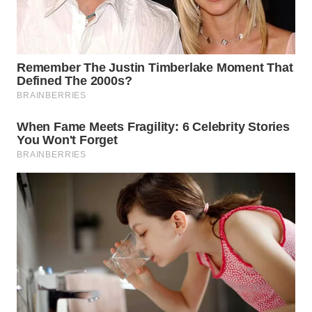
KONSUMEN
WAHANA
LISTRIK
WAHANA
TRAVEL
WAHANA
TV
WAHANANEWS
ID
WAHANANEWS
CO ID
WAHANANEWS
NET