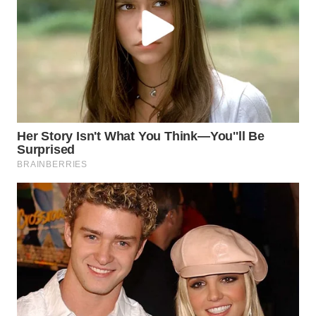
Wahana
Media
Group
WAHANA
NEWS
WAHANA
TANI
WAHANA
ADVOKAT
WAHANA
INFRASTRUKTUR
WAHANA