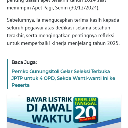
REDAKSI
memimpin Apel Pagi, Senin (30/12/2024).
Sebelumnya, Ia mengucapkan terima kasih kepada
KARIR
seluruh pegawai atas dedikasi selama setahun
terakhir, serta mengingatkan pentingnya refleksi
DISCLAIMER
untuk memperbaiki kinerja menjelang tahun 2025.
Wahana
News
Regional
Baca Juga:
Pemko Gunungsitoli Gelar Seleksi Terbuka
WN
JPTP untuk 4 OPD, Sekda Wanti-wanti Ini ke
SUMUT
Peserta
WN
JAKARTA
WN
JABAR