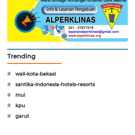
KARING
NEWS
JURNAL
MARITIM
Trending
HUMBANG
NEWS
#
wali-kota-bekasi
GARONGGANG
#
santika-indonesia-hotels-resorts
NEWS
#
mui
FISUELRI
#
kpu
ID
#
garut
ENERGI
NEWS