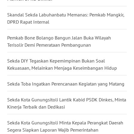
WN
Skandal Sekda Labuhanbatu Memanas: Pemkab Mangkir,
MALUKU
DPRD Rapat Internal
WN
Pemkab Bone Bolango Bangun Jalan Buka Wilayah
MALUT
Terisolir Demi Pemerataan Pembangunan
WN
Sekda DIY Tegaskan Kepemimpinan Bukan Soal
DAIRI
Kekuasaan, Melainkan Menjaga Keseimbangan Hidup
WN
Sekda Toba Ingatkan Perencanaan Kegiatan yang Matang
DANAU
TOBA
Sekda Kota Gunungsitoli Lantik Kabid PSDK Dinkes, Minta
Kinerja Terbaik dan Dedikasi
WN
NIAS
Sekda Kota Gunungsitoli Minta Kepala Perangkat Daerah
Segera Siapkan Laporan Wajib Pemerintahan
WN