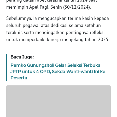
REDAKSI
memimpin Apel Pagi, Senin (30/12/2024).
Sebelumnya, Ia mengucapkan terima kasih kepada
KARIR
seluruh pegawai atas dedikasi selama setahun
terakhir, serta mengingatkan pentingnya refleksi
DISCLAIMER
untuk memperbaiki kinerja menjelang tahun 2025.
Wahana
News
Regional
Baca Juga:
Pemko Gunungsitoli Gelar Seleksi Terbuka
WN
JPTP untuk 4 OPD, Sekda Wanti-wanti Ini ke
SUMUT
Peserta
WN
JAKARTA
WN
JABAR