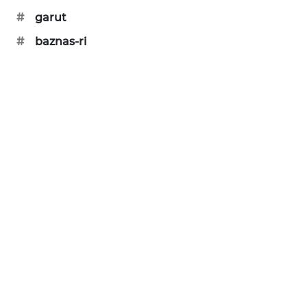
NEWS
#
garut
SIBARAGAS
#
baznas-ri
NEWS
METRO
SIANTAR
NEWS
METRO
MEDAN
NEWS
METRO
JAKARTA
NEWS
KRT
NEWS