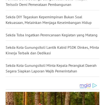
Terisolir Demi Pemerataan Pembangunan
WN
MALUKU
Sekda DIY Tegaskan Kepemimpinan Bukan Soal
Kekuasaan, Melainkan Menjaga Keseimbangan Hidup
WN
MALUT
Sekda Toba Ingatkan Perencanaan Kegiatan yang Matang
WN
Sekda Kota Gunungsitoli Lantik Kabid PSDK Dinkes, Minta
DAIRI
Kinerja Terbaik dan Dedikasi
WN
Sekda Kota Gunungsitoli Minta Kepala Perangkat Daerah
DANAU
Segera Siapkan Laporan Wajib Pemerintahan
TOBA
WN
NIAS
WN