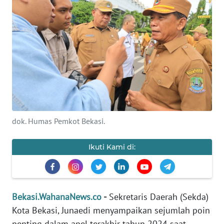
Informasi
INDEKS
BERITA
KONTAK
KAMI
INFO
dok. Humas Pemkot Bekasi.
IKLAN
Ikuti Kami di:
TENTANG
KAMI
PEDOMAN
Bekasi.WahanaNews.co
-
Sekretaris Daerah (Sekda)
MEDIA
SIBER
Kota Bekasi, Junaedi menyampaikan sejumlah poin
penting dalam apel terakhir tahun 2024 saat