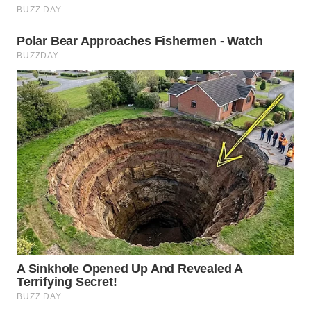
WN
PRIANGAN
TIMUR
WN
SEMARANG
WN
SOLO
WN
BOROBUDUR
WN
MADURA
WN