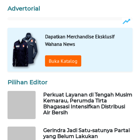
KONSUMEN
Advertorial
WAHANA
LISTRIK
Dapatkan Merchandise Eksklusif
WAHANA
Wahana News
TRAVEL
Buka Katalog
WAHANA
TV
Pilihan Editor
WAHANANEWS
ID
Perkuat Layanan di Tengah Musim
Kemarau, Perumda Tirta
Bhagasasi Intensifkan Distribusi
WAHANANEWS
Air Bersih
CO ID
Gerindra Jadi Satu-satunya Partai
WAHANANEWS
yang Belum Lakukan
NET