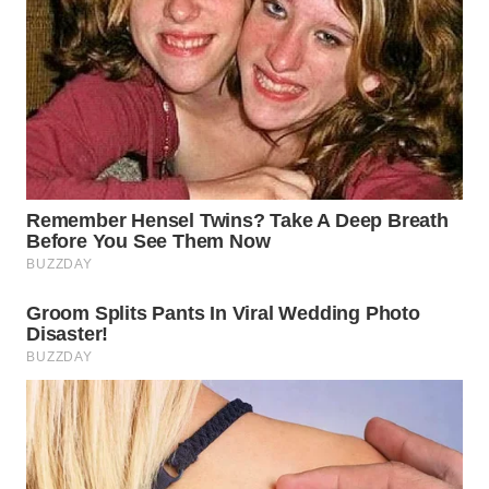
BEKASI
WN
BOGOR
WN
DEPOK
WN
TAPANULI
UTARA
WN
SAMOSIR
WN
PADANG
LAWAS