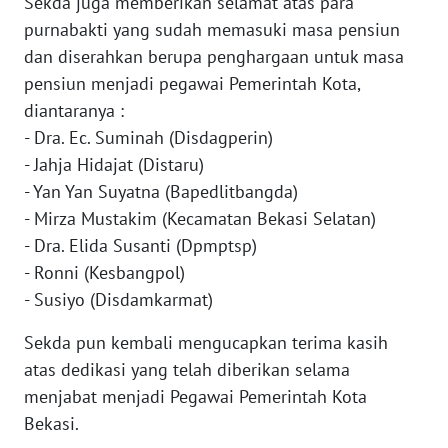
Sekda juga memberikan selamat atas para
SULBAR
purnabakti yang sudah memasuki masa pensiun
dan diserahkan berupa penghargaan untuk masa
WN
BABEL
pensiun menjadi pegawai Pemerintah Kota,
diantaranya :
WN
- Dra. Ec. Suminah (Disdagperin)
SUMBAR
- Jahja Hidajat (Distaru)
- Yan Yan Suyatna (Bapedlitbangda)
WN
- Mirza Mustakim (Kecamatan Bekasi Selatan)
SUMSEL
- Dra. Elida Susanti (Dpmptsp)
- Ronni (Kesbangpol)
WN
- Susiyo (Disdamkarmat)
BENGKULU
Sekda pun kembali mengucapkan terima kasih
WN
atas dedikasi yang telah diberikan selama
LAMPUNG
menjabat menjadi Pegawai Pemerintah Kota
Bekasi.
WN
JATENG