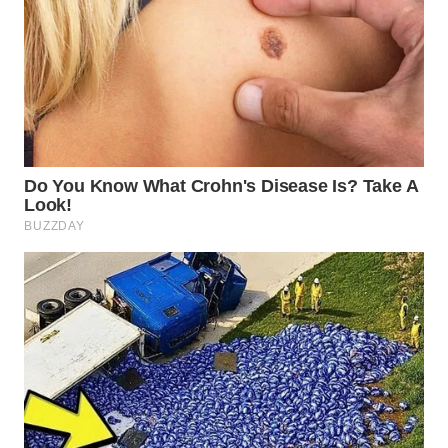
WN
SUMEDANG
WN
CIANJUR
WN
KEPULAUAN
SERIBU
WN
TANGERANG
WN
BINJAI
WN
CIREBON