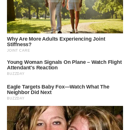
WN
TAPANULI
TENGAH
WN DELI
SERDANG
WN
TEBING
TINGGI
WN
PAKPAK
WN
KARAWANG
WN