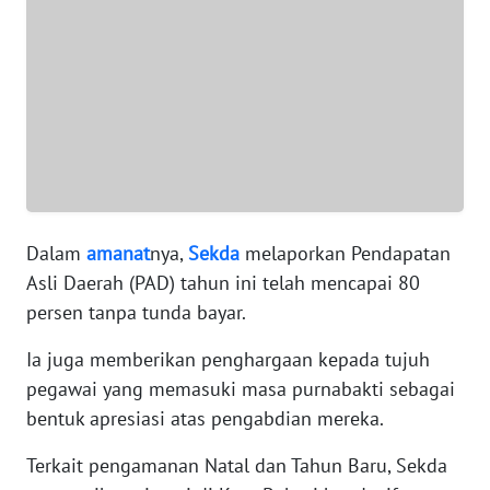
WN
BANTEN
WN
NTT
WN
KEPRI
Dalam
amanat
nya,
Sekda
melaporkan Pendapatan
Asli Daerah (PAD) tahun ini telah mencapai 80
WN
persen tanpa tunda bayar.
PAPUA
Ia juga memberikan penghargaan kepada tujuh
WN
pegawai yang memasuki masa purnabakti sebagai
PAPUA
BARAT
bentuk apresiasi atas pengabdian mereka.
Terkait pengamanan Natal dan Tahun Baru, Sekda
WN