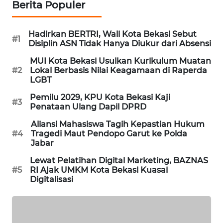
ID
Berita Populer
MAWAKA
Hadirkan BERTRI, Wali Kota Bekasi Sebut
#1
ID
Disiplin ASN Tidak Hanya Diukur dari Absensi
MUI Kota Bekasi Usulkan Kurikulum Muatan
MARTABAT
#2
Lokal Berbasis Nilai Keagamaan di Raperda
NET
LGBT
Pemilu 2029, KPU Kota Bekasi Kaji
#3
PLN
Penataan Ulang Dapil DPRD
WATCH
Aliansi Mahasiswa Tagih Kepastian Hukum
#4
Tragedi Maut Pendopo Garut ke Polda
MKLI
Jabar
Lewat Pelatihan Digital Marketing, BAZNAS
LPKKI
#5
RI Ajak UMKM Kota Bekasi Kuasai
Digitalisasi
LKKI
KOPEKLIN