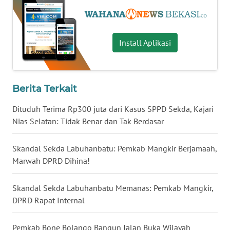
WN
KALTARA
Install Aplikasi
WN
KALSEL
Berita Terkait
WN
Dituduh Terima Rp300 juta dari Kasus SPPD Sekda, Kajari
KALTIM
Nias Selatan: Tidak Benar dan Tak Berdasar
WN
Skandal Sekda Labuhanbatu: Pemkab Mangkir Berjamaah,
SULSEL
Marwah DPRD Dihina!
WN
GORONTALO
Skandal Sekda Labuhanbatu Memanas: Pemkab Mangkir,
DPRD Rapat Internal
WN
SULUT
Pemkab Bone Bolango Bangun Jalan Buka Wilayah