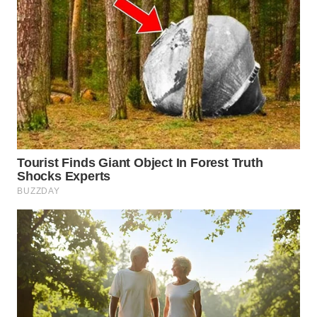
LANGKAT
WN
TAPANULI
SELATAN
WN
TANJUNG
LESUNG
WN
KARO
WN
SIMALUNGUN
WN
LABUHANBATU