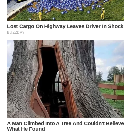
WN
INDRAMAYU
WN
KUNINGAN
WN
MAJALENGKA
WN
SUBANG
WN
SUKABUMI
WN
PURWAKARTA