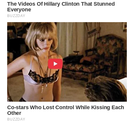
Wahana
Media
Group
WAHANA
NEWS
WAHANA
TANI
WAHANA
ADVOKAT
WAHANA
INFRASTRUKTUR
WAHANA