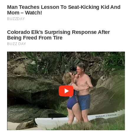
SURABAYA
WN
NATUNA
WN
BINTAN
WN
MANDALIKA
WN
LIKUPANG
WN
LABUANBAJO
WN
BORNEO