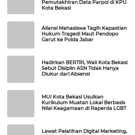
Pemutakhiran Data Parpol di KPU
Kota Bekasi
WAHANA
SPORT
Aliansi Mahasiswa Tagih Kepastian
Hukum Tragedi Maut Pendopo
WAHANA
Garut ke Polda Jabar
UMKM
WAHANA
Hadirkan BERTRI, Wali Kota Bekasi
SELEB
Sebut Disiplin ASN Tidak Hanya
Diukur dari Absensi
WAHANA
PERSONA
MUI Kota Bekasi Usulkan
Kurikulum Muatan Lokal Berbasis
WAHANA
Nilai Keagamaan di Raperda LGBT
OTOMOTIF
WAHANA
Lewat Pelatihan Digital Marketing,
HEALTH