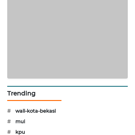
PORTAL
KONSUMEN
FORWAMKI
ALPERKLINAS
FORJASIDA
TAMBANG
NEWS
Trending
SITUNGIR
#
wali-kota-bekasi
NEWS
#
mui
SIDIKALANG
#
kpu