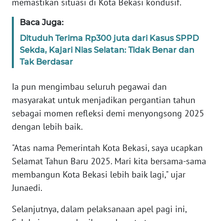
memastikan situasi di Kota Bekasi kondusif.
RIAU
Baca Juga:
WN
Dituduh Terima Rp300 juta dari Kasus SPPD
SERAMBI
Sekda, Kajari Nias Selatan: Tidak Benar dan
Tak Berdasar
WN
JAMBI
Ia pun mengimbau seluruh pegawai dan
masyarakat untuk menjadikan pergantian tahun
WN
sebagai momen refleksi demi menyongsong 2025
SULTRA
dengan lebih baik.
WN
"Atas nama Pemerintah Kota Bekasi, saya ucapkan
NTB
Selamat Tahun Baru 2025. Mari kita bersama-sama
membangun Kota Bekasi lebih baik lagi," ujar
WN
SULTENG
Junaedi.
Selanjutnya, dalam pelaksanaan apel pagi ini,
WN