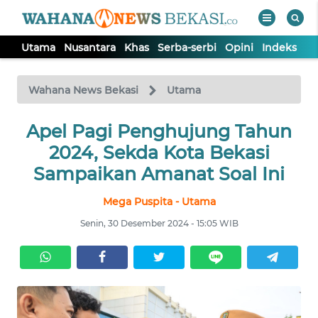
Utama
Nusantara
Khas
Serba-serbi
Opini
Indeks
WAHANA
Tutup
TV
Wahana News Bekasi
Utama
Apel Pagi Penghujung Tahun
UTAMA
2024, Sekda Kota Bekasi
NUSANTARA
Sampaikan Amanat Soal Ini
Mega Puspita - Utama
KHAS
Senin, 30 Desember 2024 - 15:05 WIB
SERBA-
SERBI
OPINI