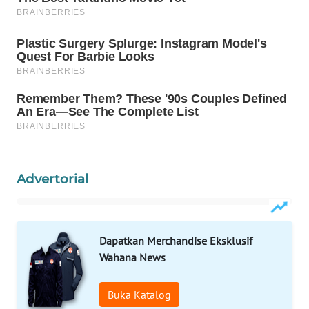
WAHANA
DESA
WISATA
LAPAK
WAHANA
Wahana
Network
Advertorial
KONSUMEN
LISTRIK
Dapatkan Merchandise Eksklusif
MASYARAKAT
Wahana News
KELISTRIKAN
Buka Katalog
WALINKI