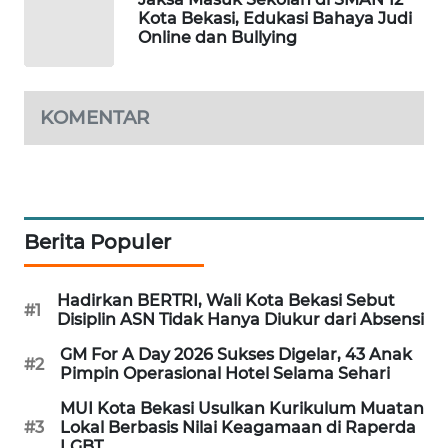
NEWS
Kota Bekasi, Edukasi Bahaya Judi
Online dan Bullying
SIBARAGAS
NEWS
KOMENTAR
METRO
SIANTAR
NEWS
METRO
Berita Populer
MEDAN
NEWS
Hadirkan BERTRI, Wali Kota Bekasi Sebut
#1
METRO
Disiplin ASN Tidak Hanya Diukur dari Absensi
JAKARTA
GM For A Day 2026 Sukses Digelar, 43 Anak
NEWS
#2
Pimpin Operasional Hotel Selama Sehari
MUI Kota Bekasi Usulkan Kurikulum Muatan
KRT
#3
Lokal Berbasis Nilai Keagamaan di Raperda
NEWS
LGBT