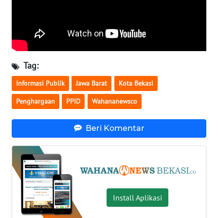
WN
KALTARA
WN
Tag:
KALSEL
Informasi Publik
Jawa Barat
Kota Bekasi
WN
Penghargaan
PPID
Wahananewsco
KALTIM
Beri Komentar
WN
SULSEL
WN
GORONTALO
Install Aplikasi
WN
SULUT