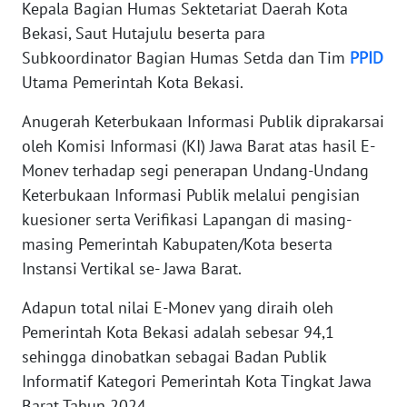
RIAU
Kepala Bagian Humas Sektetariat Daerah Kota
Bekasi, Saut Hutajulu beserta para
WN
Subkoordinator Bagian Humas Setda dan Tim
PPID
SERAMBI
Utama Pemerintah Kota Bekasi.
Anugerah Keterbukaan Informasi Publik diprakarsai
WN
JAMBI
oleh Komisi Informasi (KI) Jawa Barat atas hasil E-
Monev terhadap segi penerapan Undang-Undang
WN
Keterbukaan Informasi Publik melalui pengisian
SULTRA
kuesioner serta Verifikasi Lapangan di masing-
masing Pemerintah Kabupaten/Kota beserta
WN
Instansi Vertikal se- Jawa Barat.
NTB
Adapun total nilai E-Monev yang diraih oleh
WN
Pemerintah Kota Bekasi adalah sebesar 94,1
SULTENG
sehingga dinobatkan sebagai Badan Publik
Informatif Kategori Pemerintah Kota Tingkat Jawa
WN
Barat Tahun 2024.