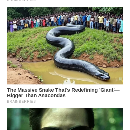
Wahana
Media
Group
WAHANA
NEWS
WAHANA
TANI
WAHANA
ADVOKAT
WAHANA
INFRASTRUKTUR
WAHANA