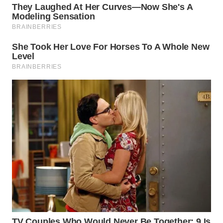
BEKASI
WN
BOGOR
WN
DEPOK
WN
TAPANULI
UTARA
WN
SAMOSIR
WN
PADANG
LAWAS