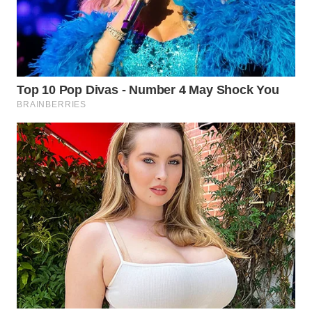
WN
TAPANULI
TENGAH
WN DELI
SERDANG
WN
TEBING
TINGGI
WN
PAKPAK
WN
KARAWANG
WN