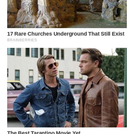
WAHANA
SPORT
WAHANA
UMKM
WAHANA
SELEB
WAHANA
PERSONA
WAHANA
OTOMOTIF
WAHANA
HEALTH