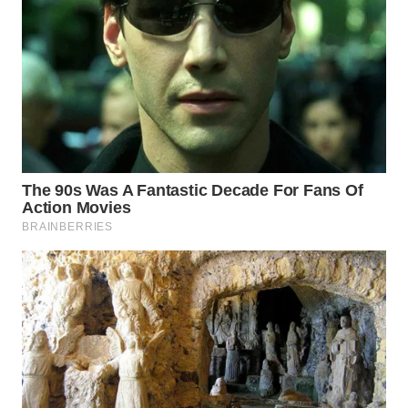
KONSUMEN
WAHANA
LISTRIK
WAHANA
TRAVEL
WAHANA
TV
WAHANANEWS
ID
WAHANANEWS
CO ID
WAHANANEWS
NET