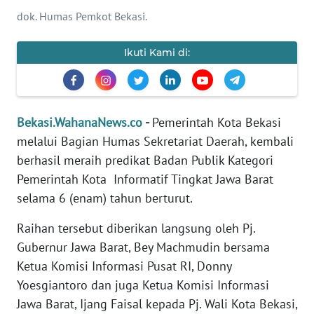
dok. Humas Pemkot Bekasi.
Informasi
Ikuti Kami di:
INDEKS
BERITA
KONTAK
KAMI
Bekasi.WahanaNews.co
-
Pemerintah Kota Bekasi
melalui Bagian Humas Sekretariat Daerah, kembali
INFO
berhasil meraih predikat Badan Publik Kategori
IKLAN
Pemerintah Kota Informatif Tingkat Jawa Barat
selama 6 (enam) tahun berturut.
TENTANG
KAMI
Raihan tersebut diberikan langsung oleh Pj.
Gubernur Jawa Barat, Bey Machmudin bersama
PEDOMAN
Ketua Komisi Informasi Pusat RI, Donny
MEDIA
Yoesgiantoro dan juga Ketua Komisi Informasi
SIBER
Jawa Barat, Ijang Faisal kepada Pj. Wali Kota Bekasi,