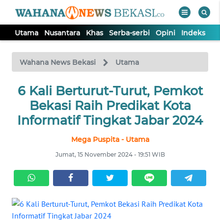
Utama
Nusantara
Khas
Serba-serbi
Opini
Indeks
WAHANA
Tutup
TV
Wahana News Bekasi
Utama
6 Kali Berturut-Turut, Pemkot
UTAMA
Bekasi Raih Predikat Kota
NUSANTARA
Informatif Tingkat Jabar 2024
Mega Puspita - Utama
KHAS
Jumat, 15 November 2024 - 19:51 WIB
SERBA-
SERBI
OPINI