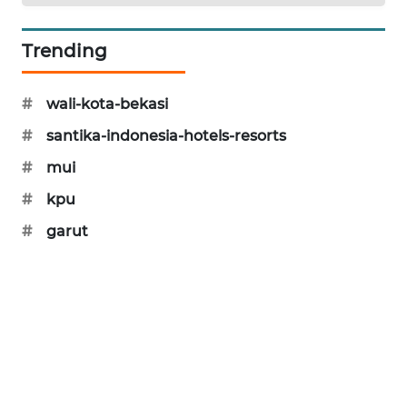
CILEUNGSI
Trending
NEWS
BERKAT
#
wali-kota-bekasi
NEWS
#
santika-indonesia-hotels-resorts
BERAMPU
#
mui
NEWS
#
kpu
#
garut
ANUGERAH
NEWS
AKHLAK
ID
PERAPKI
NEWS