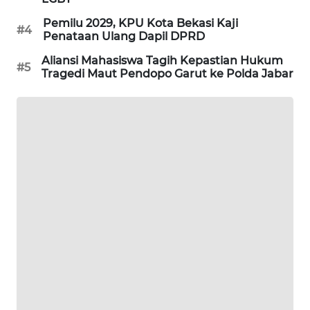
Pemilu 2029, KPU Kota Bekasi Kaji
KARING
#4
Penataan Ulang Dapil DPRD
NEWS
Aliansi Mahasiswa Tagih Kepastian Hukum
#5
Tragedi Maut Pendopo Garut ke Polda Jabar
JURNAL
MARITIM
HUMBANG
NEWS
GARONGGANG
NEWS
FISUELRI
ID
ENERGI
NEWS