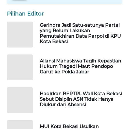
ID
Pilihan Editor
MAWAKA
ID
Gerindra Jadi Satu-satunya Partai
yang Belum Lakukan
Pemutakhiran Data Parpol di KPU
MARTABAT
Kota Bekasi
NET
PLN
Aliansi Mahasiswa Tagih Kepastian
WATCH
Hukum Tragedi Maut Pendopo
Garut ke Polda Jabar
MKLI
Hadirkan BERTRI, Wali Kota Bekasi
LPKKI
Sebut Disiplin ASN Tidak Hanya
Diukur dari Absensi
LKKI
MUI Kota Bekasi Usulkan
KOPEKLIN