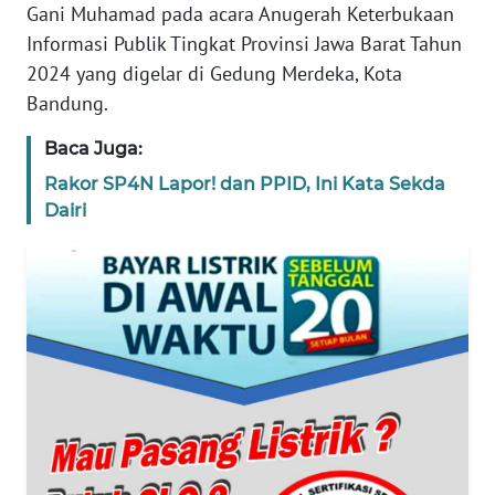
Gani Muhamad pada acara Anugerah Keterbukaan
REDAKSI
Informasi Publik Tingkat Provinsi Jawa Barat Tahun
2024 yang digelar di Gedung Merdeka, Kota
KARIR
Bandung.
DISCLAIMER
Baca Juga:
Rakor SP4N Lapor! dan PPID, Ini Kata Sekda
Wahana
Dairi
News
Regional
WN
SUMUT
WN
JAKARTA
WN
JABAR