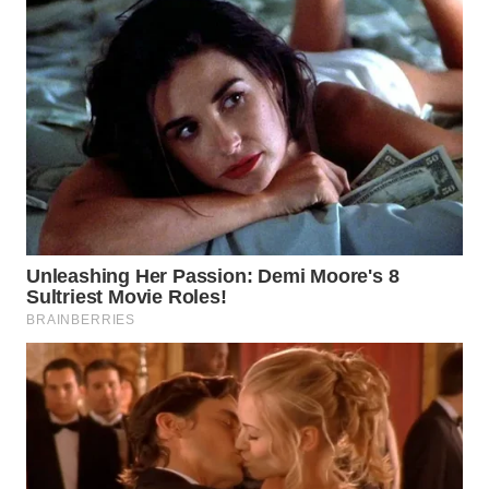
WN
INDRAMAYU
WN
KUNINGAN
WN
MAJALENGKA
WN
SUBANG
WN
SUKABUMI
WN
PURWAKARTA