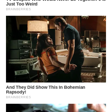
WN
SUMEDANG
WN
CIANJUR
WN
KEPULAUAN
SERIBU
WN
TANGERANG
WN
BINJAI
WN
CIREBON