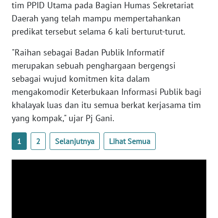
tim PPID Utama pada Bagian Humas Sekretariat
Daerah yang telah mampu mempertahankan
WN
predikat tersebut selama 6 kali berturut-turut.
NUSANTARA
"Raihan sebagai Badan Publik Informatif
WN
merupakan sebuah penghargaan bergengsi
JOGJA
sebagai wujud komitmen kita dalam
mengakomodir Keterbukaan Informasi Publik bagi
WN
khalayak luas dan itu semua berkat kerjasama tim
JATIM
yang kompak," ujar Pj Gani.
WN
1
2
Selanjutnya
Lihat Semua
BALI
WN
KALBAR
WN
KALTENG