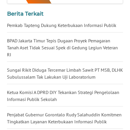
WN
Berita Terkait
MALUKU
Pemkab Tapteng Dukung Keterbukaan Informasi Publik
WN
MALUT
BPAD Jakarta Timur Tepis Dugaan Proyek Pemagaran
Tanah Aset Tidak Sesuai Spek di Gedung Legiun Veteran
RI
WN
DAIRI
Sungai Rikit Diduga Tercemar Limbah Sawit PT MSB, DLHK
Subulussalam Tak Lakukan Uji Laboratorium
WN
DANAU
TOBA
Ketua Komisi A DPRD DIY Tekankan Strategi Pengelolaan
Informasi Publik Sekolah
WN
NIAS
Penjabat Gubernur Gorontalo Rudy Salahuddin Komitmen
Tingkatkan Layanan Keterbukaan Informasi Publik
WN