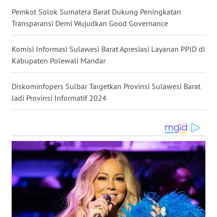
LANGKAT
Pemkot Solok Sumatera Barat Dukung Peningkatan
Transparansi Demi Wujudkan Good Governance
WN
TAPANULI
Komisi Informasi Sulawesi Barat Apresiasi Layanan PPID di
SELATAN
Kabupaten Polewali Mandar
WN
TANJUNG
Diskominfopers Sulbar Targetkan Provinsi Sulawesi Barat
LESUNG
Jadi Provinsi Informatif 2024
WN
KARO
WN
SIMALUNGUN
WN
LABUHANBATU