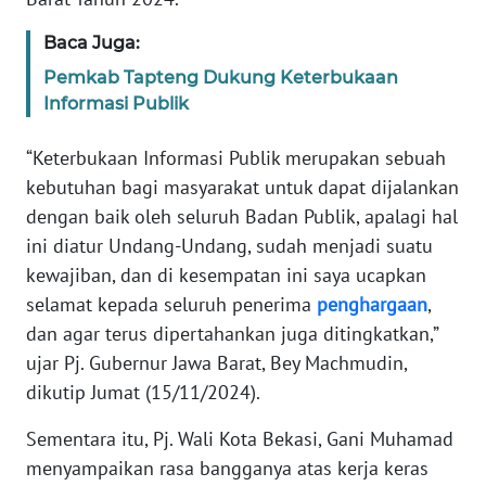
SULBAR
Baca Juga:
WN
Pemkab Tapteng Dukung Keterbukaan
BABEL
Informasi Publik
WN
“Keterbukaan Informasi Publik merupakan sebuah
SUMBAR
kebutuhan bagi masyarakat untuk dapat dijalankan
dengan baik oleh seluruh Badan Publik, apalagi hal
WN
SUMSEL
ini diatur Undang-Undang, sudah menjadi suatu
kewajiban, dan di kesempatan ini saya ucapkan
WN
selamat kepada seluruh penerima
penghargaan
,
BENGKULU
dan agar terus dipertahankan juga ditingkatkan,”
ujar Pj. Gubernur Jawa Barat, Bey Machmudin,
WN
dikutip Jumat (15/11/2024).
LAMPUNG
Sementara itu, Pj. Wali Kota Bekasi, Gani Muhamad
WN
menyampaikan rasa bangganya atas kerja keras
JATENG