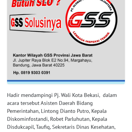
WN
BANTEN
WN
NTT
WN
KEPRI
WN
PAPUA
Hadir mendampingi Pj. Wali Kota Bekasi, dalam
WN
acara tersebut Asisten Daerah Bidang
PAPUA
Pemerintahan, Lintong Dianto Putro, Kepala
BARAT
Diskominfostandi, Robet Parluhutan, Kepala
Disdukcapil, Taufiq, Sekretaris Dinas Kesehatan,
WN