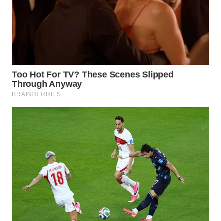
WN
PRIANGAN
TIMUR
WN
SEMARANG
WN
SOLO
WN
BOROBUDUR
WN
MADURA
WN