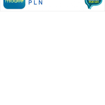
WAHANA MEDIA GROUP
|
|
|
WAHANA NEWS co
WAHANA TANI
WAHANA ADVOKAT
|
|
WAHANA INFRASTRUKTUR
WAHANA KONSUMEN
|
|
|
WAHANA LISTRIK
WAHANA TRAVEL
WAHANA TV
|
|
|
WAHANANEWS id
WAHANANEWS CO ID
WAHANANEWS NET
|
|
|
WAHANA SPORT ID
Wahana UMKM
Wahana Seleb
|
|
|
Wahana Persona
Wahana Otomotif
Wahana Health