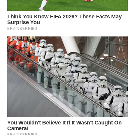
SURABAYA
WN
NATUNA
WN
BINTAN
WN
MANDALIKA
WN
LIKUPANG
WN
LABUANBAJO
WN
BORNEO