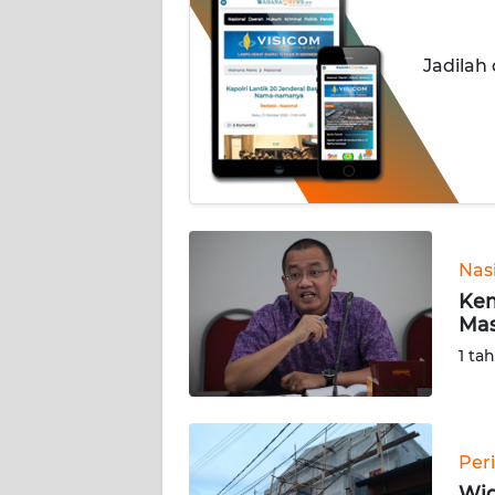
INDEKS
Jadilah
BERITA
KONTAK
KAMI
INFO
IKLAN
Nas
TENTANG
Kem
KAMI
Mas
1 ta
PEDOMAN
MEDIA
SIBER
Per
REDAKSI
Wid