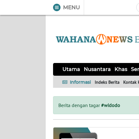
MENU
WAHANA
Tutup
TV
UTAMA
NUSANTARA
Utama
Nusantara
Khas
Ser
KHAS
Informasi
Indeks Berita
Kontak 
SERBA-
SERBI
Berita dengan tagar
#widodo
OPINI
Informasi