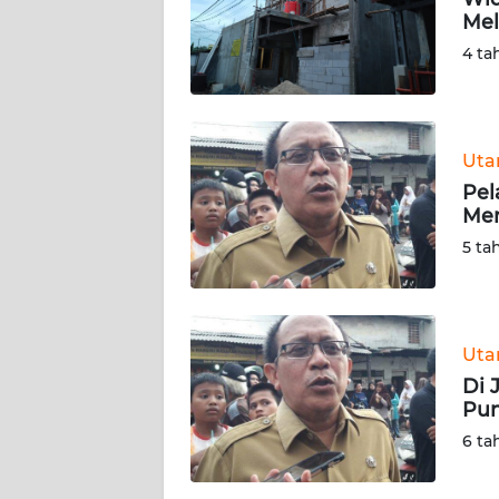
Mel
KARIR
4 ta
DISCLAIMER
Wahana
Ut
News
Pel
Regional
Me
5 ta
WN
SUMUT
WN
Ut
JAKARTA
Di 
Pun
WN
6 ta
JABAR