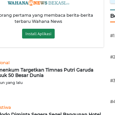
 orang pertama yang membaca berita-berita
B
terbaru Wahana News
Install Aplikasi
#1
#
ional
enkum Targetkan Timnas Putri Garuda
uk 50 Besar Dunia
#
hun yang lalu
#
istiwa
odo Diminta Segera Segel Bangunan Hotel