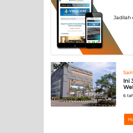
INDEKS
Jadilah
BERITA
KONTAK
KAMI
INFO
IKLAN
Sai
TENTANG
Ini
KAMI
Web
6 ta
PEDOMAN
MEDIA
SIBER
Mu
REDAKSI