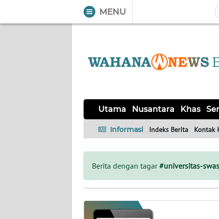
MENU
WAHANA
Tutup
TV
UTAMA
NUSANTARA
Utama
Nusantara
Khas
Ser
KHAS
Informasi
Indeks Berita
Kontak 
SERBA-
SERBI
Berita dengan tagar
#universitas-swas
OPINI
Informasi