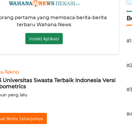
 orang pertama yang membaca berita-berita
B
terbaru Wahana News
Install Aplikasi
#1
#
ns-Tekno
 3 Universitas Swasta Terbaik Indonesia Versi
ometrics
#
hun yang lalu
#
at Berita Selanjutnya