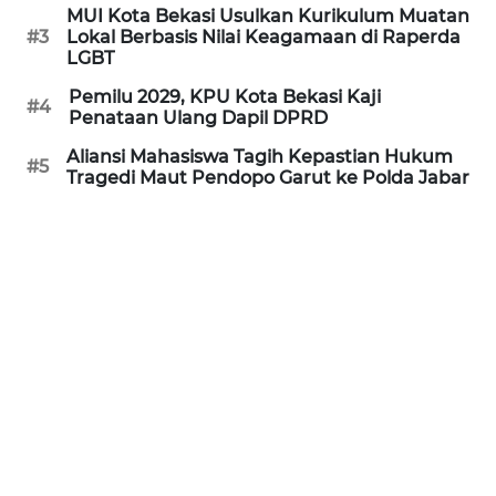
MUI Kota Bekasi Usulkan Kurikulum Muatan
REDAKSI
#3
Lokal Berbasis Nilai Keagamaan di Raperda
LGBT
KARIR
Pemilu 2029, KPU Kota Bekasi Kaji
#4
Penataan Ulang Dapil DPRD
DISCLAIMER
Aliansi Mahasiswa Tagih Kepastian Hukum
#5
Tragedi Maut Pendopo Garut ke Polda Jabar
Wahana
News
Regional
WN
SUMUT
WN
JAKARTA
WN
JABAR