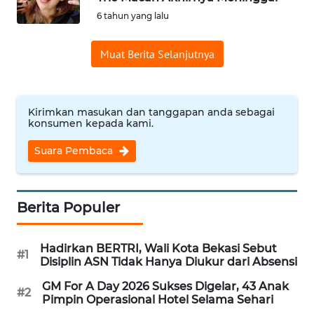
6 tahun yang lalu
Informasi
Muat Berita Selanjutnya
INDEKS
BERITA
KONTAK
Kirimkan masukan dan tanggapan anda sebagai
KAMI
konsumen kepada kami.
Suara Pembaca
INFO
IKLAN
Berita Populer
TENTANG
KAMI
Hadirkan BERTRI, Wali Kota Bekasi Sebut
#1
Disiplin ASN Tidak Hanya Diukur dari Absensi
PEDOMAN
MEDIA
GM For A Day 2026 Sukses Digelar, 43 Anak
SIBER
#2
Pimpin Operasional Hotel Selama Sehari