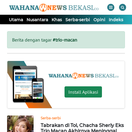
Utama
Nusantara
Khas
Serba-serbi
Opini
Indeks
WAHANA
Tutup
TV
Berita dengan tagar
#trio-macan
UTAMA
NUSANTARA
KHAS
Install Aplikasi
SERBA-
SERBI
Serba-serbi
Tabrakan di Tol, Chacha Sherly Eks
OPINI
Trio Macan Akhirnya Meninggal