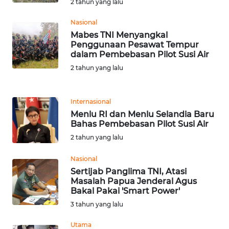
2 tahun yang lalu
RIAU
Nasional
WN
Mabes TNI Menyangkal
SERAMBI
Penggunaan Pesawat Tempur
dalam Pembebasan Pilot Susi Air
WN
2 tahun yang lalu
JAMBI
Internasional
WN
Menlu RI dan Menlu Selandia Baru
SULTRA
Bahas Pembebasan Pilot Susi Air
2 tahun yang lalu
WN
NTB
Nasional
Sertijab Panglima TNI, Atasi
Masalah Papua Jenderal Agus
WN
Bakal Pakai 'Smart Power'
SULTENG
3 tahun yang lalu
WN
Utama