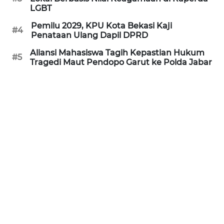
LGBT
WN
Pemilu 2029, KPU Kota Bekasi Kaji
#4
INDRAMAYU
Penataan Ulang Dapil DPRD
Aliansi Mahasiswa Tagih Kepastian Hukum
#5
WN
Tragedi Maut Pendopo Garut ke Polda Jabar
KUNINGAN
WN
MAJALENGKA
WN
SUBANG
WN
SUKABUMI
WN
PURWAKARTA