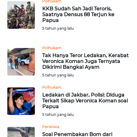
Polhukam
WN
KKB Sudah Sah Jadi Teroris,
TAPANULI
Saatnya Densus 88 Terjun ke
Papua
TENGAH
5 tahun yang lalu
WN DELI
SERDANG
Polhukam
Tak Hanya Teror Ledakan, Kerabat
WN
Veronica Koman Juga Ternyata
TEBING
Dikirimi Bangkai Ayam
TINGGI
5 tahun yang lalu
Polhukam
WN
PAKPAK
Ledakan di Jakbar, Polisi: Diduga
Terkait Sikap Veronica Koman soal
Papua
WN
5 tahun yang lalu
KARAWANG
Peristiwa
WN
Soal Penembakan Bom dari