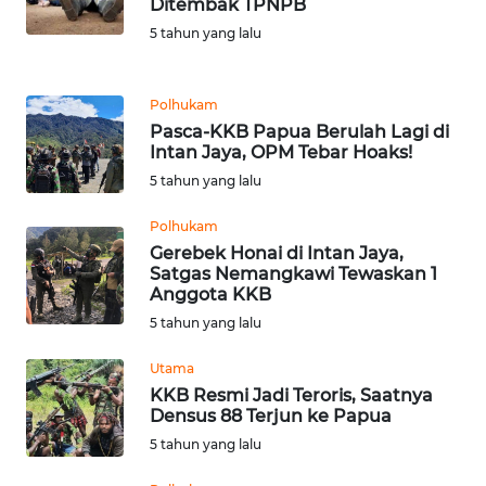
Ditembak TPNPB
LANGKAT
5 tahun yang lalu
WN
TAPANULI
Polhukam
SELATAN
Pasca-KKB Papua Berulah Lagi di
Intan Jaya, OPM Tebar Hoaks!
WN
5 tahun yang lalu
TANJUNG
LESUNG
Polhukam
Gerebek Honai di Intan Jaya,
WN
Satgas Nemangkawi Tewaskan 1
Anggota KKB
KARO
5 tahun yang lalu
WN
Utama
SIMALUNGUN
KKB Resmi Jadi Teroris, Saatnya
Densus 88 Terjun ke Papua
WN
5 tahun yang lalu
LABUHANBATU