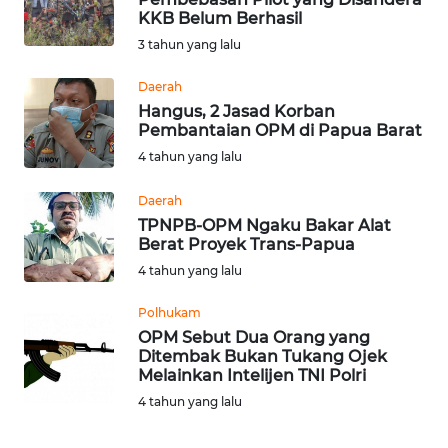
KKB Belum Berhasil
3 tahun yang lalu
WN
KALTARA
Daerah
Hangus, 2 Jasad Korban
WN
Pembantaian OPM di Papua Barat
KALSEL
4 tahun yang lalu
WN
Daerah
KALTIM
TPNPB-OPM Ngaku Bakar Alat
Berat Proyek Trans-Papua
WN
4 tahun yang lalu
SULSEL
Polhukam
OPM Sebut Dua Orang yang
WN
Ditembak Bukan Tukang Ojek
GORONTALO
Melainkan Intelijen TNI Polri
4 tahun yang lalu
WN
SULUT