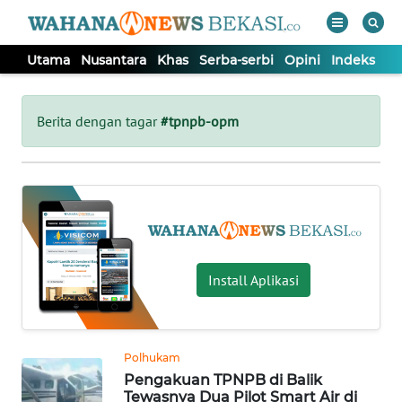
Utama
Nusantara
Khas
Serba-serbi
Opini
Indeks
WAHANA
Tutup
TV
Berita dengan tagar
#tpnpb-opm
UTAMA
NUSANTARA
KHAS
Install Aplikasi
SERBA-
SERBI
Polhukam
Pengakuan TPNPB di Balik
OPINI
Tewasnya Dua Pilot Smart Air di