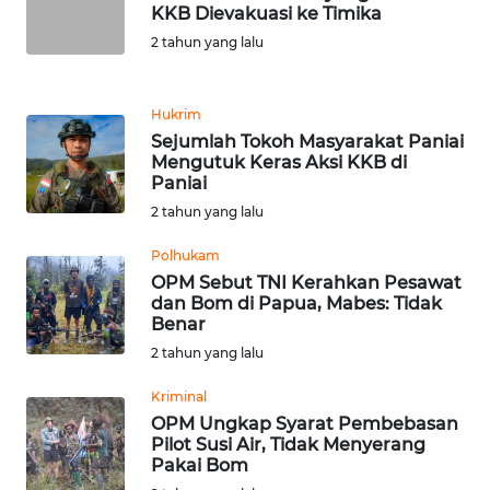
KKB Dievakuasi ke Timika
2 tahun yang lalu
WN
BANTEN
Hukrim
WN
Sejumlah Tokoh Masyarakat Paniai
NTT
Mengutuk Keras Aksi KKB di
Paniai
WN
2 tahun yang lalu
KEPRI
Polhukam
OPM Sebut TNI Kerahkan Pesawat
WN
dan Bom di Papua, Mabes: Tidak
PAPUA
Benar
2 tahun yang lalu
WN
PAPUA
Kriminal
BARAT
OPM Ungkap Syarat Pembebasan
Pilot Susi Air, Tidak Menyerang
Pakai Bom
WN