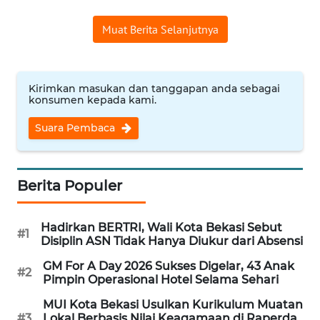
WN
Muat Berita Selanjutnya
SUMEDANG
WN
CIANJUR
Kirimkan masukan dan tanggapan anda sebagai
konsumen kepada kami.
WN
Suara Pembaca
KEPULAUAN
SERIBU
Berita Populer
WN
TANGERANG
Hadirkan BERTRI, Wali Kota Bekasi Sebut
#1
Disiplin ASN Tidak Hanya Diukur dari Absensi
WN
BINJAI
GM For A Day 2026 Sukses Digelar, 43 Anak
#2
Pimpin Operasional Hotel Selama Sehari
WN
MUI Kota Bekasi Usulkan Kurikulum Muatan
CIREBON
#3
Lokal Berbasis Nilai Keagamaan di Raperda