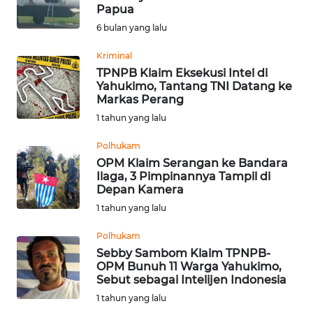
Papua
Informasi
6 bulan yang lalu
INDEKS
Kriminal
BERITA
TPNPB Klaim Eksekusi Intel di
Yahukimo, Tantang TNI Datang ke
Markas Perang
KONTAK
1 tahun yang lalu
KAMI
Polhukam
INFO
OPM Klaim Serangan ke Bandara
IKLAN
Ilaga, 3 Pimpinannya Tampil di
Depan Kamera
1 tahun yang lalu
TENTANG
KAMI
Polhukam
Sebby Sambom Klaim TPNPB-
PEDOMAN
OPM Bunuh 11 Warga Yahukimo,
MEDIA
Sebut sebagai Intelijen Indonesia
SIBER
1 tahun yang lalu