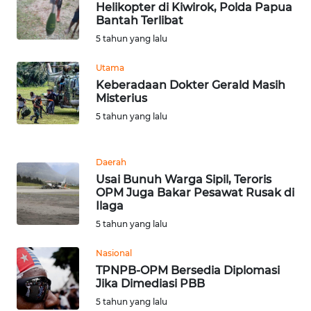
BEKASI
Helikopter di Kiwirok, Polda Papua
Bantah Terlibat
5 tahun yang lalu
WN
BOGOR
Utama
Keberadaan Dokter Gerald Masih
WN
Misterius
DEPOK
5 tahun yang lalu
WN
TAPANULI
Daerah
UTARA
Usai Bunuh Warga Sipil, Teroris
OPM Juga Bakar Pesawat Rusak di
Ilaga
WN
5 tahun yang lalu
SAMOSIR
Nasional
WN
TPNPB-OPM Bersedia Diplomasi
PADANG
Jika Dimediasi PBB
LAWAS
5 tahun yang lalu