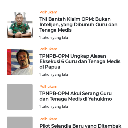
REDAKSI
Polhukam
TNI Bantah Klaim OPM: Bukan
KARIR
Intelijen, yang Dibunuh Guru dan
Tenaga Medis
DISCLAIMER
1 tahun yang lalu
Polhukam
Wahana
TPNPB-OPM Ungkap Alasan
News
Eksekusi 6 Guru dan Tenaga Medis
Regional
di Papua
1 tahun yang lalu
WN
SUMUT
Polhukam
TPNPB-OPM Akui Serang Guru
WN
dan Tenaga Medis di Yahukimo
JAKARTA
1 tahun yang lalu
WN
Polhukam
JABAR
Pilot Selandia Baru yang Ditembak