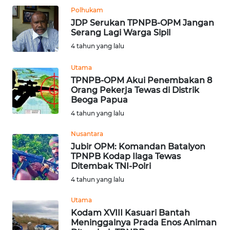
Polhukam
WN
JDP Serukan TPNPB-OPM Jangan
Serang Lagi Warga Sipil
MALUKU
4 tahun yang lalu
WN
Utama
MALUT
TPNPB-OPM Akui Penembakan 8
Orang Pekerja Tewas di Distrik
WN
Beoga Papua
DAIRI
4 tahun yang lalu
Nusantara
WN
Jubir OPM: Komandan Batalyon
DANAU
TPNPB Kodap Ilaga Tewas
TOBA
Ditembak TNI-Polri
4 tahun yang lalu
WN
NIAS
Utama
Kodam XVIII Kasuari Bantah
Meninggalnya Prada Enos Animan
WN