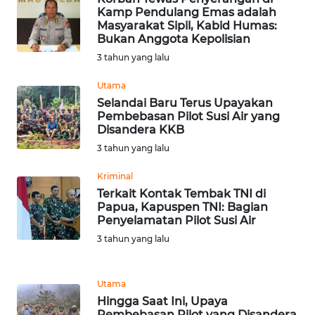
Kamp Pendulang Emas adalah
Masyarakat Sipil, Kabid Humas:
WN
Bukan Anggota Kepolisian
NUSANTARA
3 tahun yang lalu
Utama
WN
Selandai Baru Terus Upayakan
JOGJA
Pembebasan Pilot Susi Air yang
Disandera KKB
WN
3 tahun yang lalu
JATIM
Kriminal
WN
Terkait Kontak Tembak TNI di
Papua, Kapuspen TNI: Bagian
BALI
Penyelamatan Pilot Susi Air
3 tahun yang lalu
WN
KALBAR
Utama
WN
Hingga Saat Ini, Upaya
KALTENG
Pembebasan Pilot yang Disandera