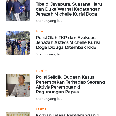
SULBAR
Tiba di Jayapura, Suasana Haru
dan Duka Warnai Kedatangan
Jenazah Michelle Kurisi Doga
WN
BABEL
3 tahun yang lalu
Hukrim
WN
Polisi Olah TKP dan Evakuasi
SUMBAR
Jenazah Aktivis Michelle Kurisi
Doga Diduga Ditembak KKB
WN
3 tahun yang lalu
SUMSEL
Hukrim
WN
Polisi Selidiki Dugaan Kasus
BENGKULU
Penembakan Terhadap Seorang
Aktivis Perempuan di
WN
Pegunungan Papua
LAMPUNG
3 tahun yang lalu
Utama
WN
Korban Tewas Penyerangan di
JATENG