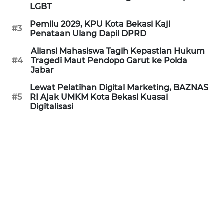
LGBT
REDAKSI
Pemilu 2029, KPU Kota Bekasi Kaji
#3
Penataan Ulang Dapil DPRD
KARIR
Aliansi Mahasiswa Tagih Kepastian Hukum
#4
Tragedi Maut Pendopo Garut ke Polda
DISCLAIMER
Jabar
Lewat Pelatihan Digital Marketing, BAZNAS
Wahana
#5
RI Ajak UMKM Kota Bekasi Kuasai
News
Digitalisasi
Regional
WN
SUMUT
WN
JAKARTA
WN
JABAR