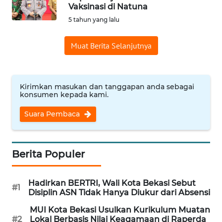
Vaksinasi di Natuna
Informasi
5 tahun yang lalu
INDEKS
Muat Berita Selanjutnya
BERITA
KONTAK
KAMI
Kirimkan masukan dan tanggapan anda sebagai
konsumen kepada kami.
INFO
Suara Pembaca
IKLAN
TENTANG
Berita Populer
KAMI
Hadirkan BERTRI, Wali Kota Bekasi Sebut
PEDOMAN
#1
Disiplin ASN Tidak Hanya Diukur dari Absensi
MEDIA
SIBER
MUI Kota Bekasi Usulkan Kurikulum Muatan
#2
Lokal Berbasis Nilai Keagamaan di Raperda