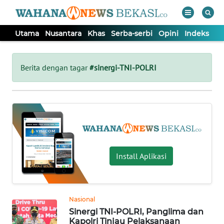
Utama
Nusantara
Khas
Serba-serbi
Opini
Indeks
WAHANA
Tutup
TV
Berita dengan tagar
#sinergi-TNI-POLRI
UTAMA
NUSANTARA
KHAS
Install Aplikasi
SERBA-
SERBI
Nasional
Sinergi TNI-POLRI, Panglima dan
OPINI
Kapolri Tinjau Pelaksanaan