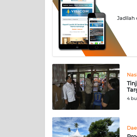
INDEKS
Jadilah
BERITA
KONTAK
KAMI
INFO
IKLAN
Nas
TENTANG
Tin
KAMI
Tar
4 bu
PEDOMAN
MEDIA
SIBER
Dae
REDAKSI
Pro