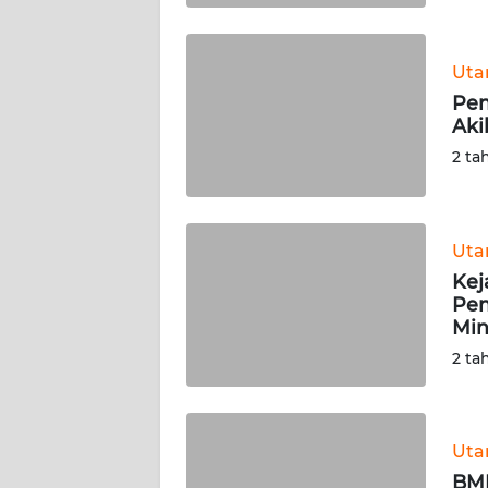
WN
BABEL
Ut
Pen
WN
Aki
SUMBAR
2 ta
WN
SUMSEL
Ut
WN
Kej
BENGKULU
Pen
Min
WN
2 ta
LAMPUNG
WN
JATENG
Ut
BMK