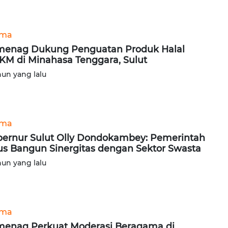
ama
enag Dukung Penguatan Produk Halal
M di Minahasa Tenggara, Sulut
hun yang lalu
ama
ernur Sulut Olly Dondokambey: Pemerintah
us Bangun Sinergitas dengan Sektor Swasta
hun yang lalu
ama
enag Perkuat Moderasi Beragama di