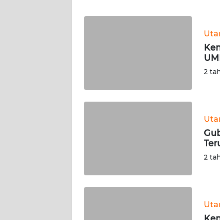
WN
BANTEN
Ut
WN
Kem
NTT
UMK
2 ta
WN
KEPRI
WN
Ut
PAPUA
Gub
Ter
WN
2 ta
PAPUA
BARAT
WN
Ut
RIAU
Kem