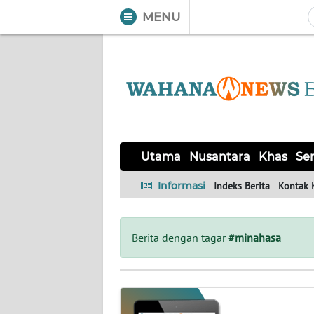
MENU
WAHANA
Tutup
TV
UTAMA
NUSANTARA
Utama
Nusantara
Khas
Ser
KHAS
Informasi
Indeks Berita
Kontak 
SERBA-
SERBI
Berita dengan tagar
#minahasa
OPINI
Informasi