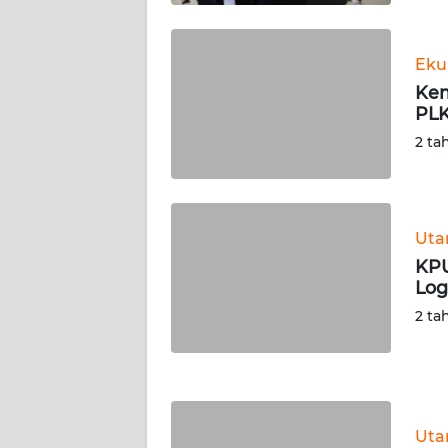
WN
KALTARA
Eku
WN
Kem
KALSEL
PLK
2 ta
WN
KALTIM
WN
Ut
SULSEL
KPU
Log
WN
2 ta
GORONTALO
WN
SULUT
Ut