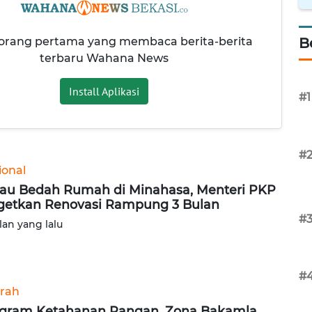
 orang pertama yang membaca berita-berita
B
terbaru Wahana News
Install Aplikasi
#1
#
ional
jau Bedah Rumah di Minahasa, Menteri PKP
getkan Renovasi Rampung 3 Bulan
#
lan yang lalu
#
rah
gram Ketahanan Pangan, Zona Bakamla