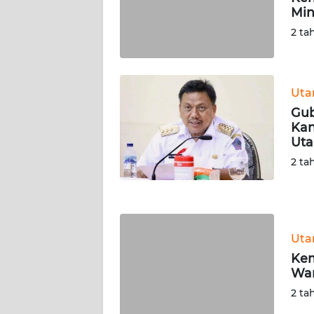
Min
WN
SERAMBI
2 ta
WN
JAMBI
Ut
Gub
WN
Kan
SULTRA
Uta
2 ta
WN
NTB
WN
Ut
SULTENG
Kem
War
WN
SULBAR
2 ta