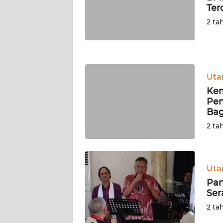
Ter
WN
NUSANTARA
2 ta
WN
JOGJA
Ut
WN
Kem
JATIM
Pen
Bag
WN
2 ta
BALI
WN
KALBAR
Ut
Par
Ser
WN
KALTENG
2 ta