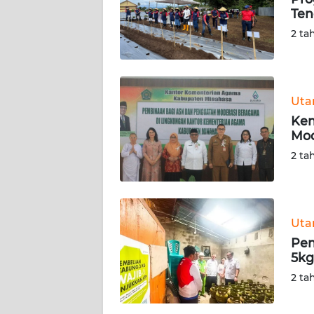
Ten
KARIR
2 ta
DISCLAIMER
Wahana
Ut
News
Kem
Regional
Mod
2 ta
WN
SUMUT
WN
Ut
JAKARTA
Pem
5kg
WN
2 ta
JABAR