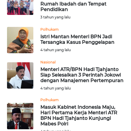
Rumah Ibadah dan Tempat
Pendidikan
Informasi
3 tahun yang lalu
INDEKS
BERITA
Polhukam
Istri Mantan Menteri BPN Jadi
Tersangka Kasus Penggelapan
KONTAK
4 tahun yang lalu
KAMI
Nasional
INFO
Menteri ATR/BPN Hadi Tjahjanto
IKLAN
Siap Selesaikan 3 Perintah Jokowi
dengan Manajemen Pertempuran
TENTANG
4 tahun yang lalu
KAMI
Polhukam
Masuk Kabinet Indonesia Maju,
PEDOMAN
Hari Pertama Kerja Menteri ATR
MEDIA
BPN Hadi Tjahjanto Kunjungi
SIBER
Mabes Polri