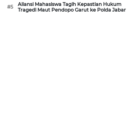
SULBAR
Aliansi Mahasiswa Tagih Kepastian Hukum
#5
Tragedi Maut Pendopo Garut ke Polda Jabar
WN
BABEL
WN
SUMBAR
WN
SUMSEL
WN
BENGKULU
WN
LAMPUNG
WN
JATENG