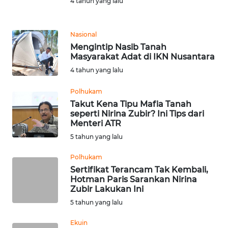
4 tahun yang lalu
REDAKSI
Nasional
KARIR
Mengintip Nasib Tanah
Masyarakat Adat di IKN Nusantara
DISCLAIMER
4 tahun yang lalu
Wahana
Polhukam
News
Takut Kena Tipu Mafia Tanah
Regional
seperti Nirina Zubir? Ini Tips dari
Menteri ATR
WN
5 tahun yang lalu
SUMUT
Polhukam
Sertifikat Terancam Tak Kembali,
WN
Hotman Paris Sarankan Nirina
JAKARTA
Zubir Lakukan Ini
5 tahun yang lalu
WN
JABAR
Ekuin