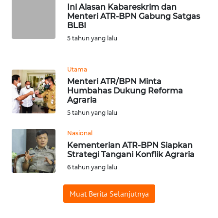
Ini Alasan Kabareskrim dan
Menteri ATR-BPN Gabung Satgas
WN
BLBI
BANTEN
5 tahun yang lalu
WN
NTT
Utama
Menteri ATR/BPN Minta
Humbahas Dukung Reforma
WN
Agraria
KEPRI
5 tahun yang lalu
WN
Nasional
PAPUA
Kementerian ATR-BPN Siapkan
Strategi Tangani Konflik Agraria
WN
6 tahun yang lalu
PAPUA
BARAT
Muat Berita Selanjutnya
WN