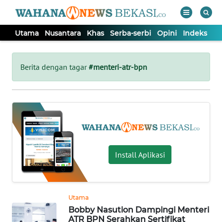
Utama
Nusantara
Khas
Serba-serbi
Opini
Indeks
WAHANA
Tutup
TV
Berita dengan tagar
#menteri-atr-bpn
UTAMA
NUSANTARA
KHAS
Install Aplikasi
SERBA-
SERBI
Utama
Bobby Nasution Dampingi Menteri
OPINI
ATR BPN Serahkan Sertifikat