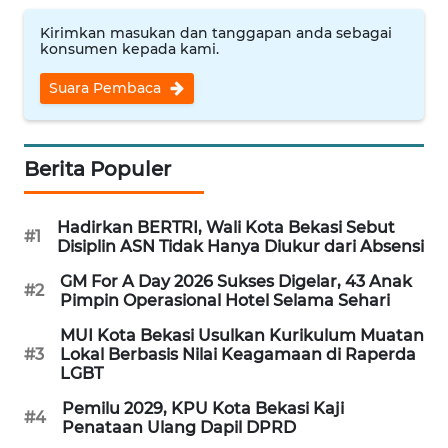
RIAU
Kirimkan masukan dan tanggapan anda sebagai
konsumen kepada kami.
WN
SERAMBI
Suara Pembaca
WN
JAMBI
Berita Populer
WN
Hadirkan BERTRI, Wali Kota Bekasi Sebut
SULTRA
#1
Disiplin ASN Tidak Hanya Diukur dari Absensi
GM For A Day 2026 Sukses Digelar, 43 Anak
WN
#2
Pimpin Operasional Hotel Selama Sehari
NTB
MUI Kota Bekasi Usulkan Kurikulum Muatan
#3
Lokal Berbasis Nilai Keagamaan di Raperda
WN
LGBT
SULTENG
Pemilu 2029, KPU Kota Bekasi Kaji
#4
Penataan Ulang Dapil DPRD
WN