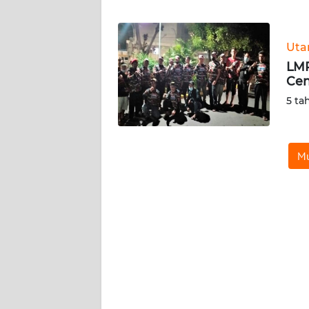
WN
BANTEN
Ut
WN
LMP
NTT
Cen
5 ta
WN
KEPRI
Mu
WN
PAPUA
WN
PAPUA
BARAT
WN
RIAU