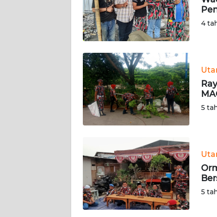
Pen
KARIR
4 ta
DISCLAIMER
Wahana
Ut
News
Ray
Regional
MA
5 ta
WN
SUMUT
WN
Ut
JAKARTA
Orm
Ber
WN
5 ta
JABAR