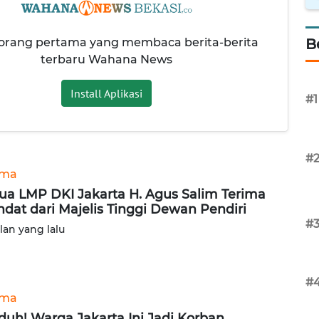
 orang pertama yang membaca berita-berita
B
terbaru Wahana News
Install Aplikasi
#1
#
ama
ua LMP DKI Jakarta H. Agus Salim Terima
dat dari Majelis Tinggi Dewan Pendiri
#
ulan yang lalu
#
ama
uh! Warga Jakarta Ini Jadi Korban