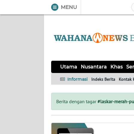
MENU
WAHANA
Tutup
TV
UTAMA
NUSANTARA
Utama
Nusantara
Khas
Ser
KHAS
Informasi
Indeks Berita
Kontak 
SERBA-
SERBI
Berita dengan tagar
#laskar-merah-pu
OPINI
Informasi