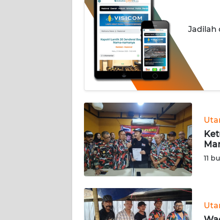
INDEKS
Jadilah
BERITA
KONTAK
KAMI
INFO
IKLAN
Ut
TENTANG
Ket
KAMI
Man
11 b
PEDOMAN
MEDIA
SIBER
Ut
REDAKSI
Wad