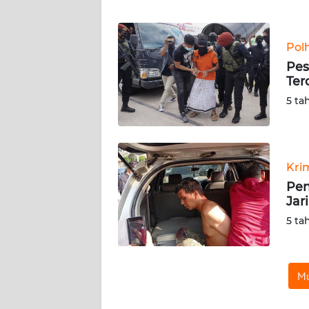
WN
BANTEN
Pol
WN
Pes
NTT
Ter
5 ta
WN
KEPRI
WN
Kri
PAPUA
Pen
Jar
WN
5 ta
PAPUA
BARAT
WN
Mu
RIAU