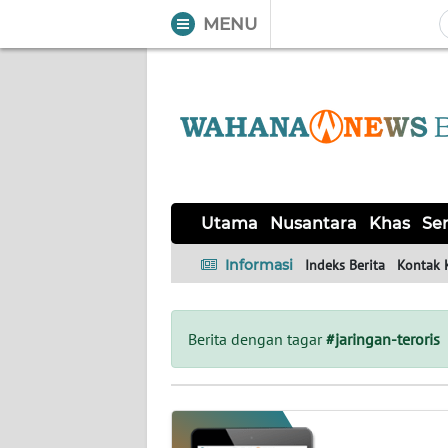
MENU
WAHANA
Tutup
TV
UTAMA
NUSANTARA
Utama
Nusantara
Khas
Ser
KHAS
Informasi
Indeks Berita
Kontak 
SERBA-
SERBI
Berita dengan tagar
#jaringan-teroris
OPINI
Informasi