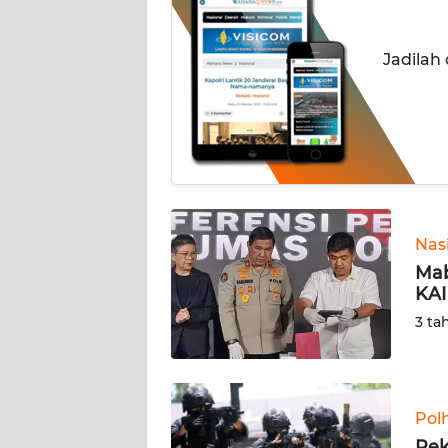
INDEKS
Jadilah
BERITA
KONTAK
KAMI
INFO
IKLAN
Nas
TENTANG
Mab
KAMI
KAI
3 ta
PEDOMAN
MEDIA
SIBER
Pol
REDAKSI
Rek