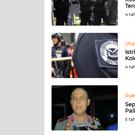
Ter
KARIR
4 ta
DISCLAIMER
Wahana
Ut
News
Ist
Regional
Kol
4 ta
WN
SUMUT
WN
Pol
JAKARTA
Sep
Pal
WN
5 ta
JABAR