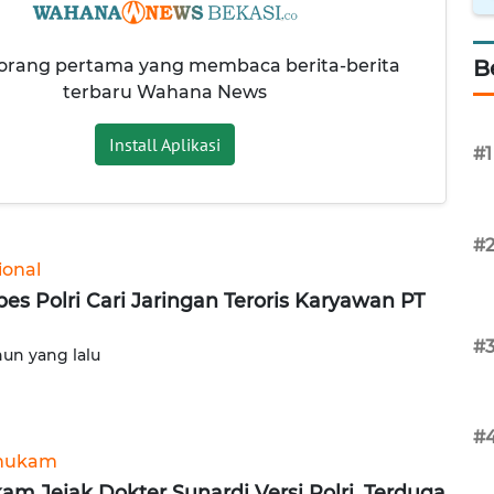
 orang pertama yang membaca berita-berita
B
terbaru Wahana News
Install Aplikasi
#1
#
ional
es Polri Cari Jaringan Teroris Karyawan PT
#
hun yang lalu
#
hukam
am Jejak Dokter Sunardi Versi Polri, Terduga