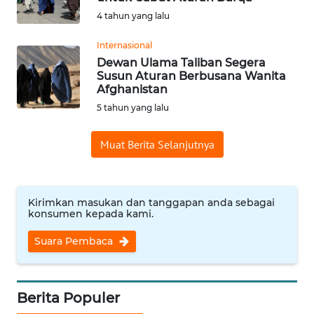
4 tahun yang lalu
Informasi
Internasional
INDEKS
Dewan Ulama Taliban Segera
BERITA
Susun Aturan Berbusana Wanita
Afghanistan
KONTAK
5 tahun yang lalu
KAMI
Muat Berita Selanjutnya
INFO
IKLAN
Kirimkan masukan dan tanggapan anda sebagai
TENTANG
konsumen kepada kami.
KAMI
Suara Pembaca
PEDOMAN
MEDIA
SIBER
Berita Populer