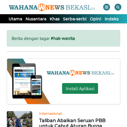
Utama
Nusantara
Khas
Serba-serbi
Opini
Indeks
WAHANA
Tutup
TV
Berita dengan tagar
#hak-wanita
UTAMA
NUSANTARA
KHAS
Install Aplikasi
SERBA-
SERBI
Internasional
Taliban Abaikan Seruan PBB
OPINI
untuk Cabut Aturan Burqa