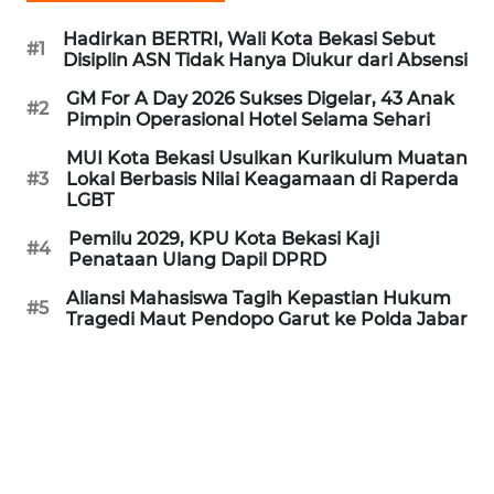
REDAKSI
Hadirkan BERTRI, Wali Kota Bekasi Sebut
#1
Disiplin ASN Tidak Hanya Diukur dari Absensi
KARIR
GM For A Day 2026 Sukses Digelar, 43 Anak
#2
Pimpin Operasional Hotel Selama Sehari
DISCLAIMER
MUI Kota Bekasi Usulkan Kurikulum Muatan
#3
Lokal Berbasis Nilai Keagamaan di Raperda
Wahana
LGBT
News
Regional
Pemilu 2029, KPU Kota Bekasi Kaji
#4
Penataan Ulang Dapil DPRD
WN
Aliansi Mahasiswa Tagih Kepastian Hukum
#5
Tragedi Maut Pendopo Garut ke Polda Jabar
SUMUT
WN
JAKARTA
WN
JABAR