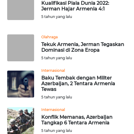
RIAU
Kualifikasi Piala Dunia 2022:
Jerman Hajar Armenia 4:1
5 tahun yang lalu
WN
SERAMBI
Olahraga
WN
Tekuk Armenia, Jerman Tegaskan
JAMBI
Dominasi di Zona Eropa
5 tahun yang lalu
WN
SULTRA
Internasional
Baku Tembak dengan Militer
Azerbaijan, 2 Tentara Armenia
WN
Tewas
NTB
5 tahun yang lalu
WN
Internasional
SULTENG
Konflik Memanas, Azerbaijan
Tangkap 6 Tentara Armenia
WN
5 tahun yang lalu