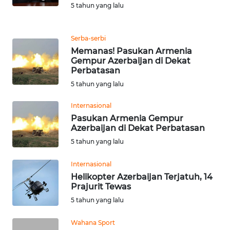
5 tahun yang lalu
WN
BANTEN
Serba-serbi
Memanas! Pasukan Armenia
WN
Gempur Azerbaijan di Dekat
Perbatasan
NTT
5 tahun yang lalu
WN
Internasional
KEPRI
Pasukan Armenia Gempur
Azerbaijan di Dekat Perbatasan
WN
5 tahun yang lalu
PAPUA
Internasional
WN
Helikopter Azerbaijan Terjatuh, 14
PAPUA
Prajurit Tewas
BARAT
5 tahun yang lalu
WN
Wahana Sport