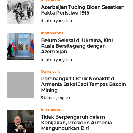
REDAKSI
Azerbaijan Tuding Biden Sesatkan
Fakta Peristiwa 1915
4 tahun yang lalu
KARIR
Internasional
DISCLAIMER
Belum Selesai di Ukraina, Kini
Rusia Bersitegang dengan
Azerbaijan
Wahana
News
4 tahun yang lalu
Regional
Serba-serbi
Pembangkit Listrik Nonaktif di
WN
Armenia Bakal Jadi Tempat Bitcoin
SUMUT
Mining
5 tahun yang lalu
WN
JAKARTA
Internasional
Tidak Berpengaruh dalam
Kebijakan, Presiden Armenia
WN
Mengundurkan Diri
JABAR