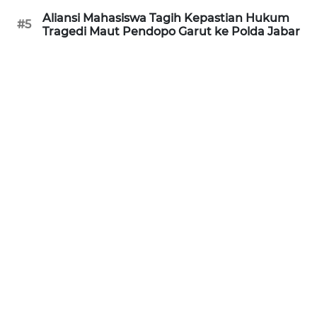
Aliansi Mahasiswa Tagih Kepastian Hukum
#5
Tragedi Maut Pendopo Garut ke Polda Jabar
WN
KALTARA
WN
KALSEL
WN
KALTIM
WN
SULSEL
WN
GORONTALO
WN
SULUT