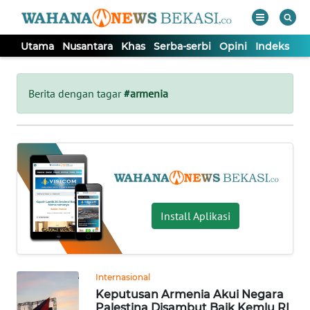
Utama
Nusantara
Khas
Serba-serbi
Opini
Indeks
WAHANA
Tutup
TV
Berita dengan tagar
#armenia
UTAMA
NUSANTARA
KHAS
Install Aplikasi
SERBA-
SERBI
Internasional
Keputusan Armenia Akui Negara
OPINI
Palestina Disambut Baik Kemlu RI