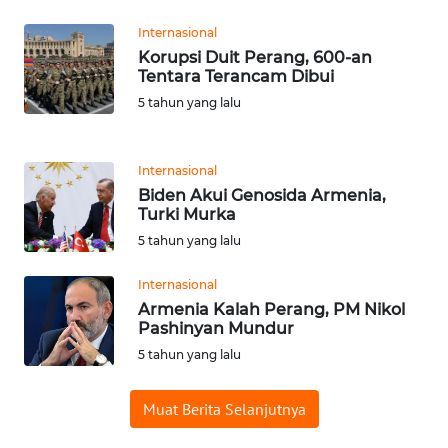
SULBAR
Internasional
WN
Korupsi Duit Perang, 600-an
Tentara Terancam Dibui
BABEL
5 tahun yang lalu
WN
SUMBAR
Internasional
Biden Akui Genosida Armenia,
WN
Turki Murka
SUMSEL
5 tahun yang lalu
WN
Internasional
BENGKULU
Armenia Kalah Perang, PM Nikol
Pashinyan Mundur
WN
5 tahun yang lalu
LAMPUNG
Muat Berita Selanjutnya
WN
JATENG