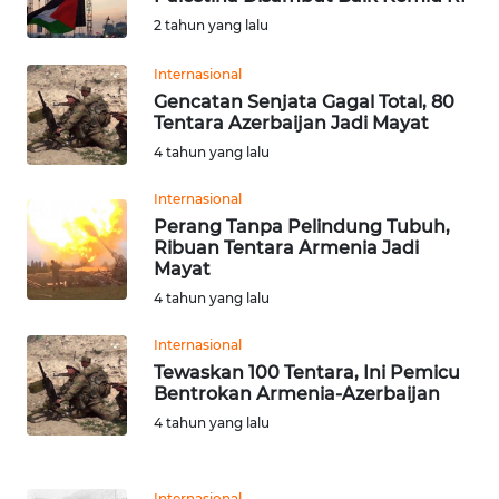
2 tahun yang lalu
Informasi
Internasional
INDEKS
Gencatan Senjata Gagal Total, 80
BERITA
Tentara Azerbaijan Jadi Mayat
4 tahun yang lalu
KONTAK
KAMI
Internasional
Perang Tanpa Pelindung Tubuh,
Ribuan Tentara Armenia Jadi
INFO
Mayat
IKLAN
4 tahun yang lalu
TENTANG
Internasional
KAMI
Tewaskan 100 Tentara, Ini Pemicu
Bentrokan Armenia-Azerbaijan
PEDOMAN
4 tahun yang lalu
MEDIA
SIBER
Internasional