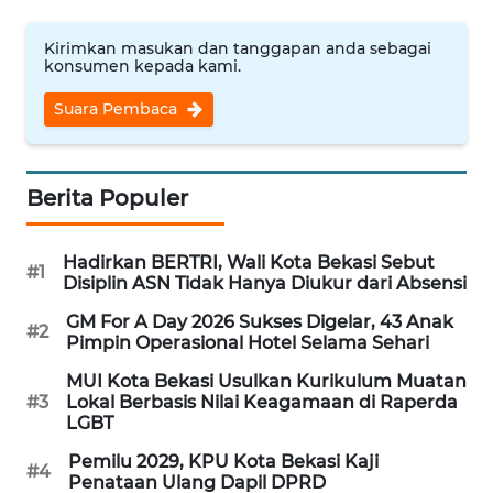
Kirimkan masukan dan tanggapan anda sebagai
WN
konsumen kepada kami.
NUSANTARA
Suara Pembaca
WN
JOGJA
Berita Populer
WN
JATIM
Hadirkan BERTRI, Wali Kota Bekasi Sebut
#1
Disiplin ASN Tidak Hanya Diukur dari Absensi
WN
GM For A Day 2026 Sukses Digelar, 43 Anak
BALI
#2
Pimpin Operasional Hotel Selama Sehari
MUI Kota Bekasi Usulkan Kurikulum Muatan
WN
#3
Lokal Berbasis Nilai Keagamaan di Raperda
KALBAR
LGBT
Pemilu 2029, KPU Kota Bekasi Kaji
WN
#4
Penataan Ulang Dapil DPRD
KALTENG