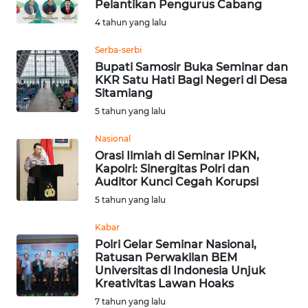
Pelantikan Pengurus Cabang
BEKASI
4 tahun yang lalu
WN
Serba-serbi
BOGOR
Bupati Samosir Buka Seminar dan
KKR Satu Hati Bagi Negeri di Desa
Sitamiang
WN
DEPOK
5 tahun yang lalu
Nasional
WN
Orasi Ilmiah di Seminar IPKN,
TAPANULI
Kapolri: Sinergitas Polri dan
UTARA
Auditor Kunci Cegah Korupsi
5 tahun yang lalu
WN
SAMOSIR
Kabar
Polri Gelar Seminar Nasional,
Ratusan Perwakilan BEM
WN
Universitas di Indonesia Unjuk
PADANG
Kreativitas Lawan Hoaks
LAWAS
7 tahun yang lalu