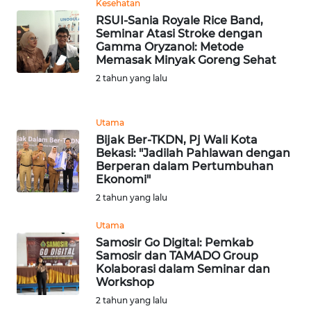
Kesehatan
RSUI-Sania Royale Rice Band,
WN
Seminar Atasi Stroke dengan
BANTEN
Gamma Oryzanol: Metode
Memasak Minyak Goreng Sehat
2 tahun yang lalu
WN
NTT
Utama
WN
Bijak Ber-TKDN, Pj Wali Kota
KEPRI
Bekasi: "Jadilah Pahlawan dengan
Berperan dalam Pertumbuhan
Ekonomi"
WN
PAPUA
2 tahun yang lalu
Utama
WN
Samosir Go Digital: Pemkab
PAPUA
Samosir dan TAMADO Group
BARAT
Kolaborasi dalam Seminar dan
Workshop
WN
2 tahun yang lalu