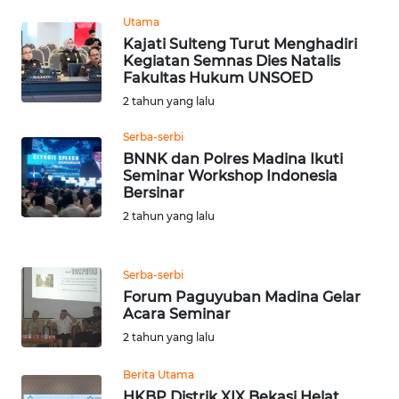
RIAU
Utama
Kajati Sulteng Turut Menghadiri
WN
Kegiatan Semnas Dies Natalis
SERAMBI
Fakultas Hukum UNSOED
2 tahun yang lalu
WN
JAMBI
Serba-serbi
BNNK dan Polres Madina Ikuti
Seminar Workshop Indonesia
WN
Bersinar
SULTRA
2 tahun yang lalu
WN
NTB
Serba-serbi
Forum Paguyuban Madina Gelar
Acara Seminar
WN
SULTENG
2 tahun yang lalu
Berita Utama
WN
HKBP Distrik XIX Bekasi Helat