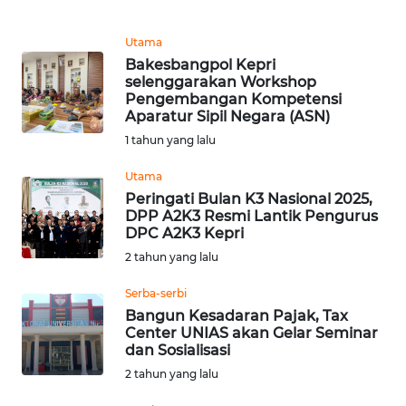
REDAKSI
Utama
Bakesbangpol Kepri
KARIR
selenggarakan Workshop
Pengembangan Kompetensi
DISCLAIMER
Aparatur Sipil Negara (ASN)
1 tahun yang lalu
Wahana
Utama
News
Regional
Peringati Bulan K3 Nasional 2025,
DPP A2K3 Resmi Lantik Pengurus
DPC A2K3 Kepri
WN
2 tahun yang lalu
SUMUT
Serba-serbi
WN
Bangun Kesadaran Pajak, Tax
JAKARTA
Center UNIAS akan Gelar Seminar
dan Sosialisasi
2 tahun yang lalu
WN
JABAR