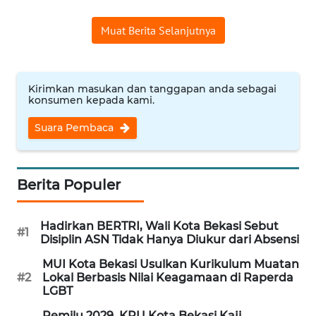
WN
Muat Berita Selanjutnya
SUMEDANG
WN
CIANJUR
Kirimkan masukan dan tanggapan anda sebagai
konsumen kepada kami.
WN
Suara Pembaca
KEPULAUAN
SERIBU
Berita Populer
WN
TANGERANG
Hadirkan BERTRI, Wali Kota Bekasi Sebut
#1
Disiplin ASN Tidak Hanya Diukur dari Absensi
WN
BINJAI
MUI Kota Bekasi Usulkan Kurikulum Muatan
#2
Lokal Berbasis Nilai Keagamaan di Raperda
LGBT
WN
CIREBON
Pemilu 2029, KPU Kota Bekasi Kaji