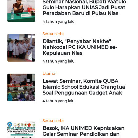
Seminar Nasional, Bupati Yaatulo
Gulo Harapkan UNIAS Jadi Pusat
WN
Peradaban Baru di Pulau Nias
TAPANULI
TENGAH
4 tahun yang lalu
Serba-serbi
WN DELI
Dilantik, “Penyabar Nakhe”
SERDANG
Nahkodai PC IKA UNIMED se-
Kepulauan Nias
WN
4 tahun yang lalu
TEBING
TINGGI
Utama
Lewat Seminar, Komite QUBA
Islamic School Edukasi Orangtua
WN
Soal Penggunaan Gadget Anak
PAKPAK
4 tahun yang lalu
WN
KARAWANG
Serba-serbi
Besok, IKA UNIMED Kepnis akan
Gelar Seminar Pendidikan dan
WN