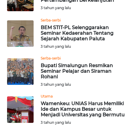
Pertambangan Berkelanjutan
3 tahun yang lalu
WN
Serba-serbi
NUSANTARA
BEM STIT-PL Selenggarakan
Seminar Kedaerahan Tentang
WN
Sejarah Kabupaten Paluta
JOGJA
3 tahun yang lalu
Serba-serbi
WN
JATIM
Bupati Simalungun Resmikan
Seminar Pelajar dan Siraman
Rohani
WN
3 tahun yang lalu
BALI
Utama
WN
Wamenkeu: UNIAS Harus Memiliki
KALBAR
Ide dan Kampus Besar untuk
Menjadi Universitas yang Bermutu
3 tahun yang lalu
WN
KALTENG