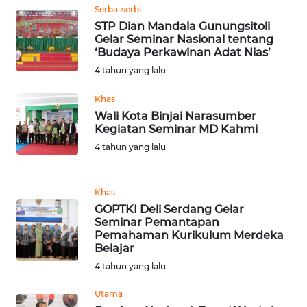
LANGKAT
Serba-serbi
STP Dian Mandala Gunungsitoli
Gelar Seminar Nasional tentang
WN
‘Budaya Perkawinan Adat Nias’
TAPANULI
SELATAN
4 tahun yang lalu
Khas
WN
Wali Kota Binjai Narasumber
TANJUNG
Kegiatan Seminar MD Kahmi
LESUNG
4 tahun yang lalu
WN
KARO
Khas
GOPTKI Deli Serdang Gelar
Seminar Pemantapan
WN
Pemahaman Kurikulum Merdeka
SIMALUNGUN
Belajar
4 tahun yang lalu
WN
LABUHANBATU
Utama