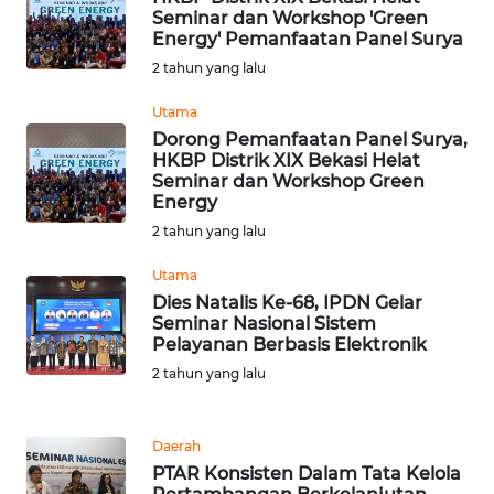
SULBAR
Seminar dan Workshop 'Green
Energy' Pemanfaatan Panel Surya
WN
2 tahun yang lalu
BABEL
Utama
Dorong Pemanfaatan Panel Surya,
WN
HKBP Distrik XIX Bekasi Helat
SUMBAR
Seminar dan Workshop Green
Energy
WN
2 tahun yang lalu
SUMSEL
Utama
Dies Natalis Ke-68, IPDN Gelar
WN
Seminar Nasional Sistem
BENGKULU
Pelayanan Berbasis Elektronik
2 tahun yang lalu
WN
LAMPUNG
Daerah
WN
PTAR Konsisten Dalam Tata Kelola
JATENG