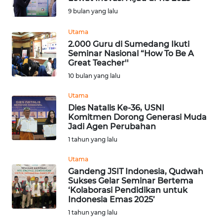
9 bulan yang lalu
Informasi
Utama
INDEKS
2.000 Guru di Sumedang Ikuti
BERITA
Seminar Nasional “How To Be A
Great Teacher''
KONTAK
10 bulan yang lalu
KAMI
Utama
Dies Natalis Ke-36, USNI
INFO
Komitmen Dorong Generasi Muda
IKLAN
Jadi Agen Perubahan
1 tahun yang lalu
TENTANG
KAMI
Utama
Gandeng JSIT Indonesia, Qudwah
Sukses Gelar Seminar Bertema
PEDOMAN
‘Kolaborasi Pendidikan untuk
MEDIA
Indonesia Emas 2025’
SIBER
1 tahun yang lalu