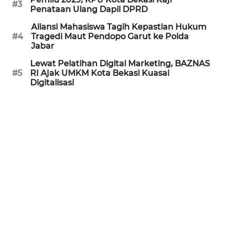
#3
Penataan Ulang Dapil DPRD
WN
Aliansi Mahasiswa Tagih Kepastian Hukum
INDRAMAYU
#4
Tragedi Maut Pendopo Garut ke Polda
Jabar
WN
Lewat Pelatihan Digital Marketing, BAZNAS
KUNINGAN
#5
RI Ajak UMKM Kota Bekasi Kuasai
Digitalisasi
WN
MAJALENGKA
WN
SUBANG
WN
SUKABUMI
WN
PURWAKARTA