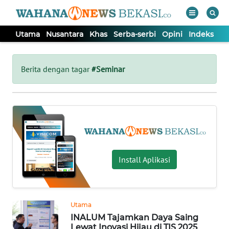
Utama
Nusantara
Khas
Serba-serbi
Opini
Indeks
WAHANA
Tutup
TV
Berita dengan tagar
#Seminar
UTAMA
NUSANTARA
KHAS
Install Aplikasi
SERBA-
SERBI
Utama
INALUM Tajamkan Daya Saing
OPINI
Lewat Inovasi Hijau di TIS 2025