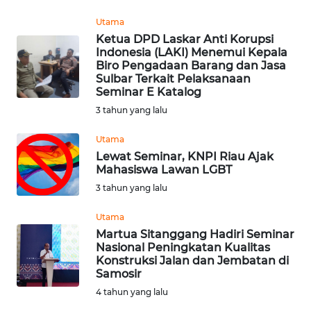
Utama
WN
Ketua DPD Laskar Anti Korupsi
KALTARA
Indonesia (LAKI) Menemui Kepala
Biro Pengadaan Barang dan Jasa
Sulbar Terkait Pelaksanaan
WN
Seminar E Katalog
KALSEL
3 tahun yang lalu
WN
Utama
KALTIM
Lewat Seminar, KNPI Riau Ajak
Mahasiswa Lawan LGBT
WN
3 tahun yang lalu
SULSEL
Utama
Martua Sitanggang Hadiri Seminar
WN
Nasional Peningkatan Kualitas
GORONTALO
Konstruksi Jalan dan Jembatan di
Samosir
WN
4 tahun yang lalu
SULUT