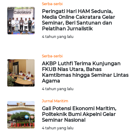
Serba-serbi
Peringati Hari HAM Sedunia,
WN
Media Online Cakratara Gelar
MALUKU
Seminar, Beri Santunan dan
Pelatihan Jurnalistik
WN
4 tahun yang lalu
MALUT
Serba-serbi
WN
AKBP Luthfi Terima Kunjungan
DAIRI
FKUB Nias Utara, Bahas
Kamtibmas hingga Seminar Lintas
WN
Agama
DANAU
4 tahun yang lalu
TOBA
Jurnal Maritim
Gali Potensi Ekonomi Maritim,
WN
Politeknik Bumi Akpelni Gelar
NIAS
Seminar Nasional
4 tahun yang lalu
WN