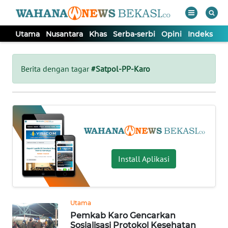
Utama
Nusantara
Khas
Serba-serbi
Opini
Indeks
WAHANA
Tutup
TV
Berita dengan tagar
#Satpol-PP-Karo
UTAMA
NUSANTARA
KHAS
Install Aplikasi
SERBA-
SERBI
Utama
Pemkab Karo Gencarkan
OPINI
Sosialisasi Protokol Kesehatan