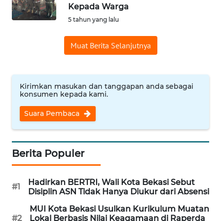
Kepada Warga
Informasi
5 tahun yang lalu
INDEKS
Muat Berita Selanjutnya
BERITA
KONTAK
KAMI
Kirimkan masukan dan tanggapan anda sebagai
konsumen kepada kami.
INFO
Suara Pembaca
IKLAN
TENTANG
Berita Populer
KAMI
Hadirkan BERTRI, Wali Kota Bekasi Sebut
PEDOMAN
#1
Disiplin ASN Tidak Hanya Diukur dari Absensi
MEDIA
SIBER
MUI Kota Bekasi Usulkan Kurikulum Muatan
#2
Lokal Berbasis Nilai Keagamaan di Raperda